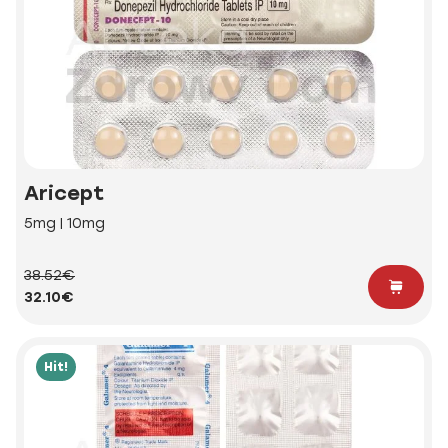
Aricept
5mg | 10mg
38.52€
32.10€
Hit!