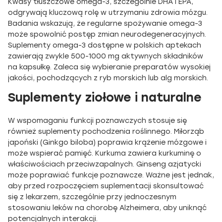
Kwasy tłuszczowe omega-3, szczególnie DHA i EPA,
odgrywają kluczową rolę w utrzymaniu zdrowia mózgu.
Badania wskazują, że regularne spożywanie omega-3
może spowolnić postęp zmian neurodegeneracyjnych.
Suplementy omega-3 dostępne w polskich aptekach
zawierają zwykle 500-1000 mg aktywnych składników
na kapsułkę. Zaleca się wybieranie preparatów wysokiej
jakości, pochodzących z ryb morskich lub alg morskich.
Suplementy ziołowe i naturalne
W wspomaganiu funkcji poznawczych stosuje się
również suplementy pochodzenia roślinnego. Miłorząb
japoński (Ginkgo biloba) poprawia krążenie mózgowe i
może wspierać pamięć. Kurkuma zawiera kurkuminę o
właściwościach przeciwzapalnych. Ginseng azjatycki
może poprawiać funkcje poznawcze. Ważne jest jednak,
aby przed rozpoczęciem suplementacji skonsultować
się z lekarzem, szczególnie przy jednoczesnym
stosowaniu leków na chorobę Alzheimera, aby uniknąć
potencjalnych interakcji.