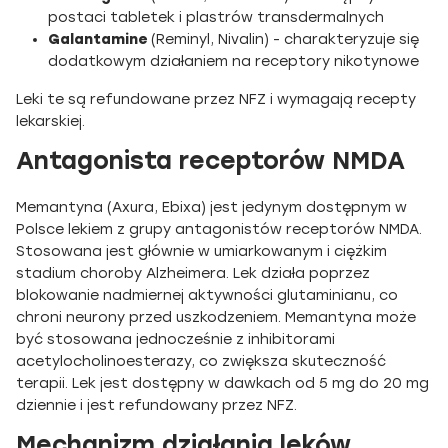
postaci tabletek i plastrów transdermalnych
Galantamine
(Reminyl, Nivalin) - charakteryzuje się
dodatkowym działaniem na receptory nikotynowe
Leki te są refundowane przez NFZ i wymagają recepty
lekarskiej.
Antagonista receptorów NMDA
Memantyna (Axura, Ebixa) jest jedynym dostępnym w
Polsce lekiem z grupy antagonistów receptorów NMDA.
Stosowana jest głównie w umiarkowanym i ciężkim
stadium choroby Alzheimera. Lek działa poprzez
blokowanie nadmiernej aktywności glutaminianu, co
chroni neurony przed uszkodzeniem. Memantyna może
być stosowana jednocześnie z inhibitorami
acetylocholinoesterazy, co zwiększa skuteczność
terapii. Lek jest dostępny w dawkach od 5 mg do 20 mg
dziennie i jest refundowany przez NFZ.
Mechanizm działania leków