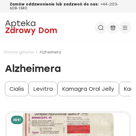
Zamów oddzwonienie lub zadzwoń do nas:
+44-203-
608-1340
Strona główna
/
Alzheimera
Alzheimera
Cialis
Levitra
Kamagra Oral Jelly
Kam
Hit!