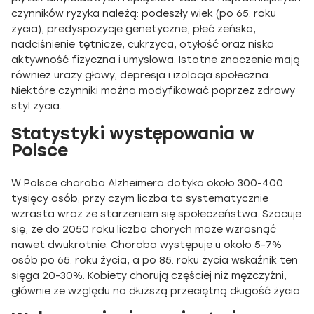
czynników ryzyka należą: podeszły wiek (po 65. roku
życia), predyspozycje genetyczne, płeć żeńska,
nadciśnienie tętnicze, cukrzyca, otyłość oraz niska
aktywność fizyczna i umysłowa. Istotne znaczenie mają
również urazy głowy, depresja i izolacja społeczna.
Niektóre czynniki można modyfikować poprzez zdrowy
styl życia.
Statystyki występowania w
Polsce
W Polsce choroba Alzheimera dotyka około 300-400
tysięcy osób, przy czym liczba ta systematycznie
wzrasta wraz ze starzeniem się społeczeństwa. Szacuje
się, że do 2050 roku liczba chorych może wzrosnąć
nawet dwukrotnie. Choroba występuje u około 5-7%
osób po 65. roku życia, a po 85. roku życia wskaźnik ten
sięga 20-30%. Kobiety chorują częściej niż mężczyźni,
głównie ze względu na dłuższą przeciętną długość życia.