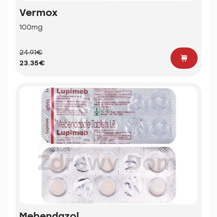
Vermox
100mg
24.91€
23.35€
Mebendazol