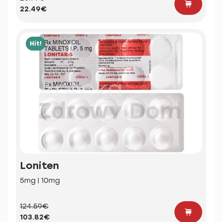
22.49€
Hit!
Loniten
5mg | 10mg
124.59€
103.82€