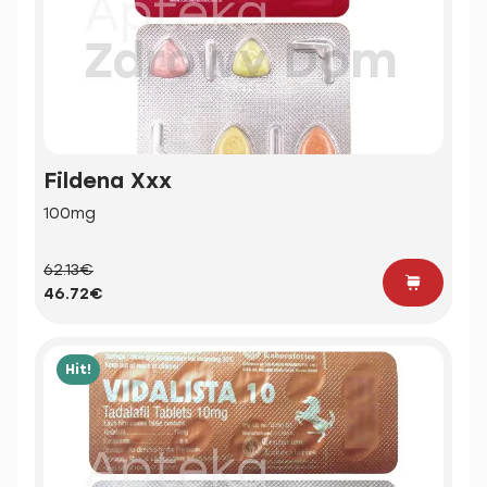
Fildena Xxx
100mg
62.13€
46.72€
Hit!