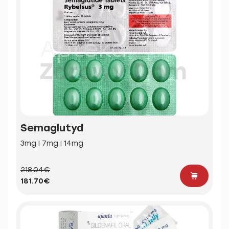
Semaglutyd
3mg | 7mg | 14mg
218.04€
181.70€