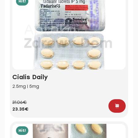
Hit!
Cialis Daily
2.5mg | 5mg
31.06€
23.35€
Hit!