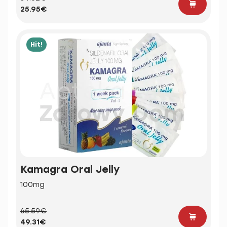
25.95€
Hit!
Kamagra Oral Jelly
100mg
65.59€
49.31€