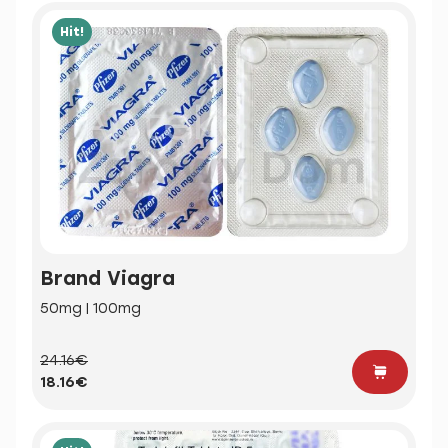
Hit!
Brand Viagra
50mg | 100mg
24.16€
18.16€