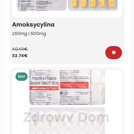
Amoksycylina
250mg | 500mg
40.49€
33.74€
Hit!