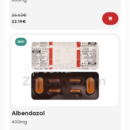
600mg
26.62€
22.19€
Hit!
Albendazol
400mg