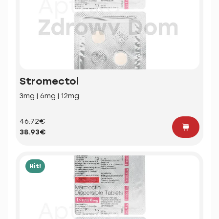
Stromectol
3mg | 6mg | 12mg
46.72€
38.93€
Hit!