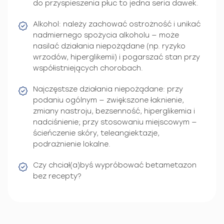
do przyspieszenia płuc to jedna seria dawek.
Alkohol: należy zachować ostrożność i unikać
nadmiernego spożycia alkoholu — może
nasilać działania niepożądane (np. ryzyko
wrzodów, hiperglikemii) i pogarszać stan przy
współistniejących chorobach.
Najczęstsze działania niepożądane: przy
podaniu ogólnym — zwiększone łaknienie,
zmiany nastroju, bezsenność, hiperglikemia i
nadciśnienie; przy stosowaniu miejscowym —
ścieńczenie skóry, teleangiektazje,
podrażnienie lokalne.
Czy chciał(a)byś wypróbować betametazon
bez recepty?