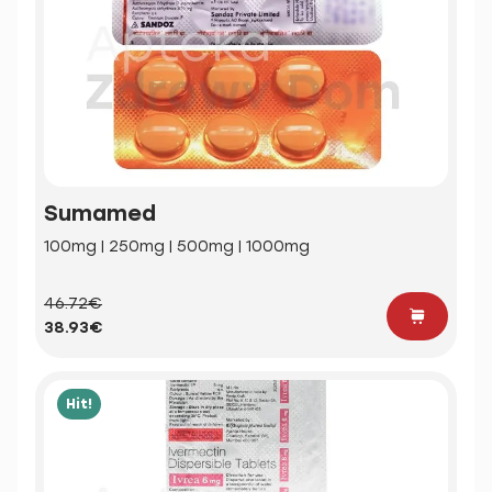
Sumamed
100mg | 250mg | 500mg | 1000mg
46.72€
38.93€
Hit!