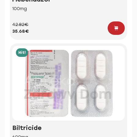
100mg
42.82€
35.68€
Hit!
Biltricide