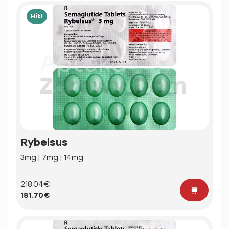
Hit!
Rybelsus
3mg | 7mg | 14mg
218.04€
181.70€