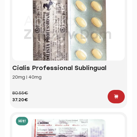
Cialis Professional Sublingual
20mg | 40mg
80.55€
37.20€
Hit!