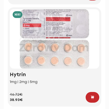
Hit!
Hytrin
1mg | 2mg | 5mg
46.72€
38.93€