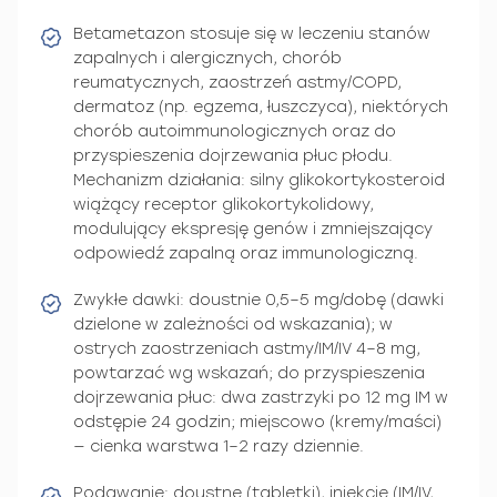
Betametazon stosuje się w leczeniu stanów
zapalnych i alergicznych, chorób
reumatycznych, zaostrzeń astmy/COPD,
dermatoz (np. egzema, łuszczyca), niektórych
chorób autoimmunologicznych oraz do
przyspieszenia dojrzewania płuc płodu.
Mechanizm działania: silny glikokortykosteroid
wiążący receptor glikokortykolidowy,
modulujący ekspresję genów i zmniejszający
odpowiedź zapalną oraz immunologiczną.
Zwykłe dawki: doustnie 0,5–5 mg/dobę (dawki
dzielone w zależności od wskazania); w
ostrych zaostrzeniach astmy/IM/IV 4–8 mg,
powtarzać wg wskazań; do przyspieszenia
dojrzewania płuc: dwa zastrzyki po 12 mg IM w
odstępie 24 godzin; miejscowo (kremy/maści)
— cienka warstwa 1–2 razy dziennie.
Podawanie: doustne (tabletki), iniekcje (IM/IV,