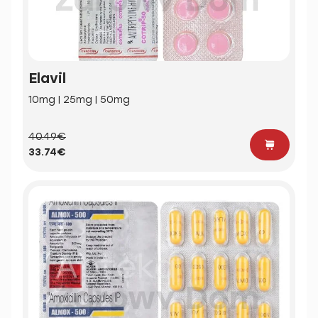
Elavil
10mg | 25mg | 50mg
40.49€
33.74€