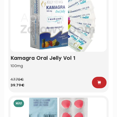
Kamagra Oral Jelly Vol 1
100mg
47.75€
39.79€
Hit!