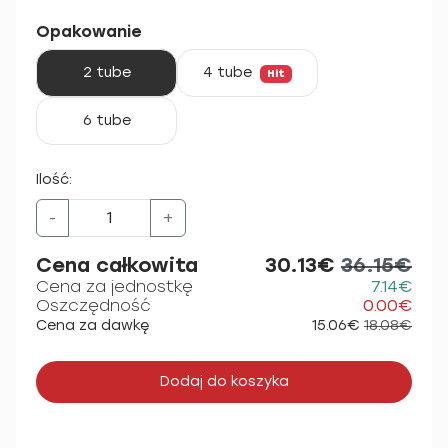
Opakowanie
2 tube
4 tube
Hit
6 tube
Ilość:
-
+
Cena całkowita
30.13€
36.15€
Cena za jednostkę
7.14€
Oszczędność
0.00€
Cena za dawkę
15.06€
18.08€
Dodaj do koszyka