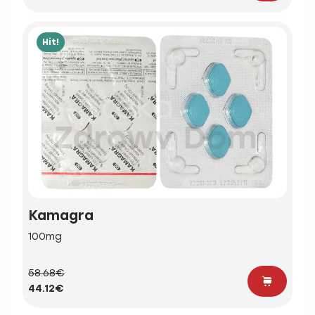
Hit!
Kamagra
100mg
58.68€
44.12€