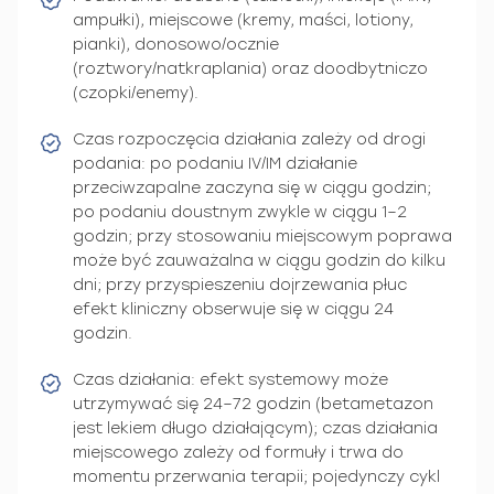
ampułki), miejscowe (kremy, maści, lotiony,
pianki), donosowo/ocznie
(roztwory/natkraplania) oraz doodbytniczo
(czopki/enemy).
Czas rozpoczęcia działania zależy od drogi
podania: po podaniu IV/IM działanie
przeciwzapalne zaczyna się w ciągu godzin;
po podaniu doustnym zwykle w ciągu 1–2
godzin; przy stosowaniu miejscowym poprawa
może być zauważalna w ciągu godzin do kilku
dni; przy przyspieszeniu dojrzewania płuc
efekt kliniczny obserwuje się w ciągu 24
godzin.
Czas działania: efekt systemowy może
utrzymywać się 24–72 godzin (betametazon
jest lekiem długo działającym); czas działania
miejscowego zależy od formuły i trwa do
momentu przerwania terapii; pojedynczy cykl