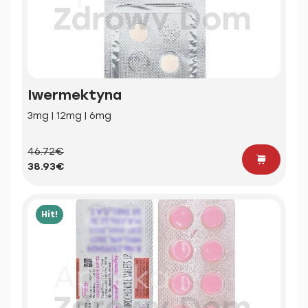
Iwermektyna
3mg | 12mg | 6mg
46.72€
38.93€
Hit!