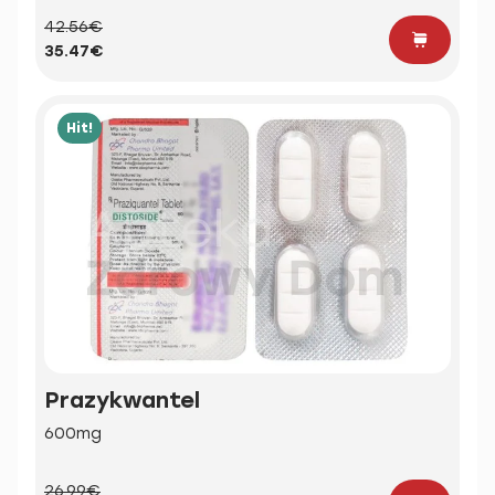
42.56€
35.47€
Hit!
Prazykwantel
600mg
26.99€