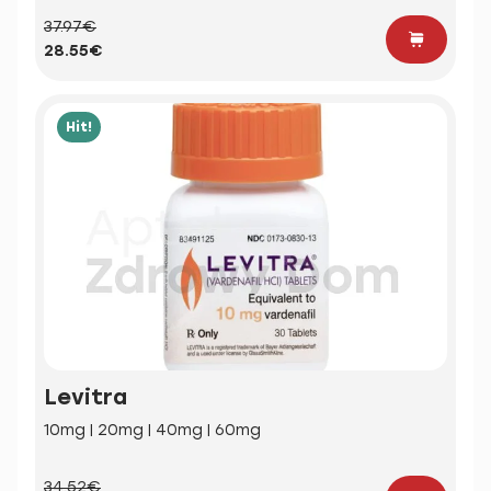
37.97€
28.55€
Hit!
Levitra
10mg | 20mg | 40mg | 60mg
34.52€