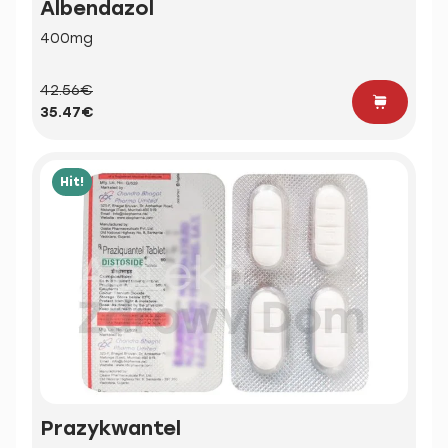
Albendazol
400mg
42.56€
35.47€
Hit!
Prazykwantel