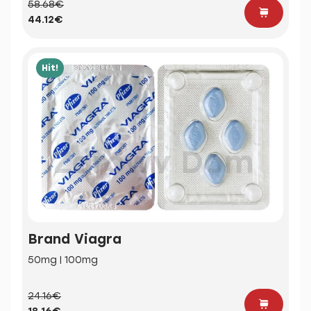
58.68€
44.12€
Hit!
Brand Viagra
50mg | 100mg
24.16€