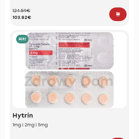
124.59€
103.82€
Hit!
Hytrin
1mg | 2mg | 5mg