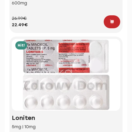
600mg
26.99€
22.49€
Hit!
Loniten
5mg | 10mg