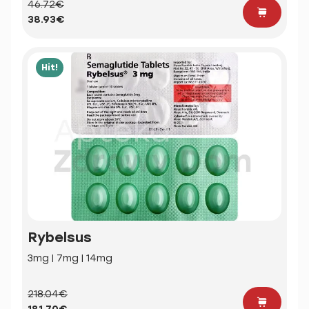
46.72€
38.93€
Hit!
Rybelsus
3mg | 7mg | 14mg
218.04€