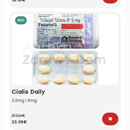
18.16€
Hit!
Cialis Daily
2.5mg | 5mg
31.06€
23.35€