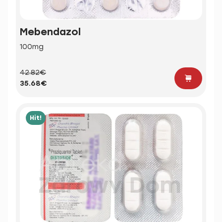
Mebendazol
100mg
42.82€
35.68€
Hit!