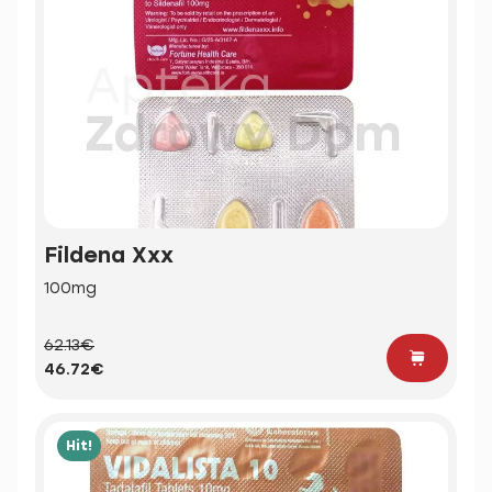
Fildena Xxx
100mg
62.13€
46.72€
Hit!