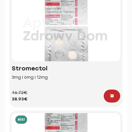
Stromectol
3mg | 6mg | 12mg
46.72€
38.93€
Hit!