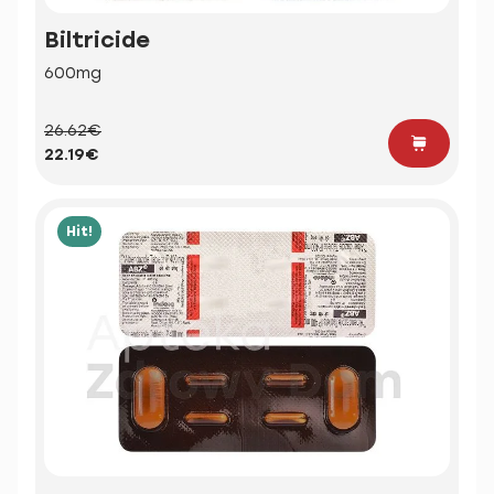
Biltricide
600mg
26.62€
22.19€
Hit!