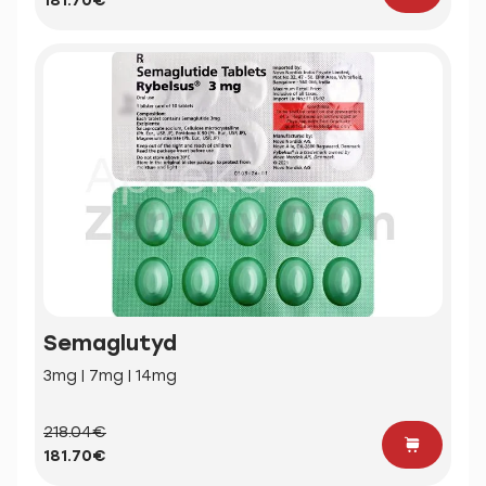
181.70€
Semaglutyd
3mg | 7mg | 14mg
218.04€
181.70€