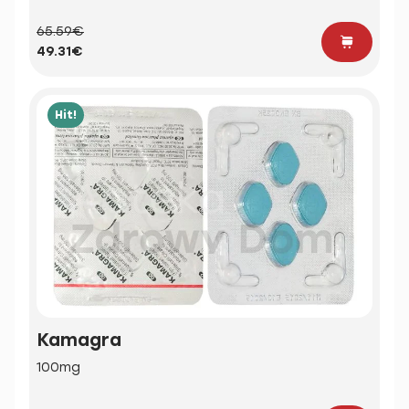
65.59€
49.31€
Hit!
Kamagra
100mg