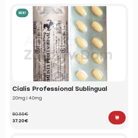
Hit!
Cialis Professional Sublingual
20mg | 40mg
80.55€
37.20€