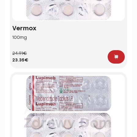
Vermox
100mg
24.91€
23.35€