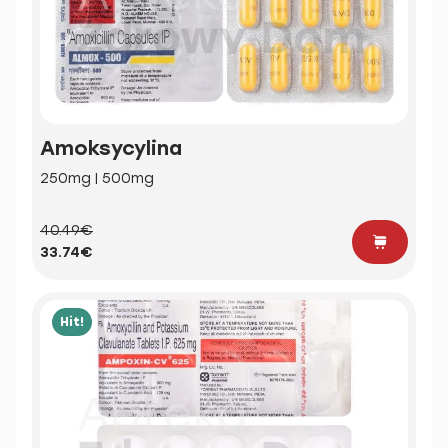
Amoksycylina
250mg | 500mg
40.49€
33.74€
Hit!