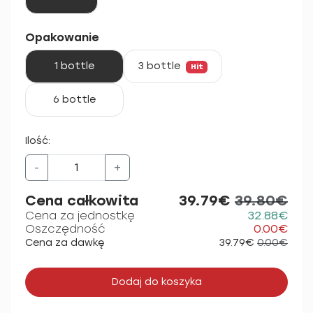
Opakowanie
1 bottle
3 bottle
Hit
6 bottle
Ilość:
-
+
Cena całkowita
39.79€
39.80€
Cena za jednostkę
32.88€
Oszczędność
0.00€
Cena za dawkę
39.79€
0.00€
Dodaj do koszyka