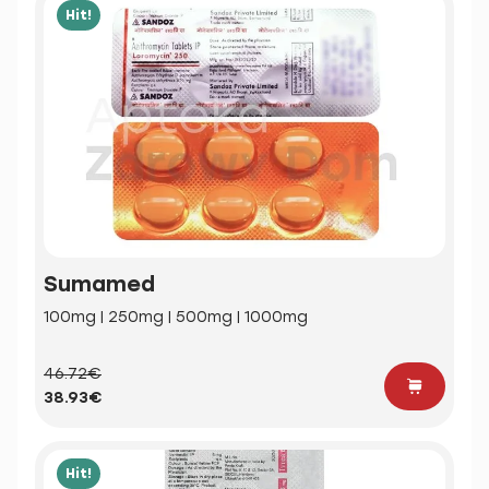
Hit!
Sumamed
100mg | 250mg | 500mg | 1000mg
46.72€
38.93€
Hit!