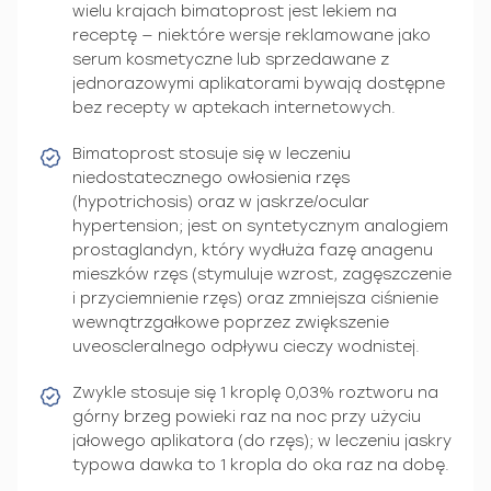
wielu krajach bimatoprost jest lekiem na
receptę — niektóre wersje reklamowane jako
serum kosmetyczne lub sprzedawane z
jednorazowymi aplikatorami bywają dostępne
bez recepty w aptekach internetowych.
Bimatoprost stosuje się w leczeniu
niedostatecznego owłosienia rzęs
(hypotrichosis) oraz w jaskrze/ocular
hypertension; jest on syntetycznym analogiem
prostaglandyn, który wydłuża fazę anagenu
mieszków rzęs (stymuluje wzrost, zagęszczenie
i przyciemnienie rzęs) oraz zmniejsza ciśnienie
wewnątrzgałkowe poprzez zwiększenie
uveoscleralnego odpływu cieczy wodnistej.
Zwykle stosuje się 1 kroplę 0,03% roztworu na
górny brzeg powieki raz na noc przy użyciu
jałowego aplikatora (do rzęs); w leczeniu jaskry
typowa dawka to 1 kropla do oka raz na dobę.