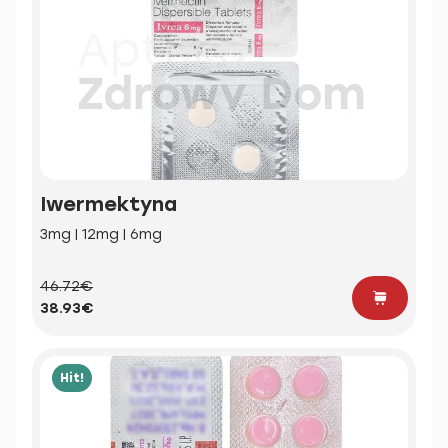
Iwermektyna
3mg | 12mg | 6mg
46.72€
38.93€
Hit!