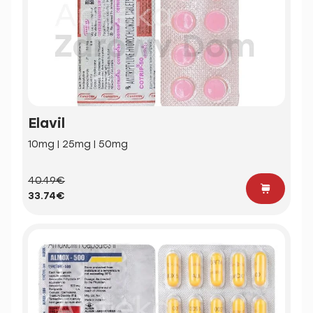
Elavil
10mg | 25mg | 50mg
40.49€
33.74€