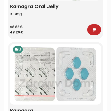
Kamagra Oral Jelly
100mg
65.56€
49.29€
Hit!
Kamagra