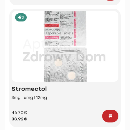
Hit!
Stromectol
3mg | 6mg | 12mg
46.70€
38.92€