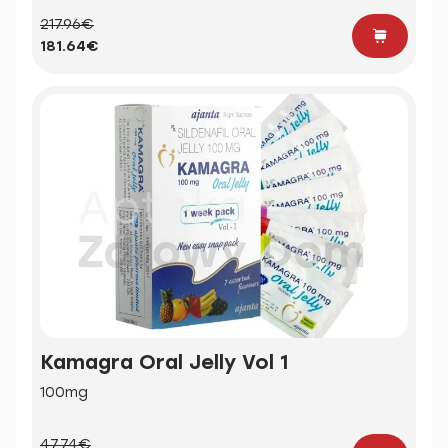
217.96€
181.64€
Kamagra Oral Jelly Vol 1
100mg
47.74€