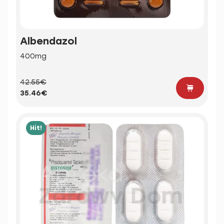
Albendazol
400mg
42.55€
35.46€
Hit!