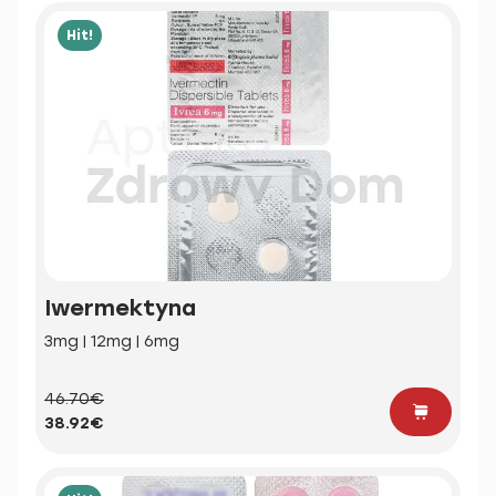
Hit!
Iwermektyna
3mg | 12mg | 6mg
46.70€
38.92€