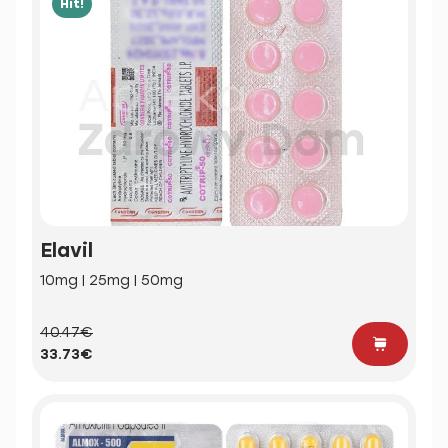
Hit!
Elavil
10mg | 25mg | 50mg
40.47€
33.73€