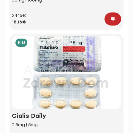
50mg | 100mg
24.15€
18.16€
Hit!
Cialis Daily
2.5mg | 5mg