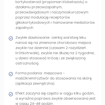
kortykosteroid (propionian klobetazolu) o
działaniu przeciwzapalnym,
przeciwświądowym i naczynioskurczowym
poprzez modulację receptorów
glikokortykoidowych i hamowanie mediatorów
zapalnych.
Zwykłe dawkowanie: cienką warstwę leku
nanosi się na zmienione chorobowo miejsca
zwykle raz dziennie (czasami 2 razy/dzień
krótkotrwale), zwykle nie dłużej niż 2 tygodnie;
u dzieci stosować krócej i ze zwiększoną
ostrożnością.
Forma podania: miejscowa –
maść/krem/roztwór do stosowania na skórę
(aplikacja zewnętrzna).
Efekt zaczyna się często w ciągu kilku godzin,
a wyraźna poprawa zwykle obserwowana jest
w ciągu 24–48 godzin.