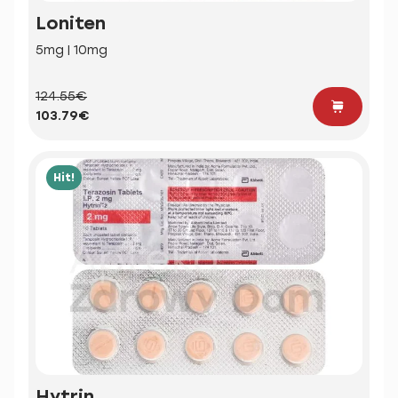
Loniten
5mg | 10mg
124.55€
103.79€
Hit!
Hytrin