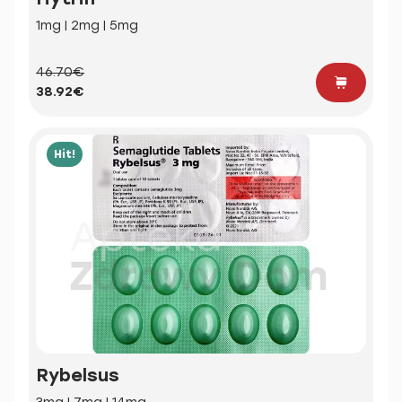
1mg | 2mg | 5mg
46.70€
38.92€
Hit!
Rybelsus