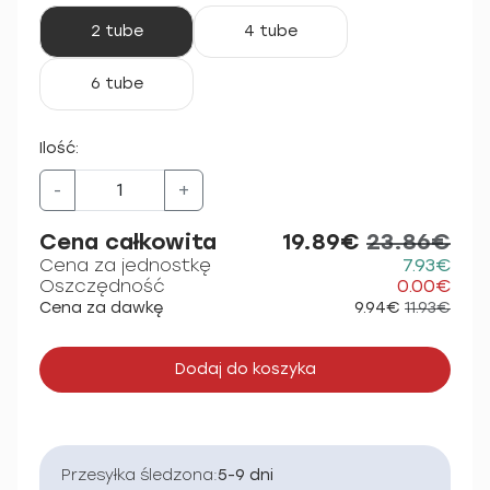
2 tube
4 tube
6 tube
Ilość:
-
+
Cena całkowita
19.89€
23.86€
Cena za jednostkę
7.93€
Oszczędność
0.00€
Cena za dawkę
9.94€
11.93€
Dodaj do koszyka
Przesyłka śledzona:
5-9 dni