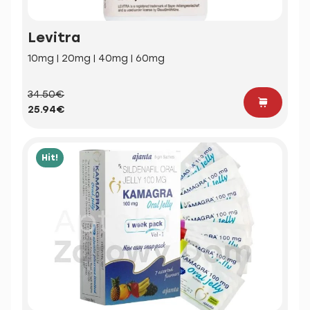
Levitra
10mg | 20mg | 40mg | 60mg
34.50€
25.94€
Hit!