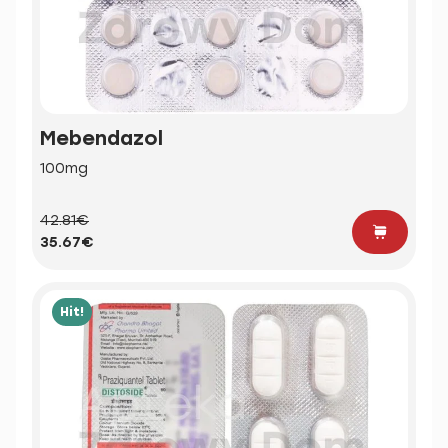
Mebendazol
100mg
42.81€
35.67€
Hit!