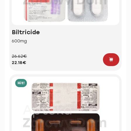
Biltricide
600mg
26.62€
22.18€
Hit!