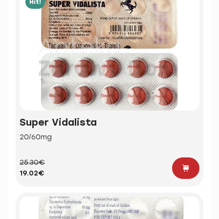
Hit!
Super Vidalista
20/60mg
25.30€
19.02€