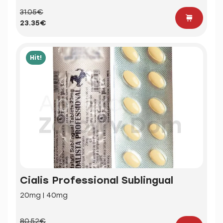
31.05€
23.35€
Hit!
Cialis Professional Sublingual
20mg | 40mg
80.52€