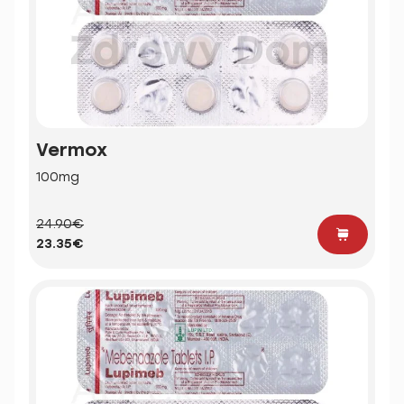
Vermox
100mg
24.90€
23.35€