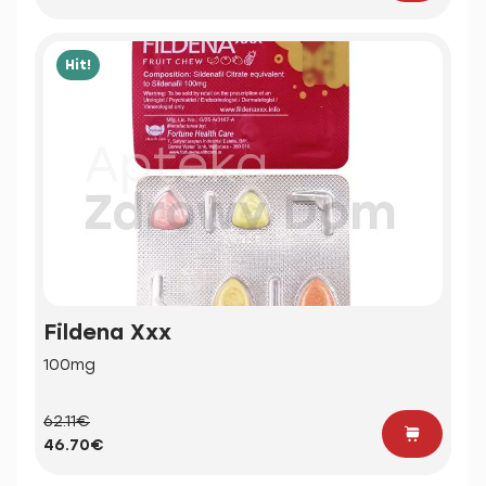
Hit!
Fildena Xxx
100mg
62.11€
46.70€