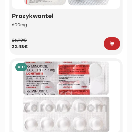
Prazykwantel
600mg
26.98€
22.48€
Hit!