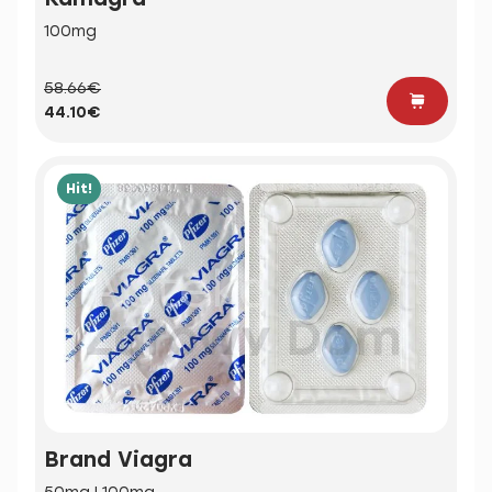
100mg
58.66€
44.10€
Hit!
Brand Viagra