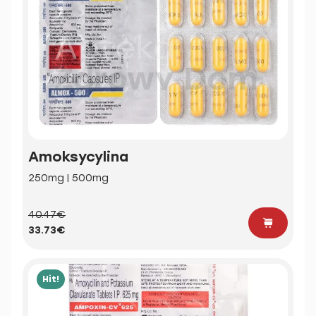
Amoksycylina
250mg | 500mg
40.47€
33.73€
Hit!