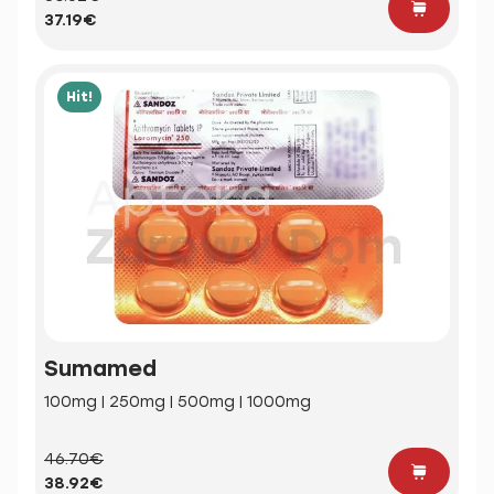
37.19€
Hit!
Sumamed
100mg | 250mg | 500mg | 1000mg
46.70€
38.92€