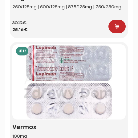
250/125mg | 500/125mg | 875/125mg | 750/250mg
30.19€
25.16€
Hit!
Vermox
100mg