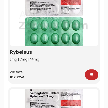
Rybelsus
3mg | 7mg | 14mg
218.66€
182.22€