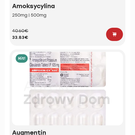
Amoksycylina
250mg | 500mg
40.60€
33.83€
Hit!
Augmentin