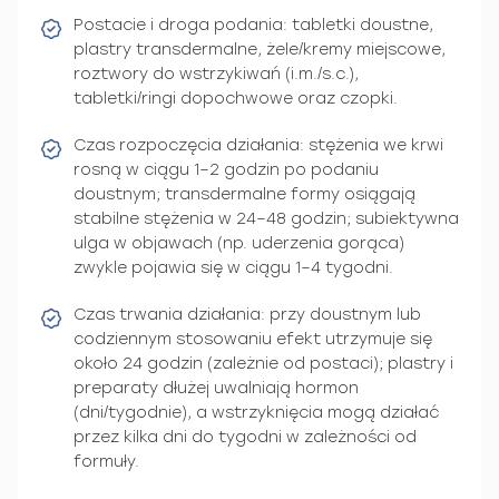
Postacie i droga podania: tabletki doustne,
plastry transdermalne, żele/kremy miejscowe,
roztwory do wstrzykiwań (i.m./s.c.),
tabletki/ringi dopochwowe oraz czopki.
Czas rozpoczęcia działania: stężenia we krwi
rosną w ciągu 1–2 godzin po podaniu
doustnym; transdermalne formy osiągają
stabilne stężenia w 24–48 godzin; subiektywna
ulga w objawach (np. uderzenia gorąca)
zwykle pojawia się w ciągu 1–4 tygodni.
Czas trwania działania: przy doustnym lub
codziennym stosowaniu efekt utrzymuje się
około 24 godzin (zależnie od postaci); plastry i
preparaty dłużej uwalniają hormon
(dni/tygodnie), a wstrzyknięcia mogą działać
przez kilka dni do tygodni w zależności od
formuły.