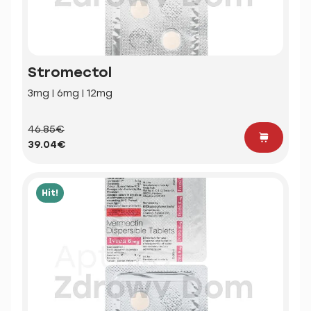
Stromectol
3mg | 6mg | 12mg
46.85€
39.04€
Hit!