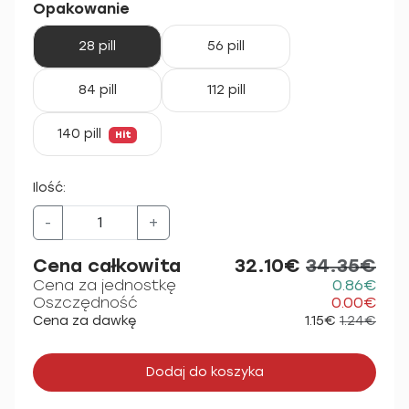
Opakowanie
28 pill
56 pill
84 pill
112 pill
140 pill
Hit
Ilość:
-
+
Cena całkowita
32.10€
34.35€
Cena za jednostkę
0.86€
Oszczędność
0.00€
Cena za dawkę
1.15€
1.24€
Dodaj do koszyka