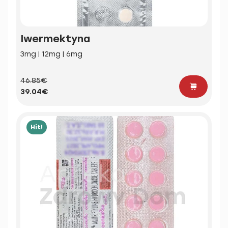
Iwermektyna
3mg | 12mg | 6mg
46.85€
39.04€
Hit!