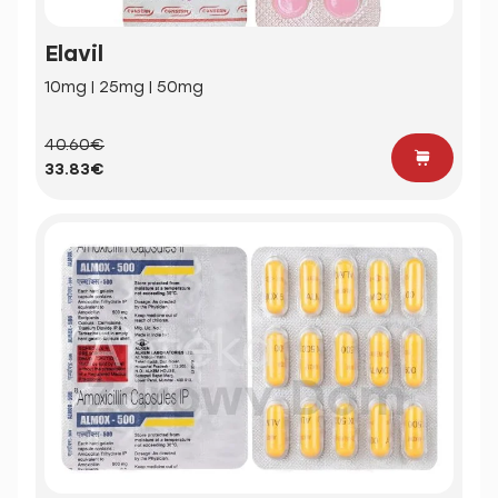
Elavil
10mg | 25mg | 50mg
40.60€
33.83€