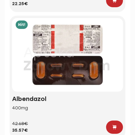
22.25€
Hit!
Albendazol
400mg
42.68€
35.57€