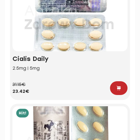
Cialis Daily
2.5mg | 5mg
31.15€
23.42€
Hit!