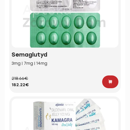
Semaglutyd
3mg | 7mg | 14mg
218.66€
182.22€