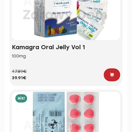
Kamagra Oral Jelly Vol 1
100mg
47.89€
39.91€
Hit!