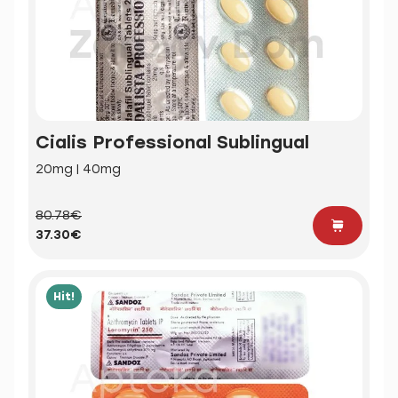
Cialis Professional Sublingual
20mg | 40mg
80.78€
37.30€
Hit!