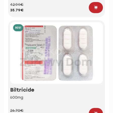
42.94€
35.79€
Hit!
Biltricide
600mg
26.70€