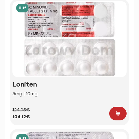
Hit!
Loniten
5mg | 10mg
124.95€
104.12€
Hit!