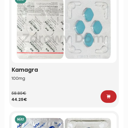
Kamagra
100mg
58.85€
44.25€
Hit!