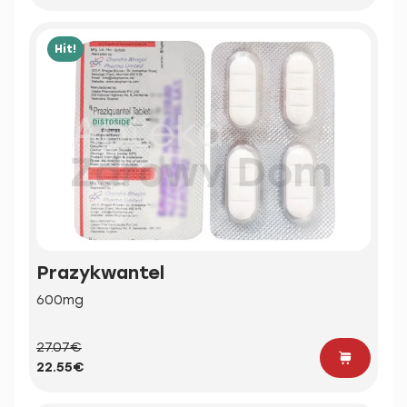
Hit!
Prazykwantel
600mg
27.07€
22.55€