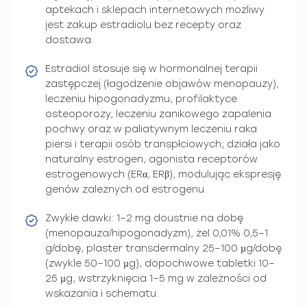
aptekach i sklepach internetowych możliwy
jest zakup estradiolu bez recepty oraz
dostawa.
Estradiol stosuje się w hormonalnej terapii
zastępczej (łagodzenie objawów menopauzy),
leczeniu hipogonadyzmu, profilaktyce
osteoporozy, leczeniu zanikowego zapalenia
pochwy oraz w paliatywnym leczeniu raka
piersi i terapii osób transpłciowych; działa jako
naturalny estrogen, agonista receptorów
estrogenowych (ERα, ERβ), modulując ekspresję
genów zależnych od estrogenu.
Zwykłe dawki: 1–2 mg doustnie na dobę
(menopauza/hipogonadyzm), żel 0,01% 0,5–1
g/dobę, plaster transdermalny 25–100 µg/dobę
(zwykle 50–100 µg), dopochwowe tabletki 10–
25 µg, wstrzyknięcia 1–5 mg w zależności od
wskazania i schematu.