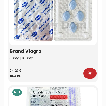
Brand Viagra
50mg | 100mg
24.23€
18.21€
Hit!