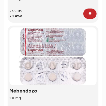
24.98€
23.42€
Mebendazol
100mg