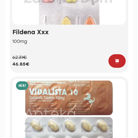
Fildena Xxx
100mg
62.31€
46.85€
Hit!