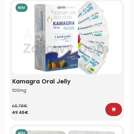
Hit!
Kamagra Oral Jelly
100mg
65.78€
49.45€
Hit!