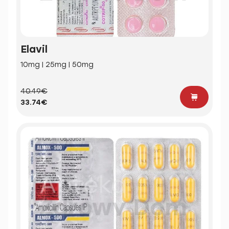
Elavil
10mg | 25mg | 50mg
40.49€
33.74€