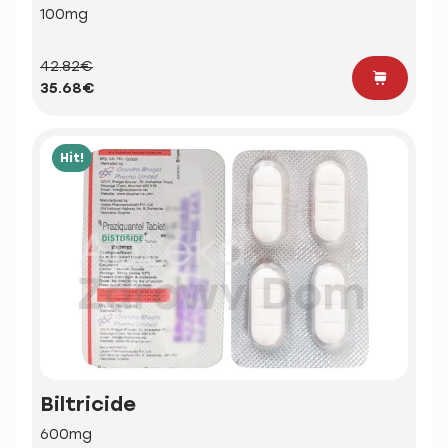
100mg
42.82€
35.68€
Hit!
Biltricide
600mg