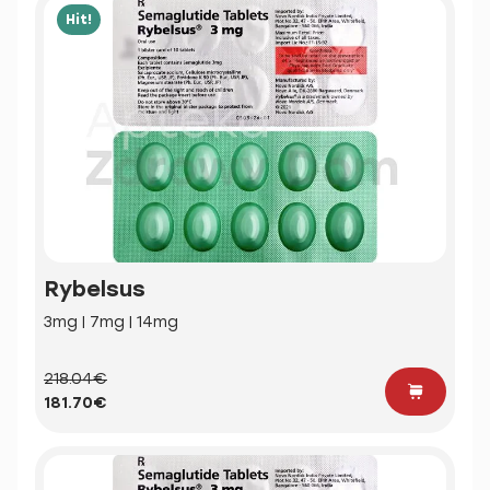
Hit!
Rybelsus
3mg | 7mg | 14mg
218.04€
181.70€