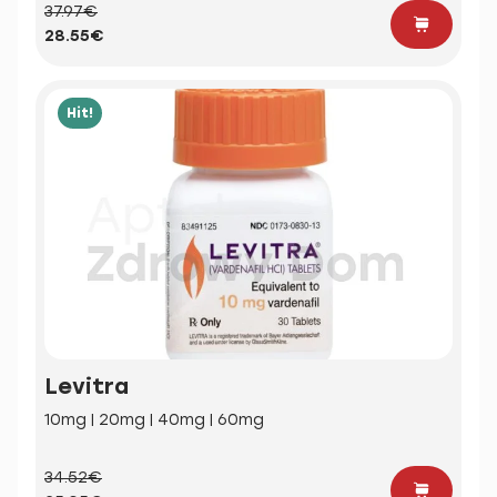
37.97€
28.55€
Hit!
Levitra
10mg | 20mg | 40mg | 60mg
34.52€