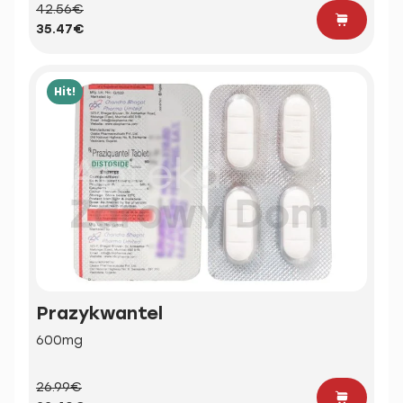
42.56€
35.47€
Hit!
Prazykwantel
600mg
26.99€