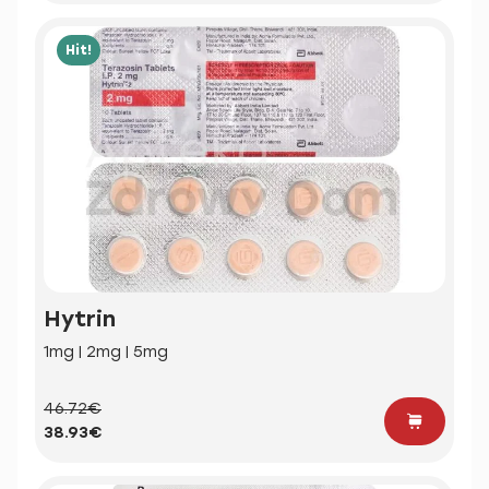
Hit!
Hytrin
1mg | 2mg | 5mg
46.72€
38.93€