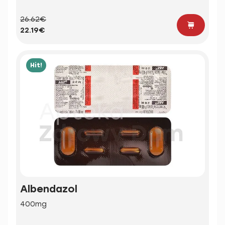
26.62€
22.19€
Hit!
Albendazol
400mg