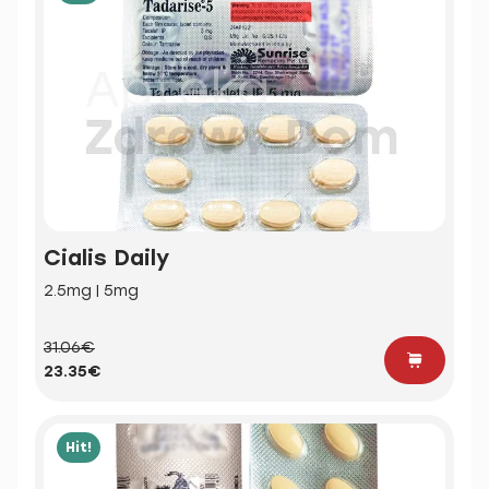
Cialis Daily
2.5mg | 5mg
31.06€
23.35€
Hit!