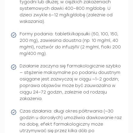
tygodni lub dłużej; w ciężkich zakażeniach
systemowych dawki 400–800 mg/dobę. U
dzieci zwykle 6–12 mg/kg/dobę (zależnie od
wskazania).
Formy podania: tabletki/kapsułki (50, 100, 150,
200 mg), zawiesina doustna (np. 10 mg/ml, 40
mg/ml), roztwór do infuzji/IV (2 mg/ml, fiolki 200
mg/400 mg).
Działanie zaczyna się farmakologicznie szybko
— stężenie maksymalne po podaniu doustnym
osiągane jest zazwyczaj w ciągu ~1–2 godzin;
poprawa objawów może być zauważalna w
ciągu 24–72 godzin, zależnie od rodzaju
zakażenia.
Czas działania: długi okres półtrwania (~30
godzin u dorosłych) umożliwia dawkowanie raz
na dobę; efekt farmakologiczny może
utrzymywać się przez kilka dób po