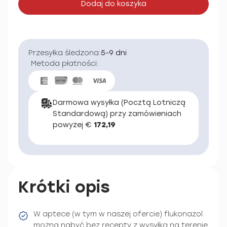
Dodaj do koszyka
Przesyłka śledzona:
5-9 dni
Metoda płatności:
Darmowa wysyłka (Pocztą Lotniczą
Standardową) przy zamówieniach
powyżej €
172,19
Krótki opis
W aptece (w tym w naszej ofercie) flukonazol
można nabyć bez recepty z wysyłką na terenie