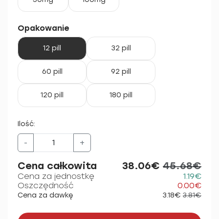
Opakowanie
12 pill
32 pill
60 pill
92 pill
120 pill
180 pill
Ilość:
-
+
Cena całkowita
38.06€
45.68€
Cena za jednostkę
1.19€
Oszczędność
0.00€
Cena za dawkę
3.18€
3.81€