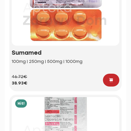
Sumamed
100mg | 250mg | 500mg | 1000mg
46.72€
38.93€
Hit!