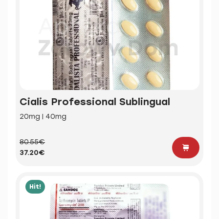
Cialis Professional Sublingual
20mg | 40mg
80.55€
37.20€
Hit!