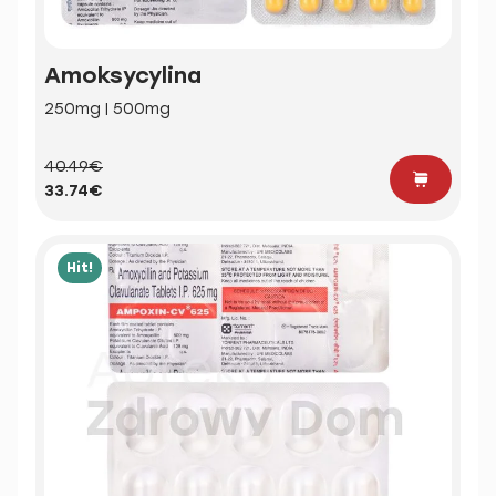
Amoksycylina
250mg | 500mg
40.49€
33.74€
Hit!