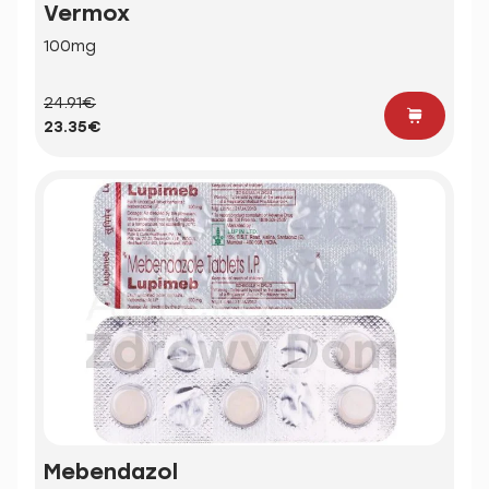
Vermox
100mg
24.91€
23.35€
Mebendazol