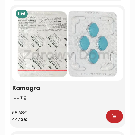
Hit!
Kamagra
100mg
58.68€
44.12€