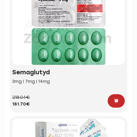
Semaglutyd
3mg | 7mg | 14mg
218.04€
181.70€