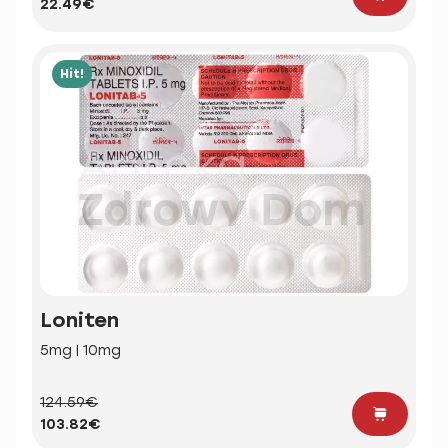
22.49€
Hit!
Loniten
5mg | 10mg
124.59€
103.82€