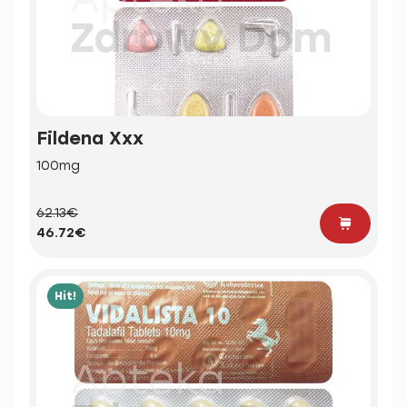
Fildena Xxx
100mg
62.13€
46.72€
Hit!