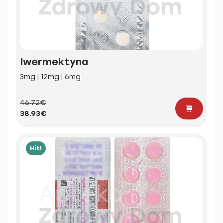
Iwermektyna
3mg | 12mg | 6mg
46.72€
38.93€
Hit!