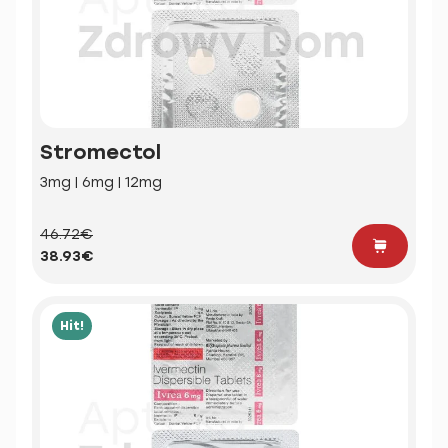
Stromectol
3mg | 6mg | 12mg
46.72€
38.93€
Hit!