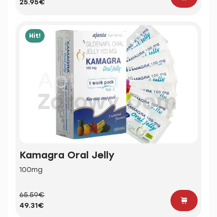
25.95€
Hit!
Kamagra Oral Jelly
100mg
65.59€
49.31€