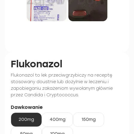
Flukonazol
Flukonazol to lek przeciwgrzybiczy na receptę
stosowany doustnie lub dożylnie w leczeniu i
zapobieganiu zakażeniom wywołanym głównie
przez Candida i Cryptococcus.
Dawkowanie
200mg
400mg
150mg
50mg
100mg