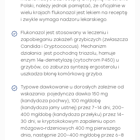
Polski; należy jednak pamiętać, że oficjalnie w
wielu krajach flukonazol jest lekiem na receptę
i zwykle wymaga nadzoru lekarskiego.
Flukonazol jest stosowany w leczeniu i
zapobieganiu zakażeń grzybiczych (zwłaszcza
Candida i Cryptococcus). Mechanizm
działania: jest pochodną triazolu, hamuje
enzym 14α-demetylazę (cytochrom P450) u
grzybów, co zaburza syntezę ergosterolu i
uszkadza błonę komórkową grzyba.
Typowe dawkowanie u dorosłych zależnie od
wskazania: pojedyncza dawka 150 mg
(kandydoza pochwy); 100 mg/dobę
(kandydoza jamy ustnej) przez 7–14 dni; 200–
400 mg/dobę (kandydoza przełyku) przez 14–
30 dni; w kryptokokowym zapaleniu opon
mózgowo‑rdzeniowych 400 mg pierwszego
dnia, następnie 200–400 mg/dobę przez 6–8