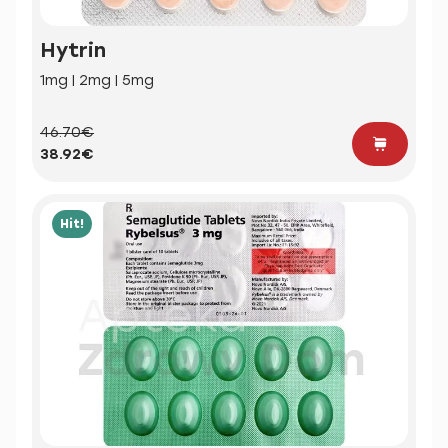
Hytrin
1mg | 2mg | 5mg
46.70€
38.92€
Hit!