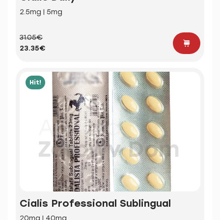
2.5mg | 5mg
31.05€
23.35€
Hit!
Cialis Professional Sublingual
20mg | 40mg