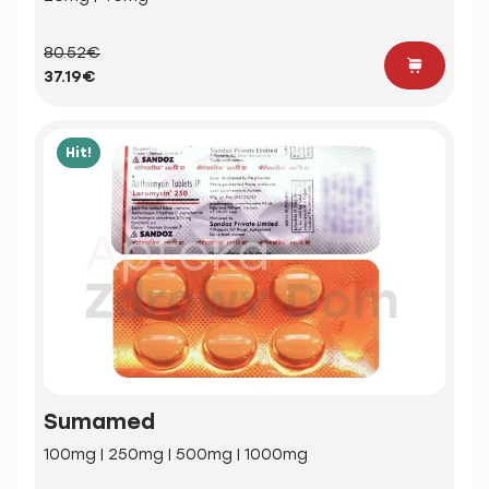
80.52€
37.19€
Hit!
Sumamed
100mg | 250mg | 500mg | 1000mg