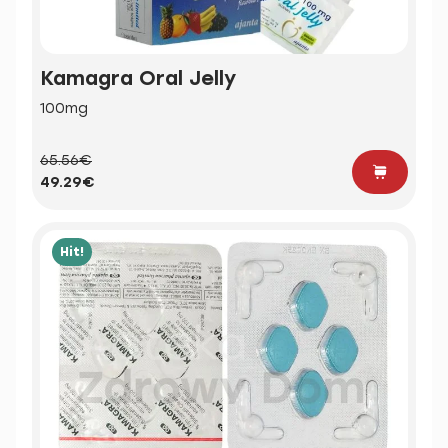
Kamagra Oral Jelly
100mg
65.56€
49.29€
Hit!