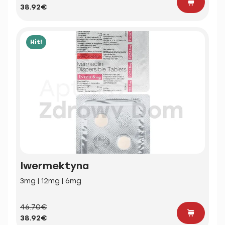
38.92€
Hit!
Iwermektyna
3mg | 12mg | 6mg
46.70€
38.92€