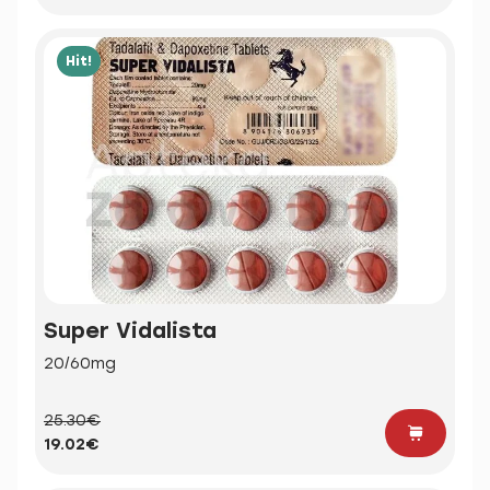
Hit!
Super Vidalista
20/60mg
25.30€
19.02€