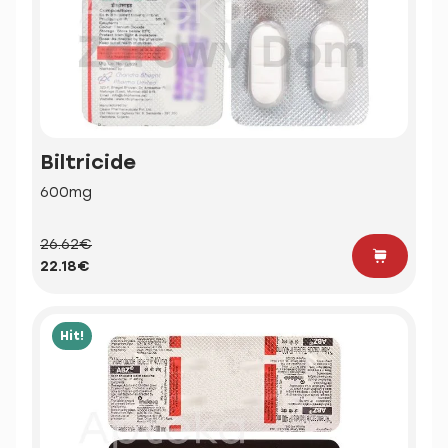
Biltricide
600mg
26.62€
22.18€
Hit!