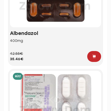
Albendazol
400mg
42.55€
35.46€
Hit!