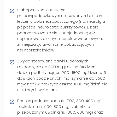
Gabapentyna jest lekiem
przeciwpadaczkowym stosowanym także w
leczeniu bólu neuropatycznego (np. neuralgia
półpaśca, neuropatia cukrzycowa). Działa
poprzez wiązanie się z podjednostką α2δ
napięciowo‑zależnych kanałów wapniowych,
zmniejszając uwalnianie pobudzających
neuroprzekaźników.
Zwykle stosowane dawki u dorosłych:
rozpoczęcie od 300 mg (raz lub 3×/dzień),
dawka podtrzymująca 900–1800 mg/dzień w 3
dawkach podzielonych; maksymalnie do 3600
mg/dzień (w praktyce często 1800 mg/dzień dla
niektórych wskazań).
Postać podania: kapsułki (100, 300, 400 mg),
tabletki (m.in. 600, 800 mg), tabletki o
przedłużonym uwalnianiu (300, 600 mg) oraz