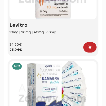
Levitra
10mg | 20mg | 40mg | 60mg
34.50€
25.94€
Hit!