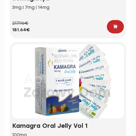
3mg | 7mg | 14mg
217.96€
181.64€
Kamagra Oral Jelly Vol 1
100mg