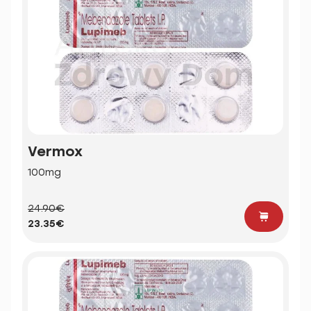
Vermox
100mg
24.90€
23.35€