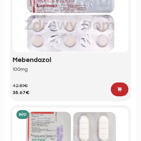
Mebendazol
100mg
42.81€
35.67€
Hit!