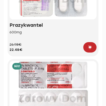
Prazykwantel
600mg
26.98€
22.48€
Hit!