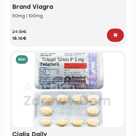
Brand Viagra
50mg | 100mg
24.15€
18.16€
Hit!
Cialis Daily