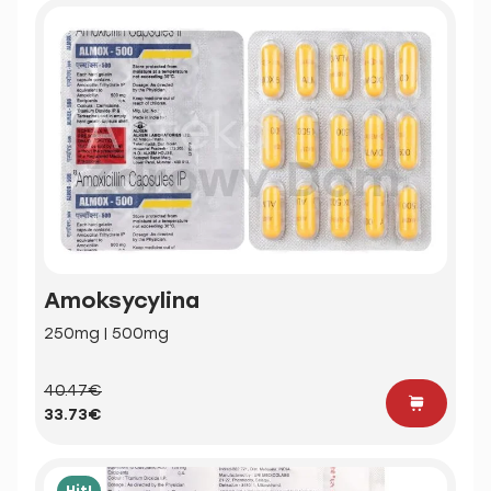
Amoksycylina
250mg | 500mg
40.47€
33.73€
Hit!