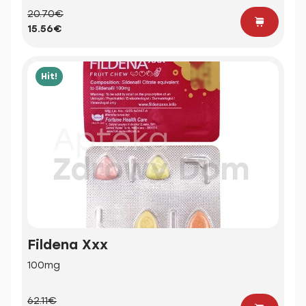
20.70€
15.56€
Hit!
Fildena Xxx
100mg
62.11€