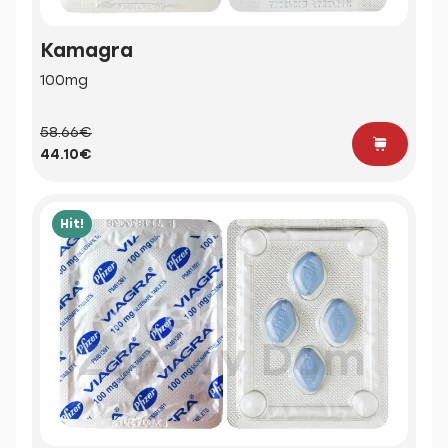
Kamagra
100mg
58.66€
44.10€
Hit!