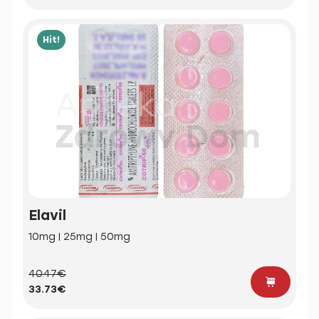
Hit!
Elavil
10mg | 25mg | 50mg
40.47€
33.73€