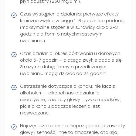
płyn doustny (250 mg/5 ml).
Czas wystąpienia działania: pierwsze efekty
kliniczne zwykle w ciągu 1–3 godzin po podaniu
(maksymalne stężenie w surowicy około 2–3
godzin dla form o natychmiastowym
uwalnianiu).
Czas działania: okres półtrwania u dorosłych
około 5–7 godzin — dlatego zwykle podaje się
3 razy na dobę; formy o przedłużonym
uwalnianiu mogą działać do 24 godzin.
Ostrzeżenie dotyczące alkoholu: nie łącz z
alkoholem — alkohol nasila działanie
sedatywne, zawroty głowy i ryzyko upadków;
picie alkoholu podczas leczenia jest
niewskazane.
Najczęstsze działania niepożądane to zawroty
głowy i senność; inne to zmęczenie, ataksja,