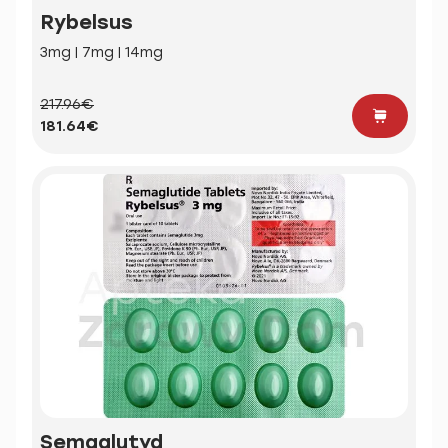
Rybelsus
3mg | 7mg | 14mg
217.96€
181.64€
Semaglutyd