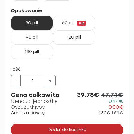
Opakowanie
30 pill
60 pill
Hit
90 pill
120 pill
180 pill
Ilość:
-
+
Cena całkowita
39.78€
47.74€
Cena za jednostkę
0.44€
Oszczędność
0.00€
Cena za dawkę
1.32€
1.59€
Dodaj do koszyka