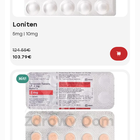
Loniten
5mg | 10mg
124.55€
103.79€
Hit!