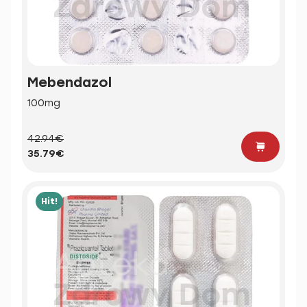
Mebendazol
100mg
42.94€
35.79€
Hit!