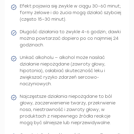
Efekt pojawia się zwykle w ciągu 30–60 minut;
formy żelowe i do żucia mogą działać szybciej
(często 15–30 minut).
Długość działania to zwykle 4–6 godzin; dawki
można powtarzać dopiero po co najmniej 24
godzinach.
Unikać alkoholu — alkohol może nasilać
działanie niepożądane (zawroty głowy,
hipotonia), osłabiać skuteczność leku i
zwiększać ryzyko zdarzeń sercowo-
naczyniowych.
Najczęstsze działania niepożądane to ból
głowy, zaczerwienienie twarzy, przekrwienie
nosa, niestrawność i zawroty głowy; w
produktach z niepewnego źródła reakcje
mogą być silniejsze lub nieprzewidywalne.