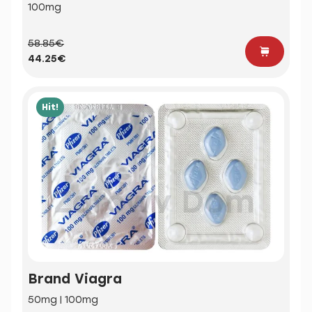
100mg
58.85€
44.25€
Hit!
Brand Viagra
50mg | 100mg