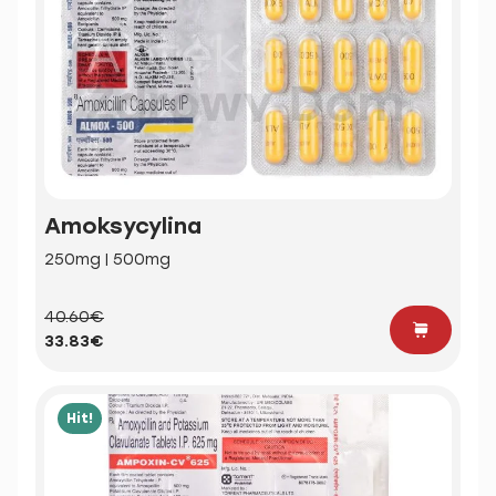
Amoksycylina
250mg | 500mg
40.60€
33.83€
Hit!