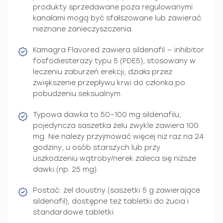
produkty sprzedawane poza regulowanymi
kanałami mogą być sfałszowane lub zawierać
nieznane zanieczyszczenia.
Kamagra Flavored zawiera sildenafil — inhibitor
fosfodiesterazy typu 5 (PDE5), stosowany w
leczeniu zaburzeń erekcji; działa przez
zwiększenie przepływu krwi do członka po
pobudzeniu seksualnym.
Typowa dawka to 50–100 mg sildenafilu;
pojedyncza saszetka żelu zwykle zawiera 100
mg. Nie należy przyjmować więcej niż raz na 24
godziny; u osób starszych lub przy
uszkodzeniu wątroby/nerek zaleca się niższe
dawki (np. 25 mg).
Postać: żel doustny (saszetki 5 g zawierające
sildenafil), dostępne też tabletki do żucia i
standardowe tabletki.