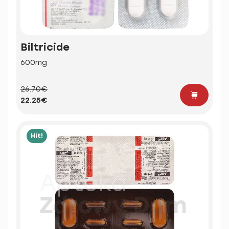
Biltricide
600mg
26.70€
22.25€
Hit!