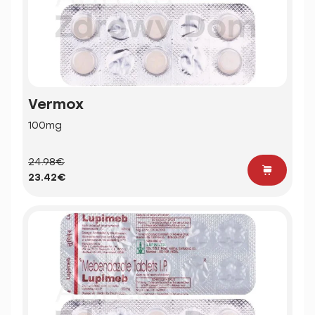
Vermox
100mg
24.98€
23.42€