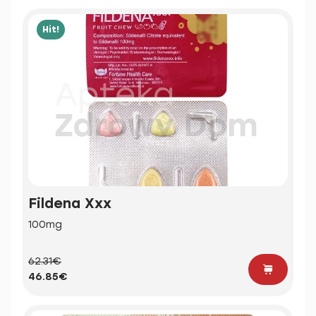
Hit!
Fildena Xxx
100mg
62.31€
46.85€