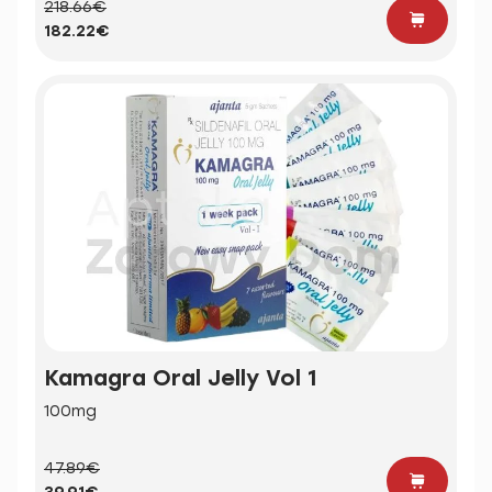
218.66€
182.22€
Kamagra Oral Jelly Vol 1
100mg
47.89€