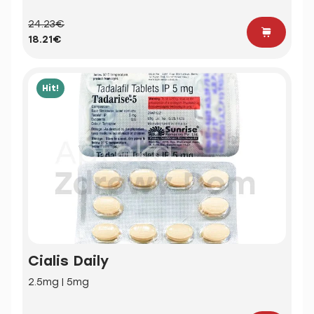
24.23€
18.21€
Hit!
Cialis Daily
2.5mg | 5mg