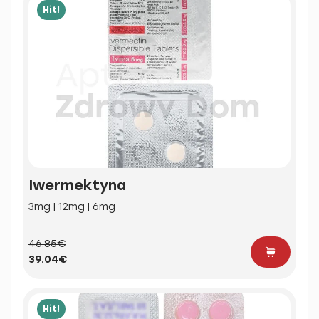
Hit!
Iwermektyna
3mg | 12mg | 6mg
46.85€
39.04€
Hit!