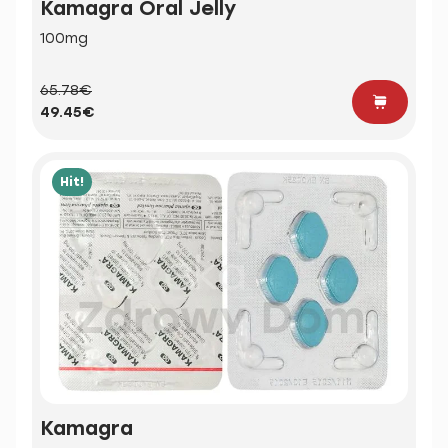
Kamagra Oral Jelly
100mg
65.78€
49.45€
Hit!
Kamagra