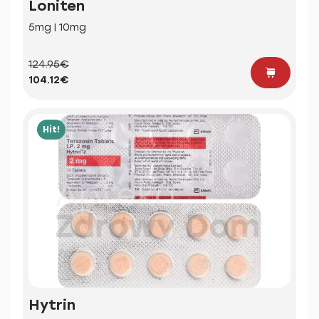
Loniten
5mg | 10mg
124.95€
104.12€
Hit!
Hytrin