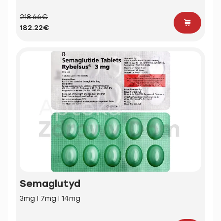
218.66€
182.22€
Semaglutyd
3mg | 7mg | 14mg