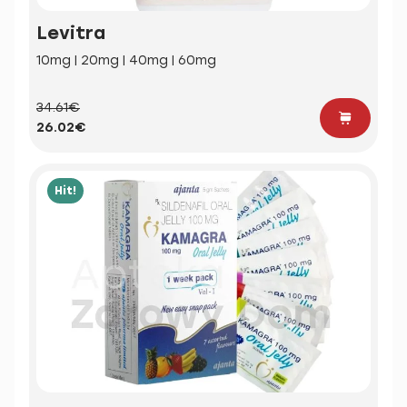
Levitra
10mg | 20mg | 40mg | 60mg
34.61€
26.02€
Hit!