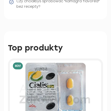
Czy chciałbyś spróbować "kamagra flavored"
bez recepty?
Top produkty
Hit!