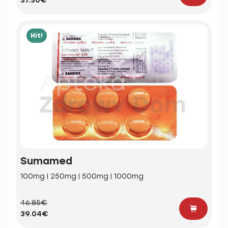
37.30€
Hit!
Sumamed
100mg | 250mg | 500mg | 1000mg
46.85€
39.04€