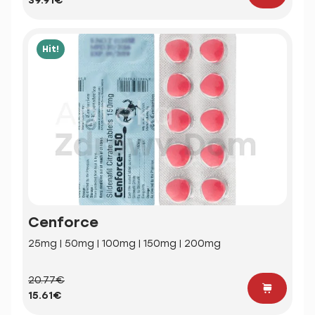
39.91€
Hit!
Cenforce
25mg | 50mg | 100mg | 150mg | 200mg
20.77€
15.61€