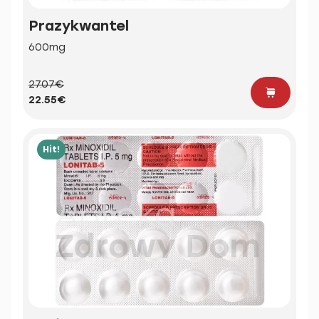
Prazykwantel
600mg
27.07€
22.55€
Hit!