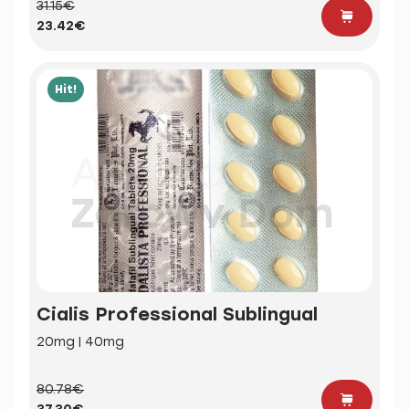
31.15€
23.42€
Hit!
Cialis Professional Sublingual
20mg | 40mg
80.78€