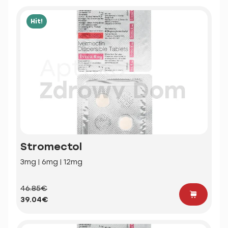
Hit!
Stromectol
3mg | 6mg | 12mg
46.85€
39.04€