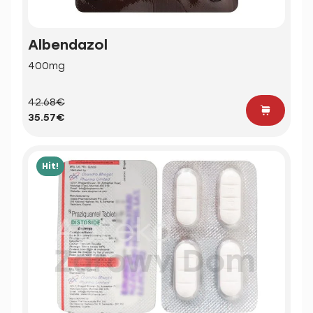
Albendazol
400mg
42.68€
35.57€
Hit!