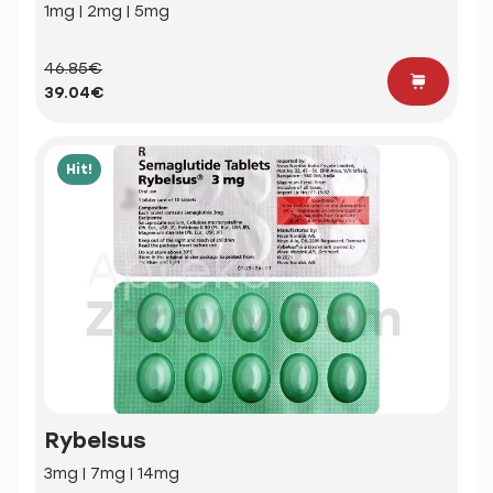
1mg | 2mg | 5mg
46.85€
39.04€
Hit!
Rybelsus
3mg | 7mg | 14mg