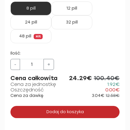
8 pill
12 pill
24 pill
32 pill
48 pill
Hit
Ilość:
-
+
Cena całkowita
24.29€
100.40€
Cena za jednostkę
1.92€
Oszczędność
0.00€
Cena za dawkę
3.04€
12.58€
Dodaj do koszyka