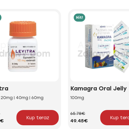
Hit!
tra
Kamagra Oral Jelly
| 20mg | 40mg | 60mg
100mg
€
65.78€
Kup teraz
Kup ter
2€
49.45€