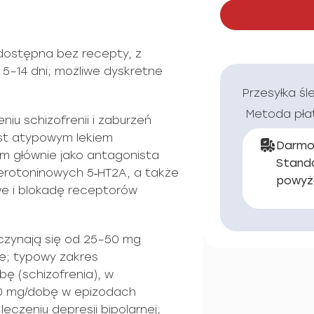
dostępna bez recepty, z
 5–14 dni; możliwe dyskretne
Przesyłka śl
Metoda pła
iu schizofrenii i zaburzeń
st atypowym lekiem
Darmo
m głównie jako antagonista
Stand
rotoninowych 5‑HT2A, a także
powyż
we i blokadę receptorów
czynają się od 25–50 mg
ne; typowy zakres
ę (schizofrenia), w
0 mg/dobę w epizodach
eczeniu depresji bipolarnej;