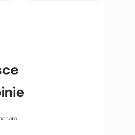
sce
inie
iaccord