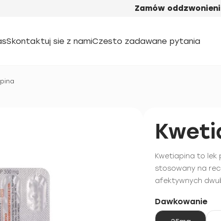
Zamów oddzwonieni
as
Skontaktuj sie z nami
Czesto zadawane pytania
pina
Kweti
Kwetiapina to lek
stosowany na rece
afektywnych dwu
Dawkowanie