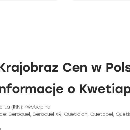
Krajobraz Cen w Pol
formacje o Kwetiap
ta (INN): Kwetiapina
e: Seroquel, Seroquel XR, Quetialan, Quetapel, Quet
g