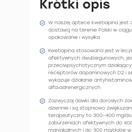
Krótki opis
W naszej aptece kwetiapina jest 
dostawą na terenie Polski w ciągu
opakowanie i wysyłka.
Kwetiapina stosowana jest w leczen
afektywnych dwubiegunowych; je
przeciwpsychotycznym działający
receptorów dopaminowych D2 i se
wykazuje działanie antyhistamino
alfa‑adrenergicznych.
Zazwyczaj dawki dla dorosłych za
dziennie i są stopniowo zwiększa
terapeutyczny to 300–400 mg/dob
zaburzeniach afektywnych do 40
maniakalnych i do 300 mg/dobę w l