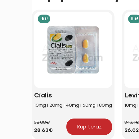
Hit!
Hit!
Cialis
Levi
10mg | 20mg | 40mg | 60mg | 80mg
10mg 
38.08€
34.61
Kup teraz
28.63€
26.0