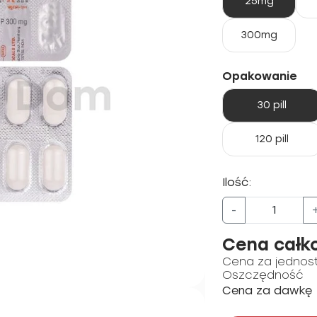
25mg
300mg
Opakowanie
30 pill
120 pill
Ilość:
-
Cena całk
Cena za jednos
Oszczędność
Cena za dawkę