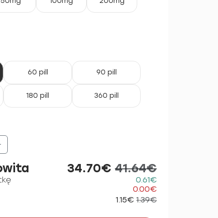
50mg
100mg
200mg
60 pill
90 pill
180 pill
360 pill
+
owita
34.70€
41.64€
tkę
0.61€
0.00€
1.15€
1.39€