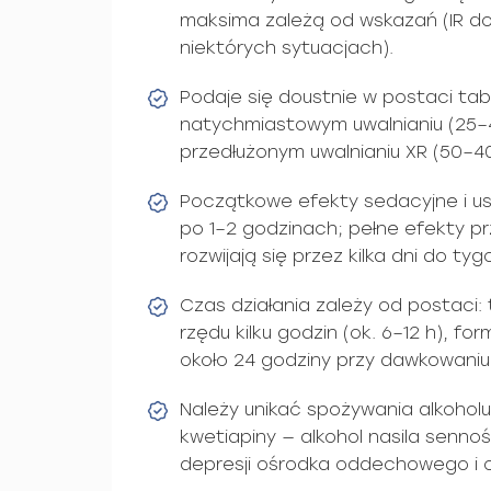
maksima zależą od wskazań (IR 
niektórych sytuacjach).
Podaje się doustnie w postaci tabl
natychmiastowym uwalnianiu (25–4
przedłużonym uwalnianiu XR (50–4
Początkowe efekty sedacyjne i u
po 1–2 godzinach; pełne efekty 
rozwijają się przez kilka dni do tyg
Czas działania zależy od postaci: 
rzędu kilku godzin (ok. 6–12 h), f
około 24 godziny przy dawkowaniu
Należy unikać spożywania alkoho
kwetiapiny — alkohol nasila senno
depresji ośrodka oddechowego i ob