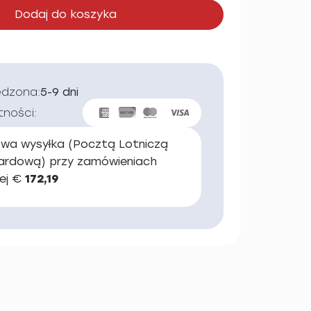
Dodaj do koszyka
edzona:
5-9 dni
tności:
wa wysyłka (Pocztą Lotniczą
ardową) przy zamówieniach
ej €
172,19