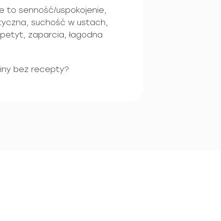
e to senność/uspokojenie,
atyczna, suchość w ustach,
apetyt, zaparcia, łagodna
iny bez recepty?