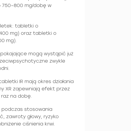
do 750–800 mg/dobę w
etek: tabletki o
00 mg) oraz tabletki o
00 mg).
spokajające mogą wystąpić już
przeciwpsychotyczne zwykle
odni.
tabletki IR mają okres działania
ormy XR zapewniają efekt przez
 raz na dobę.
lu podczas stosowania
ść, zawroty głowy, ryzyko
niżenie ciśnienia krwi.