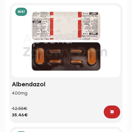
Hit!
Albendazol
400mg
42.55€
35.46€