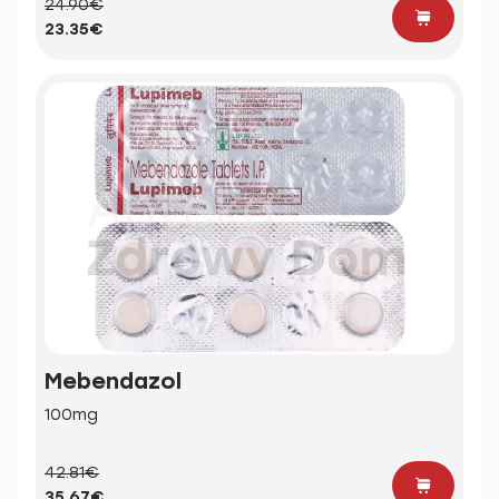
24.90€
23.35€
Mebendazol
100mg
42.81€
35.67€