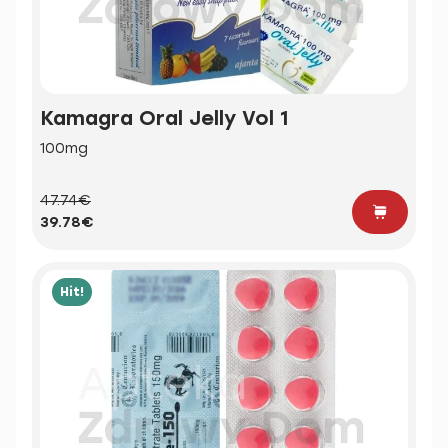
Kamagra Oral Jelly Vol 1
100mg
47.74€
39.78€
Hit!