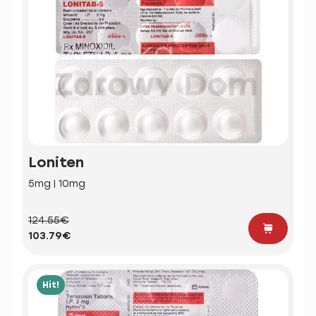
Loniten
5mg | 10mg
124.55€
103.79€
Hit!