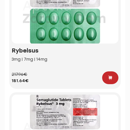
Rybelsus
3mg | 7mg | 14mg
217.96€
181.64€