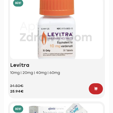
Hit!
Levitra
10mg | 20mg | 40mg | 60mg
34.50€
25.94€
Hit!