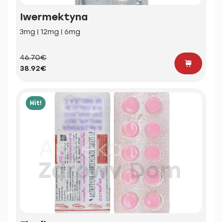
Iwermektyna
3mg | 12mg | 6mg
46.70€
38.92€
Hit!