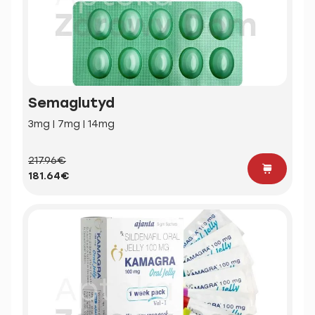
Semaglutyd
3mg | 7mg | 14mg
217.96€
181.64€