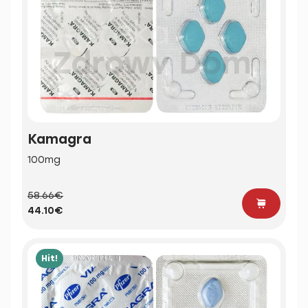
Kamagra
100mg
58.66€
44.10€
Hit!