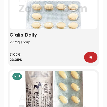
Cialis Daily
2.5mg | 5mg
31.05€
23.35€
Hit!