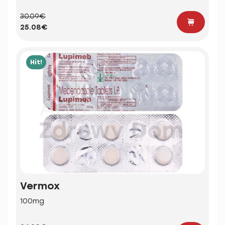
30.09€
25.08€
Hit!
Vermox
100mg