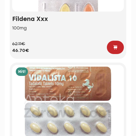
Fildena Xxx
100mg
62.11€
46.70€
Hit!