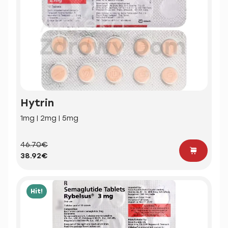
Hytrin
1mg | 2mg | 5mg
46.70€
38.92€
Hit!