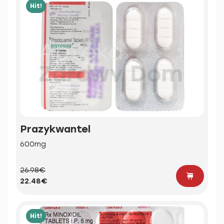
Hit!
Prazykwantel
600mg
26.98€
22.48€
Hit!