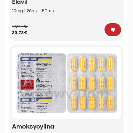
Elavil
10mg | 25mg | 50mg
40.47€
33.73€
Amoksycylina