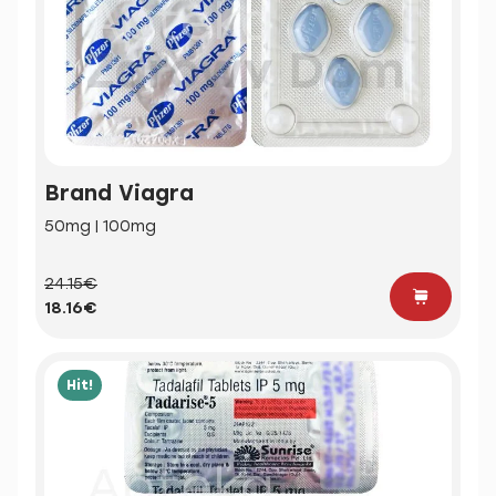
Brand Viagra
50mg | 100mg
24.15€
18.16€
Hit!