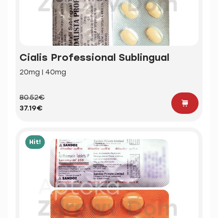
Cialis Professional Sublingual
20mg | 40mg
80.52€
37.19€
Hit!