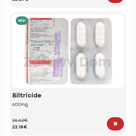
Hit!
Biltricide
600mg
26.62€
22.18€