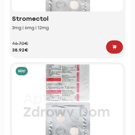
Stromectol
3mg | 6mg | 12mg
46.70€
38.92€
Hit!