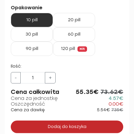
Opakowanie
10 pill
20 pill
30 pill
60 pill
90 pill
120 pill
Hit
Ilość:
-
+
Cena całkowita
55.35€
73.62€
Cena za jednostkę
4.57€
Oszczędność
0.00€
Cena za dawkę
5.54€
7.35€
Dodaj do koszyka