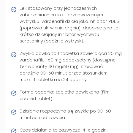
Lek stosowany przy jednoczesnych
zaburzeniach erekcji i przedwczesnym
wytrysku: vardenafil działa jako inhibitor PDE5
(poprawia ukrwienie prącia), dapoksetyna to
krótko działający inhibitor wychwytu
serotoniny (opóźnia wytrysk).
Zwykła dawka to 1 tabletka zawierająca 20 mg
vardenafilu i 60 mg dapoksetyny (dostępne
też warianty 40 mg/60 mg); stosować
doraźnie 30–60 minut przed stosunkiem,
maks. 1 tabletka na 24 godziny.
Forma podania: tabletka powlekana (film-
coated tablet).
Działanie rozpoczyna się zwykle po 30–60
minutach od zażycia.
Czas działania to zazwyczaj 4–6 godzin.