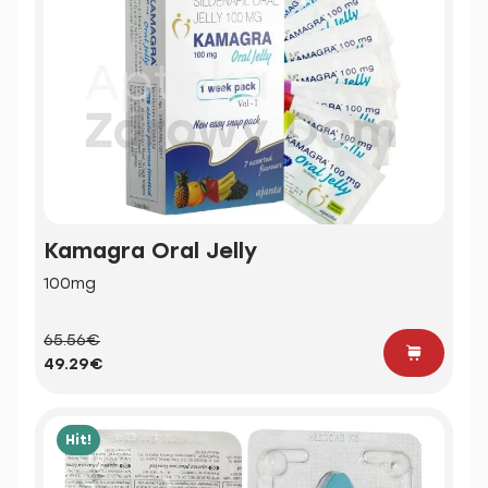
Kamagra Oral Jelly
100mg
65.56€
49.29€
Hit!