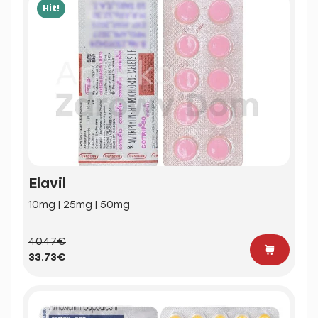
Hit!
Elavil
10mg | 25mg | 50mg
40.47€
33.73€