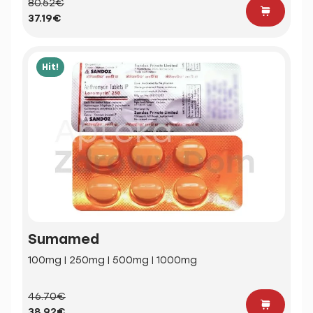
80.52€
37.19€
Hit!
Sumamed
100mg | 250mg | 500mg | 1000mg
46.70€
38.92€