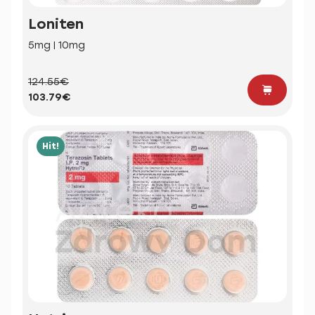
Loniten
5mg | 10mg
124.55€
103.79€
Hit!