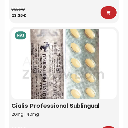
31.05€
23.35€
Hit!
Cialis Professional Sublingual
20mg | 40mg