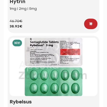
Hytrin
1mg | 2mg | 5mg
46.70€
38.92€
Hit!
Rybelsus