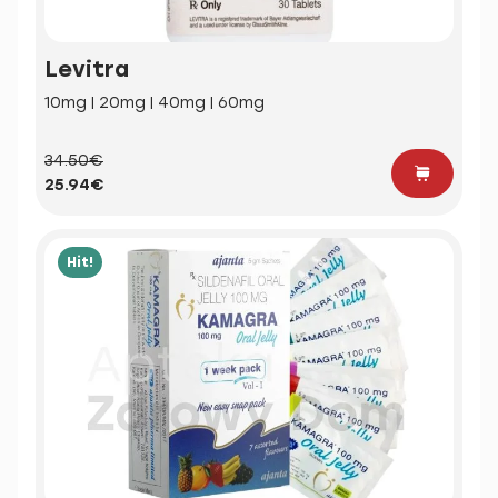
Levitra
10mg | 20mg | 40mg | 60mg
34.50€
25.94€
Hit!