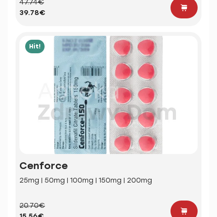
47.74€
39.78€
Hit!
Cenforce
25mg | 50mg | 100mg | 150mg | 200mg
20.70€
15.56€