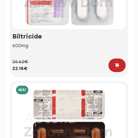
Biltricide
600mg
26.62€
22.18€
Hit!