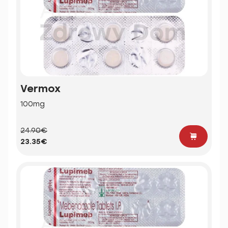
Vermox
100mg
24.90€
23.35€