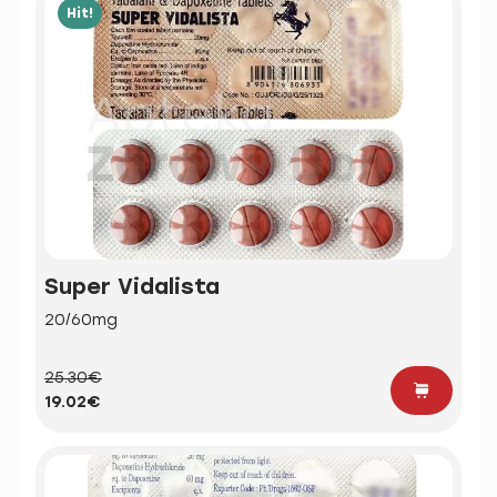
Hit!
Super Vidalista
20/60mg
25.30€
19.02€