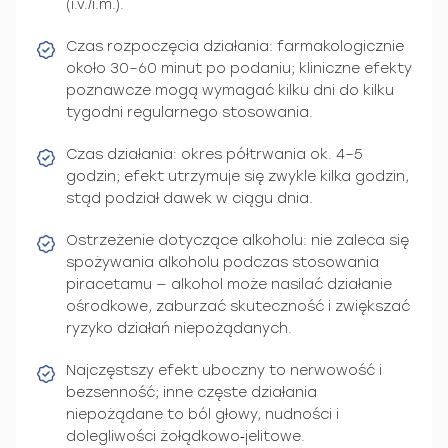
(i.v./i.m.).
Czas rozpoczęcia działania: farmakologicznie
około 30–60 minut po podaniu; kliniczne efekty
poznawcze mogą wymagać kilku dni do kilku
tygodni regularnego stosowania.
Czas działania: okres półtrwania ok. 4–5
godzin; efekt utrzymuje się zwykle kilka godzin,
stąd podział dawek w ciągu dnia.
Ostrzeżenie dotyczące alkoholu: nie zaleca się
spożywania alkoholu podczas stosowania
piracetamu — alkohol może nasilać działanie
ośrodkowe, zaburzać skuteczność i zwiększać
ryzyko działań niepożądanych.
Najczęstszy efekt uboczny to nerwowość i
bezsenność; inne częste działania
niepożądane to ból głowy, nudności i
dolegliwości żołądkowo‑jelitowe.