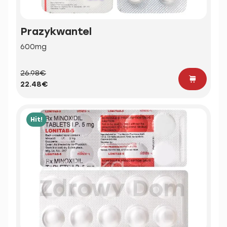
Prazykwantel
600mg
26.98€
22.48€
Hit!