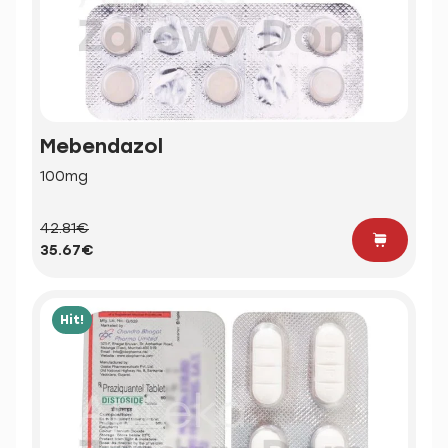
Mebendazol
100mg
42.81€
35.67€
Hit!