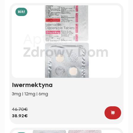
Hit!
Iwermektyna
3mg | 12mg | 6mg
46.70€
38.92€