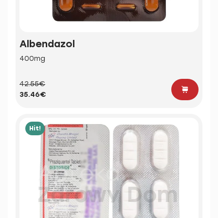
Albendazol
400mg
42.55€
35.46€
Hit!