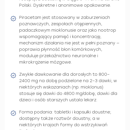
Polski. Dyskretne i anonimowe opakowanie.
Piracetam jest stosowany w zaburzeniach
poznawczych, zespołach otępiennych,
padaczkowym mioklonusie oraz jako nootrop
wspomagający pamięć i koncentrację;
mechanizm działania nie jest w pełni poznany —
poprawia płynność błon komórkowych,
moduluje przekaźnictwo neuronalne i
mikrokrążenie mózgowe.
Zwykłe dawkowanie dla dorosłych to 800–
2400 mg na dobę podzielone na 2–3 dawki; w
niektórych wskazaniach (np. mioklonus)
stosuje się dawki do 4800 mg/dobę; dawki dla
dzieci i osób starszych ustala lekarz.
Forma podania: tabletki i kapsułki doustne;
dostępny także roztwór doustny, a w
niektórych krajach formy do wstrzykiwań