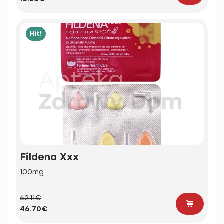
Hit!
Fildena Xxx
100mg
62.11€
46.70€