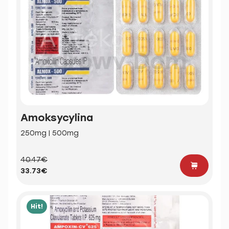
Amoksycylina
250mg | 500mg
40.47€
33.73€
Hit!