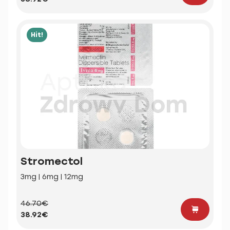
Hit!
Stromectol
3mg | 6mg | 12mg
46.70€
38.92€