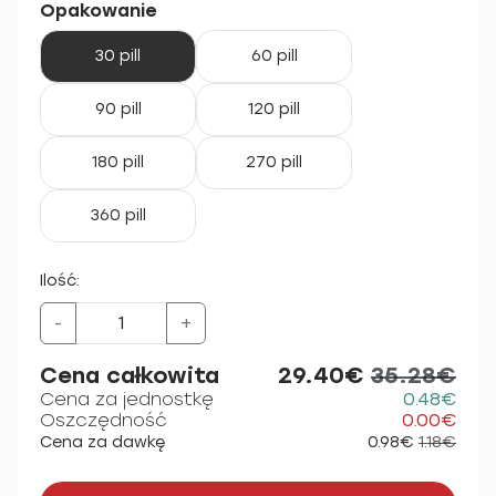
Opakowanie
30 pill
60 pill
90 pill
120 pill
180 pill
270 pill
360 pill
Ilość:
-
+
Cena całkowita
29.40€
35.28€
Cena za jednostkę
0.48€
Oszczędność
0.00€
Cena za dawkę
0.98€
1.18€