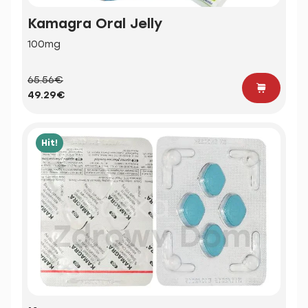
Kamagra Oral Jelly
100mg
65.56€
49.29€
Hit!