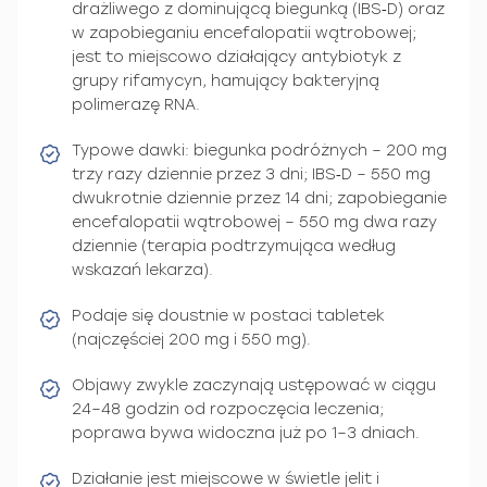
drażliwego z dominującą biegunką (IBS‑D) oraz
w zapobieganiu encefalopatii wątrobowej;
jest to miejscowo działający antybiotyk z
grupy rifamycyn, hamujący bakteryjną
polimerazę RNA.
Typowe dawki: biegunka podróżnych – 200 mg
trzy razy dziennie przez 3 dni; IBS‑D – 550 mg
dwukrotnie dziennie przez 14 dni; zapobieganie
encefalopatii wątrobowej – 550 mg dwa razy
dziennie (terapia podtrzymująca według
wskazań lekarza).
Podaje się doustnie w postaci tabletek
(najczęściej 200 mg i 550 mg).
Objawy zwykle zaczynają ustępować w ciągu
24–48 godzin od rozpoczęcia leczenia;
poprawa bywa widoczna już po 1–3 dniach.
Działanie jest miejscowe w świetle jelit i