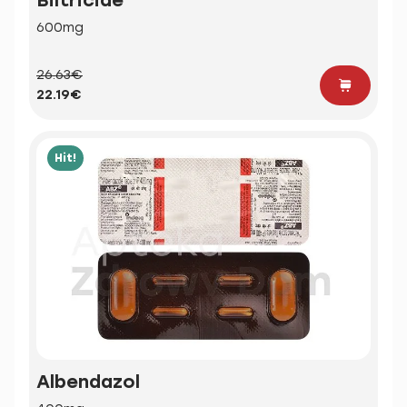
600mg
26.63€
22.19€
Hit!
Albendazol