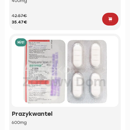
400mg
42.57€
35.47€
Hit!
Prazykwantel
600mg