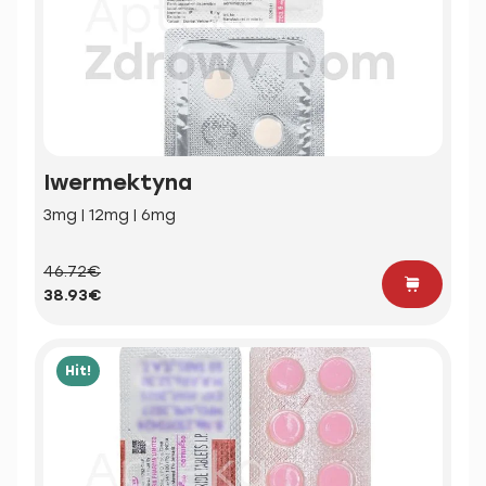
Iwermektyna
3mg | 12mg | 6mg
46.72€
38.93€
Hit!