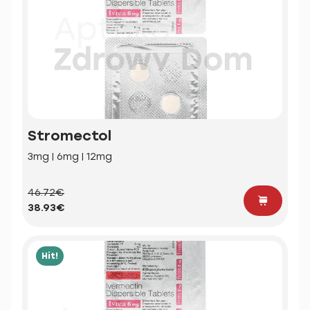
Stromectol
3mg | 6mg | 12mg
46.72€
38.93€
Hit!