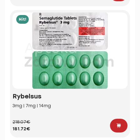
Hit!
Rybelsus
3mg | 7mg | 14mg
218.07€
181.72€