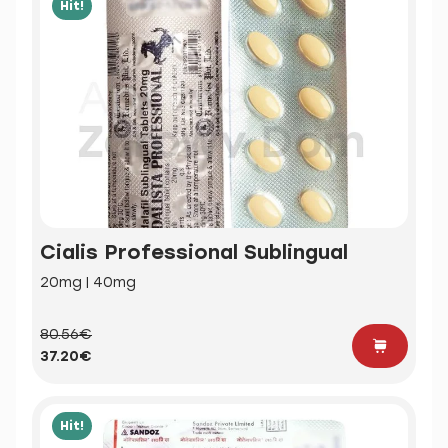
Hit!
Cialis Professional Sublingual
20mg | 40mg
80.56€
37.20€
Hit!