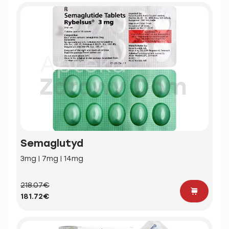
Semaglutyd
3mg | 7mg | 14mg
218.07€
181.72€