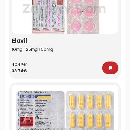
Elavil
10mg | 25mg | 50mg
40.49€
33.74€