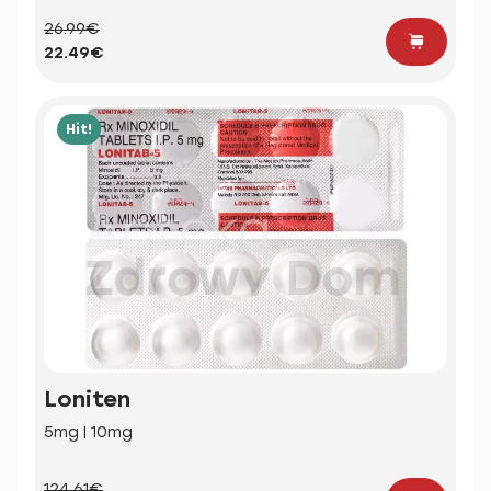
26.99€
22.49€
Hit!
Loniten
5mg | 10mg
124.61€