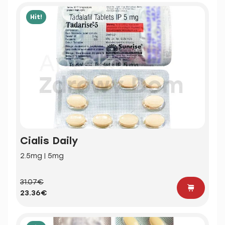
Hit!
Cialis Daily
2.5mg | 5mg
31.07€
23.36€