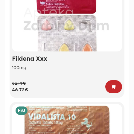
Fildena Xxx
100mg
62.14€
46.72€
Hit!