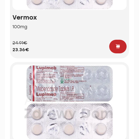
Vermox
100mg
24.91€
23.36€