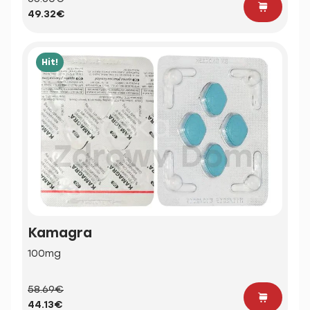
49.32€
Hit!
Kamagra
100mg
58.69€
44.13€