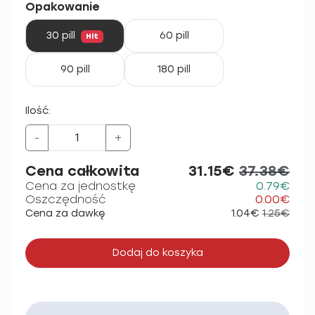
Opakowanie
30 pill
60 pill
Hit
90 pill
180 pill
Ilość:
-
+
Cena całkowita
31.15€
37.38€
Cena za jednostkę
0.79€
Oszczędność
0.00€
Cena za dawkę
1.04€
1.25€
Dodaj do koszyka