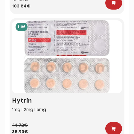
103.84€
Hit!
Hytrin
1mg | 2mg | 5mg
46.72€
38.93€