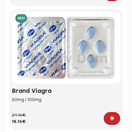
Hit!
Brand Viagra
50mg | 100mg
24.16€
18.16€