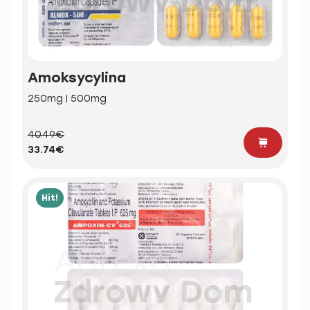
Amoksycylina
250mg | 500mg
40.49€
33.74€
Hit!