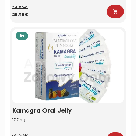
34.52€
25.95€
Hit!
Kamagra Oral Jelly
100mg
65.60€