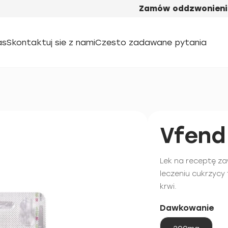
Zamów oddzwonieni
as
Skontaktuj sie z nami
Czesto zadawane pytania
Vfend
Lek na receptę z
leczeniu cukrzycy
krwi.
Dawkowanie