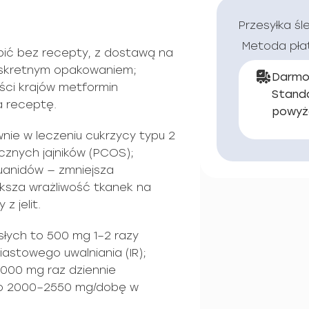
Przesyłka śl
Metoda pła
ić bez recepty, z dostawą na
 dyskretnym opakowaniem;
Darmo
ści krajów metformin
Stand
a receptę.
powyż
wnie w leczeniu cukrzycy typu 2
ycznych jajników (PCOS);
uanidów — zmniejsza
sza wrażliwość tkanek na
z jelit.
łych to 500 mg 1–2 razy
astowego uwalniania (IR);
000 mg raz dziennie
o 2000–2550 mg/dobę w