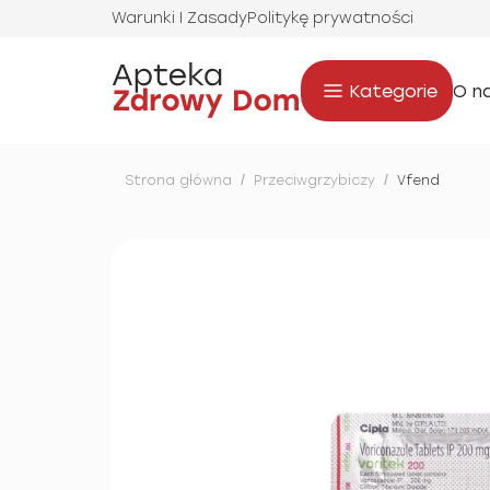
Warunki I Zasady
Politykę prywatności
Kategorie
O n
Strona główna
/
Przeciwgrzybiczy
/
Vfend