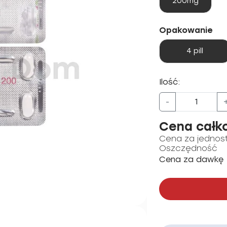
200mg
Opakowanie
4 pill
Ilość:
-
Cena całk
Cena za jednos
Oszczędność
Cena za dawkę