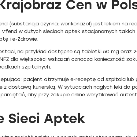
Krajobraz Cen w Pol
nd (substancja czynna: worikonazol) jest lekiem na re
 Vfend w dużych sieciach aptek stacjonarnych takich 
ptę i e-Zdrowie.
ostaci, na przykład dostępne są tabletki 50 mg oraz 2
 NFZ dla większości wskazań oznacza konieczność zakup
padkach szpitalnych.
jąco: pacjent otrzymuje e-receptę od szpitala lub por
ne z dostawą kurierską. W sytuacjach nagłych leki do 
ż pamiętać, aby przy zakupie online weryfikować auten
 Sieci Aptek