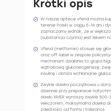
Krótki opis
W naszej aptece vfend można kup
terenie Polski w ciągu 5–14 dni i
zaznaczamy jednak, że w większo
(substancja czynna) jest lekiem n
Vfend (metformin) stosuje się głó
oraz off-label w zespole policyst
mechanizm działania to grupa big
wątrobową glukoneogenezę, zwięk
insulinę i obniża wchłanianie glukozy 
Zwykle dawka początkowa u doros
dziennie przy preparacie natychmi
dawki XR/ER wynoszą zwykle 500–1
wieczorem; maksymalna dawka d
zależności od formy i tolerancji.