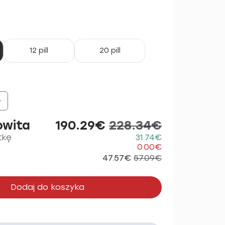
12 pill
20 pill
+
owita
190.29€
228.34€
tkę
31.74€
0.00€
47.57€
57.09€
Dodaj do koszyka