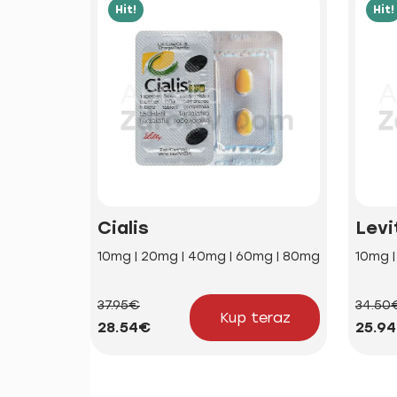
Hit!
Hit!
Cialis
Levi
10mg | 20mg | 40mg | 60mg | 80mg
10mg 
37.95€
34.50
Kup teraz
28.54€
25.9