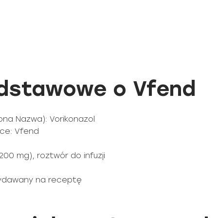
odstawowe o Vfend
ona Nazwa): Vorikonazol
ce: Vfend
200 mg), roztwór do infuzji
 wydawany na receptę