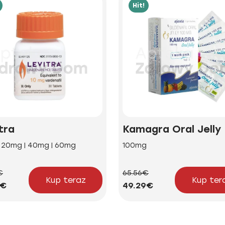
Hit!
tra
Kamagra Oral Jelly
| 20mg | 40mg | 60mg
100mg
€
65.56€
Kup teraz
Kup ter
4€
49.29€