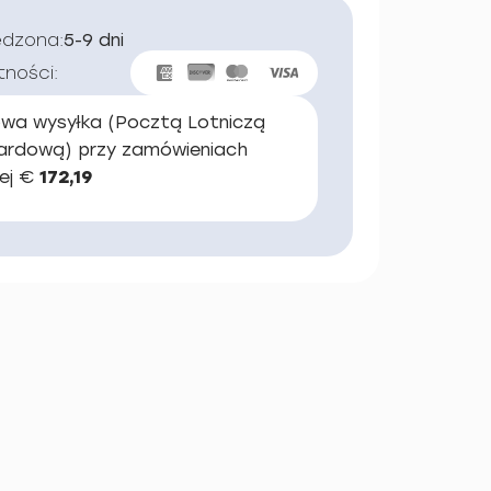
edzona:
5-9 dni
tności:
wa wysyłka (Pocztą Lotniczą
ardową) przy zamówieniach
ej €
172,19