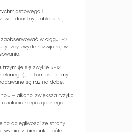
atychmiastowego i
ztwór doustny; tabletki są
 zaobserwować w ciągu 1–2
utyczny zwykle rozwija się w
osowania.
utrzymuje się zwykle 8–12
ielonego), natomiast formy
 podawane są raz na dobę.
holu — alkohol zwiększa ryzyko
 działania niepożądanego
 to dolegliwości ze strony
 wymioty, biegunka, bóle