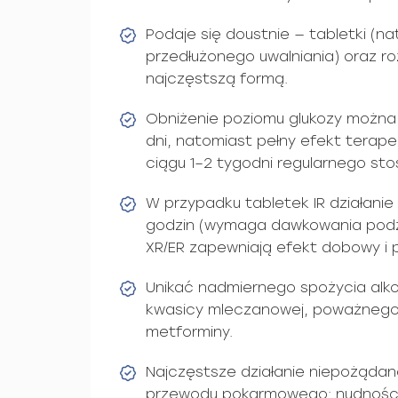
Podaje się doustnie — tabletki (n
przedłużonego uwalniania) oraz ro
najczęstszą formą.
Obniżenie poziomu glukozy można
dni, natomiast pełny efekt terape
ciągu 1–2 tygodni regularnego st
W przypadku tabletek IR działanie 
godzin (wymaga dawkowania podz
XR/ER zapewniają efekt dobowy i
Unikać nadmiernego spożycia alko
kwasicy mleczanowej, poważnego
metforminy.
Najczęstsze działanie niepożądane
przewodu pokarmowego: nudności,