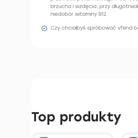
brzucha i wzdęcia; przy długotrw
niedobór witaminy B12.
Czy chciałbyś spróbować vfend b
Top produkty