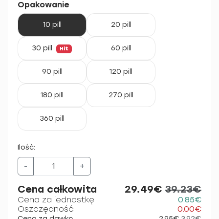
Opakowanie
10 pill
20 pill
30 pill
60 pill
Hit
90 pill
120 pill
180 pill
270 pill
360 pill
Ilość:
-
+
Cena całkowita
29.49€
39.23€
Cena za jednostkę
0.85€
Oszczędność
0.00€
Cena za dawkę
2.95€
3.92€