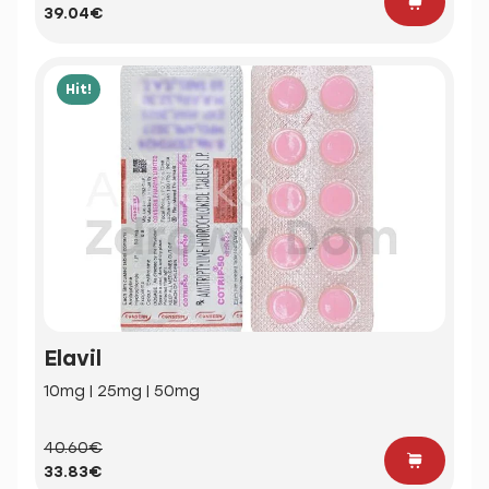
39.04€
Hit!
Elavil
10mg | 25mg | 50mg
40.60€
33.83€