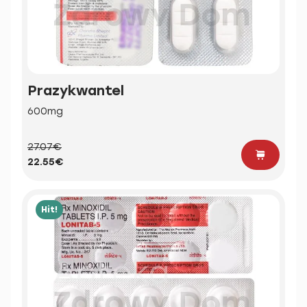
Prazykwantel
600mg
27.07€
22.55€
Hit!