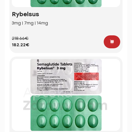
Rybelsus
3mg | 7mg | 14mg
218.66€
182.22€