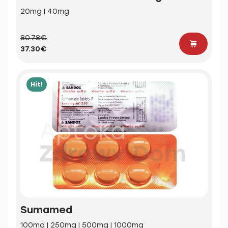
20mg | 40mg
80.78€
37.30€
Hit!
Sumamed
100mg | 250mg | 500mg | 1000mg