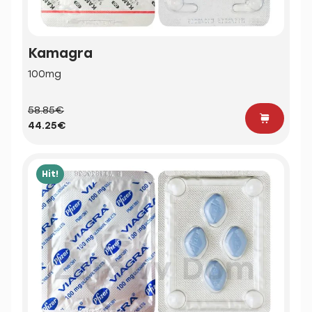
Kamagra
100mg
58.85€
44.25€
Hit!