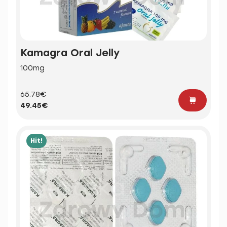
Kamagra Oral Jelly
100mg
65.78€
49.45€
Hit!