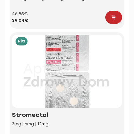
46.85€
39.04€
Hit!
Stromectol
3mg | 6mg | 12mg