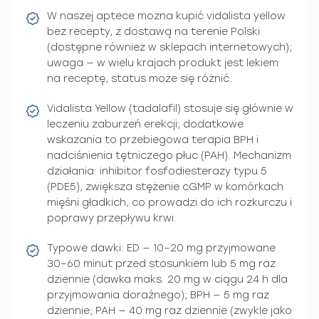
W naszej aptece można kupić vidalista yellow
bez recepty, z dostawą na terenie Polski
(dostępne również w sklepach internetowych);
uwaga — w wielu krajach produkt jest lekiem
na receptę, status może się różnić.
Vidalista Yellow (tadalafil) stosuje się głównie w
leczeniu zaburzeń erekcji; dodatkowe
wskazania to przebiegowa terapia BPH i
nadciśnienia tętniczego płuc (PAH). Mechanizm
działania: inhibitor fosfodiesterazy typu 5
(PDE5), zwiększa stężenie cGMP w komórkach
mięśni gładkich, co prowadzi do ich rozkurczu i
poprawy przepływu krwi.
Typowe dawki: ED — 10–20 mg przyjmowane
30–60 minut przed stosunkiem lub 5 mg raz
dziennie (dawka maks. 20 mg w ciągu 24 h dla
przyjmowania doraźnego); BPH — 5 mg raz
dziennie; PAH — 40 mg raz dziennie (zwykle jako