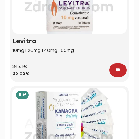
Levitra
10mg | 20mg | 40mg | 60mg
34.61€
26.02€
Hit!