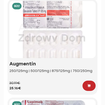
Hit!
Augmentin
250/125mg | 500/125mg | 875/125mg | 750/250mg
30.19€
25.16€
Hit!