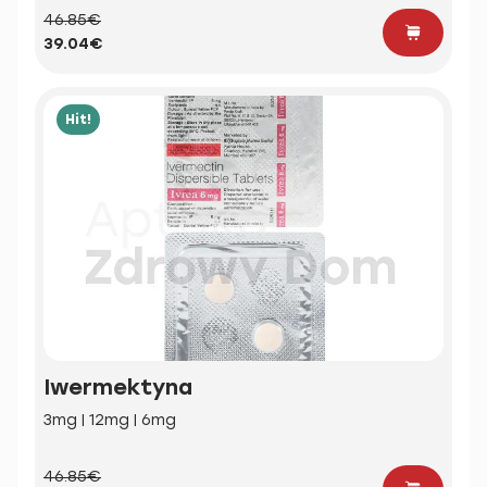
46.85€
39.04€
Hit!
Iwermektyna
3mg | 12mg | 6mg
46.85€