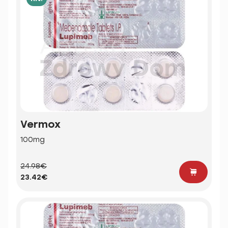
Vermox
100mg
24.98€
23.42€