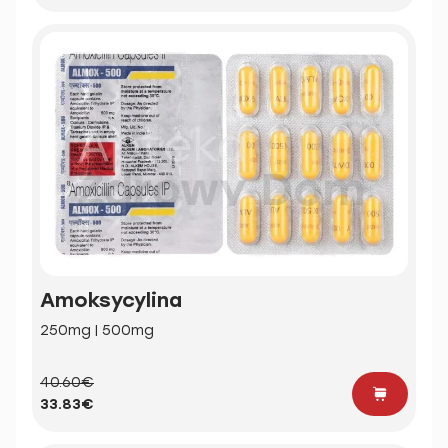
Amoksycylina
250mg | 500mg
40.60€
33.83€