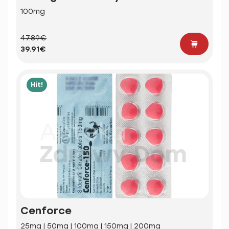
100mg
47.89€
39.91€
Hit!
Cenforce
25mg | 50mg | 100mg | 150mg | 200mg