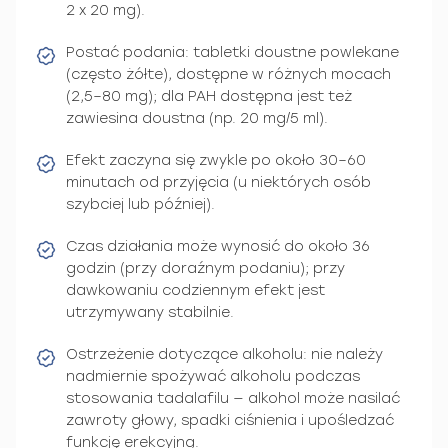
2 x 20 mg).
Postać podania: tabletki doustne powlekane
(często żółte), dostępne w różnych mocach
(2,5–80 mg); dla PAH dostępna jest też
zawiesina doustna (np. 20 mg/5 ml).
Efekt zaczyna się zwykle po około 30–60
minutach od przyjęcia (u niektórych osób
szybciej lub później).
Czas działania może wynosić do około 36
godzin (przy doraźnym podaniu); przy
dawkowaniu codziennym efekt jest
utrzymywany stabilnie.
Ostrzeżenie dotyczące alkoholu: nie należy
nadmiernie spożywać alkoholu podczas
stosowania tadalafilu — alkohol może nasilać
zawroty głowy, spadki ciśnienia i upośledzać
funkcję erekcyjną.