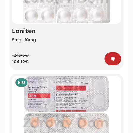
Loniten
5mg | 10mg
124.95€
104.12€
Hit!