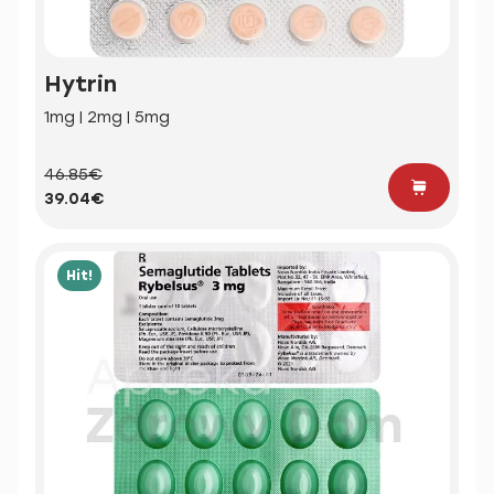
Hytrin
1mg | 2mg | 5mg
46.85€
39.04€
Hit!