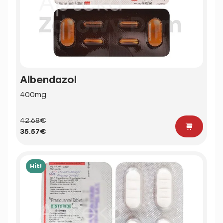
Albendazol
400mg
42.68€
35.57€
Hit!