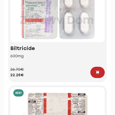
Biltricide
600mg
26.70€
22.25€
Hit!