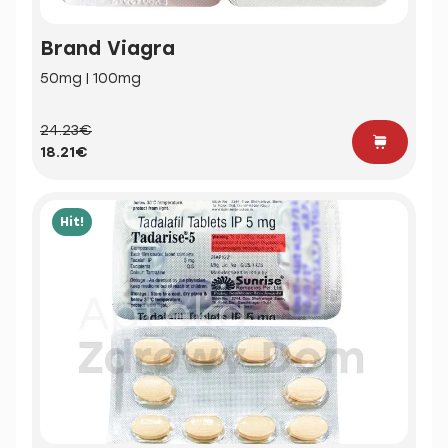
Brand Viagra
50mg | 100mg
24.23€
18.21€
Hit!