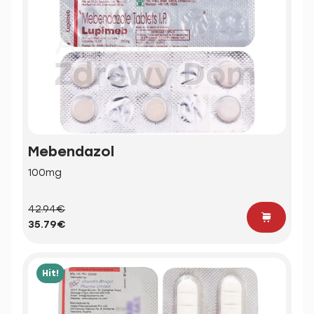
Mebendazol
100mg
42.94€
35.79€
Hit!