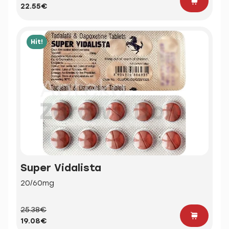
22.55€
Hit!
Super Vidalista
20/60mg
25.38€
19.08€