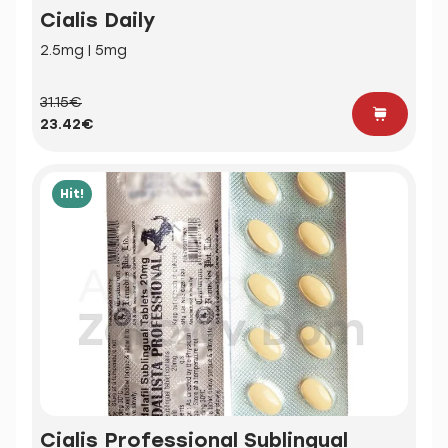
Cialis Daily
2.5mg | 5mg
31.15€
23.42€
Hit!
Cialis Professional Sublingual