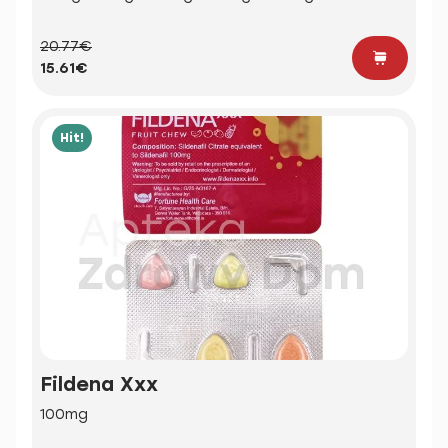
20.77€
15.61€
Hit!
Fildena Xxx
100mg