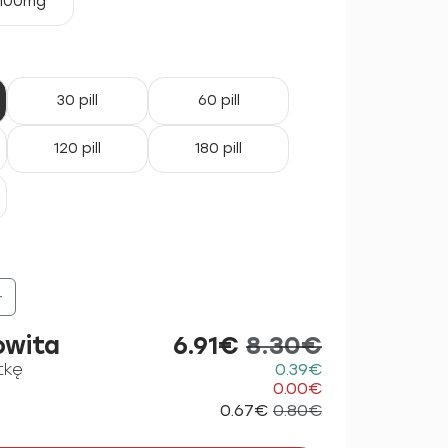
100mg
30 pill
60 pill
120 pill
180 pill
+
owita
6.91€
8.30€
tkę
0.39€
0.00€
0.67€
0.80€