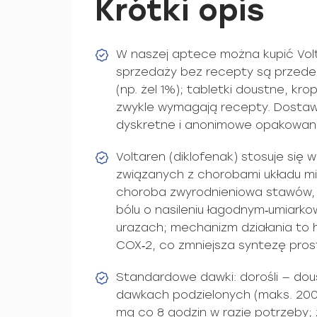
Krótki opis
W naszej aptece można kupić Vol
sprzedaży bez recepty są przede
(np. żel 1%); tabletki doustne, kro
zwykle wymagają recepty. Dostawa 
dyskretne i anonimowe opakowani
Voltaren (diklofenak) stosuje się w
związanych z chorobami układu mi
choroba zwyrodnieniowa stawów, 
bólu o nasileniu łagodnym‑umiark
urazach; mechanizm działania to
COX‑2, co zmniejsza syntezę prost
Standardowe dawki: dorośli — dou
dawkach podzielonych (maks. 200
mg co 8 godzin w razie potrzeby;