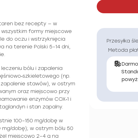
taren bez recepty — w
 wszystkim formy miejscowe
ple do oczu i wstrzyknięcia
Przesyłka śl
na terenie Polski 5–14 dni,
Metoda pła
e.
Darmo
 leczeniu bólu i zapalenia
Stand
ęśniowo‑szkieletowego (np.
powyż
zapalenie stawów), w ostrym
owanym oraz miejscowo przy
 hamowanie enzymów COX‑1 i
aglandyn i stan zapalny.
stnie 100–150 mg/dobę w
 mg/dobę); w ostrym bólu 50
 żel miejscowo 2–4 g na