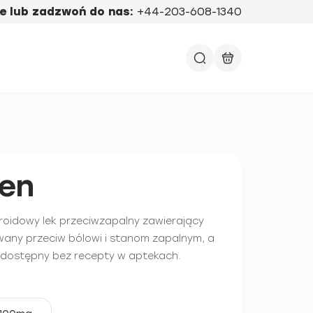
e lub zadzwoń do nas:
+44-203-608-1340
ren
eroidowy lek przeciwzapalny zawierający
wany przeciw bólowi i stanom zapalnym, a
t dostępny bez recepty w aptekach.