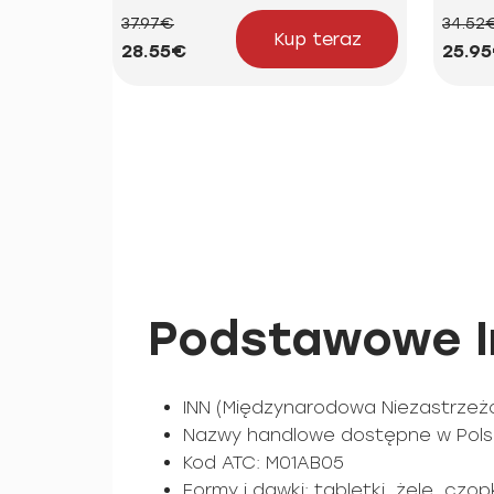
37.97€
34.52
Kup teraz
28.55€
25.9
Podstawowe In
INN (Międzynarodowa Niezastrzeż
Nazwy handlowe dostępne w Polsc
Kod ATC: M01AB05
Formy i dawki: tabletki, żele, czo