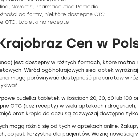
line, Novartis, Pharmaceutica Remedia
leżności od formy, niektóre dostępne OTC
we OTC, tabletki na receptę
Krajobraz Cen w Pol
ofenac) jest dostępny w różnych formach, które możn
netowych. Wśród ogólnokrajowych sieci aptek wyróżniaj
jenci mogą porównywać dostępność preparatów w różn
zykiwań.
we pudełka tabletek w ilościach 20, 30, 60 lub 100 o
ne OTC (bez recepty) w wielu aptekach i drogeriach, co
knięć oraz krople do oczu są zazwyczaj dostępne tylko
ch mogą różnić się od tych w aptekach online. Zakupy
h, co jest korzystne dla pacjentów. Ważną nowością 