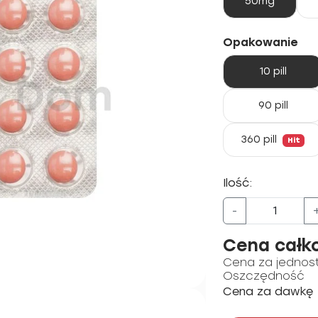
50mg
Opakowanie
10 pill
90 pill
360 pill
Hit
Ilość:
-
Cena całk
Cena za jednos
Oszczędność
Cena za dawkę