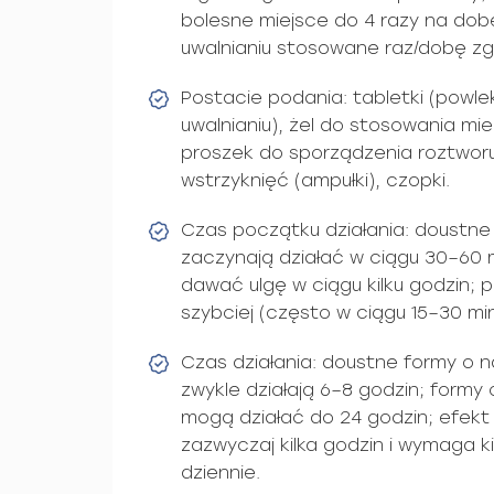
bolesne miejsce do 4 razy na dob
uwalnianiu stosowane raz/dobę zg
Postacie podania: tabletki (powl
uwalnianiu), żel do stosowania mi
proszek do sporządzenia roztwor
wstrzyknięć (ampułki), czopki.
Czas początku działania: doustne
zaczynają działać w ciągu 30–60 
dawać ulgę w ciągu kilku godzin; 
szybciej (często w ciągu 15–30 min
Czas działania: doustne formy o 
zwykle działają 6–8 godzin; formy
mogą działać do 24 godzin; efekt 
zazwyczaj kilka godzin i wymaga 
dziennie.