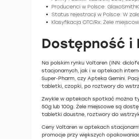
Producenci w Polsce: GlaxoSmithK
Status rejestracji w Polsce: W za
Klasyfikacja OTC/Rx: Żele miejsco
Dostępność i 
Na polskim rynku Voltaren (INN: dicl
stacjonarnych, jak i w aptekach inter
Super-Pharm, czy Apteka Gemini. Pac
tabletki, czopki, po roztwory do wstr
Zwykle w aptekach spotkać można typo
50g lub 100g. Żele miejscowe są dostęp
tabletki doustne, roztwory do wstrzy
Ceny Voltaren w aptekach stacjonarny
promocje przy większych opakowaniac