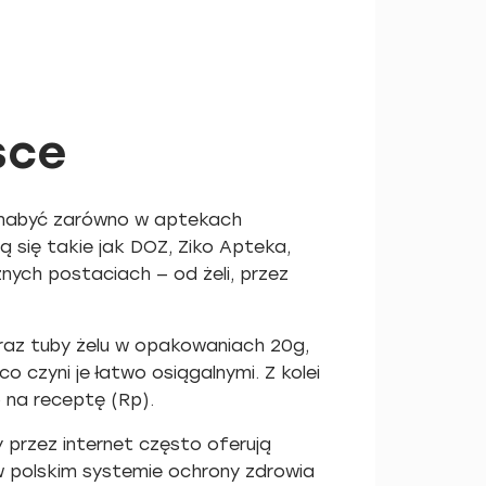
sce
a nabyć zarówno w aptekach
ą się takie jak DOZ, Ziko Apteka,
ych postaciach — od żeli, przez
raz tuby żelu w opakowaniach 20g,
 czyni je łatwo osiągalnymi. Z kolei
 na receptę (Rp).
 przez internet często oferują
w polskim systemie ochrony zdrowia