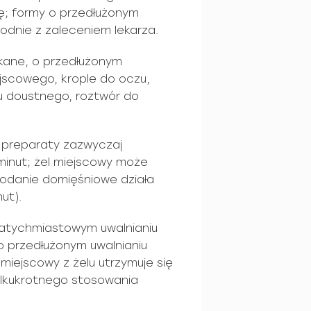
ę; formy o przedłużonym
odnie z zaleceniem lekarza.
ekane, o przedłużonym
ejscowego, krople do oczu,
u doustnego, roztwór do
 preparaty zazwyczaj
minut; żel miejscowy może
podanie domięśniowe działa
ut).
natychmiastowym uwalnianiu
 o przedłużonym uwalnianiu
miejscowy z żelu utrzymuje się
kilkukrotnego stosowania