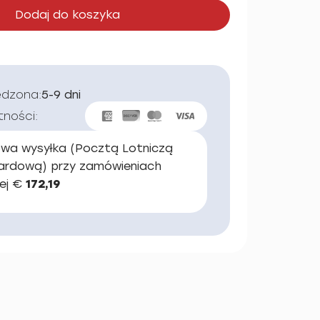
Dodaj do koszyka
edzona:
5-9 dni
tności:
wa wysyłka (Pocztą Lotniczą
ardową) przy zamówieniach
ej €
172,19