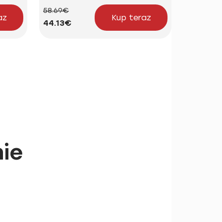
58.69€
24.16€
az
Kup teraz
44.13€
18.16€
ie