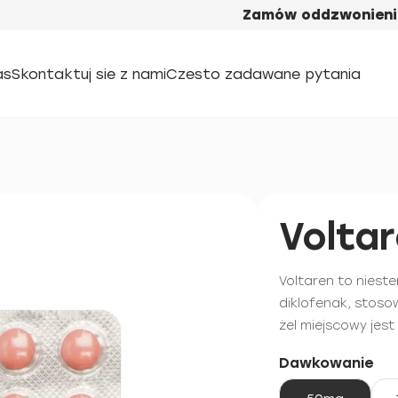
Zamów oddzwonieni
as
Skontaktuj sie z nami
Czesto zadawane pytania
Volta
Voltaren to niest
diklofenak, stoso
żel miejscowy jes
Dawkowanie