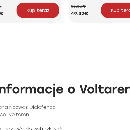
€
65.60€
Kup teraz
Kup ter
5€
49.32€
formacje o Voltaren
ona Nazwa): Diclofenac
e: Voltaren
pki, roztwór do wstrzykiwań