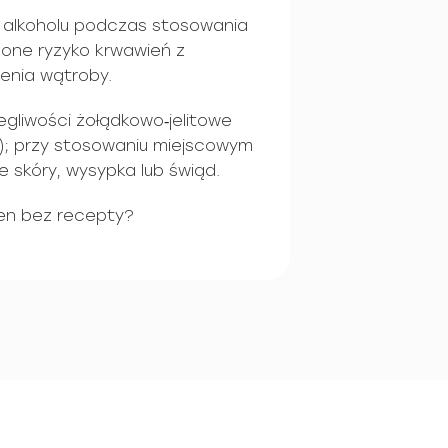
a alkoholu podczas stosowania
zone ryzyko krwawień z
enia wątroby.
gliwości żołądkowo‑jelitowe
a); przy stosowaniu miejscowym
e skóry, wysypka lub świąd.
en bez recepty?