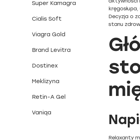
aktywności 
Super Kamagra
kręgosłupa, 
Decyzja o z
Cialis Soft
stanu zdrow
Viagra Gold
Gł
Brand Levitra
st
Dostinex
Meklizyna
mi
Retin-A Gel
Vaniqa
Napi
Relaxanty m