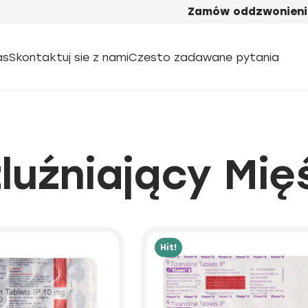
Zamów oddzwonieni
as
Skontaktuj sie z nami
Czesto zadawane pytania
luźniający Mię
Hit!