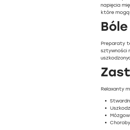
napięcia mi
które mogą 
Bóle
Preparaty t
sztywności 
uszkodzonyc
Zast
Relaxanty mi
Stwardn
Uszkodz
Mózgowe
Choroby