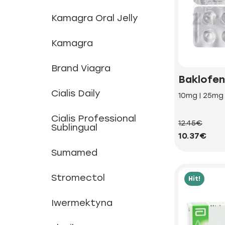
Kamagra Oral Jelly
Kamagra
Brand Viagra
Baklofen
Cialis Daily
10mg | 25mg
Cialis Professional
12.45€
Sublingual
10.37€
Sumamed
Stromectol
Hit!
Iwermektyna