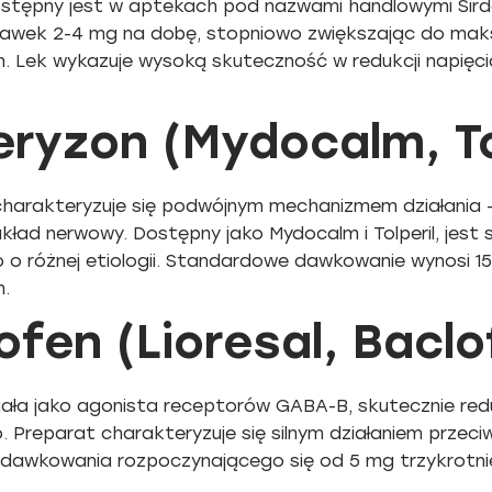
stępny jest w aptekach pod nazwami handlowymi Sirda
awek 2-4 mg na dobę, stopniowo zwiększając do mak
h. Lek wykazuje wysoką skuteczność w redukcji napię
eryzon (Mydocalm, To
charakteryzuje się podwójnym mechanizmem działania -
ład nerwowy. Dostępny jako Mydocalm i Tolperil, jest 
 o różnej etiologii. Standardowe dawkowanie wynosi 
h.
ofen (Lioresal, Baclo
iała jako agonista receptorów GABA-B, skutecznie re
. Preparat charakteryzuje się silnym działaniem prz
dawkowania rozpoczynającego się od 5 mg trzykrotnie