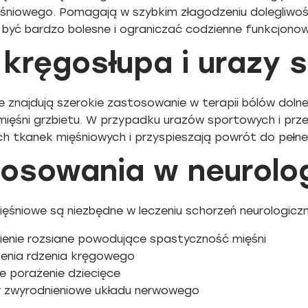
ęśniowego. Pomagają w szybkim złagodzeniu dolegliwoś
być bardzo bolesne i ograniczać codzienne funkcjonow
 kręgosłupa i urazy
e znajdują szerokie zastosowanie w terapii bólów doln
mięśni grzbietu. W przypadku urazów sportowych i prz
h tkanek mięśniowych i przyspieszają powrót do pełnej
osowania w neurologii
ęśniowe są niezbędne w leczeniu schorzeń neurologiczn
ienie rozsiane powodujące spastyczność mięśni
enia rdzenia kręgowego
 porażenie dziecięce
 zwyrodnieniowe układu nerwowego