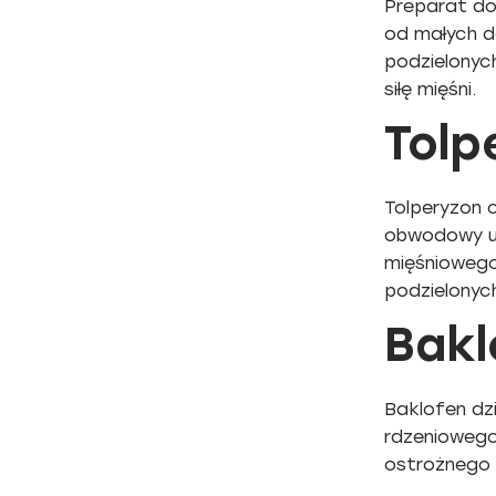
Preparat do
od małych d
podzielonyc
siłę mięśni.
Tolp
Tolperyzon 
obwodowy uk
mięśniowego
podzielonyc
Bakl
Baklofen dz
rdzeniowego
ostrożnego 