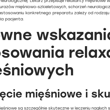
neurologicznej. Lekarz przepisuje relaxanty mięśniowe
urazów mięśniowo-szkieletowych, schorzeń neurologiczny
astosowaniu konkretnego preparatu zależy od rodzaju 
ia pacjenta.
ówne wskazani
osowania rela
ęśniowych
ęcie mięśniowe i sk
ięśniowe są szczególnie skuteczne w leczeniu nagłych