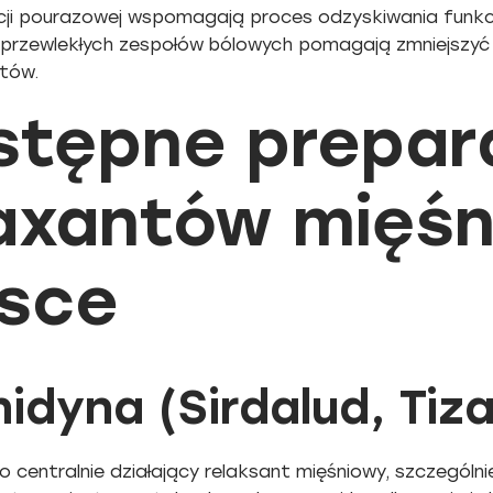
acji pourazowej wspomagają proces odzyskiwania funkc
 i przewlekłych zespołów bólowych pomagają zmniejszyć
ntów.
stępne prepar
laxantów mięś
lsce
nidyna (Sirdalud, Tiza
o centralnie działający relaksant mięśniowy, szczególn