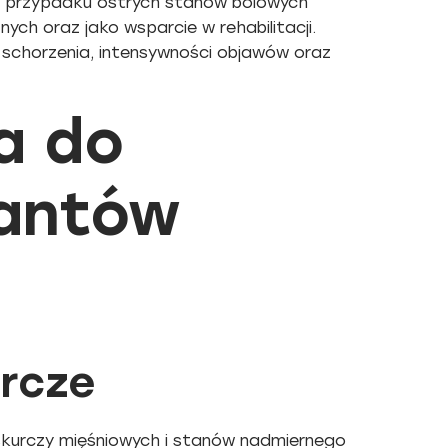
 w przypadku ostrych stanów bólowych
ch oraz jako wsparcie w rehabilitacji.
schorzenia, intensywności objawów oraz
a do
xantów
urcze
 skurczy mięśniowych i stanów nadmiernego