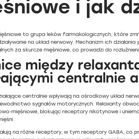
śniowe i jak dz
ięśniowe to grupa leków farmakologicznych, które zmni
ziaływanie na układ nerwowy. Mechanizm ich działania
nych za skurcze mięśniowe, co prowadzi do rozluźnienia
ice między relaxant
łającymi centralnie
ziałające centralnie wpływają na ośrodkowy układ nerw
ewodnictwo sygnałów motorycznych. Relaxanty obwod
owo-mięśniowe, blokując receptory nikotynowe i uniemo
ięśni.
ziałują na różne receptory, w tym receptory GABA, co 