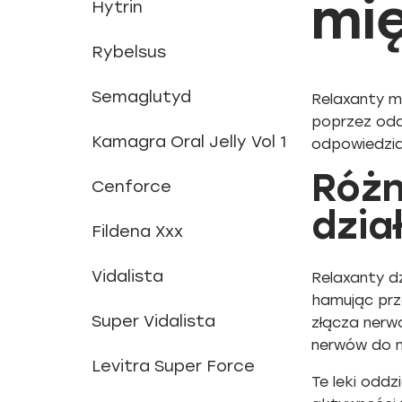
mię
Hytrin
Rybelsus
Semaglutyd
Relaxanty m
poprzez odd
Kamagra Oral Jelly Vol 1
odpowiedzial
Różn
Cenforce
dzia
Fildena Xxx
Vidalista
Relaxanty d
hamując prz
Super Vidalista
złącza nerw
nerwów do m
Levitra Super Force
Te leki odd