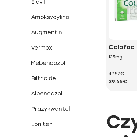
Elavil
Amoksycylina
Augmentin
Colofac
Vermox
135mg
Mebendazol
47.57€
Biltricide
39.65€
Albendazol
Prazykwantel
Cz
Loniten