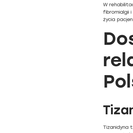
W rehabilit
fibromialgii
życia pacje
Do
re
Po
Tiza
Tizanidyna t