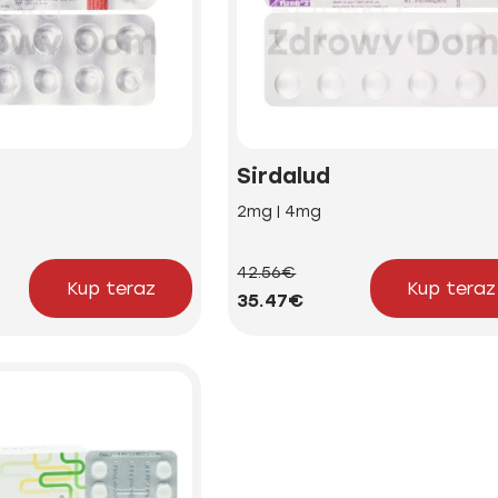
Sirdalud
2mg | 4mg
42.56€
Kup teraz
Kup teraz
35.47€