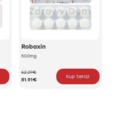
Robaxin
500mg
62.29€
Kup teraz
51.91€