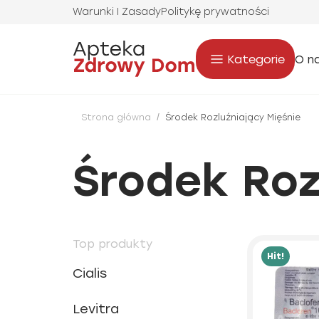
Warunki I Zasady
Politykę prywatności
Kategorie
O n
Strona główna
/
Środek Rozluźniający Mięśnie
Środek Roz
Top produkty
Hit!
Cialis
Levitra