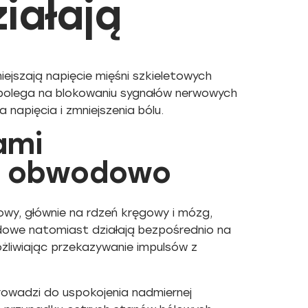
iałają
ejszają napięcie mięśni szkieletowych
 polega na blokowaniu sygnałów nerwowych
 napięcia i zmniejszenia bólu.
ami
 a obwodowo
owy, głównie na rdzeń kręgowy i mózg,
owe natomiast działają bezpośrednio na
żliwiając przekazywanie impulsów z
prowadzi do uspokojenia nadmiernej