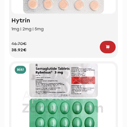
Hytrin
1mg | 2mg | 5mg
46.70€
38.92€
Hit!