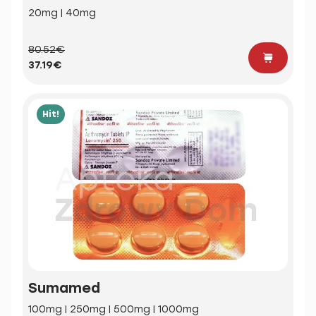
20mg | 40mg
80.52€
37.19€
Hit!
Sumamed
100mg | 250mg | 500mg | 1000mg