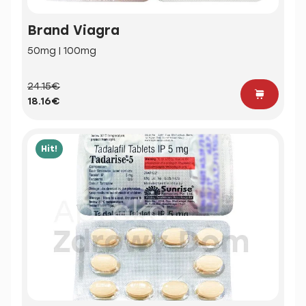
Brand Viagra
50mg | 100mg
24.15€
18.16€
Hit!