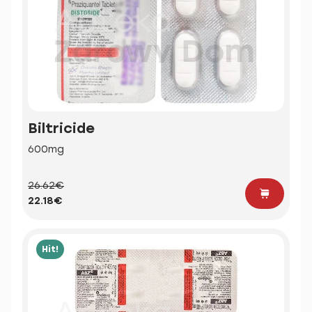
Biltricide
600mg
26.62€
22.18€
Hit!