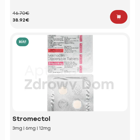
46.70€
38.92€
Hit!
Stromectol
3mg | 6mg | 12mg