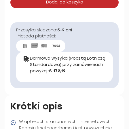
Dodaj do koszyka
Przesyłka śledzona:
5-9 dni
Metoda płatności:
Darmowa wysyłka (Pocztą Lotniczą
Standardową) przy zamówieniach
powyżej €
172,19
Krótki opis
W aptekach stacjonarnych i internetowych
Robaxin (methocarbamol) jest powszechnie