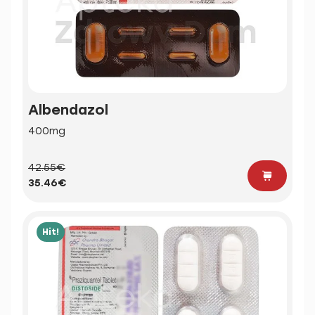
Albendazol
400mg
42.55€
35.46€
Hit!