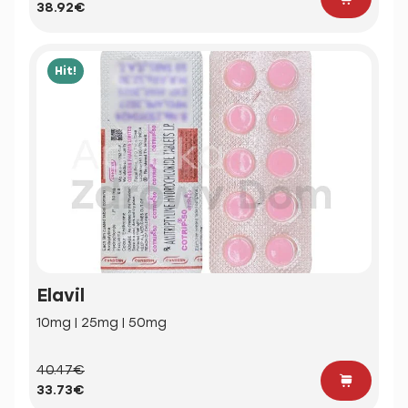
38.92€
Hit!
Elavil
10mg | 25mg | 50mg
40.47€
33.73€