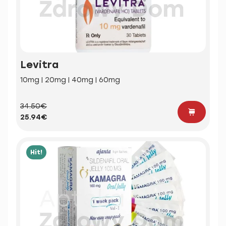
Levitra
10mg | 20mg | 40mg | 60mg
34.50€
25.94€
Hit!