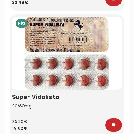
22.48€
Hit!
Super Vidalista
20/60mg
25.30€
19.02€