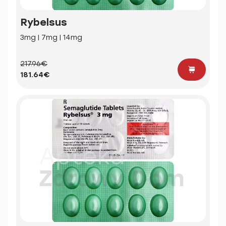
Rybelsus
3mg | 7mg | 14mg
217.96€
181.64€