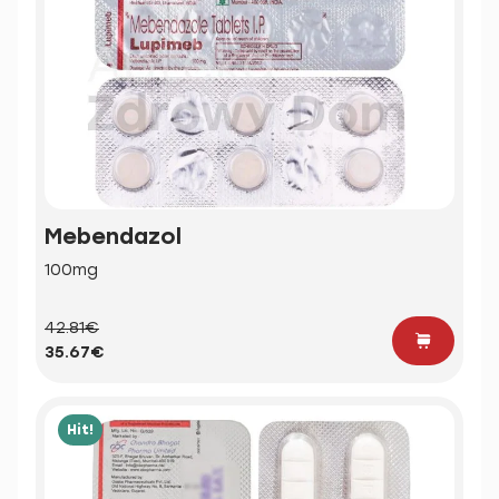
Mebendazol
100mg
42.81€
35.67€
Hit!