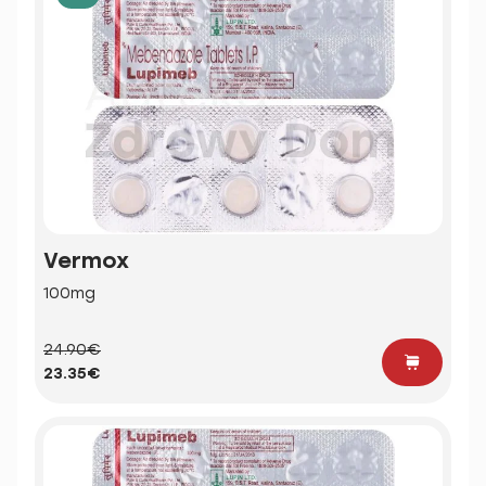
Vermox
100mg
24.90€
23.35€