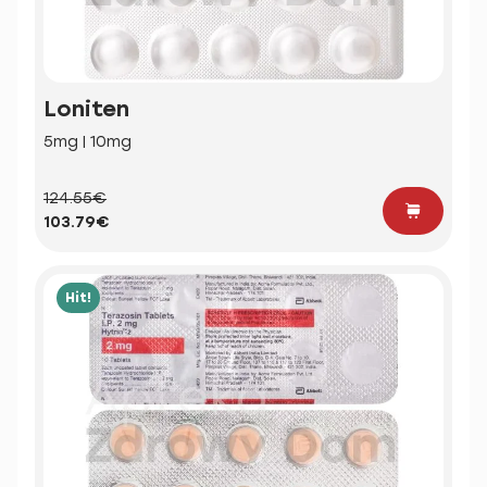
Loniten
5mg | 10mg
124.55€
103.79€
Hit!