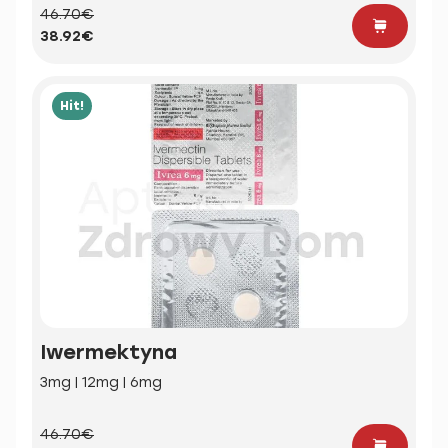
46.70€
38.92€
Hit!
Iwermektyna
3mg | 12mg | 6mg
46.70€