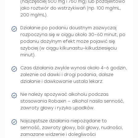
(najczęściej 500 mg i 750 mg) lub pozajelitowo
jako roztwór do wstrzykiwań (np. 100 mg/mL,
200 mg/mL).
Działanie po podaniu doustnym zazwyczaj
rozpoczyna się w ciągu około 30–60 minut; po
podaniu dożylnym efekt może pojawić się
szybciej (w ciągu kilkunastu–kilkudziesięciu
minut).
Czas działania zwykle wynosi około 4–6 godzin,
zależnie od dawki i drogi podania; dalsze
działanie i dawkowanie ustala lekarz.
Nie należy spożywać alkoholu podczas
stosowania Robaxin — alkohol nasila senność,
zawroty głowy i ryzyko upadków.
Najczęstsze działania niepożądane to
senność, zawroty głowy, ból głowy, nudności,
zamazane widzenie i dolegliwości