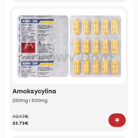
Amoksycylina
250mg | 500mg
40.47€
33.73€