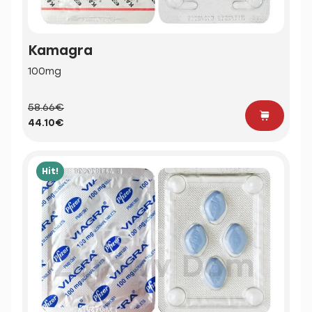
Kamagra
100mg
58.66€
44.10€
Hit!