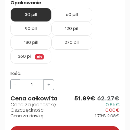
Opakowanie
30 pill
60 pill
90 pill
120 pill
180 pill
270 pill
360 pill
Hit
Ilość:
-
+
Cena całkowita
51.89€
62.27€
Cena za jednostkę
0.86€
Oszczędność
0.00€
Cena za dawkę
1.73€
2.08€