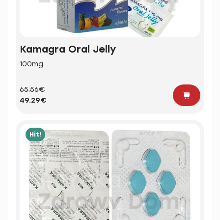
Kamagra Oral Jelly
100mg
65.56€
49.29€
Hit!