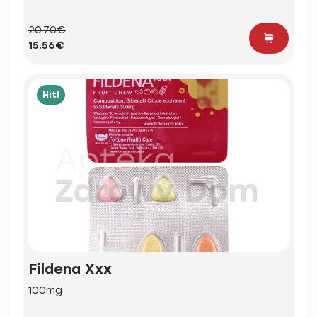
20.70€
15.56€
Hit!
Fildena Xxx
100mg