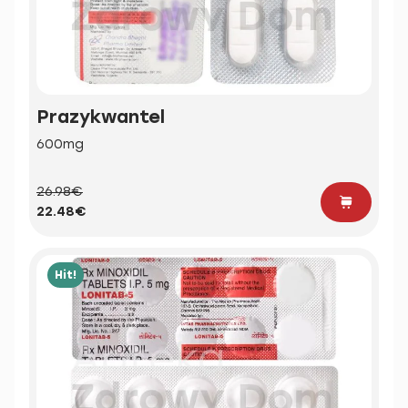
Prazykwantel
600mg
26.98€
22.48€
Hit!