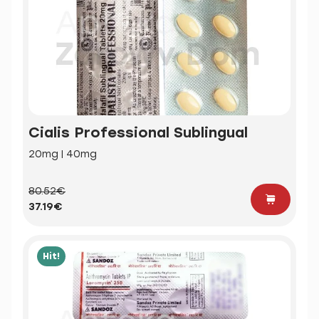
Cialis Professional Sublingual
20mg | 40mg
80.52€
37.19€
Hit!