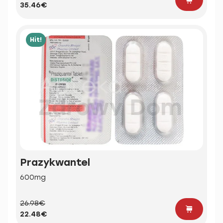
35.46€
Hit!
Prazykwantel
600mg
26.98€
22.48€