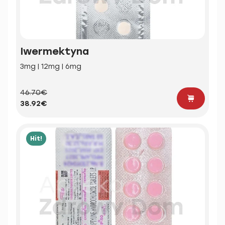
Iwermektyna
3mg | 12mg | 6mg
46.70€
38.92€
Hit!