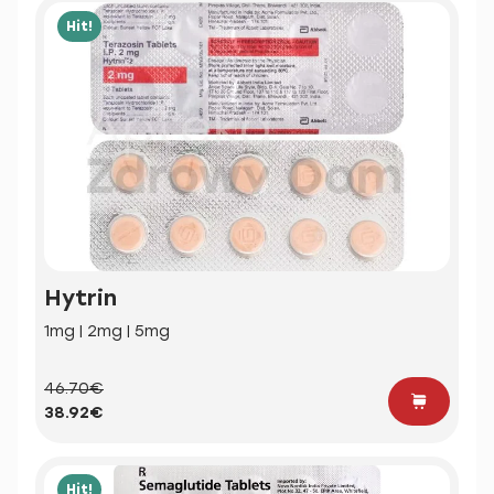
Hit!
Hytrin
1mg | 2mg | 5mg
46.70€
38.92€
Hit!