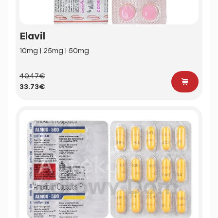
Elavil
10mg | 25mg | 50mg
40.47€
33.73€