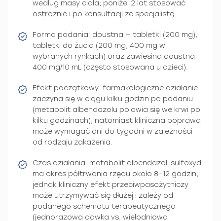
według masy ciała; poniżej 2 lat stosować
ostrożnie i po konsultacji ze specjalistą.
Forma podania: doustna — tabletki (200 mg),
tabletki do żucia (200 mg, 400 mg w
wybranych rynkach) oraz zawiesina doustna
400 mg/10 mL (często stosowana u dzieci).
Efekt początkowy: farmakologiczne działanie
zaczyna się w ciągu kilku godzin po podaniu
(metabolit albendazolu pojawia się we krwi po
kilku godzinach), natomiast kliniczna poprawa
może wymagać dni do tygodni w zależności
od rodzaju zakażenia.
Czas działania: metabolit albendazol-sulfoxyd
ma okres półtrwania rzędu około 8–12 godzin;
jednak kliniczny efekt przeciwpasożytniczy
może utrzymywać się dłużej i zależy od
podanego schematu terapeutycznego
(jednorazowa dawka vs. wielodniowa