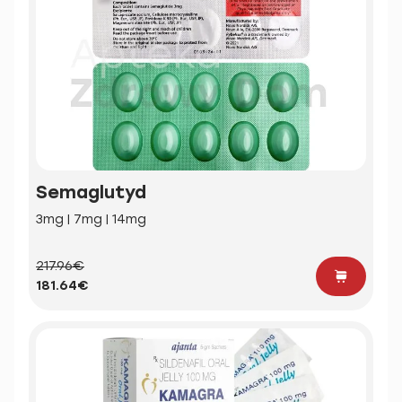
Semaglutyd
3mg | 7mg | 14mg
217.96€
181.64€