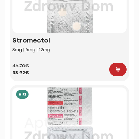
Stromectol
3mg | 6mg | 12mg
46.70€
38.92€
Hit!