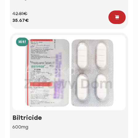
42.81€
35.67€
Hit!
Biltricide
600mg