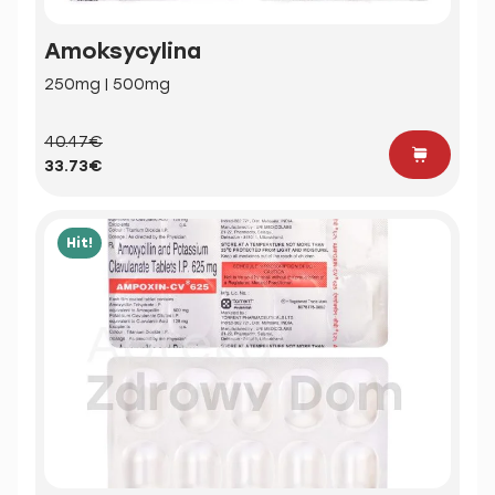
Amoksycylina
250mg | 500mg
40.47€
33.73€
Hit!