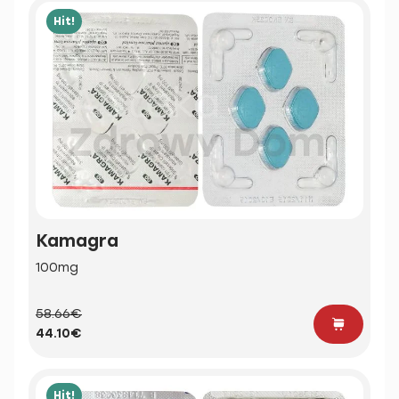
Hit!
Kamagra
100mg
58.66€
44.10€
Hit!