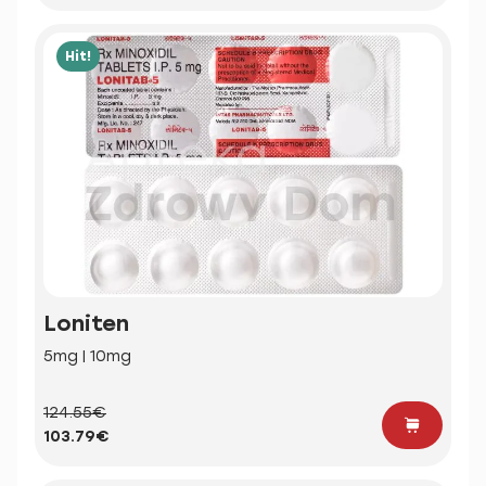
Hit!
Loniten
5mg | 10mg
124.55€
103.79€