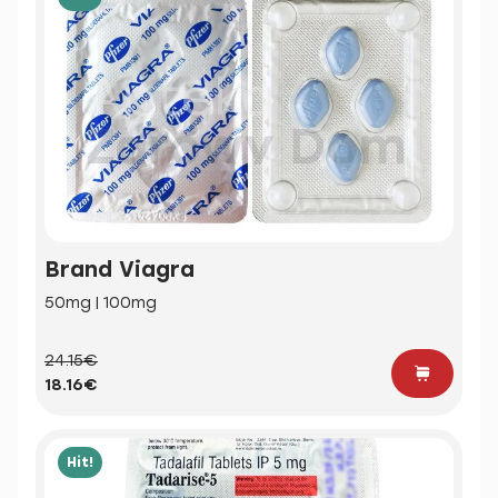
Brand Viagra
50mg | 100mg
24.15€
18.16€
Hit!