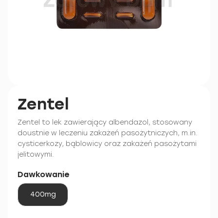
Zentel
Zentel to lek zawierający albendazol, stosowany
doustnie w leczeniu zakażeń pasożytniczych, m.in.
cysticerkozy, bąblowicy oraz zakażeń pasożytami
jelitowymi.
Dawkowanie
400mg