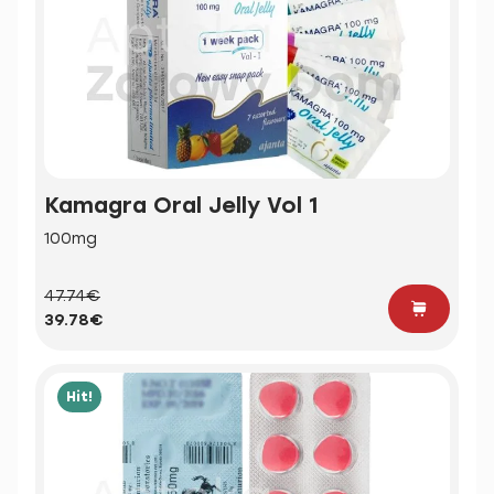
Kamagra Oral Jelly Vol 1
100mg
47.74€
39.78€
Hit!