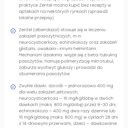
praktyce Zentel można kupić bez recepty w
aptekach na niektórych rynkach (sprawdź
lokalne przepisy).
Zentel (albendazol) stosuje się w leczeniu
zakażeń pasożytniczych, m.in.
neurocysticerkozy, echinokokozy oraz zakażeń
glistami, owsikami i innymi helmintami.
Mechanizm działania: wiąże się z beta-tubuliną
pasożytów, hamuje polimeryzację mikrotubul,
zaburza wychwyt glukozy i prowadzi do
obumierania pasożytów.
Zwykłe dawki: dorośli — jednorazowo 400 mg
dla wielu zakażeń jelitowych;
neurocysticerkoza — 15 mg/kg/dobę w dwóch
dawkach (maks. 800 mg/dobę) przez 8–30 dni;
echinokokoza — 400 mg dwa razy dziennie lub
15 mg/kg/dobę (maks. 800 mg) w cyklach 28 dni
z 14-dniowymi przerwami; dzieci — dawkowanie