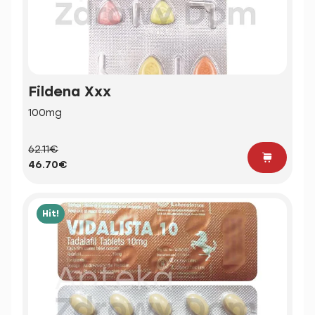
Fildena Xxx
100mg
62.11€
46.70€
Hit!