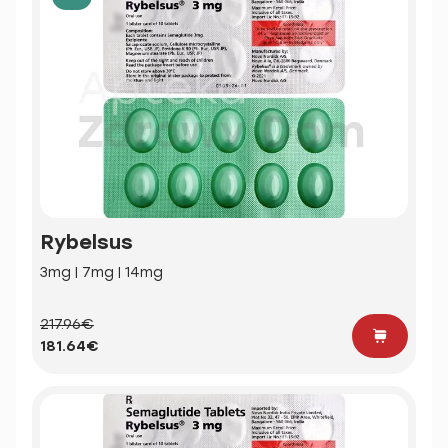
Rybelsus
3mg | 7mg | 14mg
217.96€
181.64€