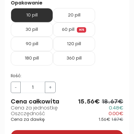
Opakowanie
10 pill
20 pill
30 pill
60 pill
Hit
90 pill
120 pill
180 pill
360 pill
Ilość:
-
+
Cena całkowita
15.56€
18.67€
Cena za jednostkę
0.48€
Oszczędność
0.00€
Cena za dawkę
1.56€
1.87€