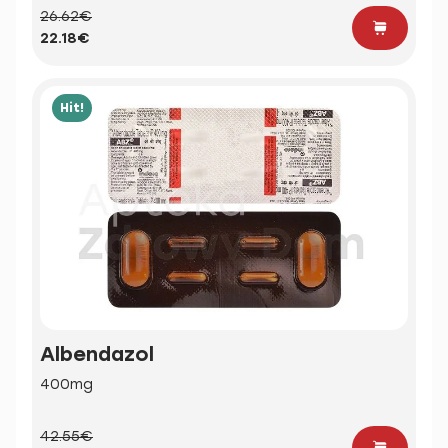
26.62€
22.18€
Hit!
Albendazol
400mg
42.55€