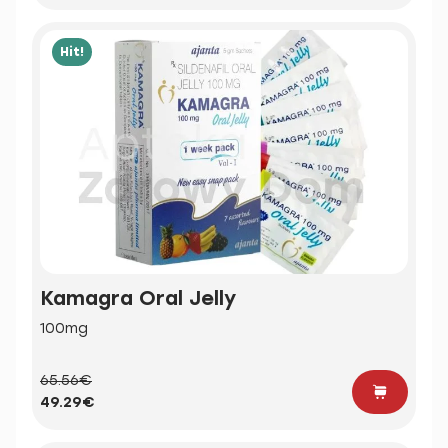
Hit!
Kamagra Oral Jelly
100mg
65.56€
49.29€