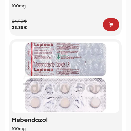
100mg
24.90€
23.35€
Mebendazol
100mg