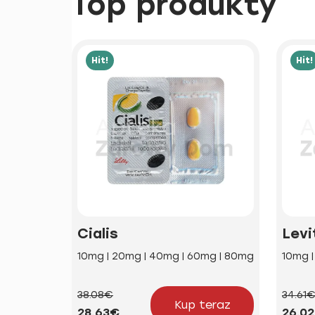
Top produkty
Hit!
Hit!
Cialis
Levi
10mg | 20mg | 40mg | 60mg | 80mg
10mg 
38.08€
34.61
Kup teraz
28.63€
26.0