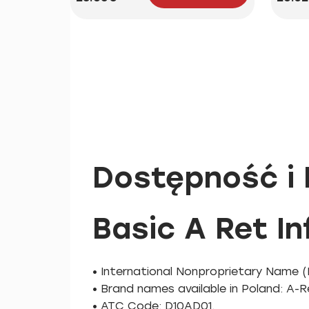
Dostępność i 
Basic A Ret I
• International Nonproprietary Name (I
• Brand names available in Poland: A-R
• ATC Code: D10AD01.