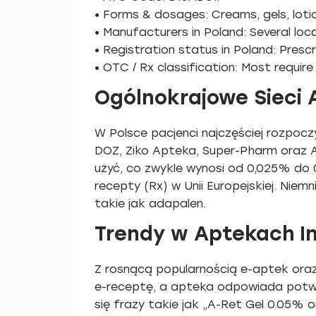
• Forms & dosages: Creams, gels, lotio
• Manufacturers in Poland: Several loca
• Registration status in Poland: Prescr
• OTC / Rx classification: Most require
Ogólnokrajowe Sieci 
W Polsce pacjenci najczęściej rozpocz
DOZ, Ziko Apteka, Super-Pharm oraz A
użyć, co zwykle wynosi od 0,025% do 
recepty (Rx) w Unii Europejskiej. Nie
takie jak adapalen.
Trendy w Aptekach I
Z rosnącą popularnością e-aptek oraz
e-receptę, a apteka odpowiada potwi
się frazy takie jak „A-Ret Gel 0.05% 