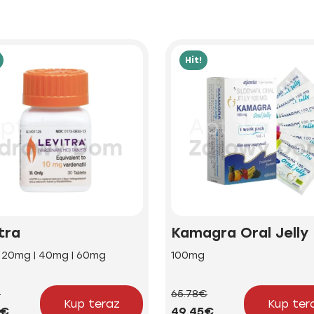
Hit!
tra
Kamagra Oral Jelly
| 20mg | 40mg | 60mg
100mg
€
65.78€
Kup teraz
Kup ter
2€
49.45€