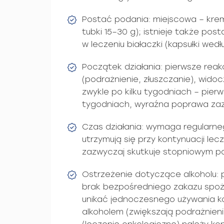
Postać podania: miejscowa – krem, 
tubki 15–30 g); istnieje także po
w leczeniu białaczki (kapsułki wed
Początek działania: pierwsze reakc
(podrażnienie, złuszczanie), wid
zwykle po kilku tygodniach – pie
tygodniach, wyraźna poprawa zaz
Czas działania: wymaga regularne
utrzymują się przy kontynuacji lecz
zazwyczaj skutkuje stopniowym 
Ostrzeżenie dotyczące alkoholu:
brak bezpośredniego zakazu spoży
unikać jednoczesnego używania k
alkoholem (zwiększają podrażnien