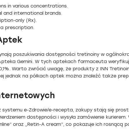
ns in various concentrations.
l and international brands.
iption-only (Rx).
 a prescription.
Aptek
ynają poszukiwania dostępności tretinoiny w ogólnokr
pteka Gemini. W tych aptekach farmaceuta weryfikuje 
0,1%. Warto zwrócić uwagę, że produkty z INN Tretino
mniej jednak na półkach aptek można znaleźć także pre
nternetowych
 systemu e-Zdrowie/e-recepta, zakupy stają się prost
erdzeniem dostępności i wysyła zamówienie kurierem.
online” oraz „Retin-A cream”, co pokazuje ich rosnącą 