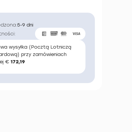
edzona:
5-9 dni
tności:
wa wysyłka (Pocztą Lotniczą
ardową) przy zamówieniach
ej €
172,19