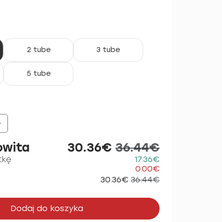
2 tube
3 tube
5 tube
+
owita
30.36€
36.44€
tkę
17.36€
0.00€
30.36€
36.44€
Dodaj do koszyka