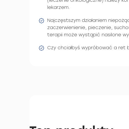
(leczenie onkologiczne) należy ko
lekarzem.
Najczęstszym działaniem niepożąd
zaczerwienienie, pieczenie, sucho
terapii może wystąpić nasilone wy
Czy chciałbyś wypróbować a ret 