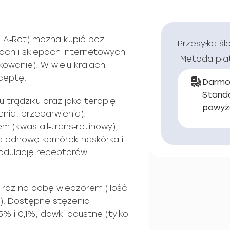
, A‑Ret) można kupić bez
Przesyłka śl
ach i sklepach internetowych
Metoda pła
owanie). W wielu krajach
ceptę.
Darmo
Stand
u trądziku oraz jako terapię
powyż
nia, przebarwienia).
em (kwas all‑trans‑retinowy),
za odnowę komórek naskórka i
modulację receptorów
 raz na dobę wieczorem (ilość
y). Dostępne stężenia
% i 0,1%; dawki doustne (tylko