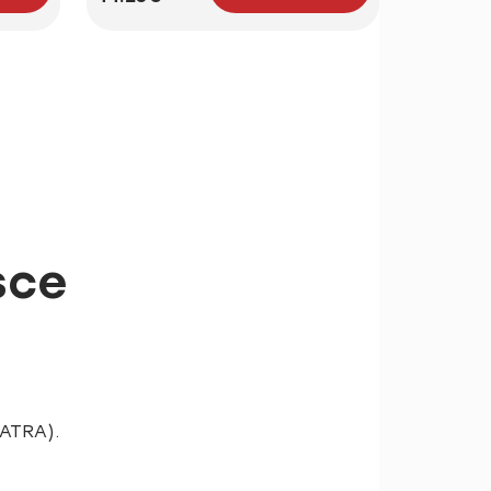
sce
 ATRA).