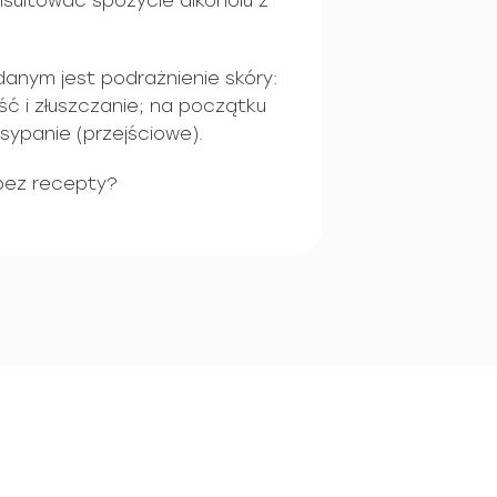
nsultować spożycie alkoholu z
anym jest podrażnienie skóry:
ść i złuszczanie; na początku
sypanie (przejściowe).
bez recepty?