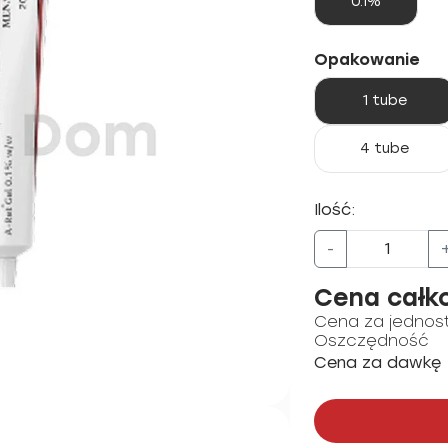
0.1%
Opakowanie
1 tube
4 tube
Ilość:
-
Cena całk
Cena za jednos
Oszczędność
Cena za dawkę