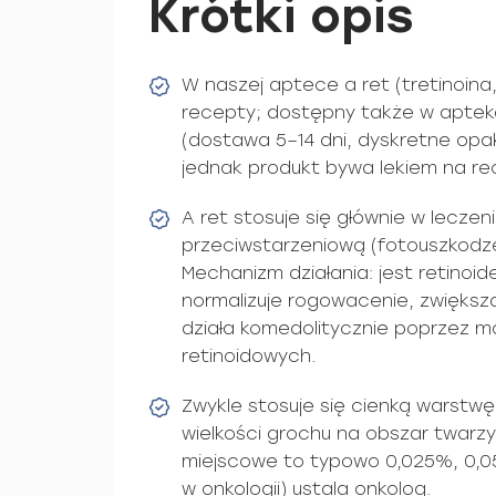
Krótki opis
W naszej aptece a ret (tretinoina
recepty; dostępny także w aptek
(dostawa 5–14 dni, dyskretne opak
jednak produkt bywa lekiem na re
A ret stosuje się głównie w leczeni
przeciwstarzeniową (fotouszkodze
Mechanizm działania: jest retinoid
normalizuje rogowacenie, zwięks
działa komedolitycznie poprzez 
retinoidowych.
Zwykle stosuje się cienką warstwę
wielkości grochu na obszar twarz
miejscowe to typowo 0,025%, 0,05
w onkologii) ustala onkolog.