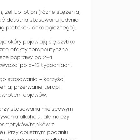
żel lub lotion (różne stężenia,
stać doustna stosowana jedynie
ług protokołu onkologicznego).
je skóry pojawiają się szybko
oczne efekty terapeutyczne
rwsze poprawy po 2–4
wyczaj po 6–12 tygodniach.
go stosowania – korzyści
enia; przerwanie terapii
powrotem objawów.
 przy stosowaniu miejscowym
wania alkoholu, ale należy
osmetyków/toników z
ie). Przy doustnym podaniu