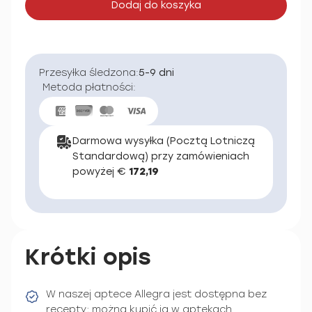
Dodaj do koszyka
Przesyłka śledzona:
5-9 dni
Metoda płatności:
Darmowa wysyłka (Pocztą Lotniczą
Standardową) przy zamówieniach
powyżej €
172,19
Krótki opis
W naszej aptece Allegra jest dostępna bez
recepty; można kupić ją w aptekach