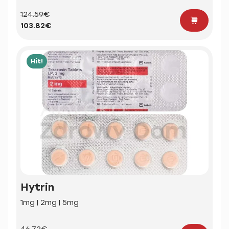
124.59€
103.82€
Hit!
Hytrin
1mg | 2mg | 5mg