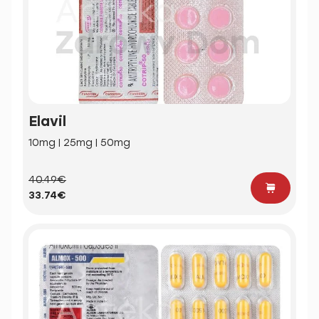
Elavil
10mg | 25mg | 50mg
40.49€
33.74€