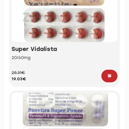
Super Vidalista
20/60mg
25.31€
19.03€