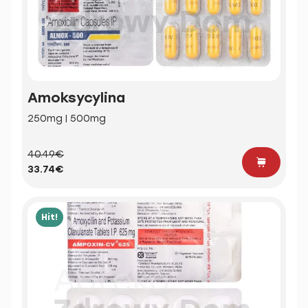
Amoksycylina
250mg | 500mg
40.49€
33.74€
Hit!