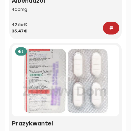
Albendazol
400mg
42.56€
35.47€
Hit!
Prazykwantel