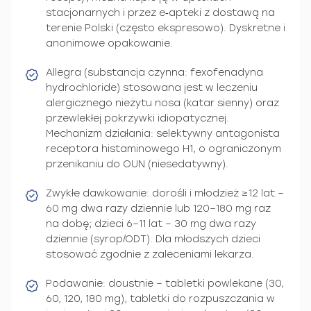
stacjonarnych i przez e‑apteki z dostawą na
terenie Polski (często ekspresowo). Dyskretne i
anonimowe opakowanie.
Allegra (substancja czynna: fexofenadyna
hydrochloride) stosowana jest w leczeniu
alergicznego nieżytu nosa (katar sienny) oraz
przewlekłej pokrzywki idiopatycznej.
Mechanizm działania: selektywny antagonista
receptora histaminowego H1, o ograniczonym
przenikaniu do OUN (niesedatywny).
Zwykłe dawkowanie: dorośli i młodzież ≥12 lat –
60 mg dwa razy dziennie lub 120–180 mg raz
na dobę; dzieci 6–11 lat – 30 mg dwa razy
dziennie (syrop/ODT). Dla młodszych dzieci
stosować zgodnie z zaleceniami lekarza.
Podawanie: doustnie – tabletki powlekane (30,
60, 120, 180 mg), tabletki do rozpuszczania w