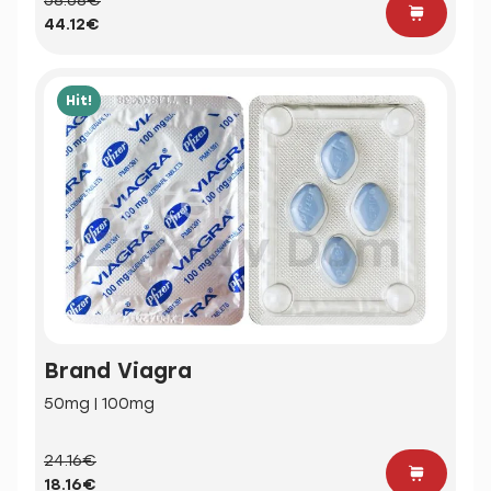
58.68€
44.12€
Hit!
Brand Viagra
50mg | 100mg
24.16€
18.16€