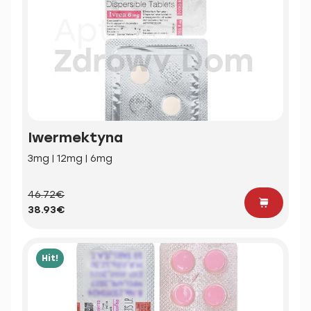
Iwermektyna
3mg | 12mg | 6mg
46.72€
38.93€
Hit!