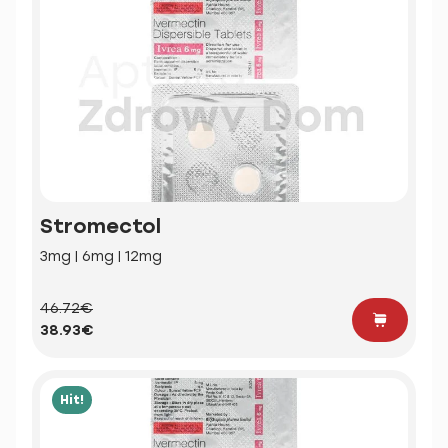
Stromectol
3mg | 6mg | 12mg
46.72€
38.93€
Hit!