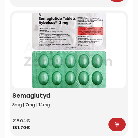
Semaglutyd
3mg | 7mg | 14mg
218.04€
181.70€