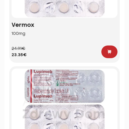
Vermox
100mg
24.91€
23.35€