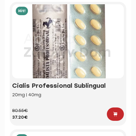
Hit!
Cialis Professional Sublingual
20mg | 40mg
80.55€
37.20€