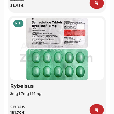
46.72€
38.93€
Hit!
Rybelsus
3mg | 7mg | 14mg
218.04€
181.70€