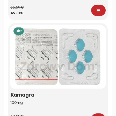
65.59€
49.31€
Hit!
Kamagra
100mg