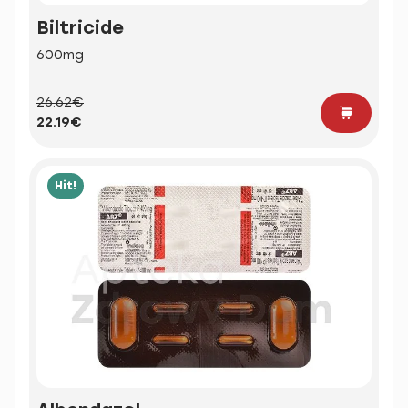
Biltricide
600mg
26.62€
22.19€
Hit!