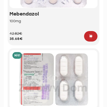
Mebendazol
100mg
42.82€
35.68€
Hit!