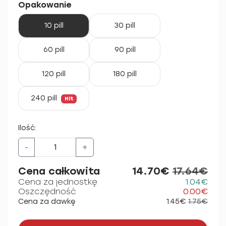
Opakowanie
10 pill
30 pill
60 pill
90 pill
120 pill
180 pill
240 pill
Hit
Ilość:
-
+
Cena całkowita
14.70€
17.64€
Cena za jednostkę
1.04€
Oszczędność
0.00€
Cena za dawkę
1.45€
1.75€