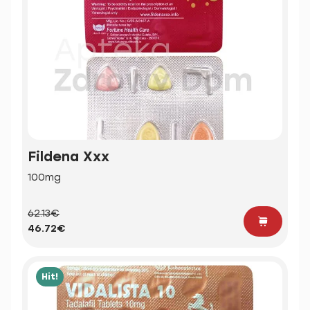
Fildena Xxx
100mg
62.13€
46.72€
Hit!