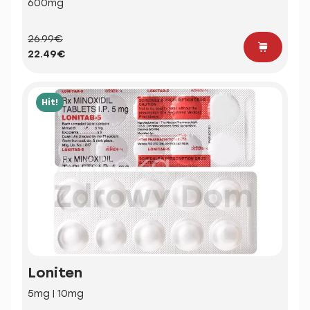
600mg
26.99€
22.49€
Hit!
Loniten
5mg | 10mg