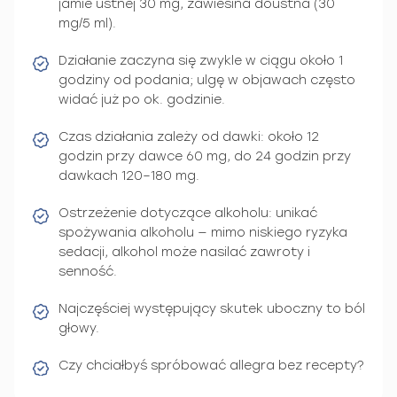
jamie ustnej 30 mg, zawiesina doustna (30
mg/5 ml).
Działanie zaczyna się zwykle w ciągu około 1
godziny od podania; ulgę w objawach często
widać już po ok. godzinie.
Czas działania zależy od dawki: około 12
godzin przy dawce 60 mg, do 24 godzin przy
dawkach 120–180 mg.
Ostrzeżenie dotyczące alkoholu: unikać
spożywania alkoholu — mimo niskiego ryzyka
sedacji, alkohol może nasilać zawroty i
senność.
Najczęściej występujący skutek uboczny to ból
głowy.
Czy chciałbyś spróbować allegra bez recepty?