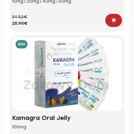
10mg | 20mg | 40mg | 60mg
34.52€
25.95€
Hit!
Kamagra Oral Jelly
100mg