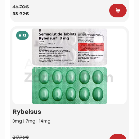
46.70€
38.92€
Hit!
Rybelsus
3mg | 7mg | 14mg
217.96€