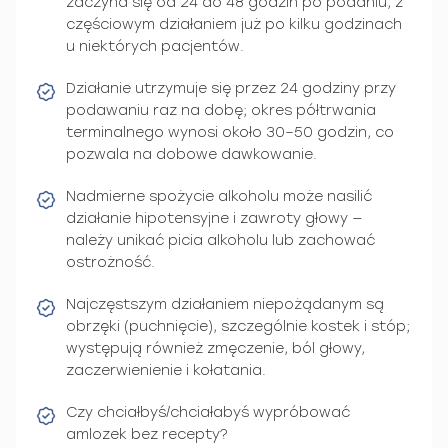
zaczyna się od 24 do 48 godzin po podaniu, z
częściowym działaniem już po kilku godzinach
u niektórych pacjentów.
Działanie utrzymuje się przez 24 godziny przy
podawaniu raz na dobę; okres półtrwania
terminalnego wynosi około 30–50 godzin, co
pozwala na dobowe dawkowanie.
Nadmierne spożycie alkoholu może nasilić
działanie hipotensyjne i zawroty głowy —
należy unikać picia alkoholu lub zachować
ostrożność.
Najczęstszym działaniem niepożądanym są
obrzęki (puchnięcie), szczególnie kostek i stóp;
występują również zmęczenie, ból głowy,
zaczerwienienie i kołatania.
Czy chciałbyś/chciałabyś wypróbować
amlozek bez recepty?