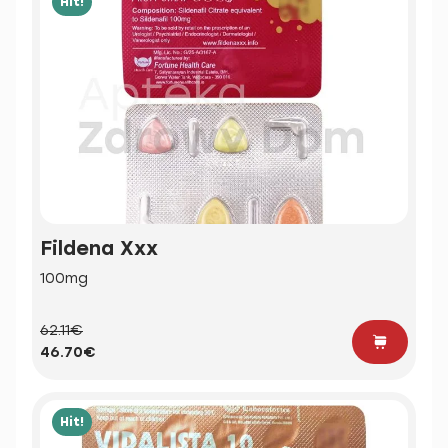
Hit!
Fildena Xxx
100mg
62.11€
46.70€
Hit!