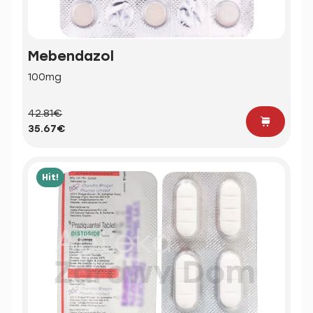
Mebendazol
100mg
42.81€
35.67€
Hit!