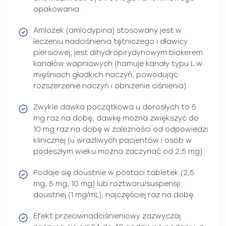
opakowania.
Amlozek (amlodypina) stosowany jest w
leczeniu nadciśnienia tętniczego i dławicy
piersiowej; jest dihydropirydynowym blokerem
kanałów wapniowych (hamuje kanały typu L w
mięśniach gładkich naczyń, powodując
rozszerzenie naczyń i obniżenie ciśnienia).
Zwykle dawka początkowa u dorosłych to 5
mg raz na dobę; dawkę można zwiększyć do
10 mg raz na dobę w zależności od odpowiedzi
klinicznej (u wrażliwych pacjentów i osób w
podeszłym wieku można zaczynać od 2,5 mg).
Podaje się doustnie w postaci tabletek (2,5
mg, 5 mg, 10 mg) lub roztworu/suspensji
doustnej (1 mg/mL); najczęściej raz na dobę.
Efekt przeciwnadciśnieniowy zazwyczaj