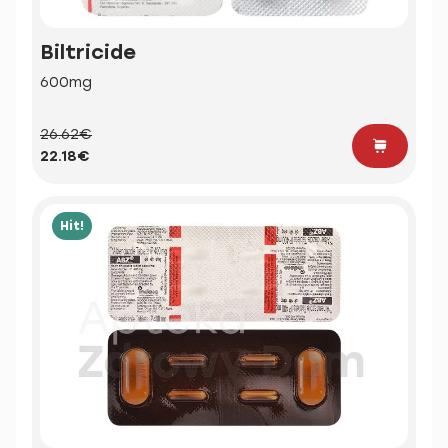
Biltricide
600mg
26.62€
22.18€
Hit!