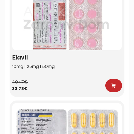
Elavil
10mg | 25mg | 50mg
40.47€
33.73€