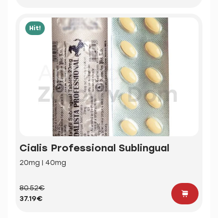
Hit!
Cialis Professional Sublingual
20mg | 40mg
80.52€
37.19€