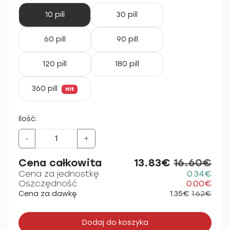
10 pill
30 pill
60 pill
90 pill
120 pill
180 pill
360 pill
Hit
Ilość:
-
+
Cena całkowita
13.83€
16.60€
Cena za jednostkę
0.34€
Oszczędność
0.00€
Cena za dawkę
1.35€
1.62€
Dodaj do koszyka