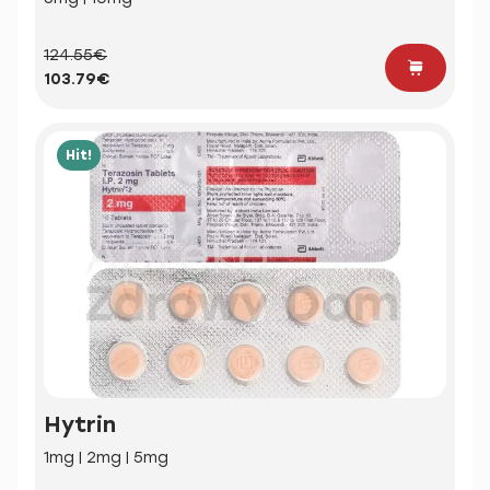
124.55€
103.79€
Hit!
Hytrin
1mg | 2mg | 5mg