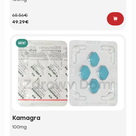
65.56€
49.29€
Hit!
Kamagra
100mg