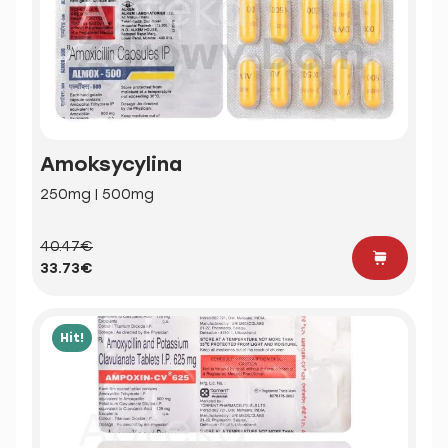
Amoksycylina
250mg | 500mg
40.47€
33.73€
Hit!