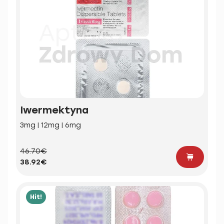
Iwermektyna
3mg | 12mg | 6mg
46.70€
38.92€
Hit!