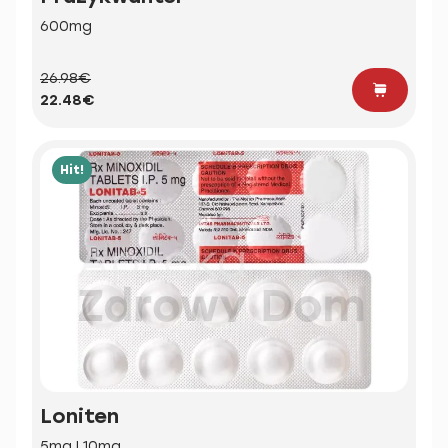
600mg
26.98€
22.48€
Hit!
Loniten
5mg | 10mg