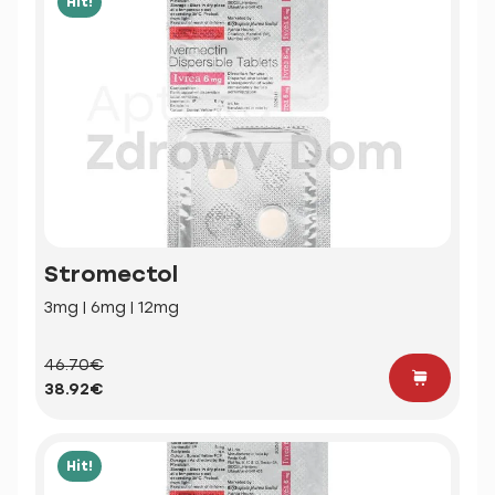
Hit!
Stromectol
3mg | 6mg | 12mg
46.70€
38.92€
Hit!