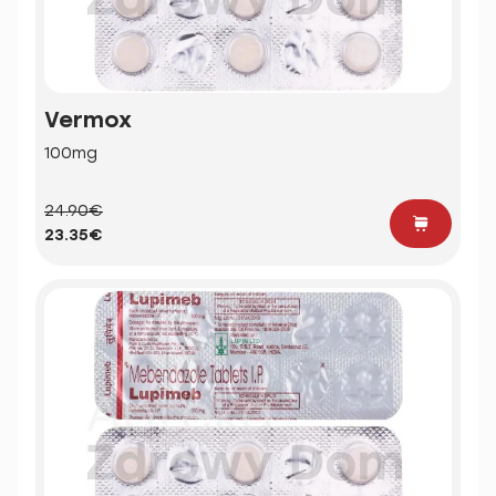
Vermox
100mg
24.90€
23.35€