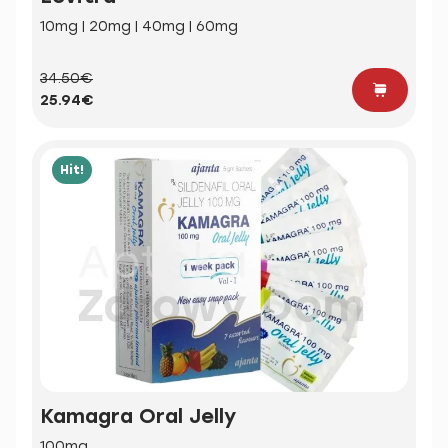
10mg | 20mg | 40mg | 60mg
34.50€
25.94€
Hit!
Kamagra Oral Jelly
100mg