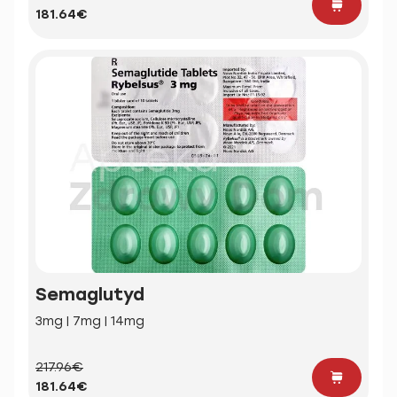
181.64€
Semaglutyd
3mg | 7mg | 14mg
217.96€
181.64€