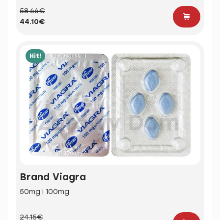
58.66€
44.10€
Hit!
Brand Viagra
50mg | 100mg
24.15€