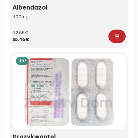
Albendazol
400mg
42.55€
35.46€
Hit!
Prazykwantel