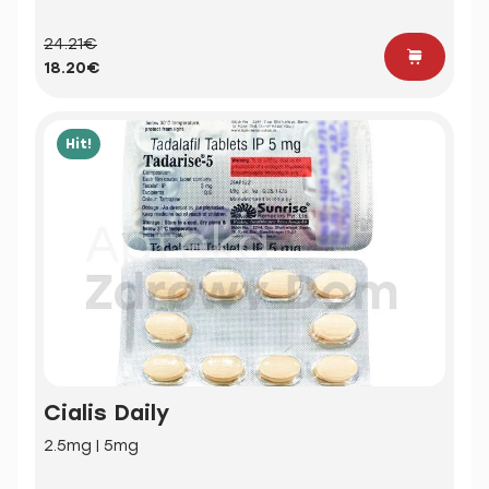
24.21€
18.20€
Hit!
Cialis Daily
2.5mg | 5mg