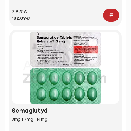
218.51€
182.09€
Semaglutyd
3mg | 7mg | 14mg