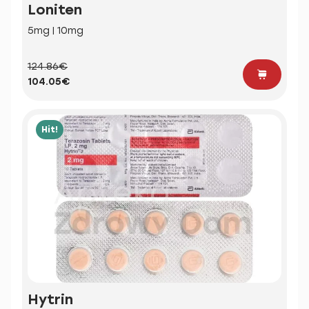
Loniten
5mg | 10mg
124.86€
104.05€
Hit!
Hytrin