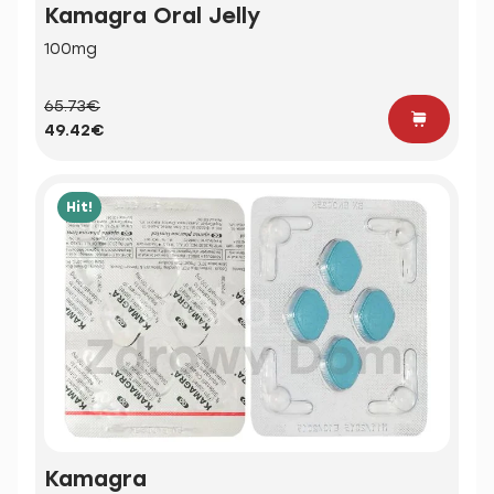
Kamagra Oral Jelly
100mg
65.73€
49.42€
Hit!
Kamagra