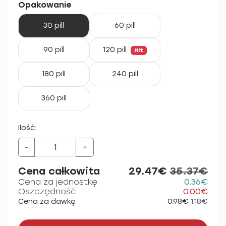
Opakowanie
30 pill
60 pill
90 pill
120 pill
Hit
180 pill
240 pill
360 pill
Ilość:
-
+
Cena całkowita
29.47€
35.37€
Cena za jednostkę
0.36€
Oszczędność
0.00€
Cena za dawkę
0.98€
1.18€