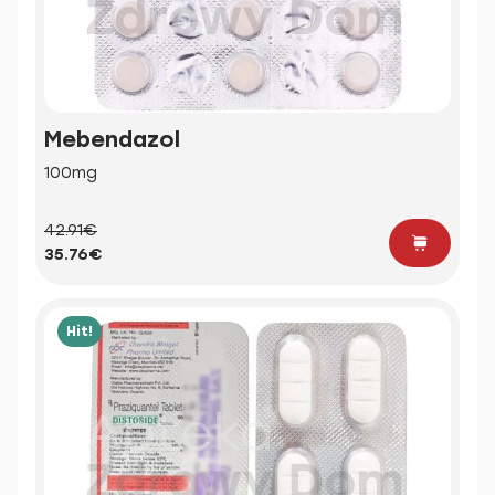
Mebendazol
100mg
42.91€
35.76€
Hit!