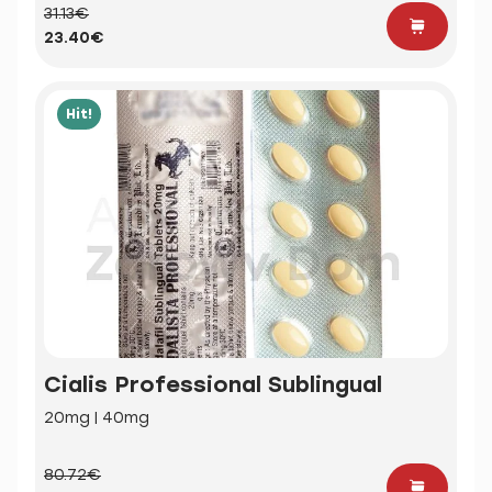
31.13€
23.40€
Hit!
Cialis Professional Sublingual
20mg | 40mg
80.72€