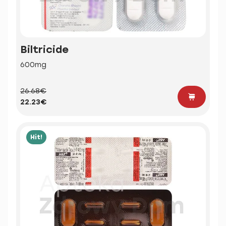
Biltricide
600mg
26.68€
22.23€
Hit!