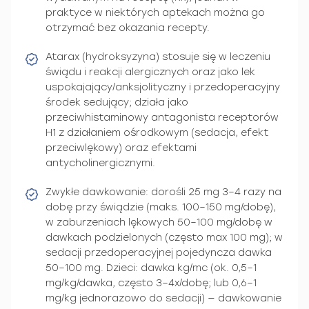
praktyce w niektórych aptekach można go
otrzymać bez okazania recepty.
Atarax (hydroksyzyna) stosuje się w leczeniu
świądu i reakcji alergicznych oraz jako lek
uspokajający/anksjolityczny i przedoperacyjny
środek sedujący; działa jako
przeciwhistaminowy antagonista receptorów
H1 z działaniem ośrodkowym (sedacja, efekt
przeciwlękowy) oraz efektami
antycholinergicznymi.
Zwykłe dawkowanie: dorośli 25 mg 3–4 razy na
dobę przy świądzie (maks. 100–150 mg/dobę),
w zaburzeniach lękowych 50–100 mg/dobę w
dawkach podzielonych (często max 100 mg); w
sedacji przedoperacyjnej pojedyncza dawka
50–100 mg. Dzieci: dawka kg/mc (ok. 0,5–1
mg/kg/dawka, często 3–4x/dobę; lub 0,6–1
mg/kg jednorazowo do sedacji) — dawkowanie