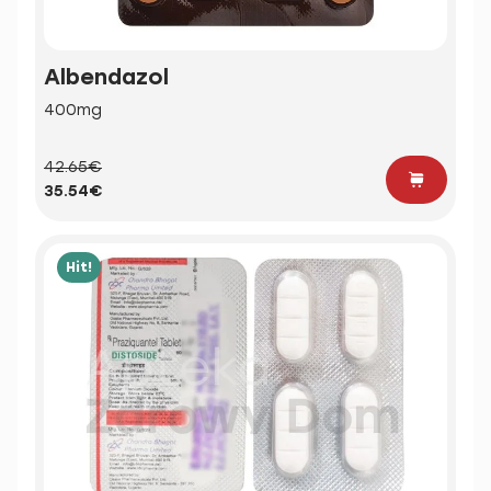
Albendazol
400mg
42.65€
35.54€
Hit!