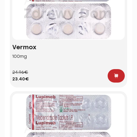
Vermox
100mg
24.96€
23.40€