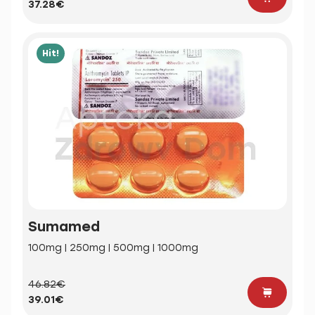
37.28€
Hit!
Sumamed
100mg | 250mg | 500mg | 1000mg
46.82€
39.01€