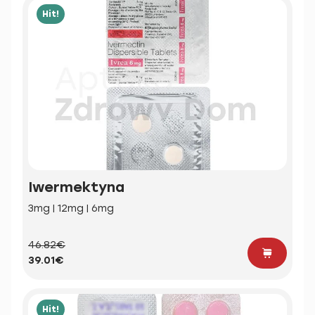
Hit!
Iwermektyna
3mg | 12mg | 6mg
46.82€
39.01€
Hit!