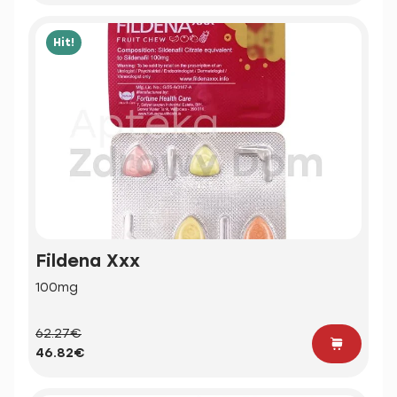
Hit!
Fildena Xxx
100mg
62.27€
46.82€