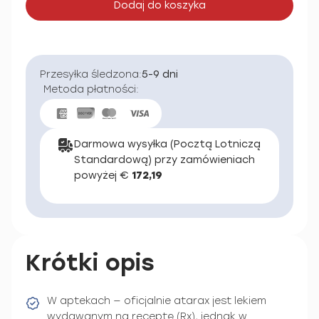
Dodaj do koszyka
Przesyłka śledzona:
5-9 dni
Metoda płatności:
Darmowa wysyłka (Pocztą Lotniczą
Standardową) przy zamówieniach
powyżej €
172,19
Krótki opis
W aptekach — oficjalnie atarax jest lekiem
wydawanym na receptę (Rx), jednak w