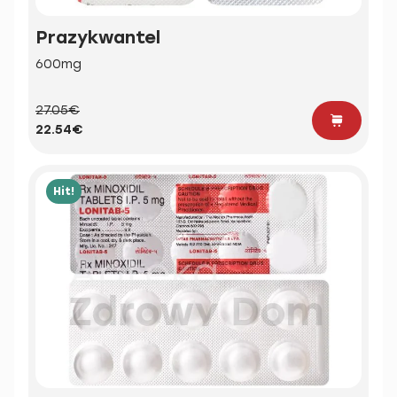
Prazykwantel
600mg
27.05€
22.54€
Hit!