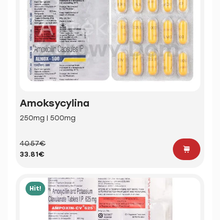
Amoksycylina
250mg | 500mg
40.57€
33.81€
Hit!