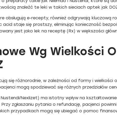
 o preparaty takie jak Nilemdo i Nustendi, które są d
wością znaleźć te leki w takich sieciach aptek jak DO
óre obsługują e-recepty, również odgrywają kluczową r
acid staje się prostszy, eliminując konieczność bezp
owany jest jako lek na receptę (Rx) w większości głów
nowe Wg Wielkości O
Z
ują się różnorodnie, w zależności od formy i wielkoś
pacjenci mogą spodziewać się różnych przedziałów ce
ustendi/Nexlizet) ma istotny wpływ na kształtowanie 
. Przy zgłaszaniu pytania o refundację, pacjenci powinn
akich przypadkach mogą się ubiegać o pomoc finanso