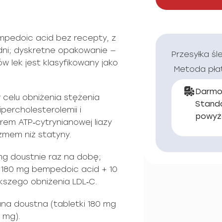
pedoic acid bez recepty, z
 dni; dyskretne opakowanie —
Przesyłka śl
ów lek jest klasyfikowany jako
Metoda pła
Darmo
celu obniżenia stężenia
Stand
ipercholesterolemii i
powyż
torem ATP‑cytrynianowej liazy
zmem niż statyny.
mg doustnie raz na dobę;
 180 mg bempedoic acid + 10
kszego obniżenia LDL‑C.
na doustna (tabletki 180 mg
0 mg).