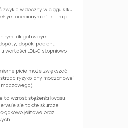
 zwykle widoczny w ciągu kilku
 pełnym ocenianym efektem po
iennym, długotrwałym
 dopóty, dopóki pacjent
niu wartości LDL‑C stopniowo
mierne picie może zwiększać
ostrzać ryzyko dny moczanowej
u moczowego).
e to wzrost stężenia kwasu
erwuje się także skurcze
żołądkowo‑jelitowe oraz
ych.