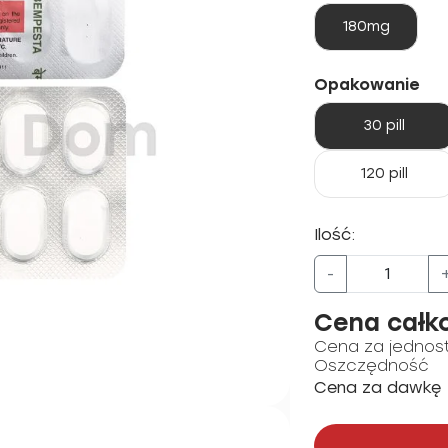
180mg
Opakowanie
30 pill
120 pill
Ilość:
-
Cena całk
Cena za jednos
Oszczędność
Cena za dawkę