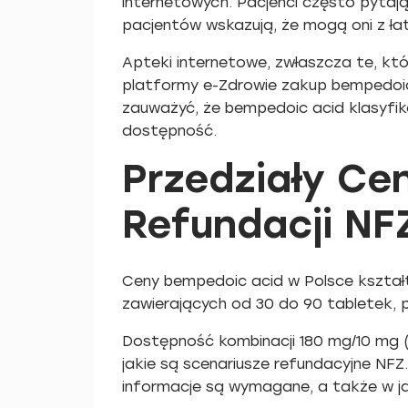
internetowych. Pacjenci często pytają
pacjentów wskazują, że mogą oni z łat
Apteki internetowe, zwłaszcza te, kt
platformy e-Zdrowie zakup bempedoic 
zauważyć, że bempedoic acid klasyfik
dostępność.
Przedziały Ce
Refundacji NF
Ceny bempedoic acid w Polsce kształt
zawierających od 30 do 90 tabletek, 
Dostępność kombinacji 180 mg/10 mg (N
jakie są scenariusze refundacyjne NFZ
informacje są wymagane, a także w j