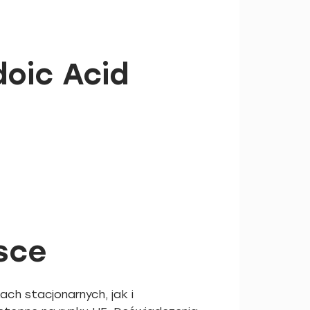
oic Acid
sce
ch stacjonarnych, jak i