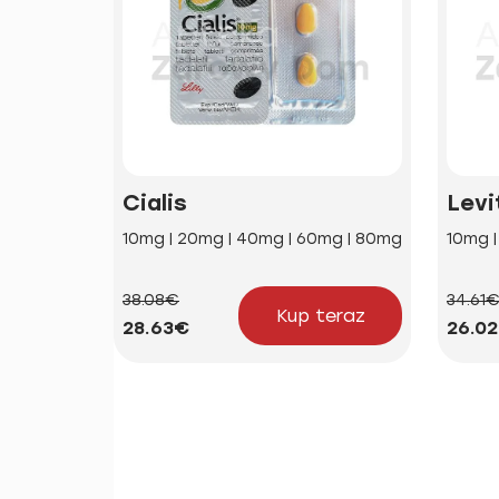
Cialis
Levi
10mg | 20mg | 40mg | 60mg | 80mg
10mg 
38.08€
34.61
Kup teraz
28.63€
26.0