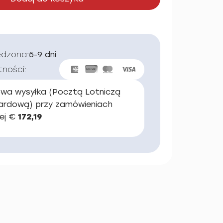
edzona:
5-9 dni
tności:
wa wysyłka (Pocztą Lotniczą
ardową) przy zamówieniach
ej €
172,19