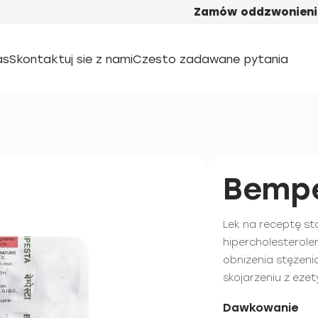
Zamów oddzwonieni
as
Skontaktuj sie z nami
Czesto zadawane pytania
Bempe
Lek na receptę st
hipercholesterolem
obniżenia stężeni
skojarzeniu z eze
Dawkowanie