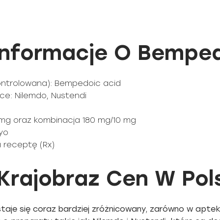
nformacje O Bemped
ontrolowana): Bempedoic acid
e: Nilemdo, Nustendi
0 mg oraz kombinacja 180 mg/10 mg
yo
a receptę (Rx)
Krajobraz Cen W Pol
aje się coraz bardziej zróżnicowany, zarówno w apteka