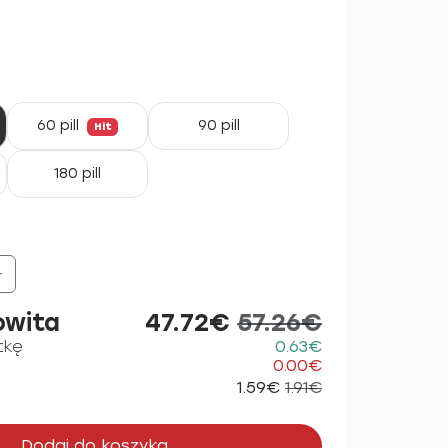
60 pill
90 pill
Hit
180 pill
+
owita
47.72€
57.26€
tkę
0.63€
0.00€
1.59€
1.91€
Dodaj do koszyka