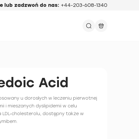
e lub zadzwoń do nas:
+44-203-608-1340
doic Acid
osowany u dorosłych w leczeniu pierwotnej
ii i mieszanych dyslipidemii w celu
a LDL‑cholesterolu, dostępny także w
tymibem.