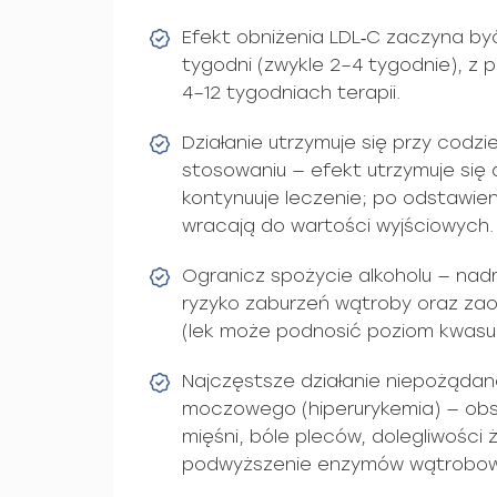
Efekt obniżenia LDL‑C zaczyna być
tygodni (zwykle 2–4 tygodnie), z
4–12 tygodniach terapii.
Działanie utrzymuje się przy codz
stosowaniu — efekt utrzymuje się
kontynuuje leczenie; po odstawie
wracają do wartości wyjściowych.
Ogranicz spożycie alkoholu — nad
ryzyko zaburzeń wątroby oraz za
(lek może podnosić poziom kwas
Najczęstsze działanie niepożądan
moczowego (hiperurykemia) — obs
mięśni, bóle pleców, dolegliwości 
podwyższenie enzymów wątrobow