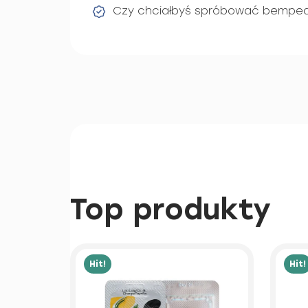
Czy chciałbyś spróbować bemped
Top produkty
Hit!
Hit!