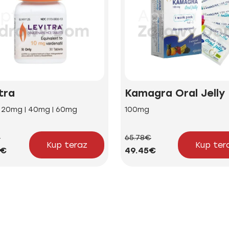
tra
Kamagra Oral Jelly
| 20mg | 40mg | 60mg
100mg
€
65.78€
Kup teraz
Kup ter
2€
49.45€