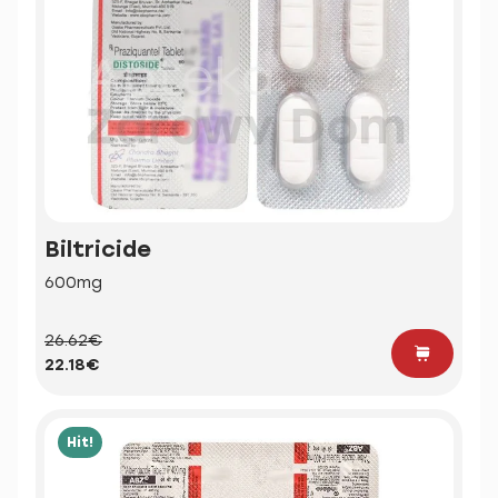
Biltricide
600mg
26.62€
22.18€
Hit!