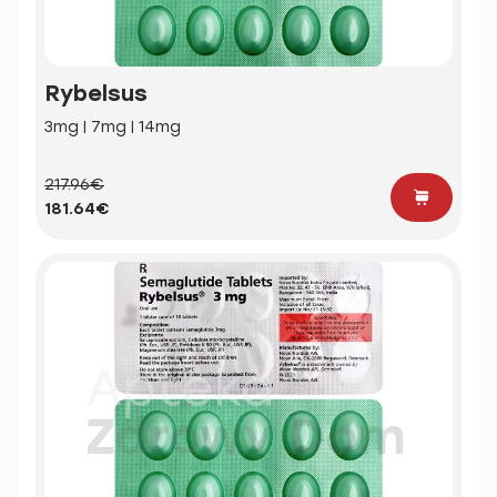
Rybelsus
3mg | 7mg | 14mg
217.96€
181.64€