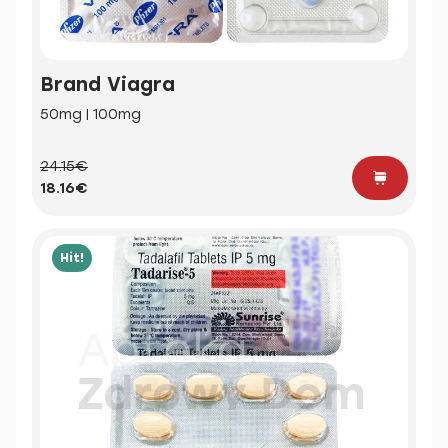
Brand Viagra
50mg | 100mg
24.15€
18.16€
Hit!