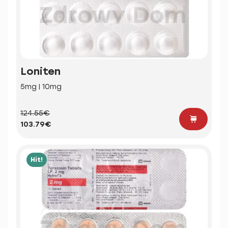
Loniten
5mg | 10mg
124.55€
103.79€
Hit!