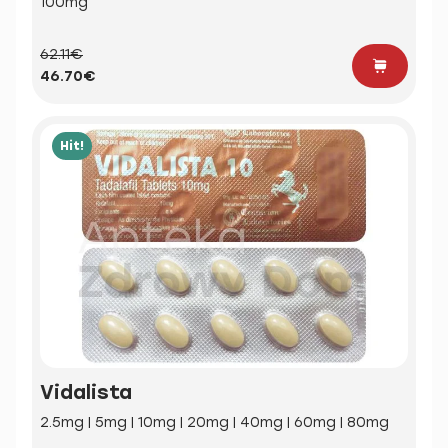
100mg
62.11€
46.70€
Hit!
Vidalista
2.5mg | 5mg | 10mg | 20mg | 40mg | 60mg | 80mg