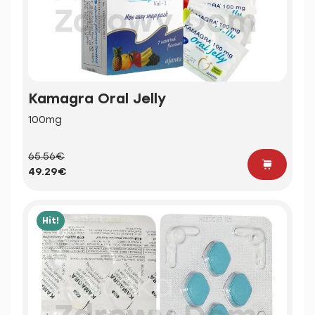
Kamagra Oral Jelly
100mg
65.56€
49.29€
Hit!