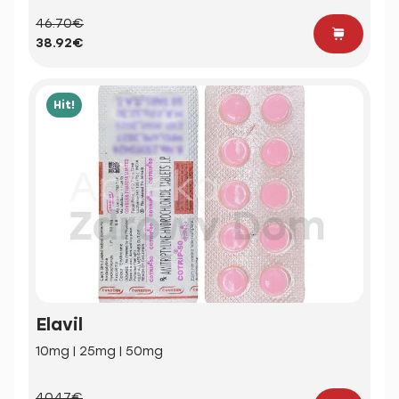
46.70€
38.92€
Hit!
Elavil
10mg | 25mg | 50mg
40.47€