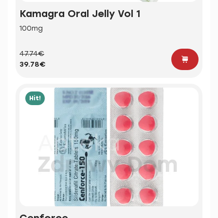
Kamagra Oral Jelly Vol 1
100mg
47.74€
39.78€
Hit!
Cenforce