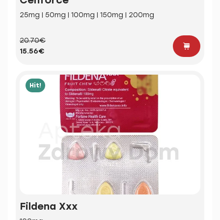
25mg | 50mg | 100mg | 150mg | 200mg
20.70€
15.56€
Hit!
Fildena Xxx