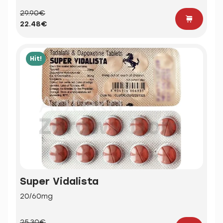
29.90€
22.48€
Hit!
Super Vidalista
20/60mg
25.30€