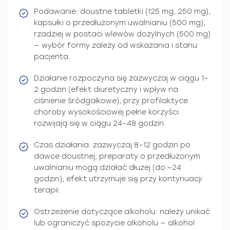
Podawanie: doustne tabletki (125 mg, 250 mg),
kapsułki o przedłużonym uwalnianiu (500 mg),
rzadziej w postaci wlewów dożylnych (500 mg)
— wybór formy zależy od wskazania i stanu
pacjenta.
Działanie rozpoczyna się zazwyczaj w ciągu 1–
2 godzin (efekt diuretyczny i wpływ na
ciśnienie śródgałkowe); przy profilaktyce
choroby wysokościowej pełne korzyści
rozwijają się w ciągu 24–48 godzin.
Czas działania: zazwyczaj 8–12 godzin po
dawce doustnej; preparaty o przedłużonym
uwalnianiu mogą działać dłużej (do ~24
godzin); efekt utrzymuje się przy kontynuacji
terapii.
Ostrzeżenie dotyczące alkoholu: należy unikać
lub ograniczyć spożycie alkoholu — alkohol