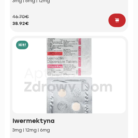
3mg | 6mg | 12mg
46.70€
38.92€
Hit!
Iwermektyna
3mg | 12mg | 6mg