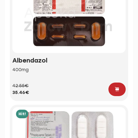
Albendazol
400mg
42.55€
35.46€
Hit!