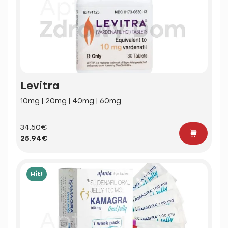
Levitra
10mg | 20mg | 40mg | 60mg
34.50€
25.94€
Hit!