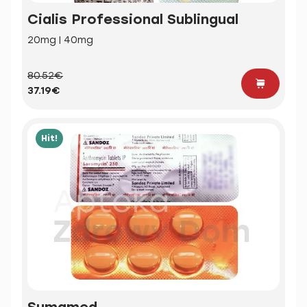
Cialis Professional Sublingual
20mg | 40mg
80.52€
37.19€
Hit!
Sumamed