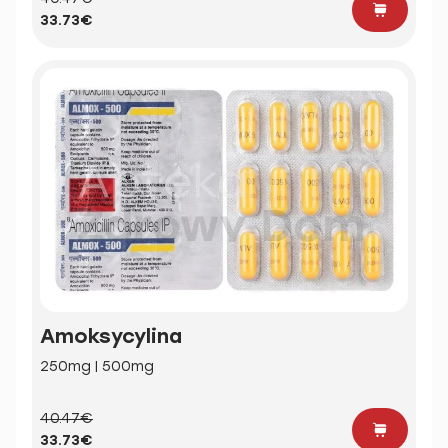
33.73€
Amoksycylina
250mg | 500mg
40.47€
33.73€