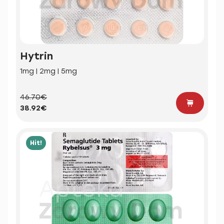
Hytrin
1mg | 2mg | 5mg
46.70€
38.92€
Hit!