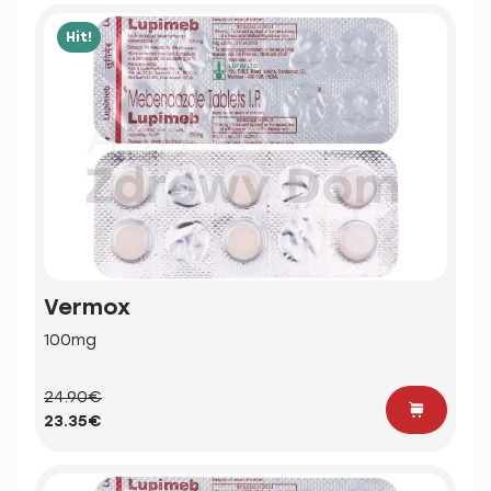
Hit!
Vermox
100mg
24.90€
23.35€