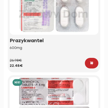
Prazykwantel
600mg
26.98€
22.48€
Hit!