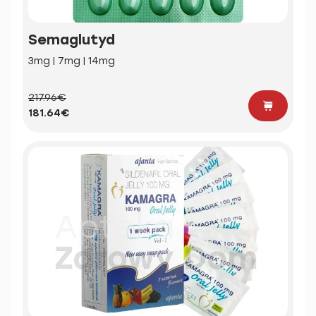
Semaglutyd
3mg | 7mg | 14mg
217.96€
181.64€