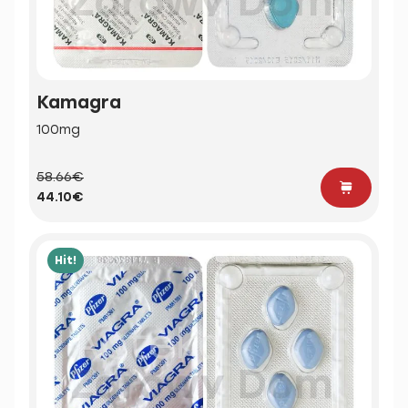
Kamagra
100mg
58.66€
44.10€
Hit!