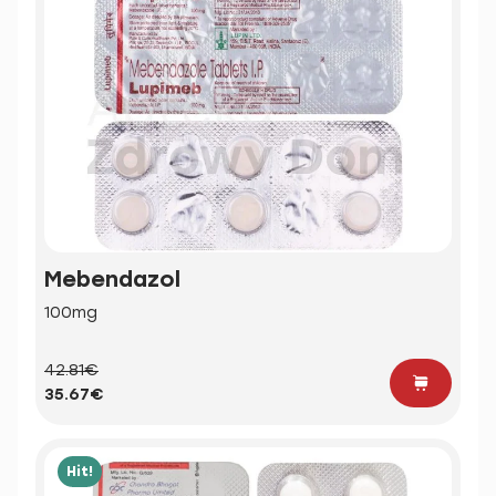
Mebendazol
100mg
42.81€
35.67€
Hit!