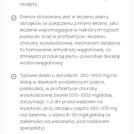
recepty.
Diamox stosowany jest w leczeniu jaskry,
obrzęków (w połączeniu z innymi lekami), jako
leczenie wspomagające w niektórych typach
padaczki oraz w profilaktyce i leczeniu
choroby wysokościowej; mechanizm działania
to hamowanie anhydrazy węglanowej, co
zmniejsza produkcję płynu i powoduje diurezę
wodorowęglanową.
Typowe dawki u dorosłych: 250–1000 mg na
dobę w dawkach podzielonych (jaskra,
padaczka); w profilaktyce choroby
wysokościowej zwykle 500–1000 mg/dobę,
zaczynając 1–2 dni przed wejściem na
wysokość; przy obrzęku często 250–375 mg
raz dziennie; u dzieci 8–30 mg/kg/dobę (w
zależności od wskazania, pod nadzorem
specjalisty).