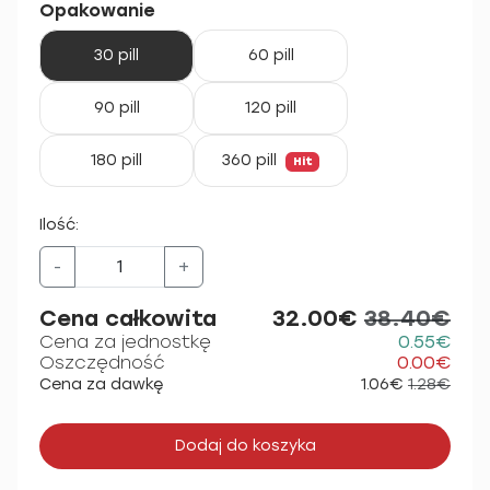
Opakowanie
30 pill
60 pill
90 pill
120 pill
180 pill
360 pill
Hit
Ilość:
-
+
Cena całkowita
32.00€
38.40€
Cena za jednostkę
0.55€
Oszczędność
0.00€
Cena za dawkę
1.06€
1.28€
Dodaj do koszyka