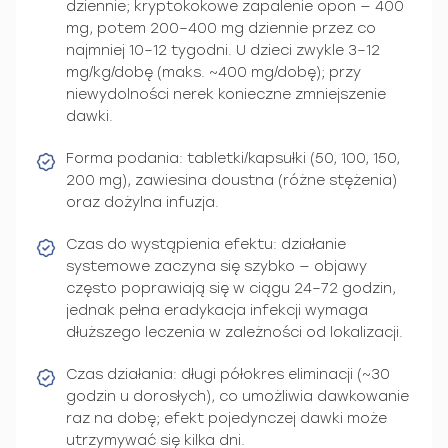
dziennie; kryptokokowe zapalenie opon — 400
mg, potem 200–400 mg dziennie przez co
najmniej 10–12 tygodni. U dzieci zwykle 3–12
mg/kg/dobę (maks. ~400 mg/dobę); przy
niewydolności nerek konieczne zmniejszenie
dawki.
Forma podania: tabletki/kapsułki (50, 100, 150,
200 mg), zawiesina doustna (różne stężenia)
oraz dożylna infuzja.
Czas do wystąpienia efektu: działanie
systemowe zaczyna się szybko — objawy
często poprawiają się w ciągu 24–72 godzin,
jednak pełna eradykacja infekcji wymaga
dłuższego leczenia w zależności od lokalizacji.
Czas działania: długi półokres eliminacji (~30
godzin u dorosłych), co umożliwia dawkowanie
raz na dobę; efekt pojedynczej dawki może
utrzymywać się kilka dni.