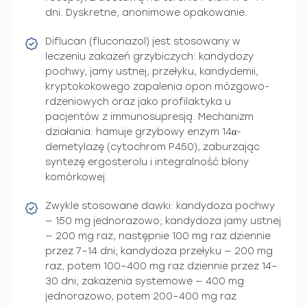
dni. Dyskretne, anonimowe opakowanie.
Diflucan (fluconazol) jest stosowany w
leczeniu zakażeń grzybiczych: kandydozy
pochwy, jamy ustnej, przełyku, kandydemii,
kryptokokowego zapalenia opon mózgowo-
rdzeniowych oraz jako profilaktyka u
pacjentów z immunosupresją. Mechanizm
działania: hamuje grzybowy enzym 14α-
demetylazę (cytochrom P450), zaburzając
syntezę ergosterolu i integralność błony
komórkowej.
Zwykle stosowane dawki: kandydoza pochwy
— 150 mg jednorazowo; kandydoza jamy ustnej
— 200 mg raz, następnie 100 mg raz dziennie
przez 7–14 dni; kandydoza przełyku — 200 mg
raz, potem 100–400 mg raz dziennie przez 14–
30 dni; zakażenia systemowe — 400 mg
jednorazowo, potem 200–400 mg raz