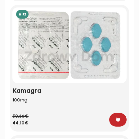
Hit!
Kamagra
100mg
58.66€
44.10€