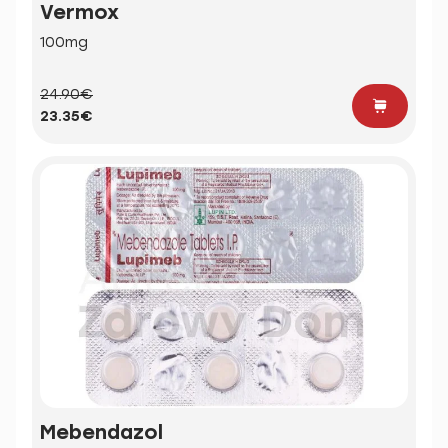
Vermox
100mg
24.90€
23.35€
Mebendazol