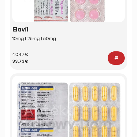
Elavil
10mg | 25mg | 50mg
40.47€
33.73€