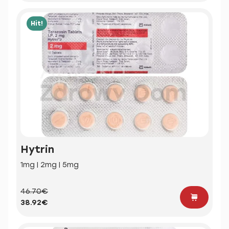
Hit!
Hytrin
1mg | 2mg | 5mg
46.70€
38.92€