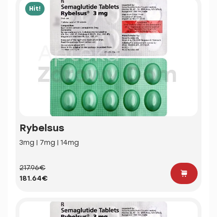
Hit!
Rybelsus
3mg | 7mg | 14mg
217.96€
181.64€