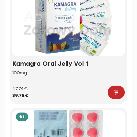
Kamagra Oral Jelly Vol 1
100mg
47.74€
39.78€
Hit!