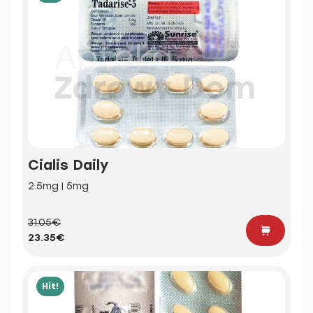
Cialis Daily
2.5mg | 5mg
31.05€
23.35€
Hit!