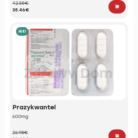
42.55€
35.46€
Hit!
Prazykwantel
600mg
26.98€