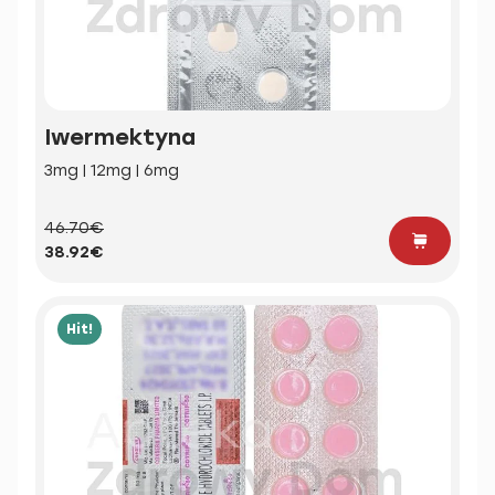
Iwermektyna
3mg | 12mg | 6mg
46.70€
38.92€
Hit!