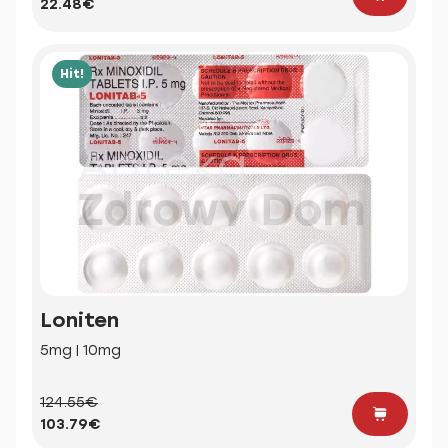
22.48€
Hit!
Loniten
5mg | 10mg
124.55€
103.79€