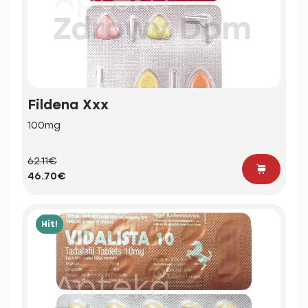
Fildena Xxx
100mg
62.11€
46.70€
Hit!