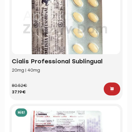
Cialis Professional Sublingual
20mg | 40mg
80.52€
37.19€
Hit!