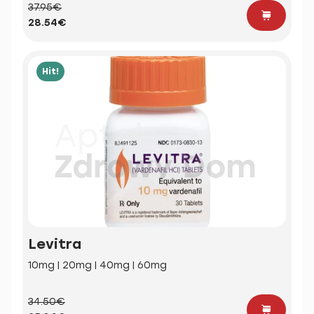
37.95€
28.54€
Hit!
Levitra
10mg | 20mg | 40mg | 60mg
34.50€