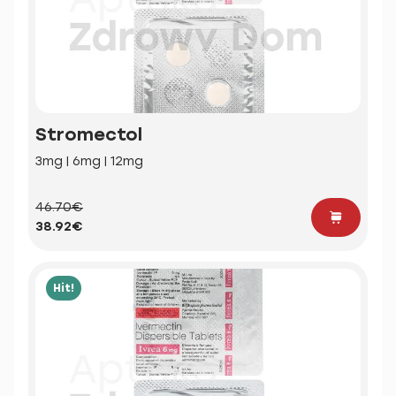
Stromectol
3mg | 6mg | 12mg
46.70€
38.92€
Hit!