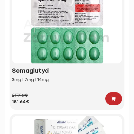
Semaglutyd
3mg | 7mg | 14mg
217.96€
181.64€