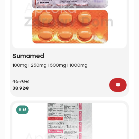
Sumamed
100mg | 250mg | 500mg | 1000mg
46.70€
38.92€
Hit!