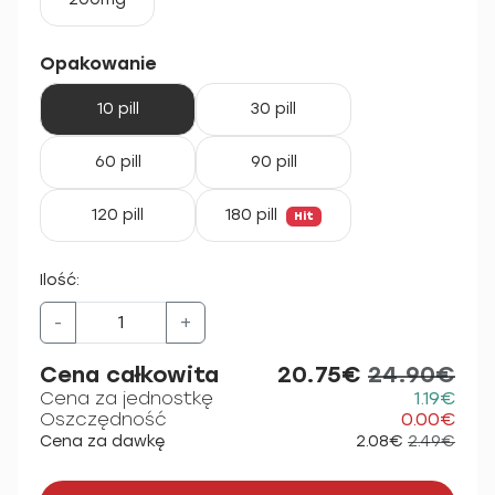
Opakowanie
10 pill
30 pill
60 pill
90 pill
120 pill
180 pill
Hit
Ilość:
-
+
Cena całkowita
20.75€
24.90€
Cena za jednostkę
1.19€
Oszczędność
0.00€
Cena za dawkę
2.08€
2.49€