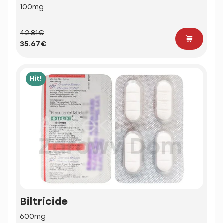
100mg
42.81€
35.67€
Hit!
Biltricide
600mg