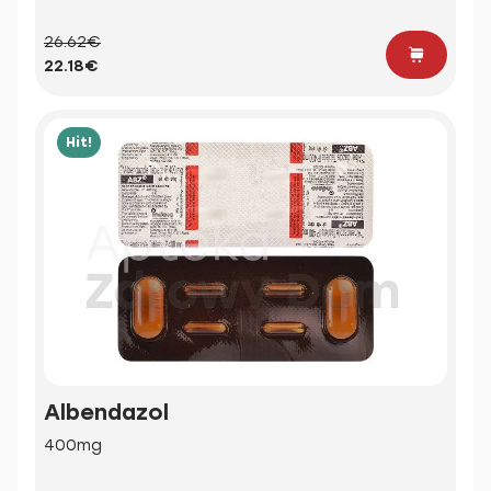
26.62€
22.18€
Hit!
Albendazol
400mg