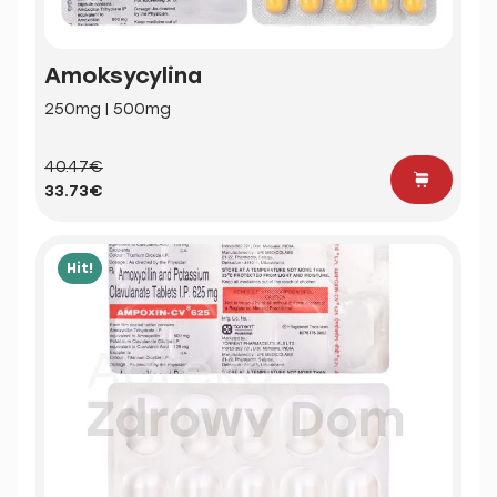
Amoksycylina
250mg | 500mg
40.47€
33.73€
Hit!