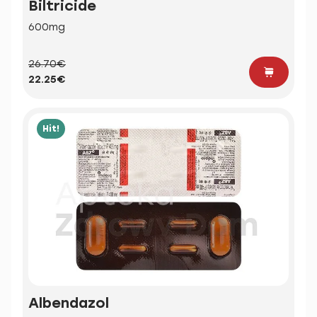
Biltricide
600mg
26.70€
22.25€
Hit!
Albendazol