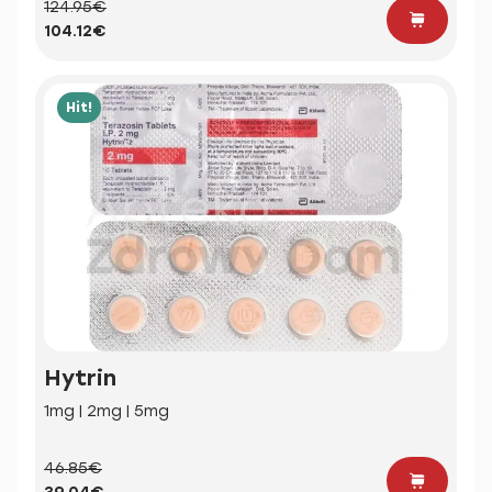
124.95€
104.12€
Hit!
Hytrin
1mg | 2mg | 5mg
46.85€