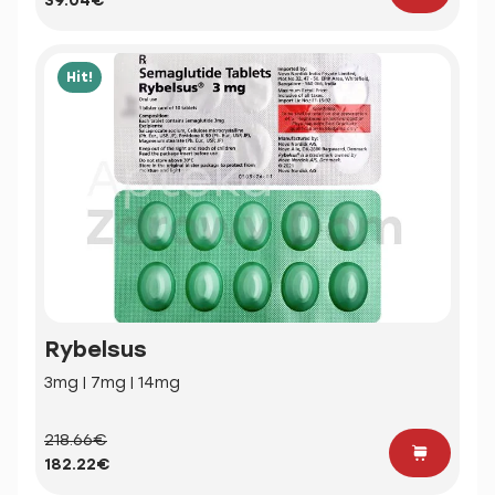
39.04€
Hit!
Rybelsus
3mg | 7mg | 14mg
218.66€
182.22€