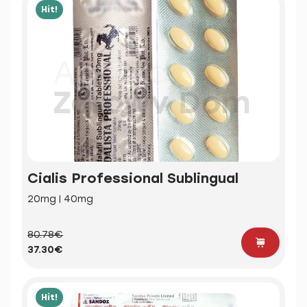
Hit!
Cialis Professional Sublingual
20mg | 40mg
80.78€
37.30€
Hit!