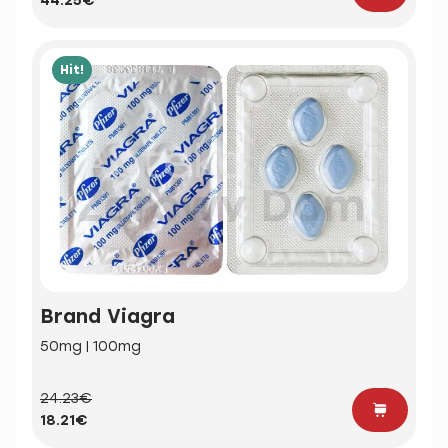
44.25€
Hit!
Brand Viagra
50mg | 100mg
24.23€
18.21€