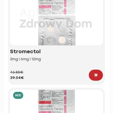
Stromectol
3mg | 6mg | 12mg
46.85€
39.04€
Hit!