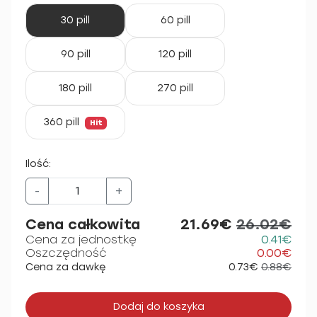
30 pill
60 pill
90 pill
120 pill
180 pill
270 pill
360 pill
Hit
Ilość:
-
+
Cena całkowita
21.69€
26.02€
Cena za jednostkę
0.41€
Oszczędność
0.00€
Cena za dawkę
0.73€
0.88€
Dodaj do koszyka