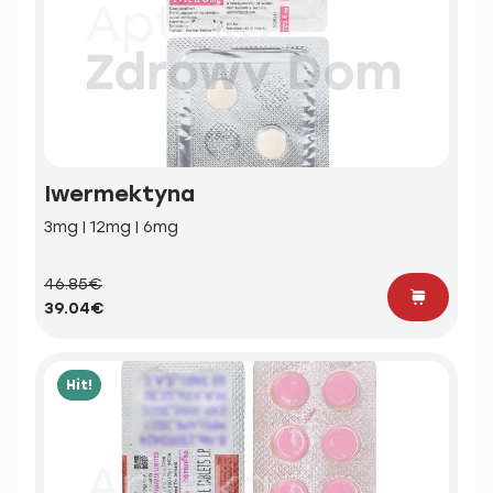
Iwermektyna
3mg | 12mg | 6mg
46.85€
39.04€
Hit!