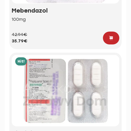
Mebendazol
100mg
42.94€
35.79€
Hit!