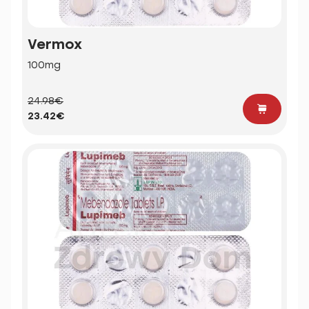
Vermox
100mg
24.98€
23.42€