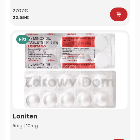
27.07€
22.55€
Hit!
Loniten
5mg | 10mg