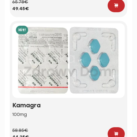
65.78€
49.45€
Hit!
Kamagra
100mg
58.85€