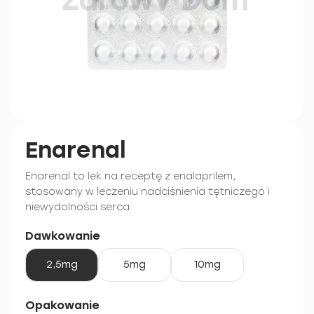
Enarenal
Enarenal to lek na receptę z enalaprilem,
stosowany w leczeniu nadciśnienia tętniczego i
niewydolności serca.
Dawkowanie
2,5mg
5mg
10mg
Opakowanie