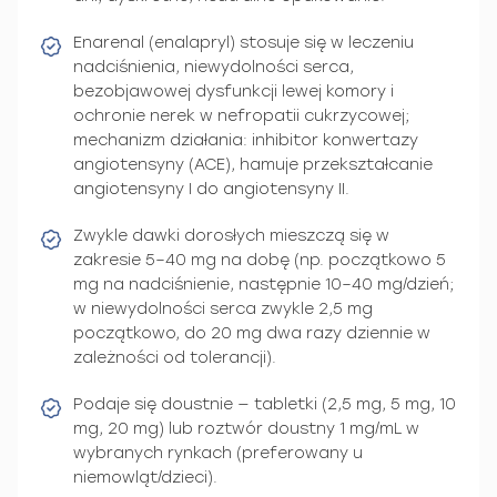
Enarenal (enalapryl) stosuje się w leczeniu
nadciśnienia, niewydolności serca,
bezobjawowej dysfunkcji lewej komory i
ochronie nerek w nefropatii cukrzycowej;
mechanizm działania: inhibitor konwertazy
angiotensyny (ACE), hamuje przekształcanie
angiotensyny I do angiotensyny II.
Zwykle dawki dorosłych mieszczą się w
zakresie 5–40 mg na dobę (np. początkowo 5
mg na nadciśnienie, następnie 10–40 mg/dzień;
w niewydolności serca zwykle 2,5 mg
początkowo, do 20 mg dwa razy dziennie w
zależności od tolerancji).
Podaje się doustnie — tabletki (2,5 mg, 5 mg, 10
mg, 20 mg) lub roztwór doustny 1 mg/mL w
wybranych rynkach (preferowany u
niemowląt/dzieci).