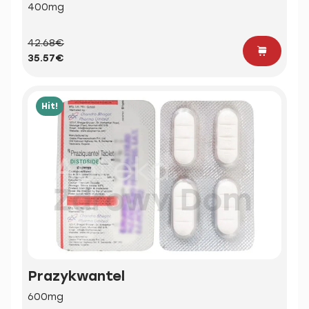
400mg
42.68€
35.57€
Hit!
Prazykwantel
600mg