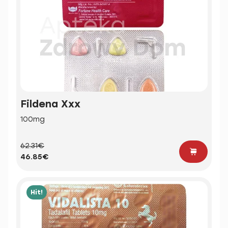
Fildena Xxx
100mg
62.31€
46.85€
Hit!