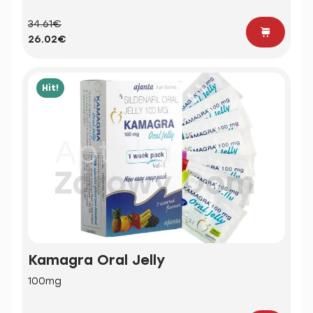
34.61€
26.02€
Hit!
Kamagra Oral Jelly
100mg