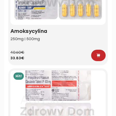
Amoksycylina
250mg | 500mg
40.60€
33.83€
Hit!