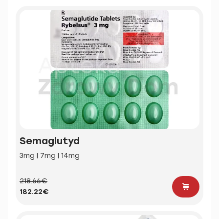
Semaglutyd
3mg | 7mg | 14mg
218.66€
182.22€