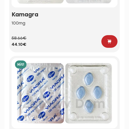
Kamagra
100mg
58.66€
44.10€
Hit!