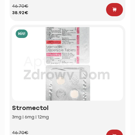
46.70€
38.92€
Hit!
Stromectol
3mg | 6mg | 12mg
46.70€