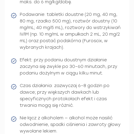
maks. do 6 mg/kg/dobę.
Podawanie: tabletki doustne (20 mg, 40 mg,
80 mg, rzadko 500 mg), roztwór doustny (10
mg/mL; 40 mg/5 mL), roztwory do wstrzykiwań
IV/IM (np. 10 mg/mL w ampułkach 2 mL, 20 mg/2
mL) oraz postać podskórna (Furoscix, w
wybranych krajach).
Efekt: przy podaniu doustnym działanie
zaczyna się zwykle po 30–60 minutach, przy
podaniu dożylnym w ciągu kilku minut.
Czas działania: zazwyczaj 6–8 godzin po
dawce; przy większych dawkach lub
specyficznych protokołach efekt i czas
trwania mogą się różnić.
Nie łącz z alkoholem — alkohol może nasilić
odwodnienie, spadki ciśnienia i zawroty głowy
wywołane lekiem.