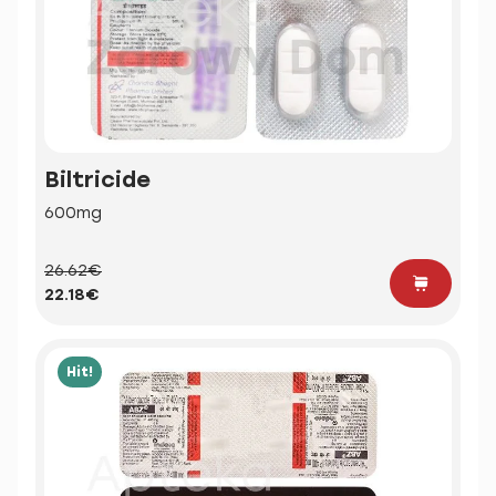
Biltricide
600mg
26.62€
22.18€
Hit!