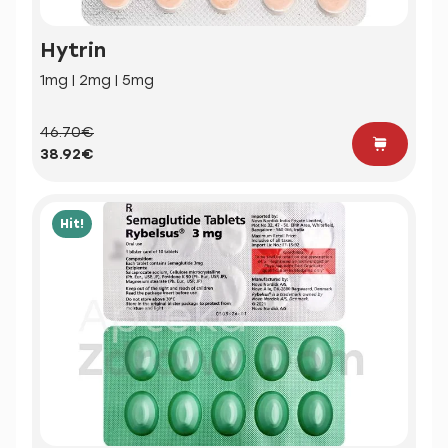
Hytrin
1mg | 2mg | 5mg
46.70€
38.92€
Hit!