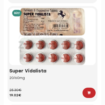
Hit!
Super Vidalista
20/60mg
25.30€
19.02€