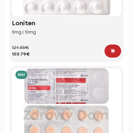
Loniten
5mg | 10mg
124.55€
103.79€
Hit!