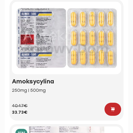
Amoksycylina
250mg | 500mg
40.47€
33.73€
Hit!