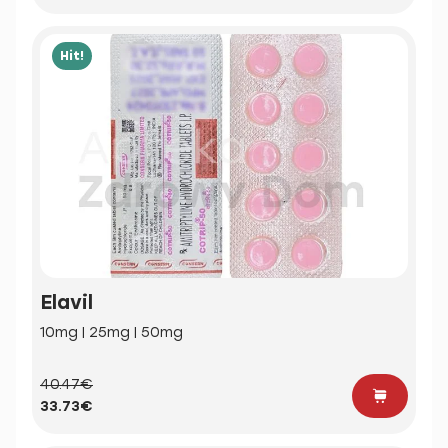
Hit!
Elavil
10mg | 25mg | 50mg
40.47€
33.73€