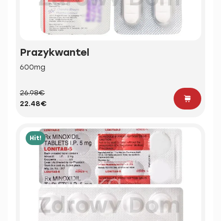
Prazykwantel
600mg
26.98€
22.48€
Hit!