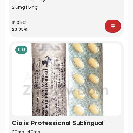
2.5mg | 5mg
31.05€
23.35€
Hit!
Cialis Professional Sublingual
20mg | 40mg