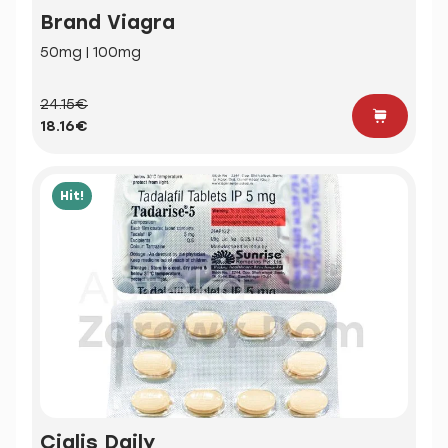
Brand Viagra
50mg | 100mg
24.15€
18.16€
Hit!
Cialis Daily