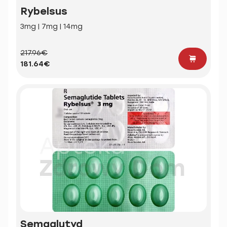
Rybelsus
3mg | 7mg | 14mg
217.96€
181.64€
Semaglutyd