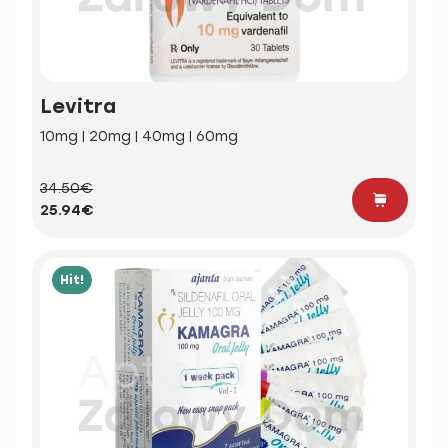
Levitra
10mg | 20mg | 40mg | 60mg
34.50€
25.94€
Hit!