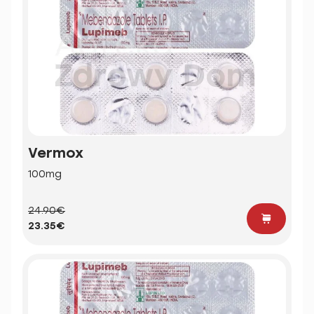
Vermox
100mg
24.90€
23.35€