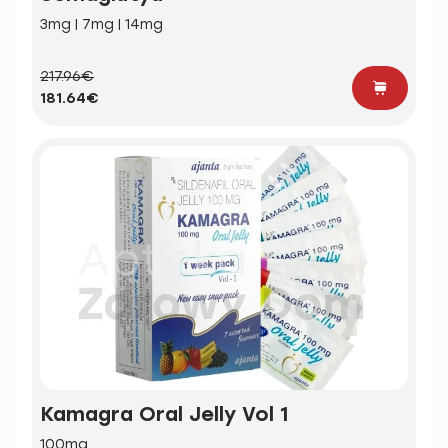
3mg | 7mg | 14mg
217.96€
181.64€
Kamagra Oral Jelly Vol 1
100mg