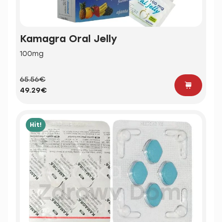
Kamagra Oral Jelly
100mg
65.56€
49.29€
Hit!