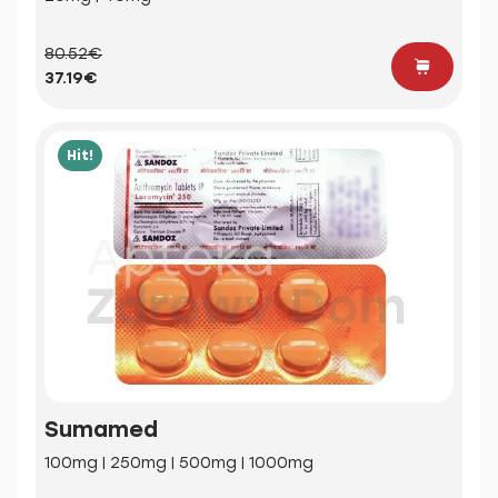
80.52€
37.19€
Hit!
Sumamed
100mg | 250mg | 500mg | 1000mg