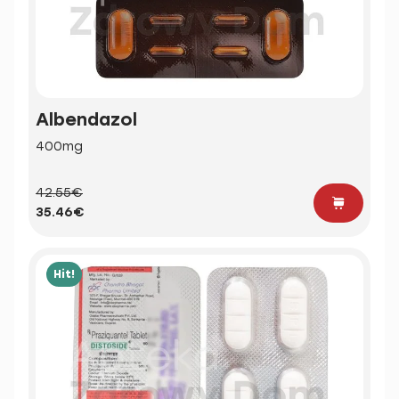
Albendazol
400mg
42.55€
35.46€
Hit!