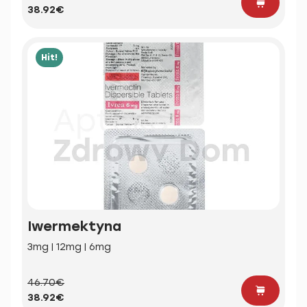
38.92€
Hit!
Iwermektyna
3mg | 12mg | 6mg
46.70€
38.92€