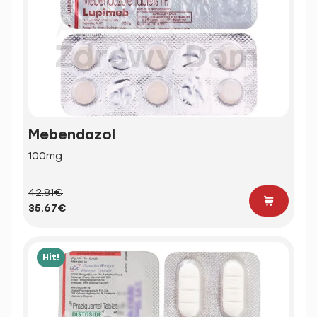
Mebendazol
100mg
42.81€
35.67€
Hit!