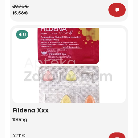
20.70€
15.56€
Hit!
Fildena Xxx
100mg
62.11€