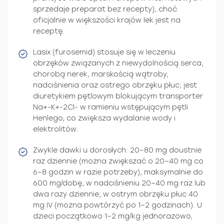
sprzedaje preparat bez recepty), choć
oficjalnie w większości krajów lek jest na
receptę.
Lasix (furosemid) stosuje się w leczeniu
obrzęków związanych z niewydolnością serca,
chorobą nerek, marskością wątroby,
nadciśnienia oraz ostrego obrzęku płuc; jest
diuretykiem pętlowym blokującym transporter
Na+-K+-2Cl- w ramieniu wstępującym pętli
Henlego, co zwiększa wydalanie wody i
elektrolitów.
Zwykle dawki u dorosłych: 20–80 mg doustnie
raz dziennie (można zwiększać o 20–40 mg co
6–8 godzin w razie potrzeby), maksymalnie do
600 mg/dobę; w nadciśnieniu 20–40 mg raz lub
dwa razy dziennie; w ostrym obrzęku płuc 40
mg IV (można powtórzyć po 1–2 godzinach). U
dzieci początkowo 1–2 mg/kg jednorazowo,