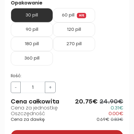
Opakowanie
30 pill
60 pill
Hit
90 pill
120 pill
180 pill
270 pill
360 pill
Ilość:
-
+
Cena całkowita
20.75€
24.90€
Cena za jednostkę
0.31€
Oszczędność
0.00€
Cena za dawkę
0.69€
0.83€