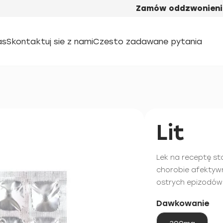
Zamów oddzwonieni
as
Skontaktuj sie z nami
Czesto zadawane pytania
Lit
Lek na receptę st
chorobie afektywn
ostrych epizodów 
Dawkowanie