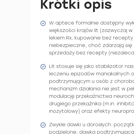
Krótki opis
W aptece formalnie dostępny wył
większości krajów lit (zazwyczaj w 
lekiem Rx; kupowanie bez recepty
niebezpieczne, choć zdarzają się 
sprzedaży bez recepty (niezaleca
Lit stosuje się jako stabilizator n
leczeniu epizodów maniakalnych o
podtrzymującym u osób z chorob
mechanizm działania nie jest w pe
modulację przekaźnictwa neuroch
drugiego przekaźnika (m.in. inhibit
inozytolowy) oraz efekty neuropro
Zwykłe dawki u dorosłych: pocz
podzielone; dawka podtrzymując