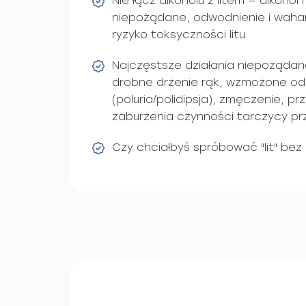
Nie łącz alkoholu z litem — alkohol
niepożądane, odwodnienie i wahan
ryzyko toksyczności litu.
Najczęstsze działania niepożądan
drobne drżenie rąk, wzmożone od
(poluria/polidipsja), zmęczenie, pr
zaburzenia czynności tarczycy pr
Czy chciałbyś spróbować "lit" bez