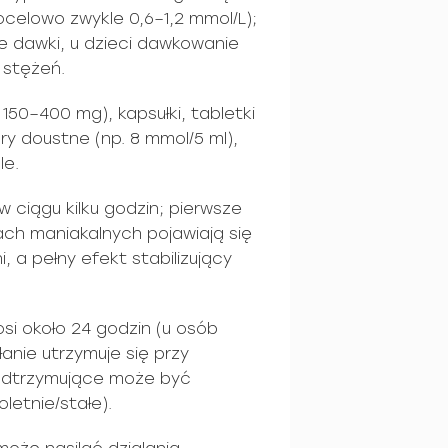
ocelowo zwykle 0,6–1,2 mmol/L);
ze dawki, u dzieci dawkowanie
 stężeń.
. 150–400 mg), kapsułki, tabletki
ry doustne (np. 8 mmol/5 ml),
le.
 ciągu kilku godzin; pierwsze
ach maniakalnych pojawiają się
, a pełny efekt stabilizujący
si około 24 godzin (u osób
anie utrzymuje się przy
podtrzymujące może być
letnie/stałe).