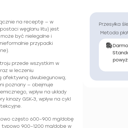
ącznie na receptę — w
Przesyłka śl
postaci węglanu litu) jest
Metoda pła
 może być nielegalne i
nieformalnie przypadki
Darmo
ne).
Stand
powyż
astroju przede wszystkim w
raz w leczeniu
ą afektywną dwubiegunową;
łni poznany — obejmuje
emicznego, wpływ na układy
ory kinazy GSK‑3, wpływ na cykl
tekcyjne.
ątkowo często 600–900 mg/dobę
a typowo 900–1200 mg/dobę w