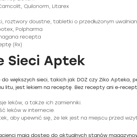
Camcolit, Quilonorm, Litarex
ki, roztwory doustne, tabletki o przedłużonym uwalnian
Apotex, Polpharma
Wymagana recepta
eptę (Rx)
 Sieci Aptek
do większych sieci, takich jak DOZ czy Ziko Apteka, p
u litu, jest lekiem na receptę. Bez recepty ani e-recep
je leków, a także ich zamienniki.
ć leków w internecie.
ek, aby upewnić się, że lek jest na miejscu przed wizy
pacjenci mają dostęp do aktualnych stanów magazynow