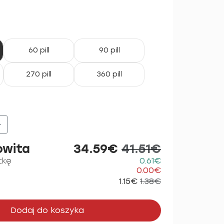
60 pill
90 pill
270 pill
360 pill
+
owita
34.59€
41.51€
tkę
0.61€
0.00€
1.15€
1.38€
Dodaj do koszyka