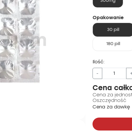
300mg
Opakowanie
30 pill
180 pill
Ilość:
-
Cena całk
Cena za jednos
Oszczędność
Cena za dawkę