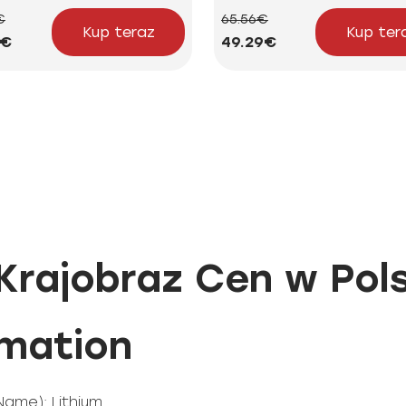
€
65.56€
Kup teraz
Kup ter
4€
49.29€
Krajobraz Cen w Pol
rmation
Name): Lithium