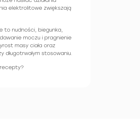
 może nasilać działania
ia elektrolitowe zwiększają
e to nudności, biegunka,
dawanie moczu i pragnienie
zyrost masy ciała oraz
zy długotrwałym stosowaniu.
 recepty?