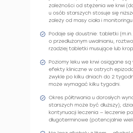
zależności od stężenia we krwi (d
u osób starszych stosuje się niżs
zależy od masy ciała i monitoringu
Podaje się doustnie: tabletki (m.in
o przedłużonym uwalnianiu, roztwo
rzadziej tabletki musujące lub krop
Poziomy leku we krwi osiągane są w
efekty kliniczne w ostrych epizod
zwykle po kilku dniach do 2 tygodni
może wymagać kilku tygodni.
Okres półtrwania u dorosłych wyno
starszych może być dłuższy); dział
kontynuacji leczenia — leczenie 
długoterminowe (potencjalnie wielo