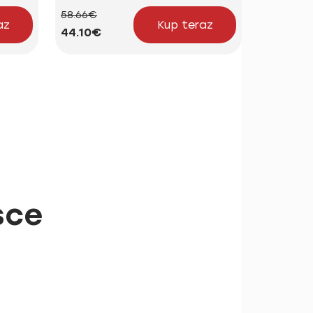
58.66€
24.15€
az
Kup teraz
44.10€
18.16€
sce