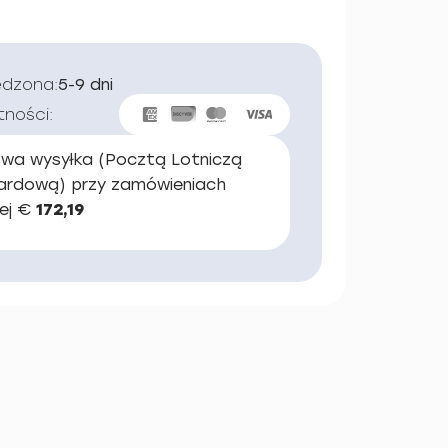
edzona:
5-9 dni
tności:
wa wysyłka (Pocztą Lotniczą
ardową) przy zamówieniach
ej €
172,19