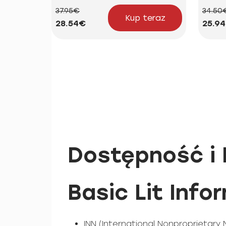
37.95€
34.50
Kup teraz
28.54€
25.9
Dostępność i 
Basic Lit Info
INN (International Nonproprietary 