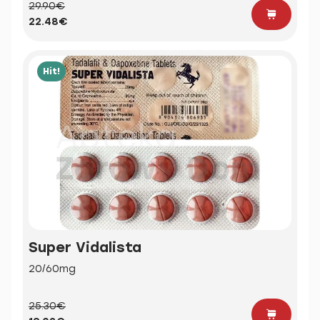
29.90€
22.48€
Hit!
Super Vidalista
20/60mg
25.30€