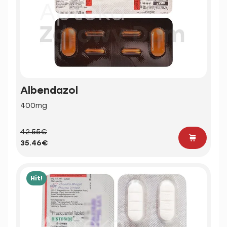
Albendazol
400mg
42.55€
35.46€
Hit!