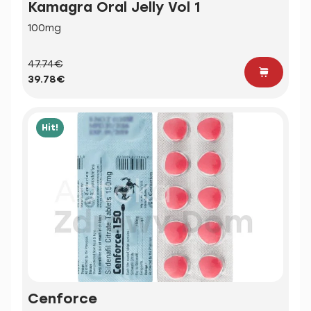
Kamagra Oral Jelly Vol 1
100mg
47.74€
39.78€
Hit!
Cenforce