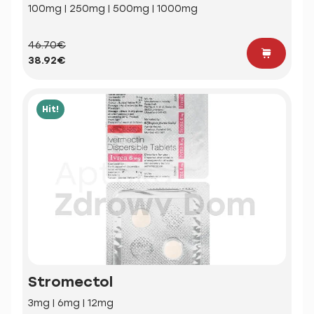
100mg | 250mg | 500mg | 1000mg
46.70€
38.92€
Hit!
Stromectol
3mg | 6mg | 12mg