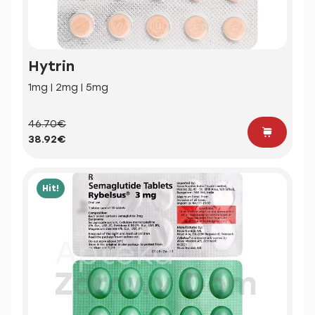
Hytrin
1mg | 2mg | 5mg
46.70€
38.92€
Hit!