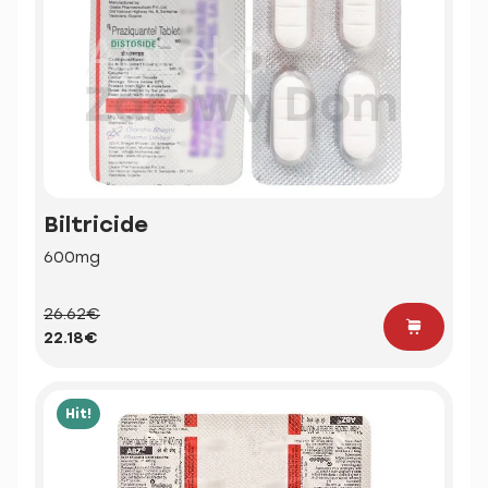
Biltricide
600mg
26.62€
22.18€
Hit!