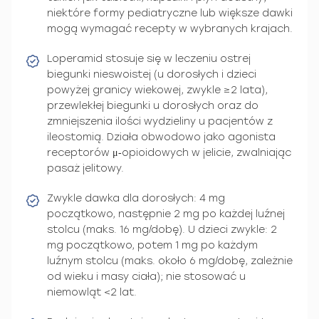
niektóre formy pediatryczne lub większe dawki
mogą wymagać recepty w wybranych krajach.
Loperamid stosuje się w leczeniu ostrej
biegunki nieswoistej (u dorosłych i dzieci
powyżej granicy wiekowej, zwykle ≥2 lata),
przewlekłej biegunki u dorosłych oraz do
zmniejszenia ilości wydzieliny u pacjentów z
ileostomią. Działa obwodowo jako agonista
receptorów μ‑opioidowych w jelicie, zwalniając
pasaż jelitowy.
Zwykle dawka dla dorosłych: 4 mg
początkowo, następnie 2 mg po każdej luźnej
stolcu (maks. 16 mg/dobę). U dzieci zwykle: 2
mg początkowo, potem 1 mg po każdym
luźnym stolcu (maks. około 6 mg/dobę, zależnie
od wieku i masy ciała); nie stosować u
niemowląt <2 lat.