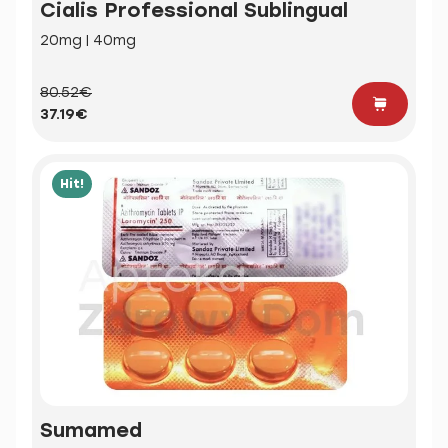
Cialis Professional Sublingual
20mg | 40mg
80.52€
37.19€
Hit!
Sumamed