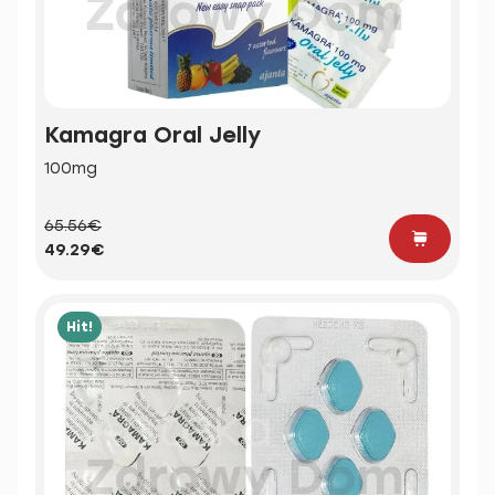
Kamagra Oral Jelly
100mg
65.56€
49.29€
Hit!