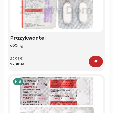
Prazykwantel
600mg
26.98€
22.48€
Hit!