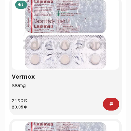
Hit!
Vermox
100mg
24.90€
23.35€