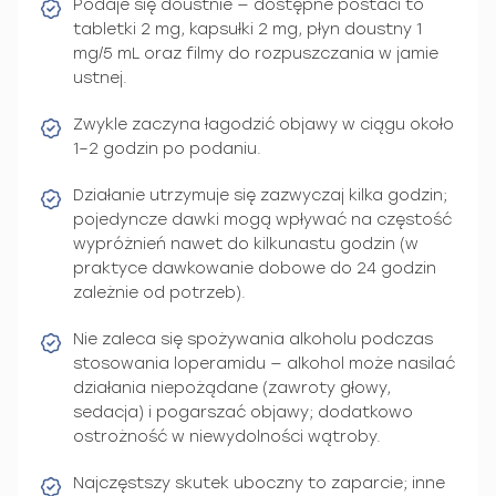
Podaje się doustnie — dostępne postaci to
tabletki 2 mg, kapsułki 2 mg, płyn doustny 1
mg/5 mL oraz filmy do rozpuszczania w jamie
ustnej.
Zwykle zaczyna łagodzić objawy w ciągu około
1–2 godzin po podaniu.
Działanie utrzymuje się zazwyczaj kilka godzin;
pojedyncze dawki mogą wpływać na częstość
wypróżnień nawet do kilkunastu godzin (w
praktyce dawkowanie dobowe do 24 godzin
zależnie od potrzeb).
Nie zaleca się spożywania alkoholu podczas
stosowania loperamidu — alkohol może nasilać
działania niepożądane (zawroty głowy,
sedacja) i pogarszać objawy; dodatkowo
ostrożność w niewydolności wątroby.
Najczęstszy skutek uboczny to zaparcie; inne