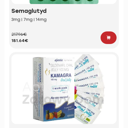
Semaglutyd
3mg | 7mg | 14mg
217.96€
181.64€