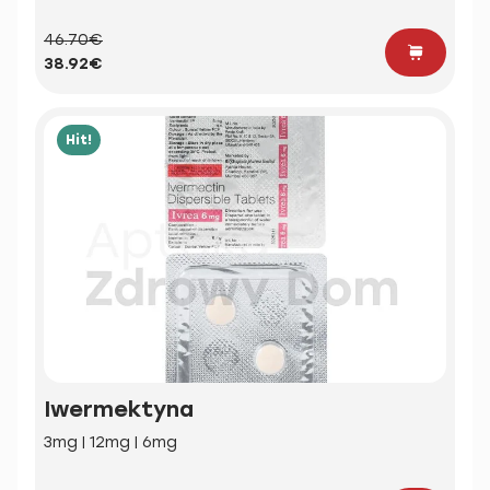
46.70€
38.92€
Hit!
Iwermektyna
3mg | 12mg | 6mg