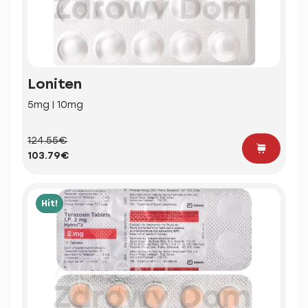
Loniten
5mg | 10mg
124.55€
103.79€
Hit!