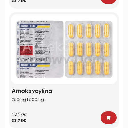
33.73€
Amoksycylina
250mg | 500mg
40.47€
33.73€