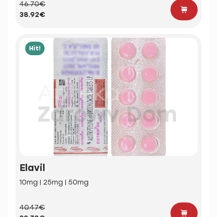
46.70€
38.92€
Hit!
Elavil
10mg | 25mg | 50mg
40.47€