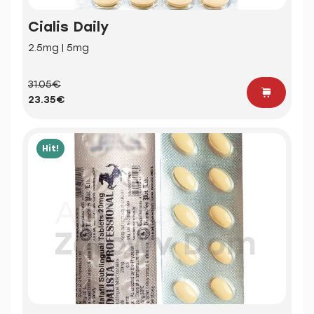
Cialis Daily
2.5mg | 5mg
31.05€
23.35€
Hit!