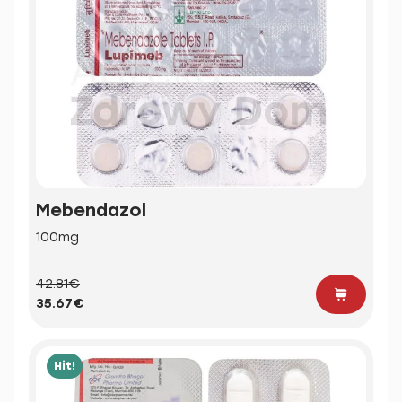
Mebendazol
100mg
42.81€
35.67€
Hit!