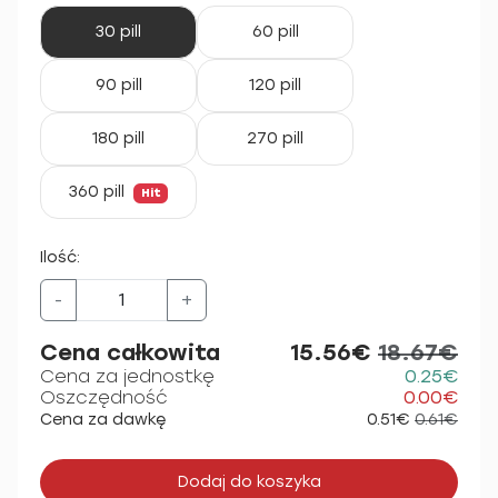
30 pill
60 pill
90 pill
120 pill
180 pill
270 pill
360 pill
Hit
Ilość:
-
+
Cena całkowita
15.56€
18.67€
Cena za jednostkę
0.25€
Oszczędność
0.00€
Cena za dawkę
0.51€
0.61€
Dodaj do koszyka