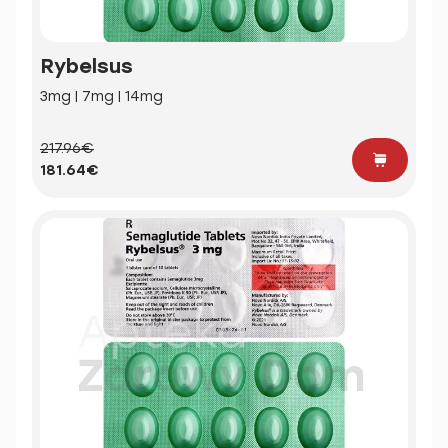
Rybelsus
3mg | 7mg | 14mg
217.96€
181.64€