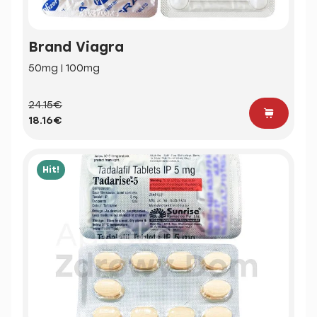
Brand Viagra
50mg | 100mg
24.15€
18.16€
Hit!