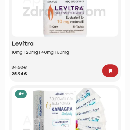
Levitra
10mg | 20mg | 40mg | 60mg
34.50€
25.94€
Hit!