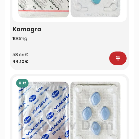
Kamagra
100mg
58.66€
44.10€
Hit!