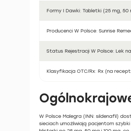
Formy I Dawki: Tabletki (25 mg, 50
Producenci W Polsce: Sunrise Remed
Status Rejestracji W Polsce: Lek n
Klasyfikacja OTC/Rx: Rx (na recept
Ogólnokrajowe
W Polsce Malegra (INN: sildenafil) do
sieciach umożliwiają pacjentom szybk
blisterki po 25 mg, 50 mg i 100 mg, 