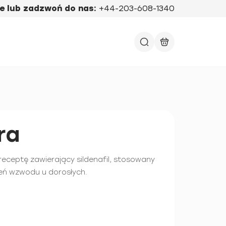
e lub zadzwoń do nas:
+44-203-608-1340
ra
 receptę zawierający sildenafil, stosowany
eń wzwodu u dorosłych.