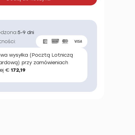
edzona:
5-9 dni
tności:
wa wysyłka (Pocztą Lotniczą
ardową) przy zamówieniach
ej €
172,19