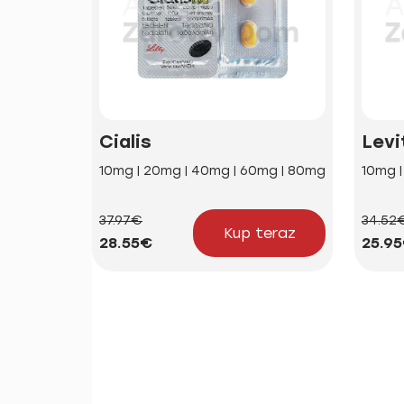
Cialis
Levi
10mg | 20mg | 40mg | 60mg | 80mg
10mg 
37.97€
34.52
Kup teraz
28.55€
25.9