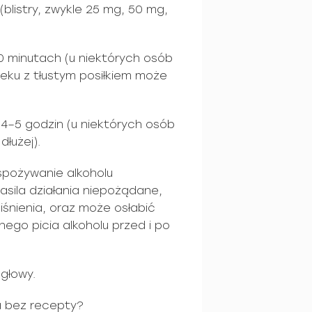
blistry, zwykle 25 mg, 50 mg,
0 minutach (u niektórych osób
 leku z tłustym posiłkiem może
 4–5 godzin (u niektórych osób
łużej).
spożywanie alkoholu
asila działania niepożądane,
iśnienia, oraz może osłabić
nego picia alkoholu przed i po
głowy.
a bez recepty?