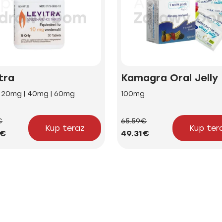
tra
Kamagra Oral Jelly
| 20mg | 40mg | 60mg
100mg
€
65.59€
Kup teraz
Kup ter
5€
49.31€