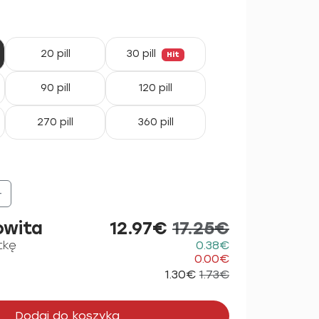
20 pill
30 pill
Hit
90 pill
120 pill
270 pill
360 pill
+
owita
12.97€
17.25€
tkę
0.38€
0.00€
1.30€
1.73€
Dodaj do koszyka