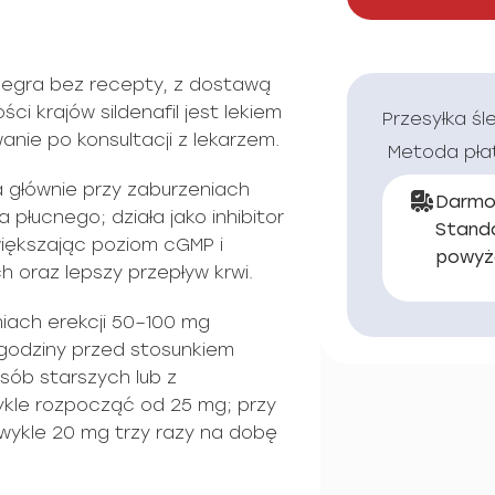
egra bez recepty, z dostawą
ści krajów sildenafil jest lekiem
Przesyłka śl
anie po konsultacji z lekarzem.
Metoda pła
na głównie przy zaburzeniach
Darmo
a płucnego; działa jako inhibitor
Stand
większając poziom cGMP i
powyż
h oraz lepszy przepływ krwi.
iach erekcji 50–100 mg
 godziny przed stosunkiem
osób starszych lub z
ykle rozpocząć od 25 mg; przy
zwykle 20 mg trzy razy na dobę