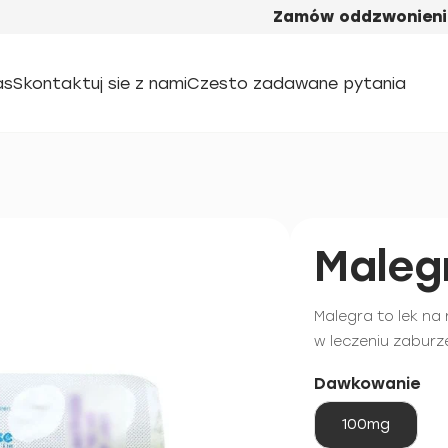
Zamów oddzwonieni
as
Skontaktuj sie z nami
Czesto zadawane pytania
Maleg
Malegra to lek na
w leczeniu zaburz
Dawkowanie
100mg