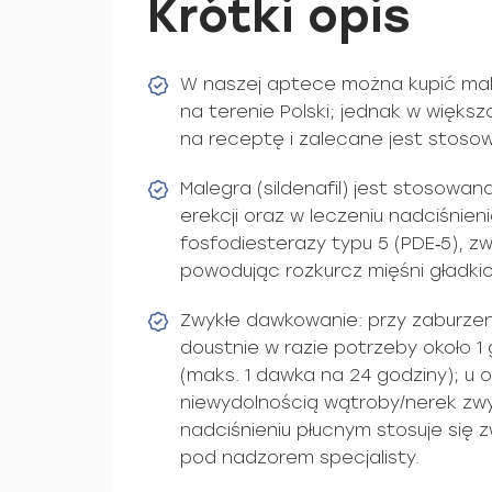
Krótki opis
W naszej aptece można kupić mal
na terenie Polski; jednak w większo
na receptę i zalecane jest stosow
Malegra (sildenafil) jest stosowa
erekcji oraz w leczeniu nadciśnieni
fosfodiesterazy typu 5 (PDE‑5), z
powodując rozkurcz mięśni gładkic
Zwykłe dawkowanie: przy zaburzen
doustnie w razie potrzeby około 1
(maks. 1 dawka na 24 godziny); u 
niewydolnością wątroby/nerek zw
nadciśnieniu płucnym stosuje się 
pod nadzorem specjalisty.