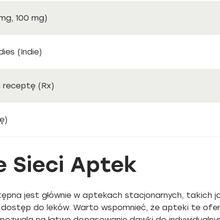
 mg, 100 mg)
ies (Indie)
a receptę (Rx)
ę)
 Sieci Aptek
stępna jest głównie w aptekach stacjonarnych, takich 
i dostęp do leków. Warto wspomnieć, że apteki te ofe
co pozwala na łatwe dopasowanie dawki do indywidualny