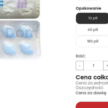
Opakowanie
10 pill
60 pill
180 pill
Ilość:
-
Cena całk
Cena za jednos
Oszczędność
Cena za dawkę