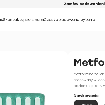
Zamów oddzwonieni
as
Skontaktuj sie z nami
Czesto zadawane pytania
Metfo
Metformina to lek
stosowany w lecze
poziomu glukozy w
Dawkowanie