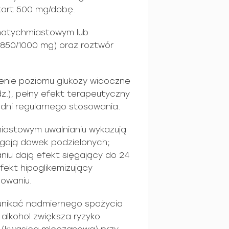
start 500 mg/dobę.
 natychmiastowym lub
/850/1000 mg) oraz roztwór
żenie poziomu glukozy widoczne
dz.), pełny efekt terapeutyczny
godni regularnego stosowania.
miastowym uwalnianiu wykazują
agają dawek podzielonych;
niu dają efekt sięgający do 24
fekt hipoglikemizujący
sowaniu.
 unikać nadmiernego spożycia
 alkohol zwiększa ryzyko