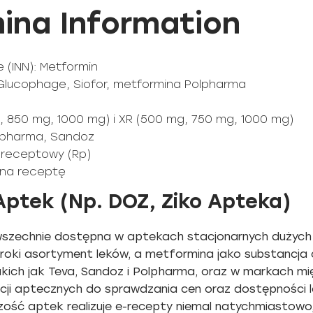
ina Information
 (INN): Metformin
 Glucophage, Siofor, metformina Polpharma
g, 850 mg, 1000 mg) i XR (500 mg, 750 mg, 1000 mg)
olpharma, Sandoz
k receptowy (Rp)
e na receptę
Aptek (Np. DOZ, Ziko Apteka)
szechnie dostępna w aptekach stacjonarnych dużych s
roki asortyment leków, a metformina jako substancja
akich jak Teva, Sandoz i Polpharma, oraz w markach m
kacji aptecznych do sprawdzania cen oraz dostępności
zość aptek realizuje e-recepty niemal natychmiastowo