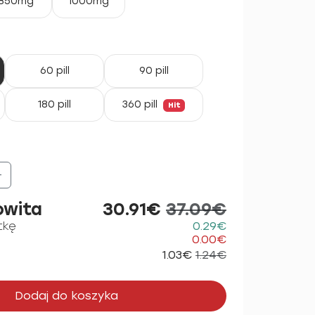
850mg
1000mg
60 pill
90 pill
180 pill
360 pill
Hit
+
owita
30.91€
37.09€
tkę
0.29€
0.00€
1.03€
1.24€
Dodaj do koszyka