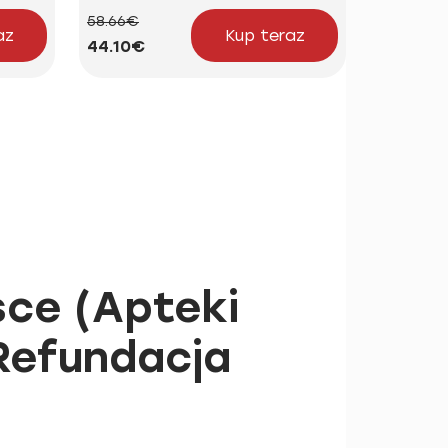
58.66€
24.15€
az
Kup teraz
44.10€
18.16€
sce (Apteki
 Refundacja