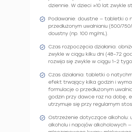
dziennie. W dzieci ≥10 lat zwykle 
Podawanie: doustne — tabletki o
przedłużonym uwalnianiu (500/750
doustny (np. 100 mg/mL).
Czas rozpoczęcia działania: obni
zwykle w ciągu kilku dni (48–72 go
rozwija się zwykle w ciągu 1–2 ty
Czas działania: tabletki o natych
efekt trwający kilka godzin i wym
formulacje o przedłużonym uwalnia
godzin przy dawce raz na dobę; e
utrzymuje się przy regularnym sto
Ostrzeżenie dotyczące alkoholu:
alkoholu i napojów alkoholowych —