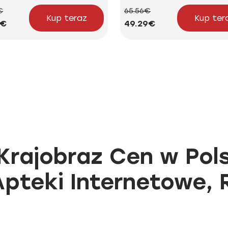
€
65.56€
Kup teraz
Kup ter
4€
49.29€
Krajobraz Cen w Pol
Apteki Internetowe,