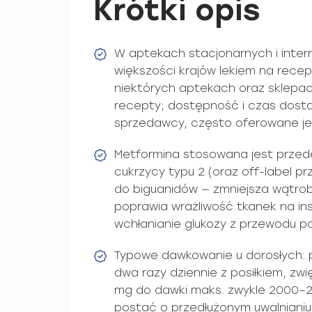
Krótki opis
W aptekach stacjonarnych i inte
większości krajów lekiem na rece
niektórych aptekach oraz sklepac
recepty; dostępność i czas dostaw
sprzedawcy, często oferowane je
Metformina stosowana jest przed
cukrzycy typu 2 (oraz off-label pr
do biguanidów — zmniejsza wątrob
poprawia wrażliwość tkanek na ins
wchłanianie glukozy z przewodu 
Typowe dawkowanie u dorosłych: 
dwa razy dziennie z posiłkiem, zwi
mg do dawki maks. zwykle 2000–
postać o przedłużonym uwalnianiu