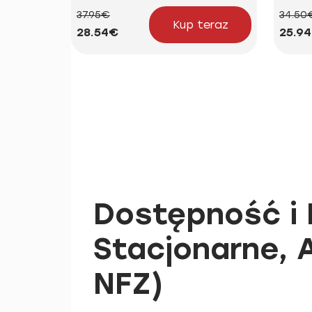
37.95€
34.50
Kup teraz
28.54€
25.9
Dostępność i 
Stacjonarne, 
NFZ)