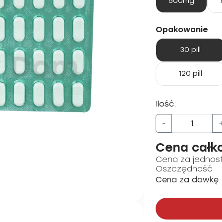
500mg
Opakowanie
30 pill
120 pill
Ilość:
-
Cena całk
Cena za jednos
Oszczędność
Cena za dawkę