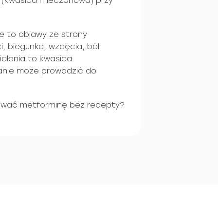
(kwasica mleczanowa) przy
e to objawy ze strony
 biegunka, wzdęcia, ból
iałania to kwasica
anie może prowadzić do
ować metforminę bez recepty?