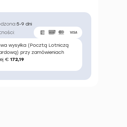
edzona:
5-9 dni
tności:
wa wysyłka (Pocztą Lotniczą
ardową) przy zamówieniach
ej €
172,19