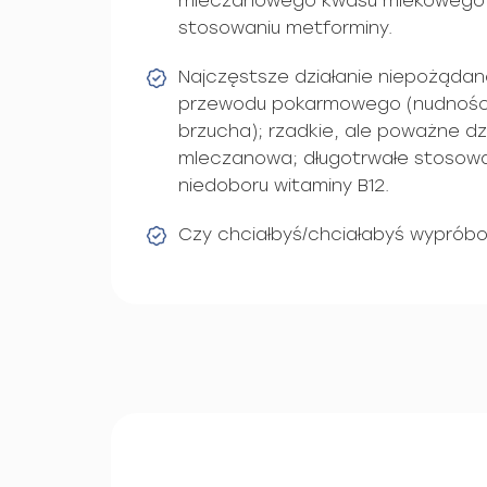
mleczanowego kwasu mlekowego 
stosowaniu metforminy.
Najczęstsze działanie niepożądan
przewodu pokarmowego (nudności,
brzucha); rzadkie, ale poważne dz
mleczanowa; długotrwałe stosow
niedoboru witaminy B12.
Czy chciałbyś/chciałabyś wyprób