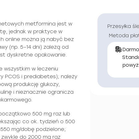
rnetowych metformina jest w
Przesyłka śl
ptę, jednak w praktyce w
Metoda pła
h online można ją nabyć bez
y (np. 5–14 dni) zależą od
Darmo
st dyskretne opakowanie.
Stand
powyż
e wszystkim w leczeniu
zy PCOS i prediabetes); należy
ową produkcję glukozy,
ulinę i nieznacznie ogranicza
pokarmowego.
początkowo 500 mg raz lub
ększając co ok. tydzień o 500
2550 mg/dobę podzielone;
 zwykle do 2000 mg raz