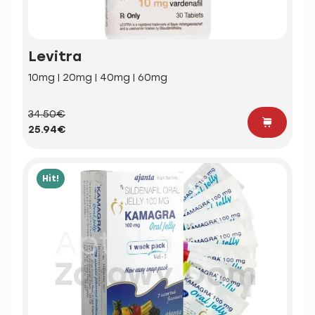
Levitra
10mg | 20mg | 40mg | 60mg
34.50€
25.94€
Hit!