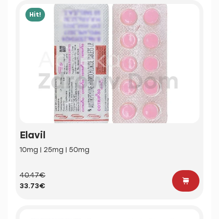
Hit!
Elavil
10mg | 25mg | 50mg
40.47€
33.73€