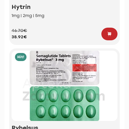
Hytrin
1mg | 2mg | 5mg
46.70€
38.92€
Hit!
Rybelsus