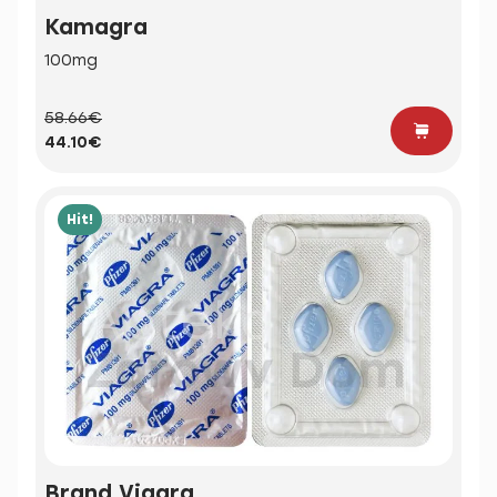
Kamagra
100mg
58.66€
44.10€
Hit!
Brand Viagra