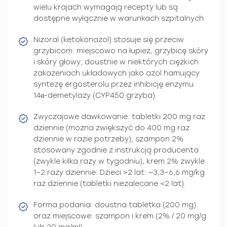
wielu krajach wymagają recepty lub są
dostępne wyłącznie w warunkach szpitalnych.
Nizoral (ketokonazol) stosuje się przeciw
grzybicom: miejscowo na łupież, grzybicę skóry
i skóry głowy; doustnie w niektórych ciężkich
zakażeniach układowych jako azol hamujący
syntezę ergosterolu przez inhibicję enzymu
14α-demetylazy (CYP450 grzyba).
Zwyczajowe dawkowanie: tabletki 200 mg raz
dziennie (można zwiększyć do 400 mg raz
dziennie w razie potrzeby); szampon 2%
stosowany zgodnie z instrukcją producenta
(zwykle kilka razy w tygodniu), krem 2% zwykle
1–2 razy dziennie. Dzieci >2 lat: ~3,3–6,6 mg/kg
raz dziennie (tabletki niezalecane <2 lat).
Forma podania: doustna tabletka (200 mg)
oraz miejscowe: szampon i krem (2% / 20 mg/g