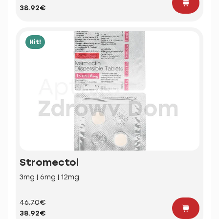
38.92€
Hit!
Stromectol
3mg | 6mg | 12mg
46.70€
38.92€