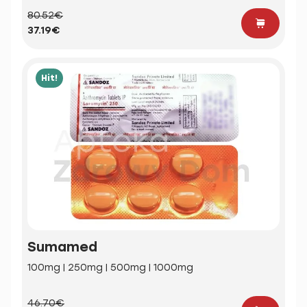
80.52€
37.19€
Hit!
Sumamed
100mg | 250mg | 500mg | 1000mg
46.70€