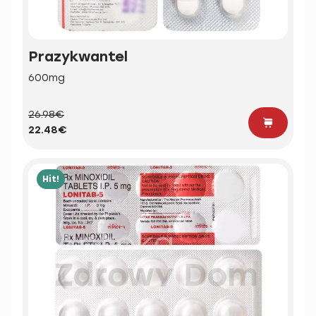
Prazykwantel
600mg
26.98€
22.48€
Hit!