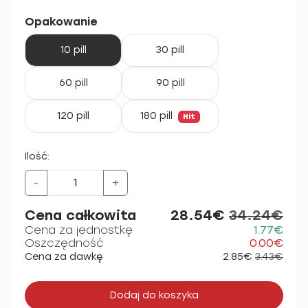
Opakowanie
10 pill
30 pill
60 pill
90 pill
120 pill
180 pill
Hit
Ilość:
-
+
Cena całkowita
28.54€
34.24€
Cena za jednostkę
1.77€
Oszczędność
0.00€
Cena za dawkę
2.85€
3.43€
Dodaj do koszyka