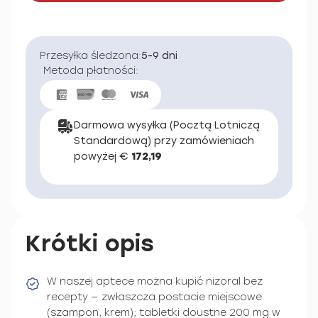
Przesyłka śledzona:
5-9 dni
Metoda płatności:
Darmowa wysyłka (Pocztą Lotniczą
Standardową) przy zamówieniach
powyżej €
172,19
Krótki opis
W naszej aptece można kupić nizoral bez
recepty — zwłaszcza postacie miejscowe
(szampon, krem); tabletki doustne 200 mg w