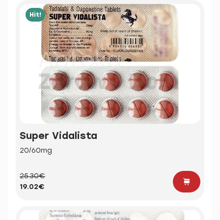
Hit!
Super Vidalista
20/60mg
25.30€
19.02€