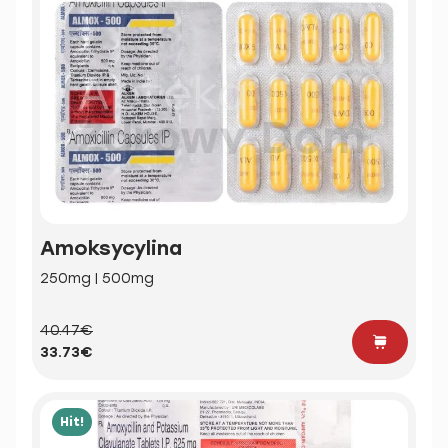
Amoksycylina
250mg | 500mg
40.47€
33.73€
Hit!