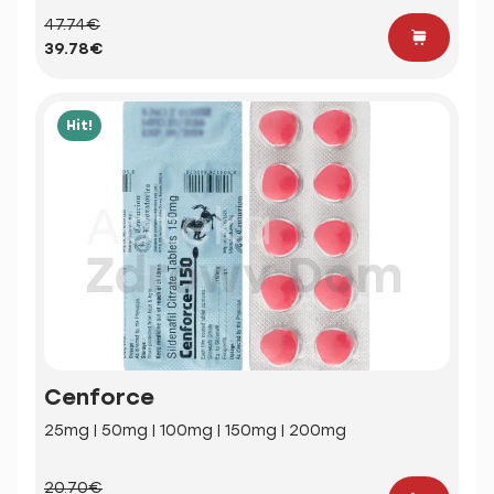
47.74€
39.78€
Hit!
Cenforce
25mg | 50mg | 100mg | 150mg | 200mg
20.70€