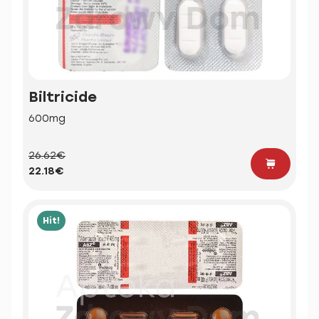
Biltricide
600mg
26.62€
22.18€
Hit!