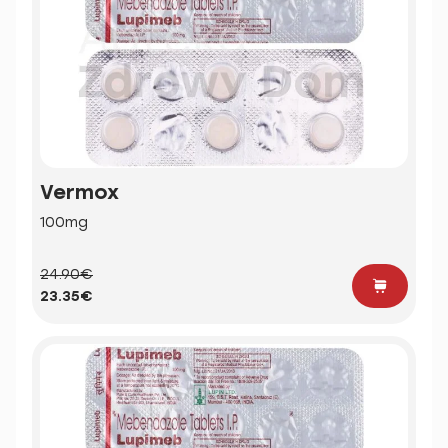
Vermox
100mg
24.90€
23.35€