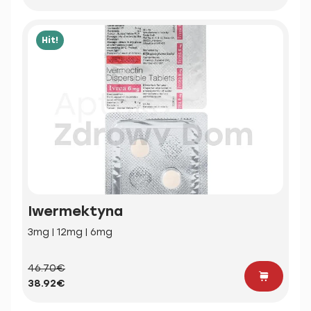
Hit!
Iwermektyna
3mg | 12mg | 6mg
46.70€
38.92€