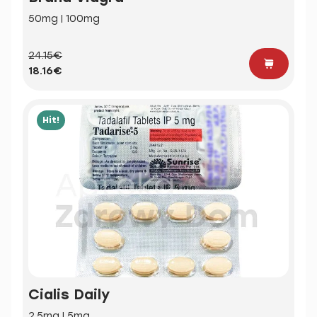
50mg | 100mg
24.15€
18.16€
Hit!
Cialis Daily
2.5mg | 5mg