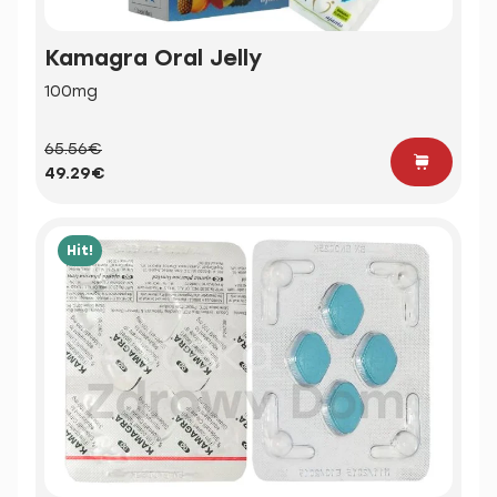
Kamagra Oral Jelly
100mg
65.56€
49.29€
Hit!