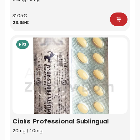
31.05€
23.35€
Hit!
Cialis Professional Sublingual
20mg | 40mg