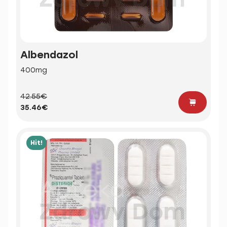
Albendazol
400mg
42.55€
35.46€
Hit!