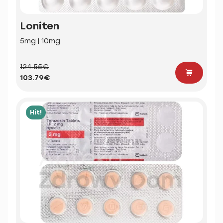
Loniten
5mg | 10mg
124.55€
103.79€
Hit!