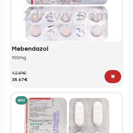
Mebendazol
100mg
42.81€
35.67€
Hit!