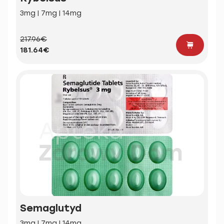
3mg | 7mg | 14mg
217.96€
181.64€
Semaglutyd
3mg | 7mg | 14mg