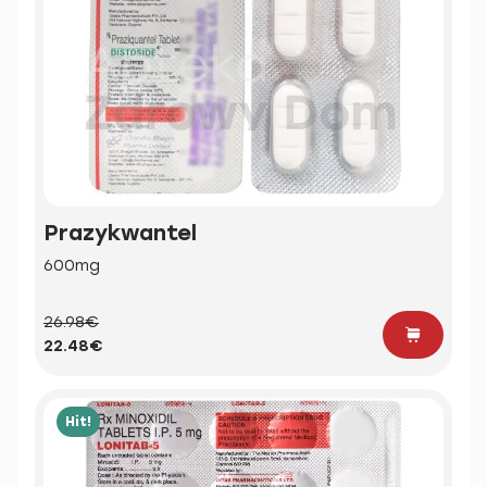
Prazykwantel
600mg
26.98€
22.48€
Hit!