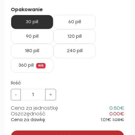
Opakowanie
30 pill
60 pill
90 pill
120 pill
180 pill
240 pill
360 pill
Hit
Ilość:
-
+
Cena za jednostkę
0.50€
Oszczędność
0.00€
Cena za dawkę
1.01€
1.08€