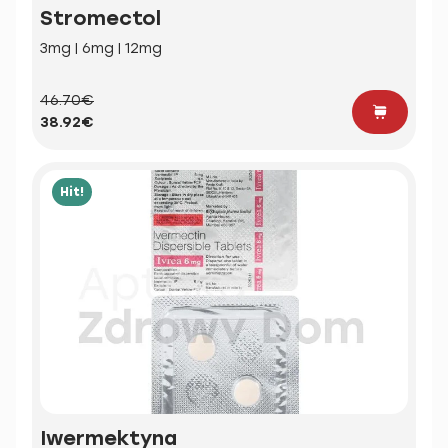
Stromectol
3mg | 6mg | 12mg
46.70€
38.92€
Hit!
Iwermektyna