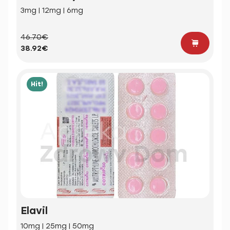
3mg | 12mg | 6mg
46.70€
38.92€
Hit!
Elavil
10mg | 25mg | 50mg