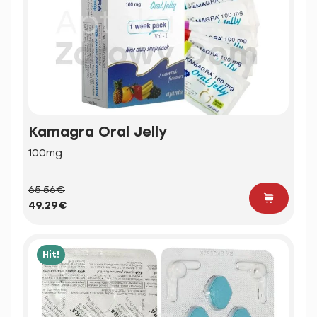
Kamagra Oral Jelly
100mg
65.56€
49.29€
Hit!