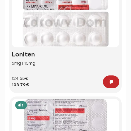
Loniten
5mg | 10mg
124.55€
103.79€
Hit!