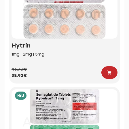
Hytrin
1mg | 2mg | 5mg
46.70€
38.92€
Hit!