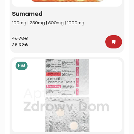
Sumamed
100mg | 250mg | 500mg | 1000mg
46.70€
38.92€
Hit!