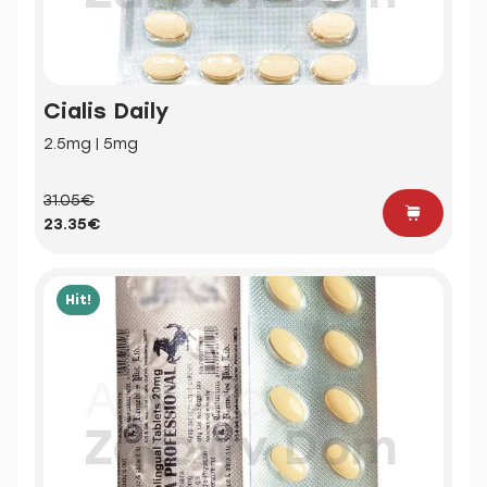
Cialis Daily
2.5mg | 5mg
31.05€
23.35€
Hit!