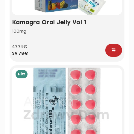
Kamagra Oral Jelly Vol 1
100mg
47.74€
39.78€
Hit!