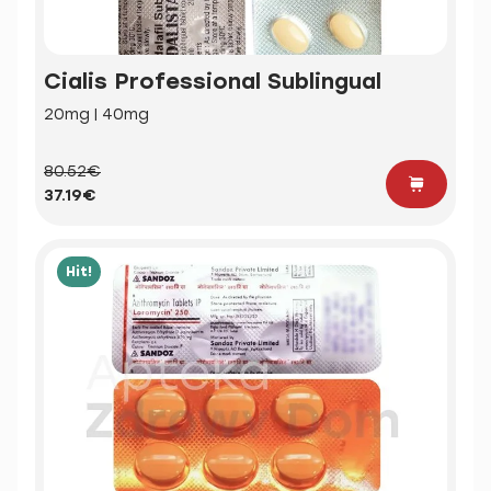
Cialis Professional Sublingual
20mg | 40mg
80.52€
37.19€
Hit!