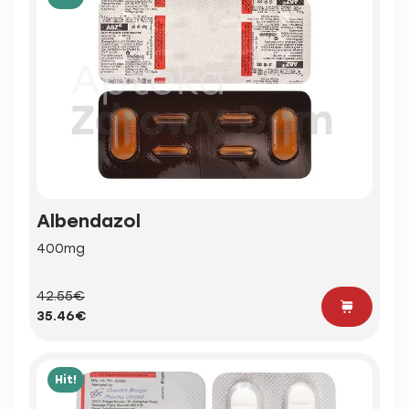
Albendazol
400mg
42.55€
35.46€
Hit!