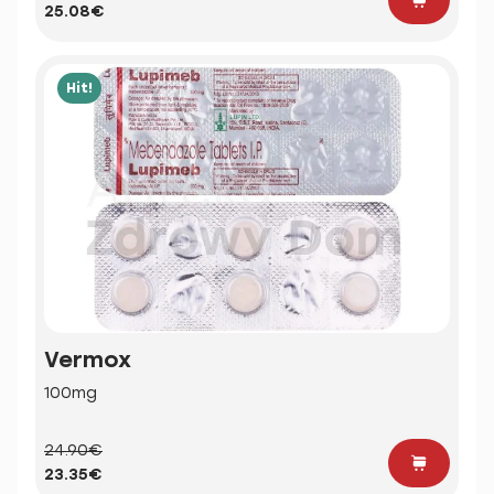
25.08€
Hit!
Vermox
100mg
24.90€
23.35€