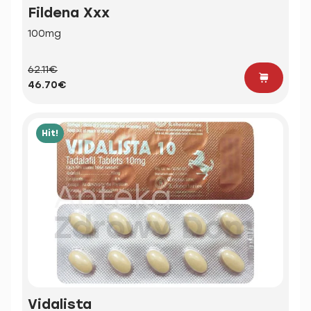
Fildena Xxx
100mg
62.11€
46.70€
Hit!
Vidalista