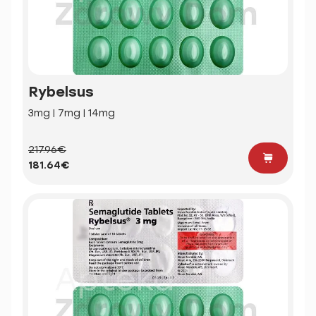
Rybelsus
3mg | 7mg | 14mg
217.96€
181.64€