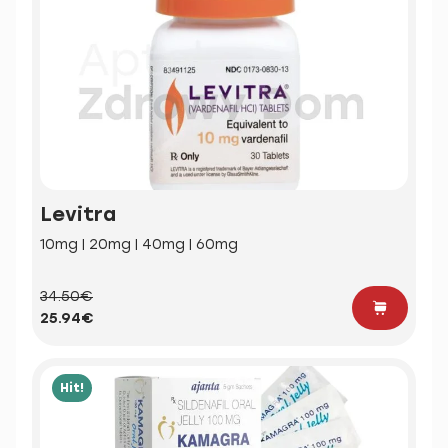
Levitra
10mg | 20mg | 40mg | 60mg
34.50€
25.94€
Hit!