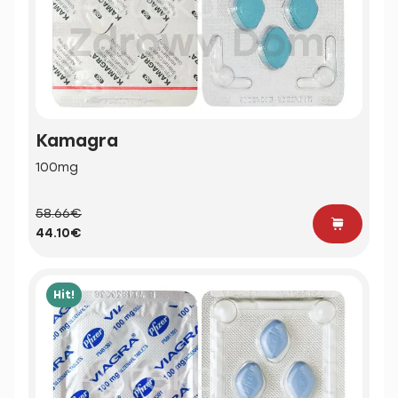
Kamagra
100mg
58.66€
44.10€
Hit!