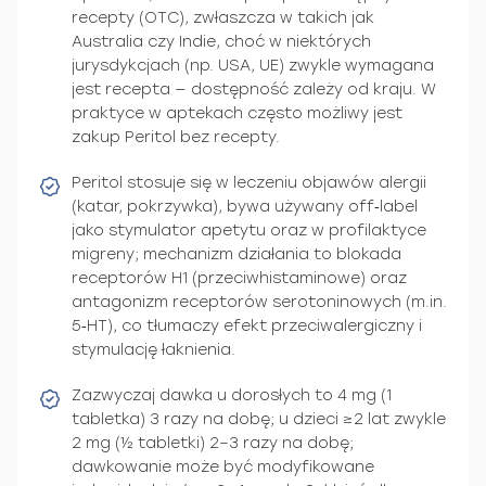
recepty (OTC), zwłaszcza w takich jak
Australia czy Indie, choć w niektórych
jurysdykcjach (np. USA, UE) zwykle wymagana
jest recepta — dostępność zależy od kraju. W
praktyce w aptekach często możliwy jest
zakup Peritol bez recepty.
Peritol stosuje się w leczeniu objawów alergii
(katar, pokrzywka), bywa używany off‑label
jako stymulator apetytu oraz w profilaktyce
migreny; mechanizm działania to blokada
receptorów H1 (przeciwhistaminowe) oraz
antagonizm receptorów serotoninowych (m.in.
5‑HT), co tłumaczy efekt przeciwalergiczny i
stymulację łaknienia.
Zazwyczaj dawka u dorosłych to 4 mg (1
tabletka) 3 razy na dobę; u dzieci ≥2 lat zwykle
2 mg (½ tabletki) 2–3 razy na dobę;
dawkowanie może być modyfikowane