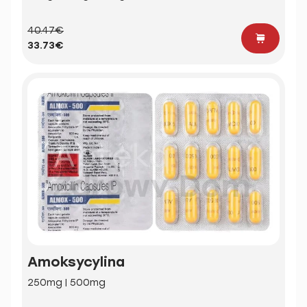
40.47€
33.73€
Amoksycylina
250mg | 500mg