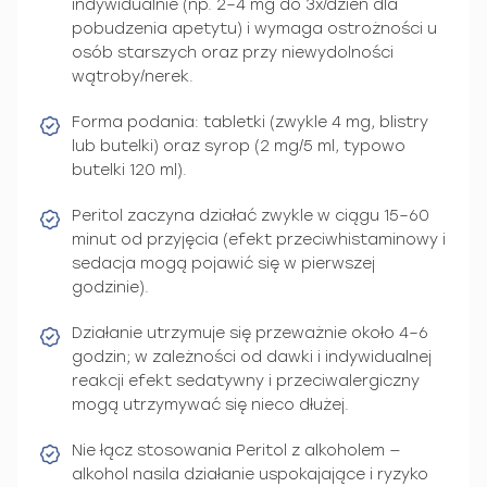
indywidualnie (np. 2–4 mg do 3x/dzień dla
pobudzenia apetytu) i wymaga ostrożności u
osób starszych oraz przy niewydolności
wątroby/nerek.
Forma podania: tabletki (zwykle 4 mg, blistry
lub butelki) oraz syrop (2 mg/5 ml, typowo
butelki 120 ml).
Peritol zaczyna działać zwykle w ciągu 15–60
minut od przyjęcia (efekt przeciwhistaminowy i
sedacja mogą pojawić się w pierwszej
godzinie).
Działanie utrzymuje się przeważnie około 4–6
godzin; w zależności od dawki i indywidualnej
reakcji efekt sedatywny i przeciwalergiczny
mogą utrzymywać się nieco dłużej.
Nie łącz stosowania Peritol z alkoholem —
alkohol nasila działanie uspokajające i ryzyko