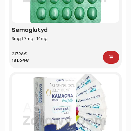
Semaglutyd
3mg | 7mg | 14mg
217.96€
181.64€