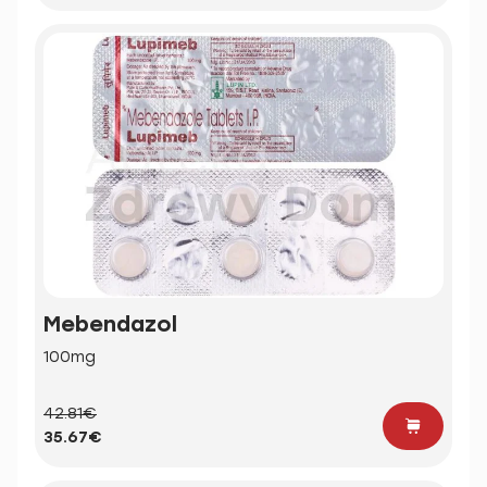
Mebendazol
100mg
42.81€
35.67€