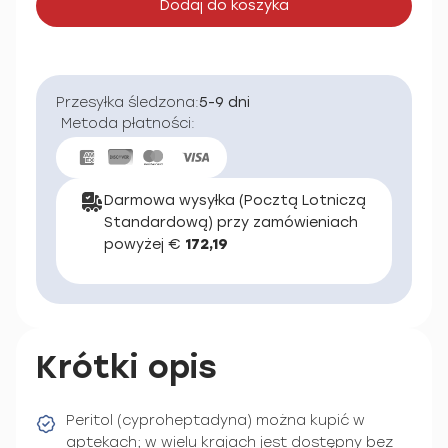
Dodaj do koszyka
Przesyłka śledzona:
5-9 dni
Metoda płatności:
Darmowa wysyłka (Pocztą Lotniczą
Standardową) przy zamówieniach
powyżej €
172,19
Krótki opis
Peritol (cyproheptadyna) można kupić w
aptekach; w wielu krajach jest dostępny bez