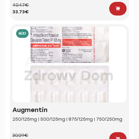
40.47€
33.73€
Hit!
Augmentin
250/125mg | 500/125mg | 875/125mg | 750/250mg
30.09€