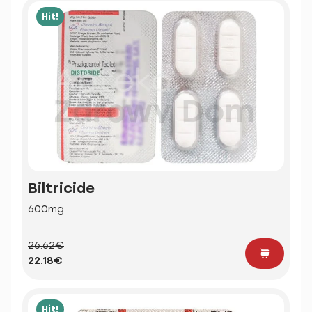
Hit!
Biltricide
600mg
26.62€
22.18€
Hit!