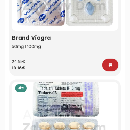
Brand Viagra
50mg | 100mg
24.15€
18.16€
Hit!