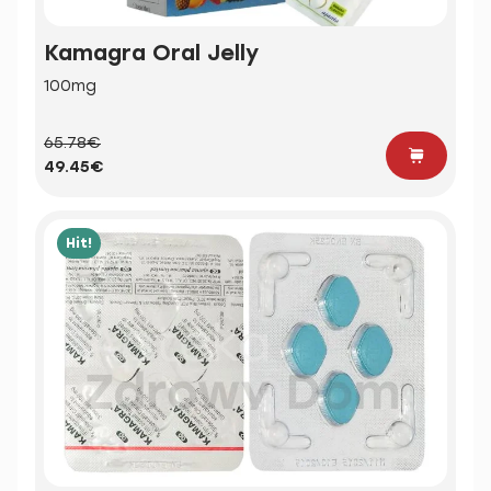
Kamagra Oral Jelly
100mg
65.78€
49.45€
Hit!