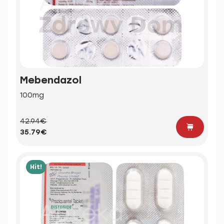
Mebendazol
100mg
42.94€
35.79€
Hit!