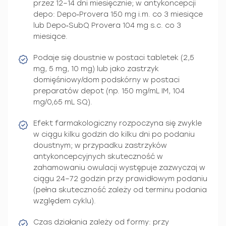
przez 12–14 dni miesięcznie; w antykoncepcji
depo: Depo‑Provera 150 mg i.m. co 3 miesiące
lub Depo‑SubQ Provera 104 mg s.c. co 3
miesiące.
Podaje się doustnie w postaci tabletek (2,5
mg, 5 mg, 10 mg) lub jako zastrzyk
domięśniowy/dom podskórny w postaci
preparatów depot (np. 150 mg/mL IM, 104
mg/0,65 mL SQ).
Efekt farmakologiczny rozpoczyna się zwykle
w ciągu kilku godzin do kilku dni po podaniu
doustnym; w przypadku zastrzyków
antykoncepcyjnych skuteczność w
zahamowaniu owulacji występuje zazwyczaj w
ciągu 24–72 godzin przy prawidłowym podaniu
(pełna skuteczność zależy od terminu podania
względem cyklu).
Czas działania zależy od formy: przy