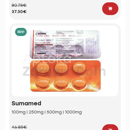
80.78€
37.30€
Hit!
Sumamed
100mg | 250mg | 500mg | 1000mg
46.85€