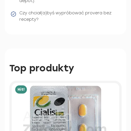
depot).
Czy chciał(a)byś wypróbować provera bez
recepty?
Top produkty
Hit!