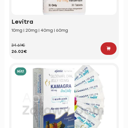
Levitra
10mg | 20mg | 40mg | 60mg
34.61€
26.02€
Hit!