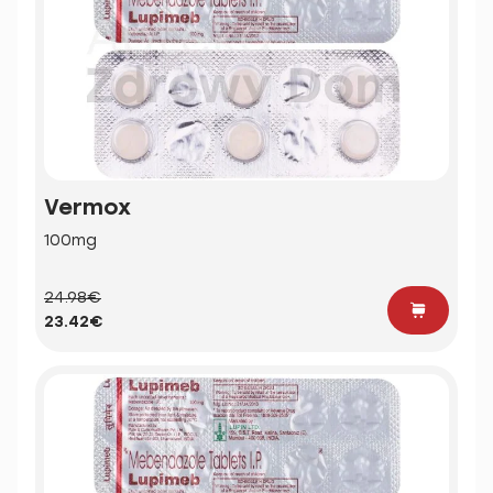
Vermox
100mg
24.98€
23.42€