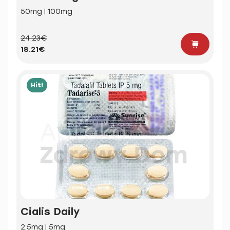
50mg | 100mg
24.23€
18.21€
Hit!
Cialis Daily
2.5mg | 5mg