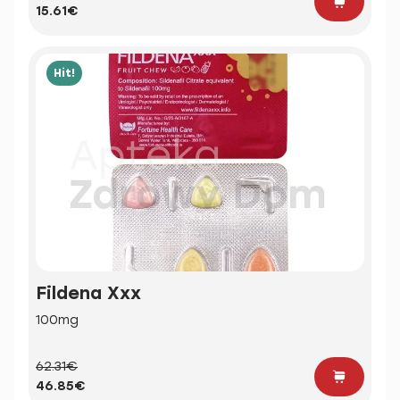
15.61€
Hit!
Fildena Xxx
100mg
62.31€
46.85€