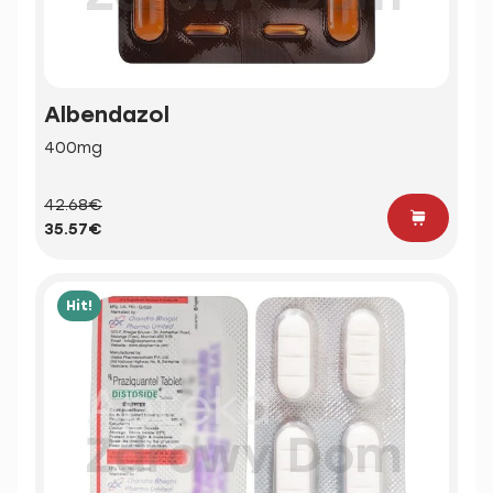
Albendazol
400mg
42.68€
35.57€
Hit!