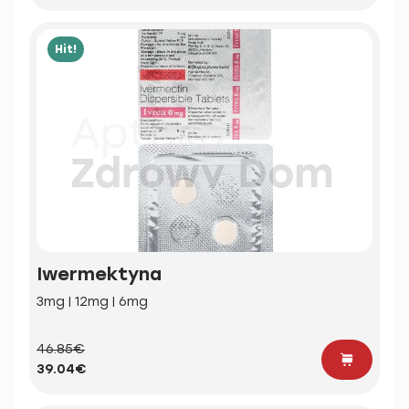
Hit!
Iwermektyna
3mg | 12mg | 6mg
46.85€
39.04€