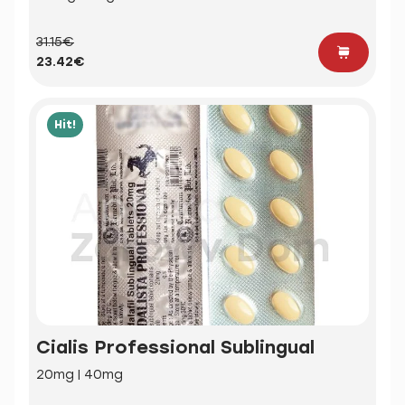
31.15€
23.42€
Hit!
Cialis Professional Sublingual
20mg | 40mg