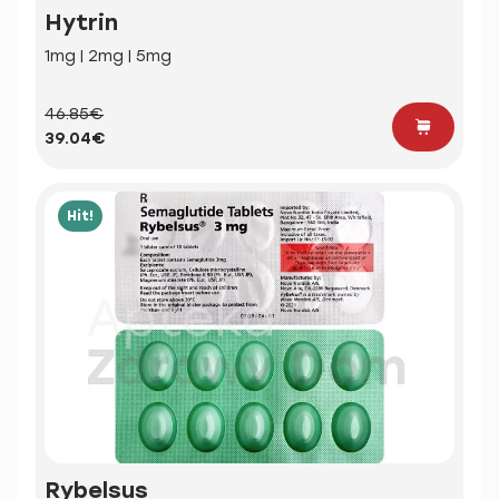
Hytrin
1mg | 2mg | 5mg
46.85€
39.04€
Hit!
Rybelsus