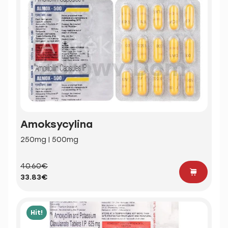
Amoksycylina
250mg | 500mg
40.60€
33.83€
Hit!