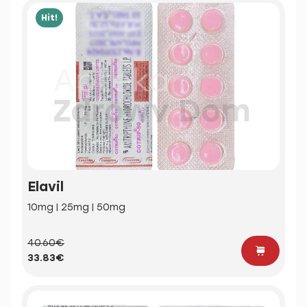
Hit!
Elavil
10mg | 25mg | 50mg
40.60€
33.83€