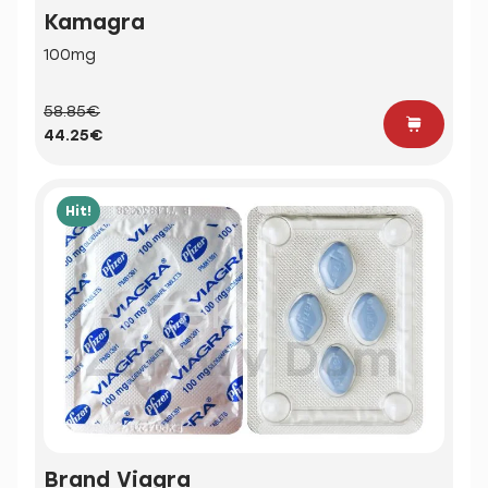
Kamagra
100mg
58.85€
44.25€
Hit!
Brand Viagra