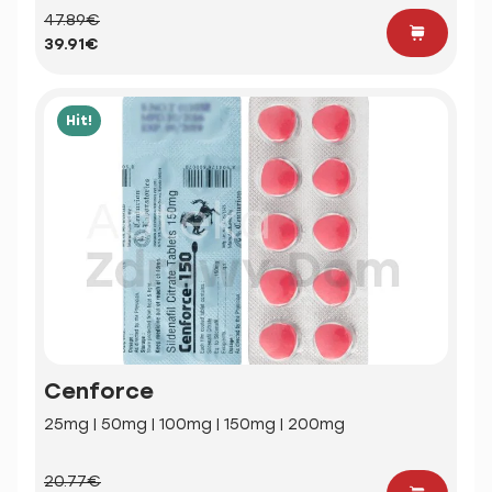
47.89€
39.91€
Hit!
Cenforce
25mg | 50mg | 100mg | 150mg | 200mg
20.77€