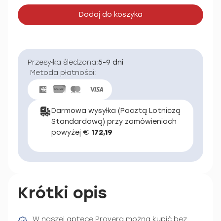
Dodaj do koszyka
Przesyłka śledzona:
5-9 dni
Metoda płatności:
Darmowa wysyłka (Pocztą Lotniczą
Standardową) przy zamówieniach
powyżej €
172,19
Krótki opis
W naszej aptece Provera można kupić bez