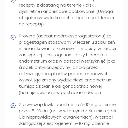
recepty z dostawą na terenie Polski;
dyskretne i anonimowe opakowanie. (Uwaga:
oficjalnie w wielu krajach preparat jest lekiem
na receptę).
Provera (acetat medroksyprogesteronu) to
progestagen stosowany w leczeniu zaburzeń
miesiączkowania, krwawień z macicy, w terapii
zastępczej z estrogenami, przy hiperplazji
endometrium oraz w postaci wstrzyknięć jako
środek antykoncepcyjny; działa przez
aktywację receptorów progesteronowych,
wywołując zmiany wydzielnicze endometrium i
tłumiąc działanie osi gonadotropinowej
(hamuje owulację w postaciach depot).
Zazwyczaj dawki doustne to 5–10 mg dziennie
przez 5–10 dni (np. w wtórnym braku miesiączki
lub nieprawidłowych krwawieniach); w terapii
zastępczej z estrogenem 5–10 mg dziennie