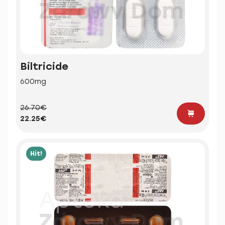
Biltricide
600mg
26.70€
22.25€
Hit!