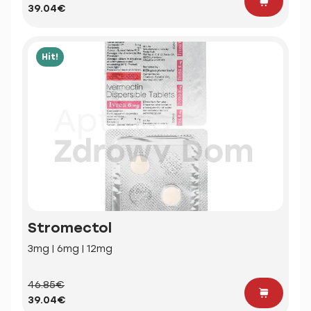
39.04€
Hit!
Stromectol
3mg | 6mg | 12mg
46.85€
39.04€