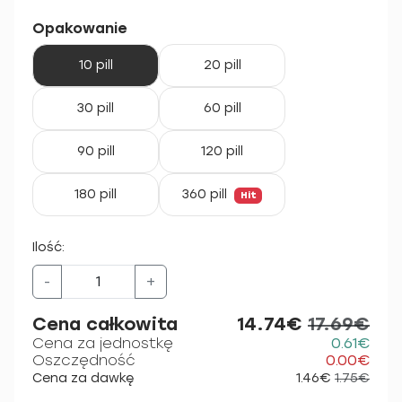
Opakowanie
10 pill
20 pill
30 pill
60 pill
90 pill
120 pill
180 pill
360 pill
Hit
Ilość:
-
+
Cena całkowita
14.74€
17.69€
Cena za jednostkę
0.61€
Oszczędność
0.00€
Cena za dawkę
1.46€
1.75€