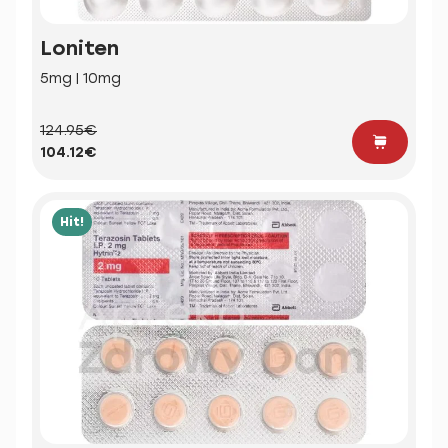
Loniten
5mg | 10mg
124.95€
104.12€
Hit!