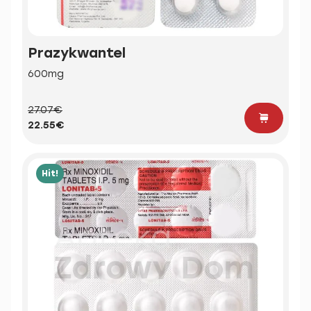
Prazykwantel
600mg
27.07€
22.55€
Hit!