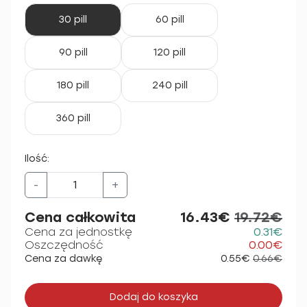
30 pill
60 pill
90 pill
120 pill
180 pill
240 pill
360 pill
Ilość:
-
+
Cena całkowita
16.43€
19.72€
Cena za jednostkę
0.31€
Oszczędność
0.00€
Cena za dawkę
0.55€
0.66€
Dodaj do koszyka