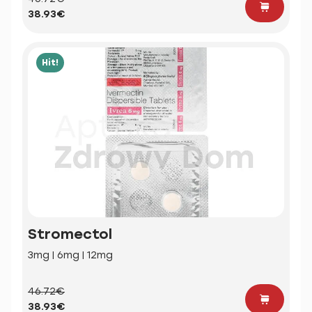
38.93€
Hit!
Stromectol
3mg | 6mg | 12mg
46.72€
38.93€