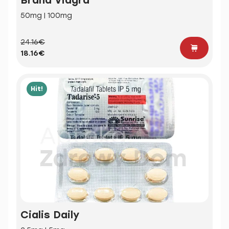
50mg | 100mg
24.16€
18.16€
Hit!
Cialis Daily