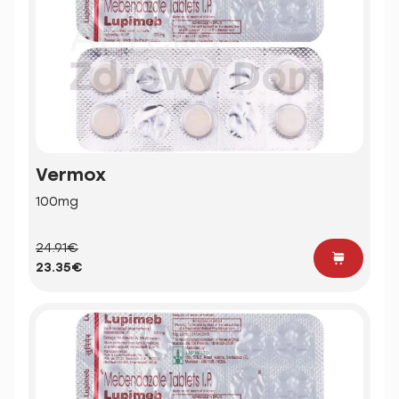
Vermox
100mg
24.91€
23.35€