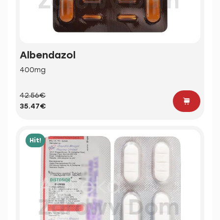
Albendazol
400mg
42.56€
35.47€
Hit!