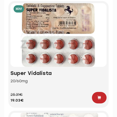
Hit!
Super Vidalista
20/60mg
25.31€
19.03€