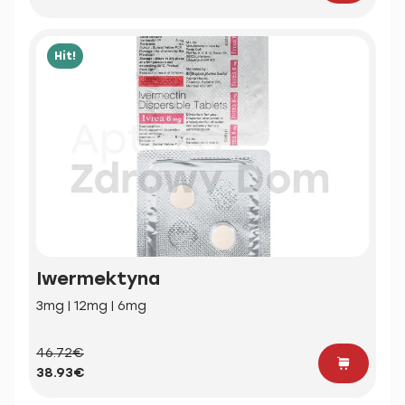
Hit!
Iwermektyna
3mg | 12mg | 6mg
46.72€
38.93€