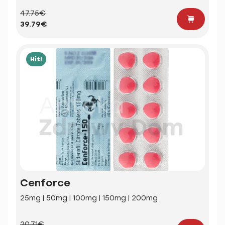
47.75€
39.79€
Hit!
Cenforce
25mg | 50mg | 100mg | 150mg | 200mg
20.71€