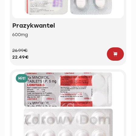
Prazykwantel
600mg
26.99€
22.49€
Hit!