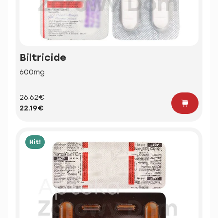
Biltricide
600mg
26.62€
22.19€
Hit!