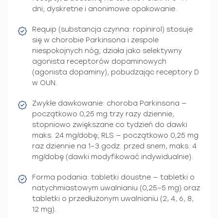
dni; dyskretne i anonimowe opakowanie.
Requip (substancja czynna: ropinirol) stosuje
się w chorobie Parkinsona i zespole
niespokojnych nóg; działa jako selektywny
agonista receptorów dopaminowych
(agonista dopaminy), pobudzając receptory D
w OUN.
Zwykłe dawkowanie: choroba Parkinsona —
początkowo 0,25 mg trzy razy dziennie,
stopniowo zwiększane co tydzień do dawki
maks. 24 mg/dobę; RLS — początkowo 0,25 mg
raz dziennie na 1–3 godz. przed snem, maks. 4
mg/dobę (dawki modyfikować indywidualnie).
Forma podania: tabletki doustne — tabletki o
natychmiastowym uwalnianiu (0,25–5 mg) oraz
tabletki o przedłużonym uwalnianiu (2, 4, 6, 8,
12 mg).