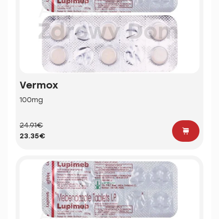
Vermox
100mg
24.91€
23.35€