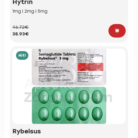
Hytrin
1mg | 2mg | 5mg
46.72€
38.93€
Hit!
Rybelsus