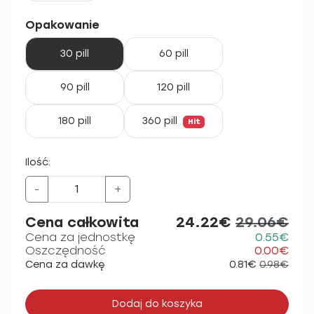
Opakowanie
30 pill
60 pill
90 pill
120 pill
180 pill
360 pill
Hit
Ilość:
-
+
Cena całkowita
24.22€
29.06€
Cena za jednostkę
0.55€
Oszczędność
0.00€
Cena za dawkę
0.81€
0.98€
Dodaj do koszyka