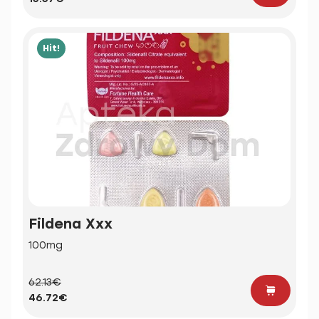
Hit!
Fildena Xxx
100mg
62.13€
46.72€