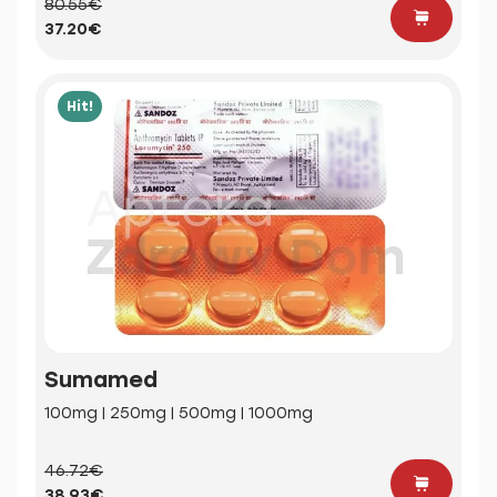
80.55€
37.20€
Hit!
Sumamed
100mg | 250mg | 500mg | 1000mg
46.72€
38.93€