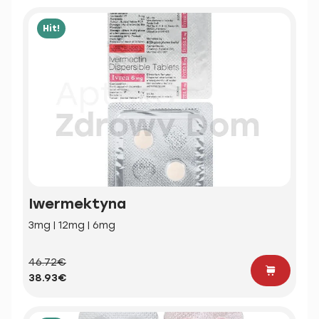
Hit!
Iwermektyna
3mg | 12mg | 6mg
46.72€
38.93€