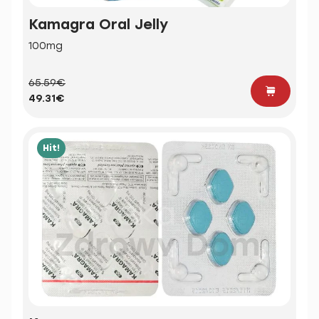
Kamagra Oral Jelly
100mg
65.59€
49.31€
Hit!