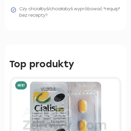
Czy chciałbyś/chciałabyś wypróbować "requip"
bez recepty?
Top produkty
Hit!