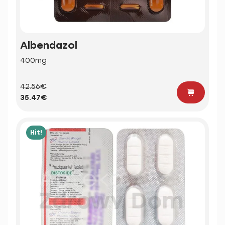
Albendazol
400mg
42.56€
35.47€
Hit!