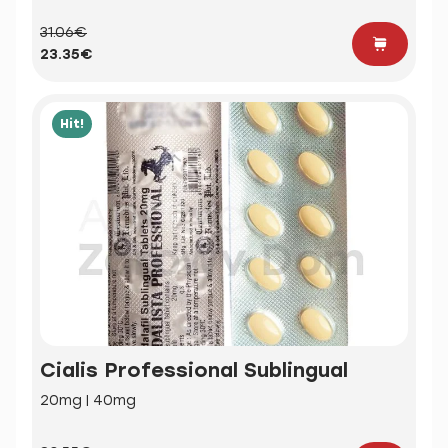
31.06€
23.35€
Hit!
Cialis Professional Sublingual
20mg | 40mg