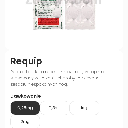
Requip
Requip to lek na receptę zawierający ropinirol,
stosowany w leczeniu choroby Parkinsona i
zespołu niespokojnych nóg.
Dawkowanie
0,25mg
0,5mg
1mg
2mg