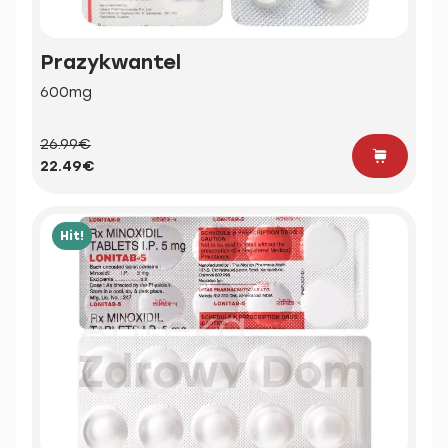
Prazykwantel
600mg
26.99€
22.49€
Hit!