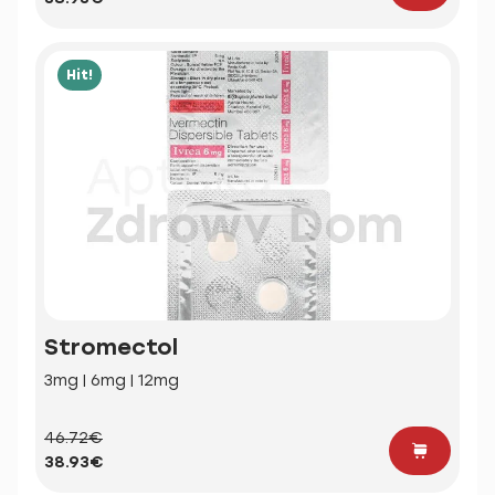
Hit!
Stromectol
3mg | 6mg | 12mg
46.72€
38.93€