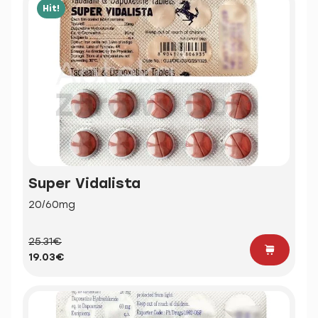
Hit!
Super Vidalista
20/60mg
25.31€
19.03€