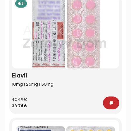
Hit!
Elavil
10mg | 25mg | 50mg
40.49€
33.74€