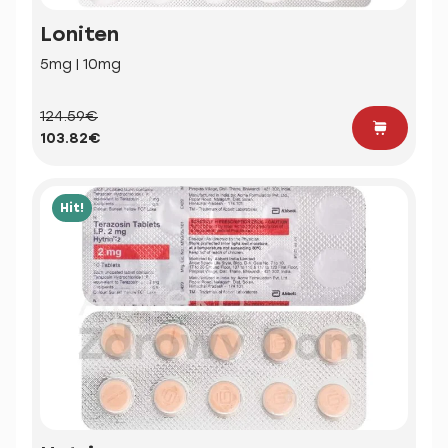
Loniten
5mg | 10mg
124.59€
103.82€
Hit!