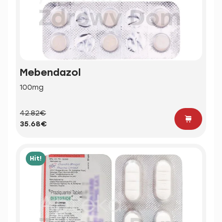
Mebendazol
100mg
42.82€
35.68€
Hit!