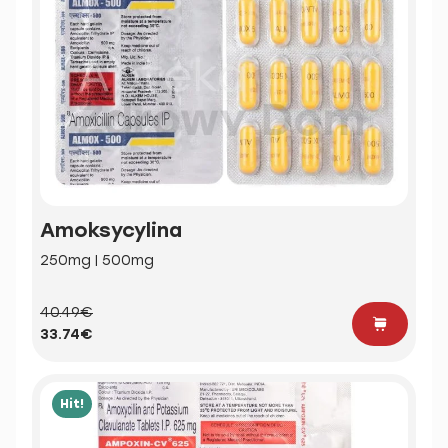
Amoksycylina
250mg | 500mg
40.49€
33.74€
Hit!