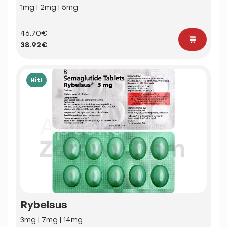
1mg | 2mg | 5mg
46.70€
38.92€
Hit!
Rybelsus
3mg | 7mg | 14mg