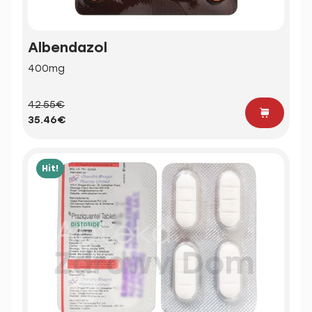
Albendazol
400mg
42.55€
35.46€
Hit!