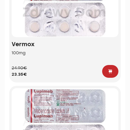
Vermox
100mg
24.90€
23.35€