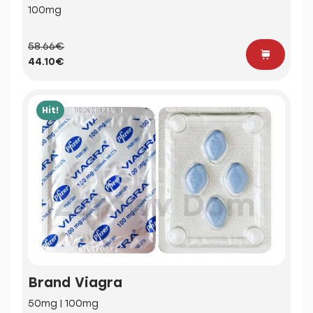
100mg
58.66€
44.10€
Hit!
Brand Viagra
50mg | 100mg