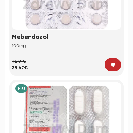
Mebendazol
100mg
42.81€
35.67€
Hit!