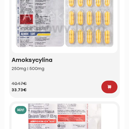
Amoksycylina
250mg | 500mg
40.47€
33.73€
Hit!