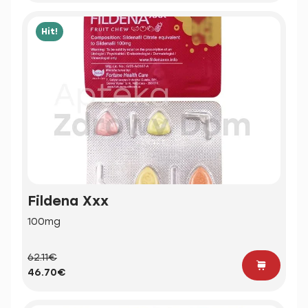
Hit!
Fildena Xxx
100mg
62.11€
46.70€