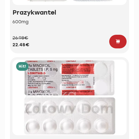
Prazykwantel
600mg
26.98€
22.48€
Hit!