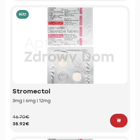
Hit!
Stromectol
3mg | 6mg | 12mg
46.70€
38.92€