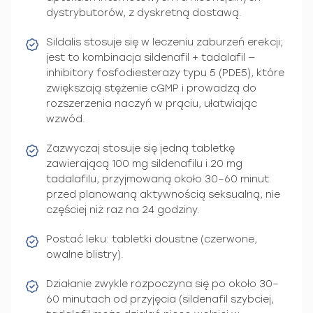
dystrybutorów, z dyskretną dostawą.
Sildalis stosuje się w leczeniu zaburzeń erekcji;
jest to kombinacja sildenafil + tadalafil —
inhibitory fosfodiesterazy typu 5 (PDE5), które
zwiększają stężenie cGMP i prowadzą do
rozszerzenia naczyń w prąciu, ułatwiając
wzwód.
Zazwyczaj stosuje się jedną tabletkę
zawierającą 100 mg sildenafilu i 20 mg
tadalafilu, przyjmowaną około 30–60 minut
przed planowaną aktywnością seksualną, nie
częściej niż raz na 24 godziny.
Postać leku: tabletki doustne (czerwone,
owalne blistry).
Działanie zwykle rozpoczyna się po około 30–
60 minutach od przyjęcia (sildenafil szybciej,