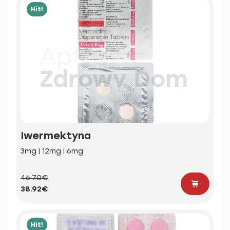
Hit!
Iwermektyna
3mg | 12mg | 6mg
46.70€
38.92€
Hit!