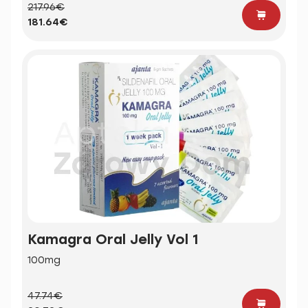
217.96€
181.64€
Kamagra Oral Jelly Vol 1
100mg
47.74€