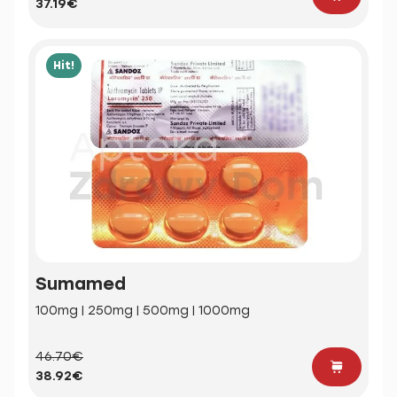
37.19€
Hit!
Sumamed
100mg | 250mg | 500mg | 1000mg
46.70€
38.92€