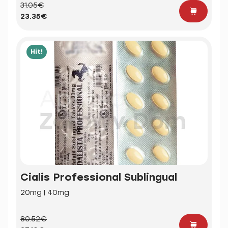
31.05€
23.35€
Hit!
Cialis Professional Sublingual
20mg | 40mg
80.52€