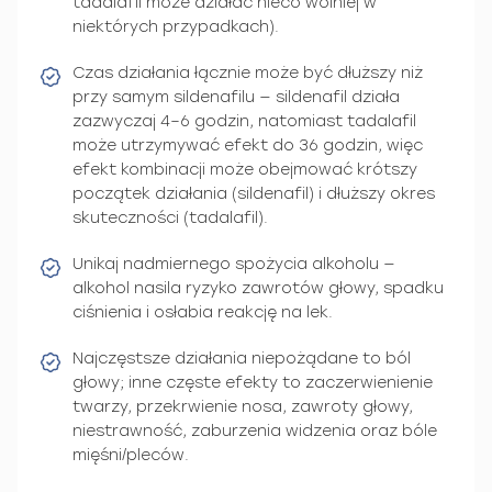
tadalafil może działać nieco wolniej w
niektórych przypadkach).
Czas działania łącznie może być dłuższy niż
przy samym sildenafilu — sildenafil działa
zazwyczaj 4–6 godzin, natomiast tadalafil
może utrzymywać efekt do 36 godzin, więc
efekt kombinacji może obejmować krótszy
początek działania (sildenafil) i dłuższy okres
skuteczności (tadalafil).
Unikaj nadmiernego spożycia alkoholu —
alkohol nasila ryzyko zawrotów głowy, spadku
ciśnienia i osłabia reakcję na lek.
Najczęstsze działania niepożądane to ból
głowy; inne częste efekty to zaczerwienienie
twarzy, przekrwienie nosa, zawroty głowy,
niestrawność, zaburzenia widzenia oraz bóle
mięśni/pleców.