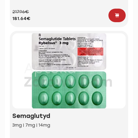
217.96€
181.64€
Semaglutyd
3mg | 7mg | 14mg