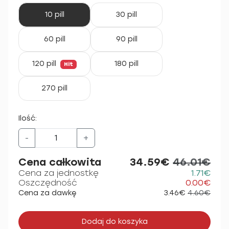
10 pill
30 pill
60 pill
90 pill
120 pill
180 pill
Hit
270 pill
Ilość:
-
+
Cena całkowita
34.59€
46.01€
Cena za jednostkę
1.71€
Oszczędność
0.00€
Cena za dawkę
3.46€
4.60€
Dodaj do koszyka