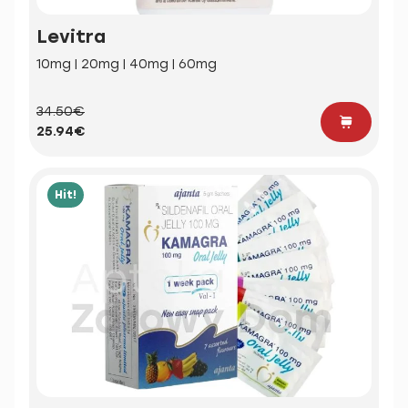
Levitra
10mg | 20mg | 40mg | 60mg
34.50€
25.94€
Hit!