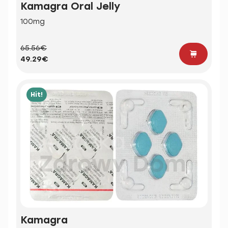
Kamagra Oral Jelly
100mg
65.56€
49.29€
Hit!
Kamagra