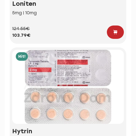
Loniten
5mg | 10mg
124.55€
103.79€
Hit!
Hytrin