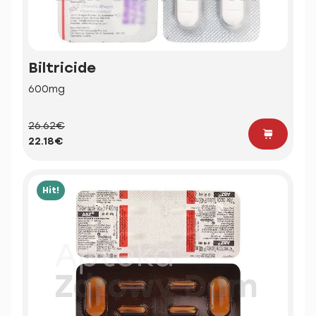
Biltricide
600mg
26.62€
22.18€
Hit!