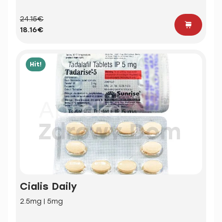
24.15€
18.16€
Hit!
Cialis Daily
2.5mg | 5mg