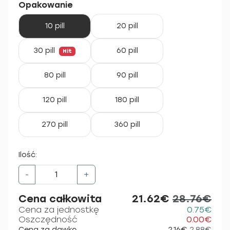
Opakowanie
10 pill
20 pill
30 pill
60 pill
Hit
80 pill
90 pill
120 pill
180 pill
270 pill
360 pill
Ilość:
-
+
Cena całkowita
21.62€
28.76€
Cena za jednostkę
0.75€
Oszczędność
0.00€
Cena za dawkę
2.16€
2.88€