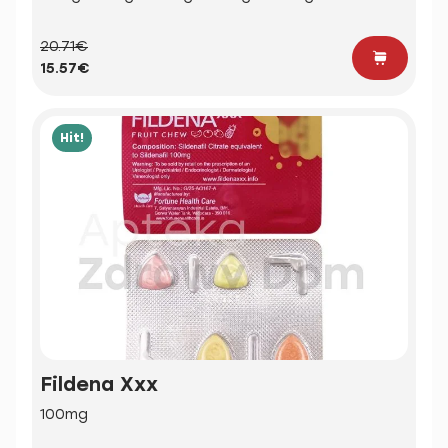
20.71€
15.57€
Hit!
Fildena Xxx
100mg