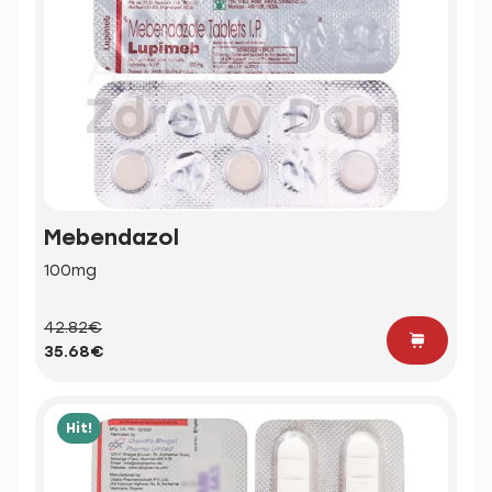
Mebendazol
100mg
42.82€
35.68€
Hit!