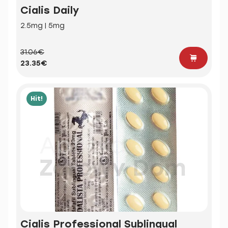
Cialis Daily
2.5mg | 5mg
31.06€
23.35€
Hit!
Cialis Professional Sublingual