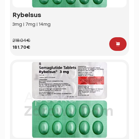
Rybelsus
3mg | 7mg | 14mg
218.04€
181.70€