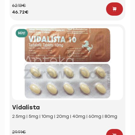
62.13€
46.72€
Hit!
Vidalista
2.5mg | 5mg | 10mg | 20mg | 40mg | 60mg | 80mg
29.91€