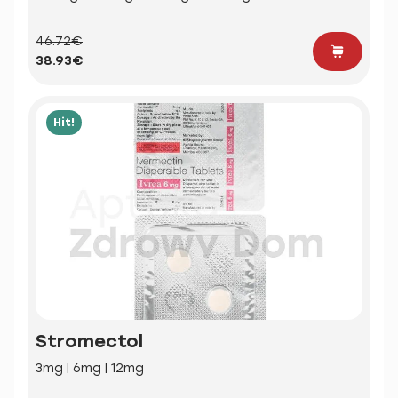
46.72€
38.93€
Hit!
Stromectol
3mg | 6mg | 12mg