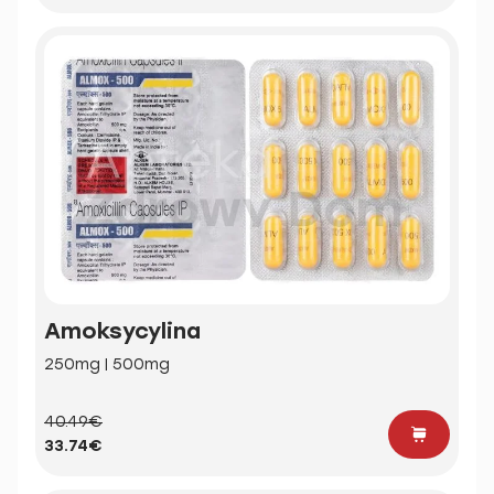
Amoksycylina
250mg | 500mg
40.49€
33.74€