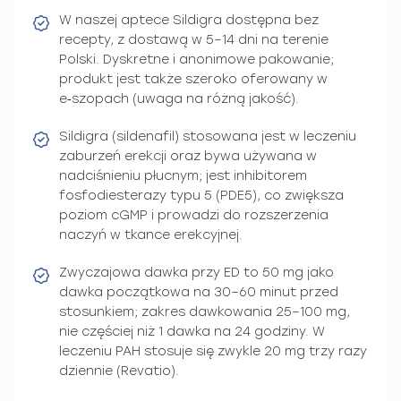
W naszej aptece Sildigra dostępna bez
recepty, z dostawą w 5–14 dni na terenie
Polski. Dyskretne i anonimowe pakowanie;
produkt jest także szeroko oferowany w
e‑szopach (uwaga na różną jakość).
Sildigra (sildenafil) stosowana jest w leczeniu
zaburzeń erekcji oraz bywa używana w
nadciśnieniu płucnym; jest inhibitorem
fosfodiesterazy typu 5 (PDE5), co zwiększa
poziom cGMP i prowadzi do rozszerzenia
naczyń w tkance erekcyjnej.
Zwyczajowa dawka przy ED to 50 mg jako
dawka początkowa na 30–60 minut przed
stosunkiem; zakres dawkowania 25–100 mg,
nie częściej niż 1 dawka na 24 godziny. W
leczeniu PAH stosuje się zwykle 20 mg trzy razy
dziennie (Revatio).