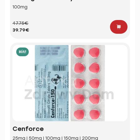
100mg
47.75€
39.79€
Hit!
Cenforce
25mg | 50mg | 100mg | 150mg | 200mg