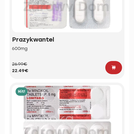
Prazykwantel
600mg
26.99€
22.49€
Hit!