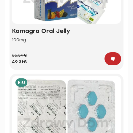
Kamagra Oral Jelly
100mg
65.59€
49.31€
Hit!