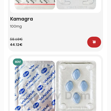
Kamagra
100mg
58.68€
44.12€
Hit!