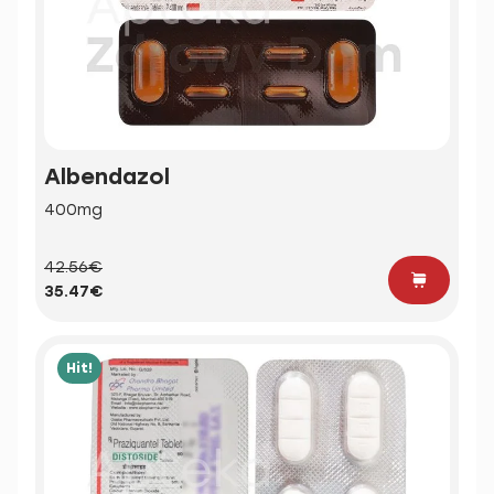
Albendazol
400mg
42.56€
35.47€
Hit!