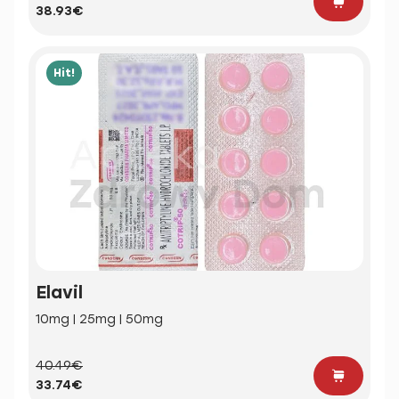
38.93€
Hit!
Elavil
10mg | 25mg | 50mg
40.49€
33.74€