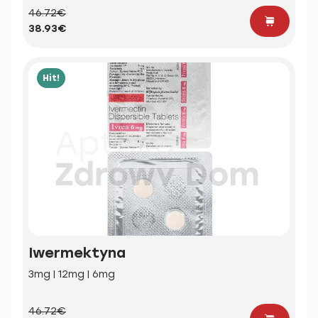
46.72€
38.93€
Hit!
Iwermektyna
3mg | 12mg | 6mg
46.72€