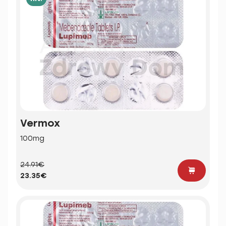
Vermox
100mg
24.91€
23.35€