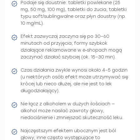
Podaje się doustnie: tabletki powlekane (25
mg, 50 mg, 100 mg), tabletki do żucia, tabletki
typu soft/sublingwalne oraz płyn doustny (np.
10 mg/mL).
Efekt zazwyczaj zaczyna się po 30–60
minutach od przyjęcia; formy szybkok
działające reklamowane w e‑shopach mogą
zaczynać działać szybciej (ok. 15–30 min).
Czas działania zwykle wynosi około 4–5 godzin
(u niektórych osób efekt może utrzymywać się
krócej lub nieco dłużej, ale nie jest to lek
długodziałający).
Nie łącz z alkoholem w dużych ilościach —
alkohol może nasilać zawroty głowy,
niedociśnienie i zmniejszać skuteczność leku.
Najczęstszym efektem ubocznym jest ból
głowy; inne często występujące to