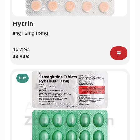
Hytrin
1mg | 2mg | 5mg
46.72€
38.93€
Hit!