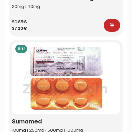
20mg | 40mg
80.55€
37.20€
Hit!
Sumamed
100mg | 250mg | 500mg | 1000mg