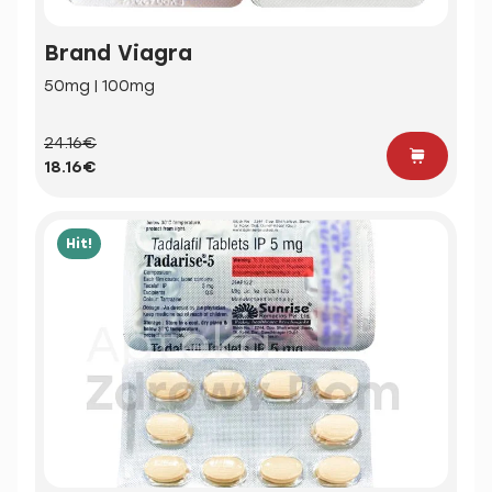
Brand Viagra
50mg | 100mg
24.16€
18.16€
Hit!