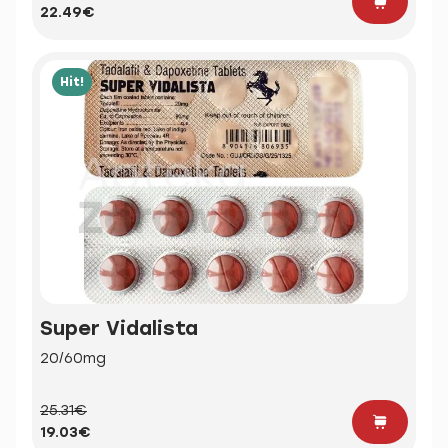
22.49€
Hit!
Super Vidalista
20/60mg
25.31€
19.03€