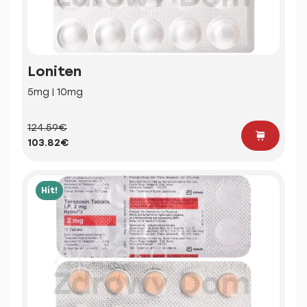
Loniten
5mg | 10mg
124.59€
103.82€
Hit!