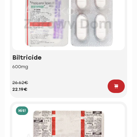
Biltricide
600mg
26.62€
22.19€
Hit!