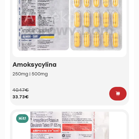
Amoksycylina
250mg | 500mg
40.47€
33.73€
Hit!