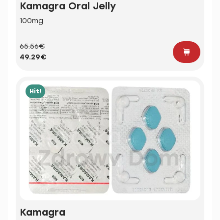
Kamagra Oral Jelly
100mg
65.56€
49.29€
Hit!
Kamagra