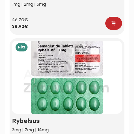
1mg | 2mg | 5mg
46.70€
38.92€
Hit!
Rybelsus
3mg | 7mg | 14mg