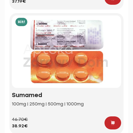
37.19€
Hit!
Sumamed
100mg | 250mg | 500mg | 1000mg
46.70€
38.92€