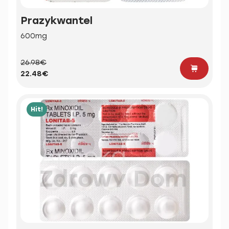
Prazykwantel
600mg
26.98€
22.48€
Hit!