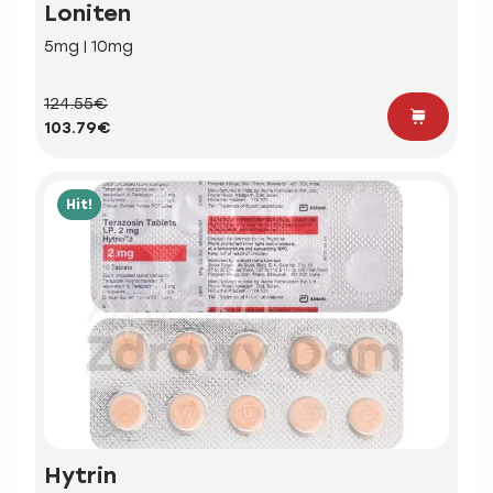
Loniten
5mg | 10mg
124.55€
103.79€
Hit!
Hytrin