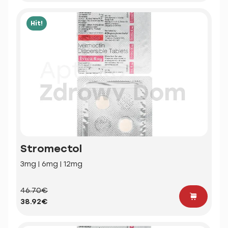
Hit!
Stromectol
3mg | 6mg | 12mg
46.70€
38.92€