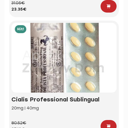
31.05€
23.35€
Hit!
Cialis Professional Sublingual
20mg | 40mg
80.52€