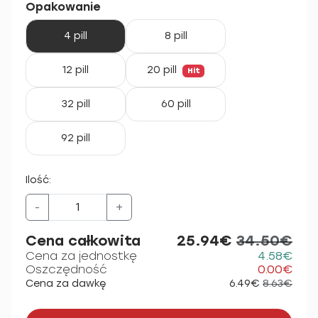
Opakowanie
4 pill
8 pill
12 pill
20 pill
Hit
32 pill
60 pill
92 pill
Ilość:
-
+
Cena całkowita
25.94€
34.50€
Cena za jednostkę
4.58€
Oszczędność
0.00€
Cena za dawkę
6.49€
8.63€