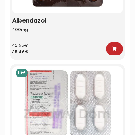
Albendazol
400mg
42.55€
35.46€
Hit!