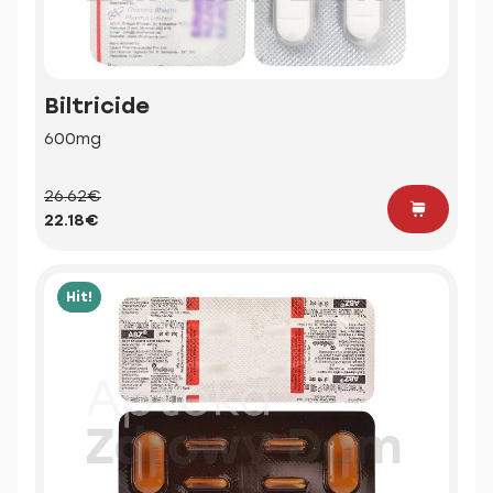
Biltricide
600mg
26.62€
22.18€
Hit!