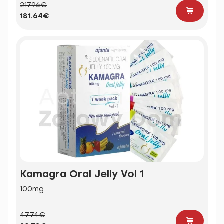
217.96€
181.64€
Kamagra Oral Jelly Vol 1
100mg
47.74€