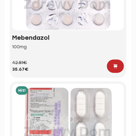
Mebendazol
100mg
42.81€
35.67€
Hit!