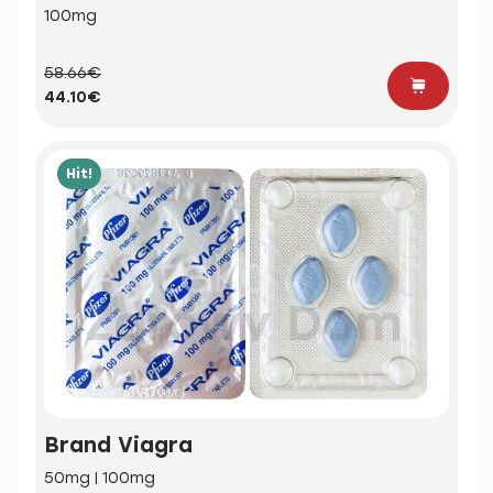
100mg
58.66€
44.10€
Hit!
Brand Viagra
50mg | 100mg