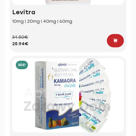
Levitra
10mg | 20mg | 40mg | 60mg
34.50€
25.94€
Hit!