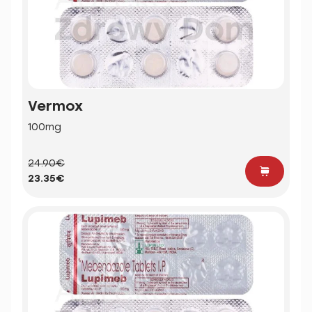
Vermox
100mg
24.90€
23.35€