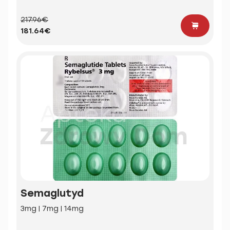
217.96€
181.64€
Semaglutyd
3mg | 7mg | 14mg