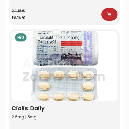
24.15€
18.16€
Hit!
Cialis Daily
2.5mg | 5mg