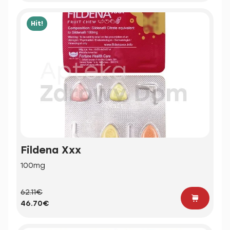
Hit!
Fildena Xxx
100mg
62.11€
46.70€