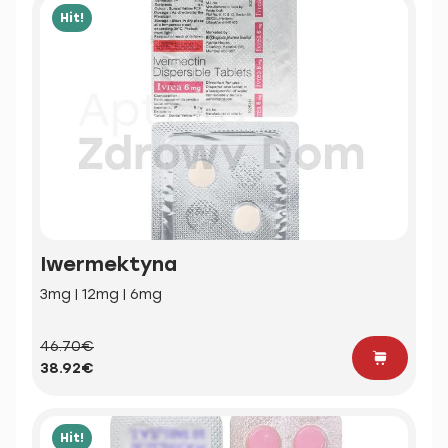
Hit!
Iwermektyna
3mg | 12mg | 6mg
46.70€
38.92€
Hit!