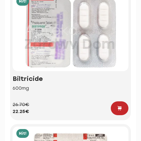
Hit!
Biltricide
600mg
26.70€
22.25€
Hit!