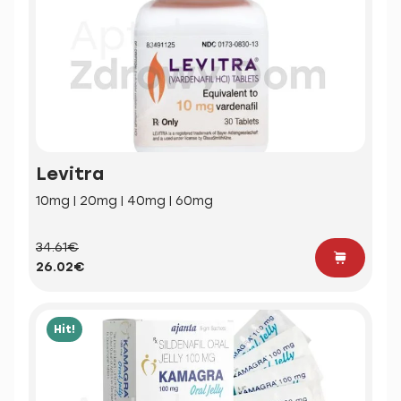
Levitra
10mg | 20mg | 40mg | 60mg
34.61€
26.02€
Hit!