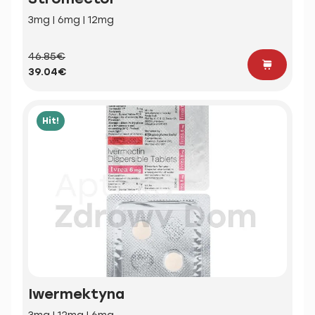
3mg | 6mg | 12mg
46.85€
39.04€
Hit!
Iwermektyna