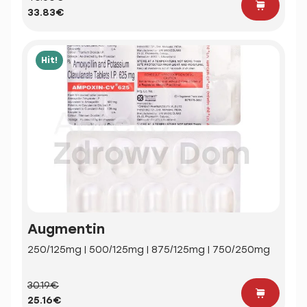
33.83€
Hit!
Augmentin
250/125mg | 500/125mg | 875/125mg | 750/250mg
30.19€
25.16€