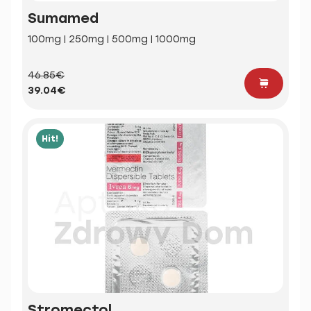
Sumamed
100mg | 250mg | 500mg | 1000mg
46.85€
39.04€
Hit!
Stromectol