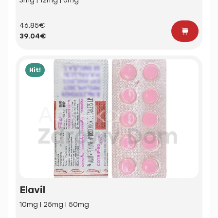
3mg | 12mg | 6mg
46.85€
39.04€
Hit!
Elavil
10mg | 25mg | 50mg