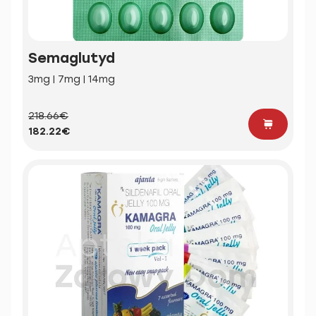
Semaglutyd
3mg | 7mg | 14mg
218.66€
182.22€