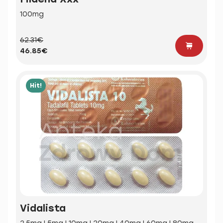
100mg
62.31€
46.85€
Hit!
Vidalista