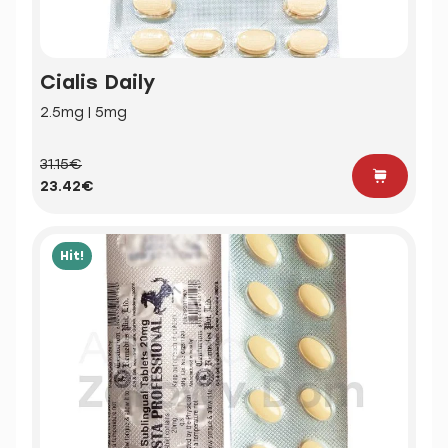
Cialis Daily
2.5mg | 5mg
31.15€
23.42€
Hit!