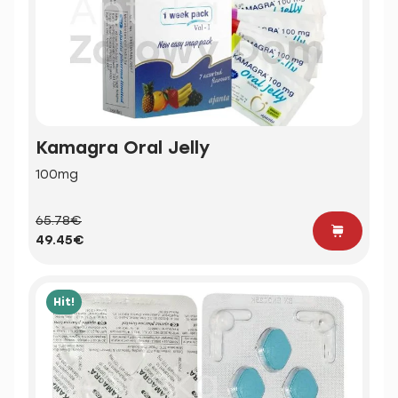
Kamagra Oral Jelly
100mg
65.78€
49.45€
Hit!