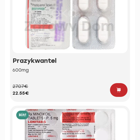
Prazykwantel
600mg
27.07€
22.55€
Hit!