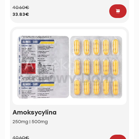
40.60€
33.83€
Amoksycylina
250mg | 500mg
40.60€