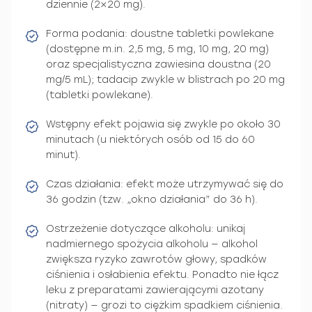
dziennie (2×20 mg).
Forma podania: doustne tabletki powlekane
(dostępne m.in. 2,5 mg, 5 mg, 10 mg, 20 mg)
oraz specjalistyczna zawiesina doustna (20
mg/5 mL); tadacip zwykle w blistrach po 20 mg
(tabletki powlekane).
Wstępny efekt pojawia się zwykle po około 30
minutach (u niektórych osób od 15 do 60
minut).
Czas działania: efekt może utrzymywać się do
36 godzin (tzw. „okno działania” do 36 h).
Ostrzeżenie dotyczące alkoholu: unikaj
nadmiernego spożycia alkoholu — alkohol
zwiększa ryzyko zawrotów głowy, spadków
ciśnienia i osłabienia efektu. Ponadto nie łącz
leku z preparatami zawierającymi azotany
(nitraty) — grozi to ciężkim spadkiem ciśnienia.