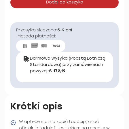
Dodaj do koszyka
Przesyłka śledzona:
5-9 dni
Metoda płatności:
Darmowa wysyłka (Pocztą Lotniczą
Standardową) przy zamówieniach
powyżej €
172,19
Krótki opis
W aptece można kupić tadacip; choć
oficjalnie tadalafil jest lekiem na receptę w