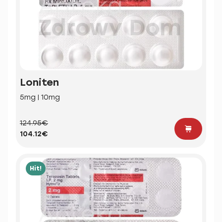
Loniten
5mg | 10mg
124.95€
104.12€
Hit!