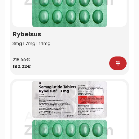
Rybelsus
3mg | 7mg | 14mg
218.66€
182.22€