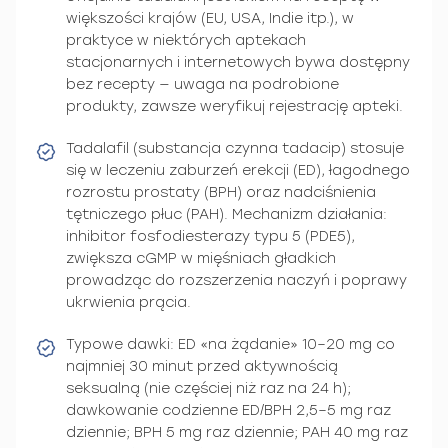
większości krajów (EU, USA, Indie itp.), w
praktyce w niektórych aptekach
stacjonarnych i internetowych bywa dostępny
bez recepty — uwaga na podrobione
produkty, zawsze weryfikuj rejestrację apteki.
Tadalafil (substancja czynna tadacip) stosuje
się w leczeniu zaburzeń erekcji (ED), łagodnego
rozrostu prostaty (BPH) oraz nadciśnienia
tętniczego płuc (PAH). Mechanizm działania:
inhibitor fosfodiesterazy typu 5 (PDE5),
zwiększa cGMP w mięśniach gładkich
prowadząc do rozszerzenia naczyń i poprawy
ukrwienia prącia.
Typowe dawki: ED «na żądanie» 10–20 mg co
najmniej 30 minut przed aktywnością
seksualną (nie częściej niż raz na 24 h);
dawkowanie codzienne ED/BPH 2,5–5 mg raz
dziennie; BPH 5 mg raz dziennie; PAH 40 mg raz