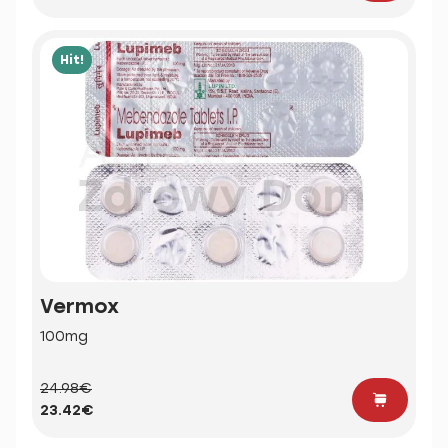
Hit!
Vermox
100mg
24.98€
23.42€