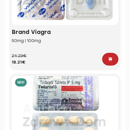
Brand Viagra
50mg | 100mg
24.23€
18.21€
Hit!