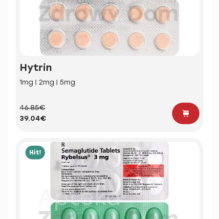
Hytrin
1mg | 2mg | 5mg
46.85€
39.04€
Hit!