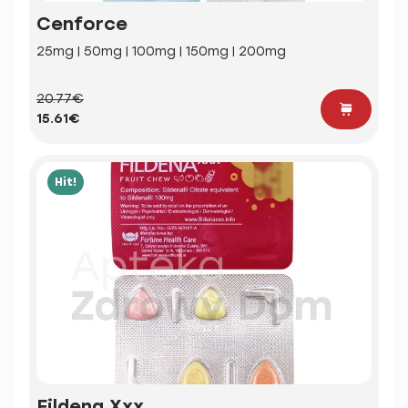
Cenforce
25mg | 50mg | 100mg | 150mg | 200mg
20.77€
15.61€
Hit!
Fildena Xxx