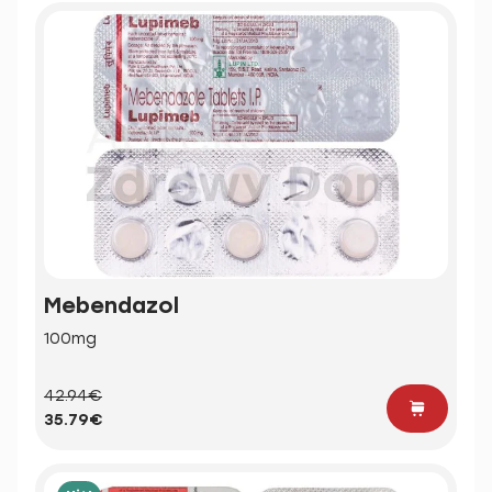
Mebendazol
100mg
42.94€
35.79€