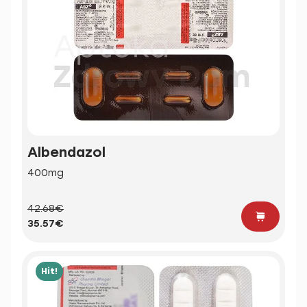
Albendazol
400mg
42.68€
35.57€
Hit!