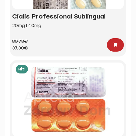
Cialis Professional Sublingual
20mg | 40mg
80.78€
37.30€
Hit!