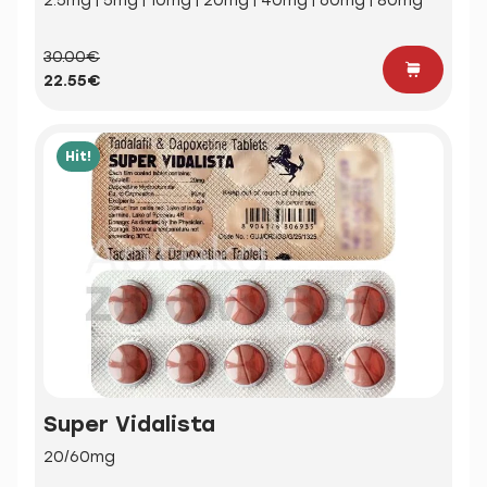
2.5mg | 5mg | 10mg | 20mg | 40mg | 60mg | 80mg
30.00€
22.55€
Hit!
Super Vidalista
20/60mg