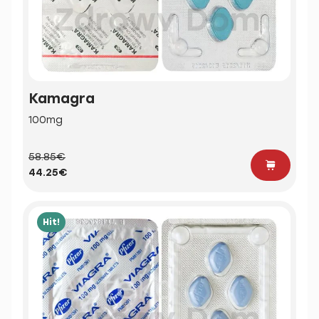
Kamagra
100mg
58.85€
44.25€
Hit!