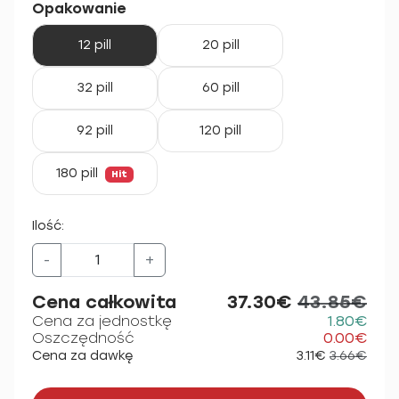
Opakowanie
12 pill
20 pill
32 pill
60 pill
92 pill
120 pill
180 pill
Hit
Ilość:
-
+
Cena całkowita
37.30€
43.85€
Cena za jednostkę
1.80€
Oszczędność
0.00€
Cena za dawkę
3.11€
3.66€