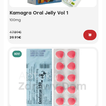
Kamagra Oral Jelly Vol 1
100mg
47.89€
39.91€
Hit!