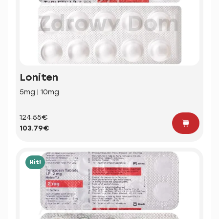
Loniten
5mg | 10mg
124.55€
103.79€
Hit!