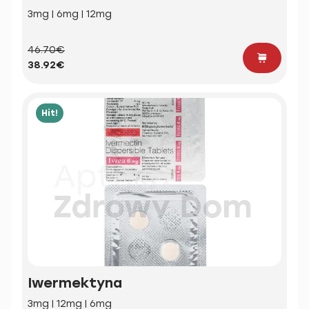
3mg | 6mg | 12mg
46.70€
38.92€
Hit!
Iwermektyna
3mg | 12mg | 6mg