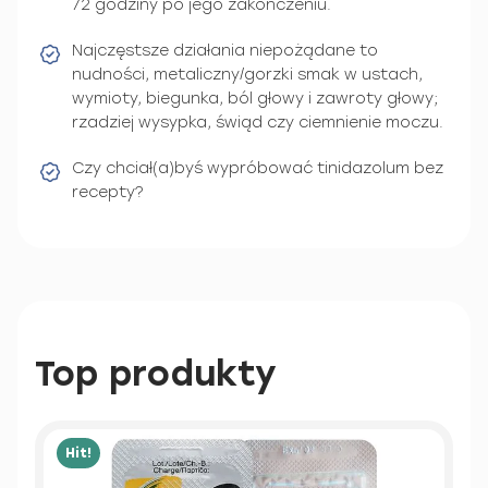
72 godziny po jego zakończeniu.
Najczęstsze działania niepożądane to
nudności, metaliczny/gorzki smak w ustach,
wymioty, biegunka, ból głowy i zawroty głowy;
rzadziej wysypka, świąd czy ciemnienie moczu.
Czy chciał(a)byś wypróbować tinidazolum bez
recepty?
Top produkty
Hit!