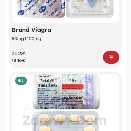
Brand Viagra
50mg | 100mg
24.15€
18.16€
Hit!