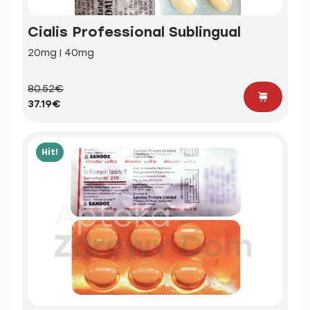
Cialis Professional Sublingual
20mg | 40mg
80.52€
37.19€
Hit!