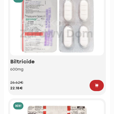
Biltricide
600mg
26.62€
22.18€
Hit!