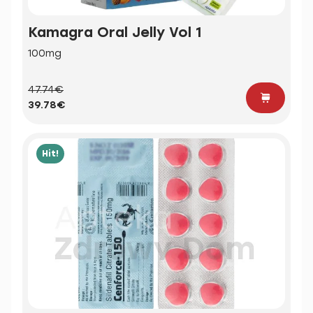
Kamagra Oral Jelly Vol 1
100mg
47.74€
39.78€
Hit!