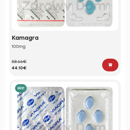
Kamagra
100mg
58.66€
44.10€
Hit!