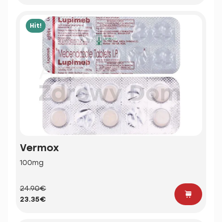
Hit!
Vermox
100mg
24.90€
23.35€