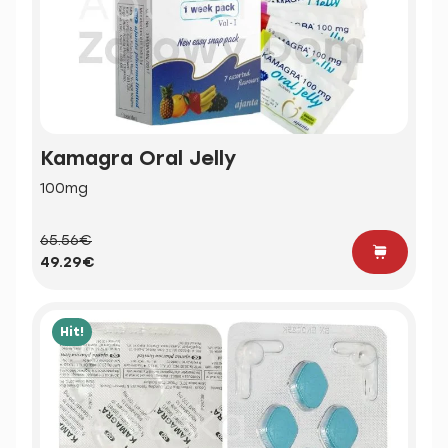
Kamagra Oral Jelly
100mg
65.56€
49.29€
Hit!