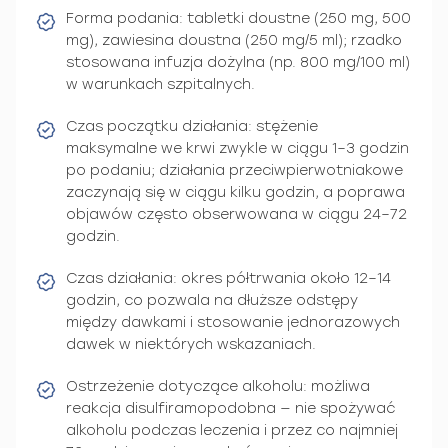
Forma podania: tabletki doustne (250 mg, 500
mg), zawiesina doustna (250 mg/5 ml); rzadko
stosowana infuzja dożylna (np. 800 mg/100 ml)
w warunkach szpitalnych.
Czas początku działania: stężenie
maksymalne we krwi zwykle w ciągu 1–3 godzin
po podaniu; działania przeciwpierwotniakowe
zaczynają się w ciągu kilku godzin, a poprawa
objawów często obserwowana w ciągu 24–72
godzin.
Czas działania: okres półtrwania około 12–14
godzin, co pozwala na dłuższe odstępy
między dawkami i stosowanie jednorazowych
dawek w niektórych wskazaniach.
Ostrzeżenie dotyczące alkoholu: możliwa
reakcja disulfiramopodobna — nie spożywać
alkoholu podczas leczenia i przez co najmniej