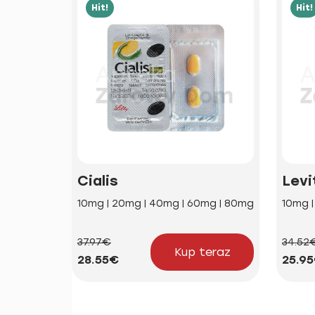
Hit!
Hit!
Cialis
Levi
10mg | 20mg | 40mg | 60mg | 80mg
10mg 
37.97€
34.52
Kup teraz
28.55€
25.9