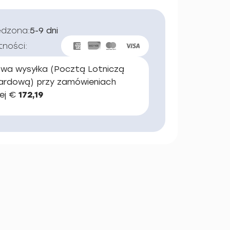
edzona:
5-9 dni
tności:
wa wysyłka (Pocztą Lotniczą
ardową) przy zamówieniach
ej €
172,19