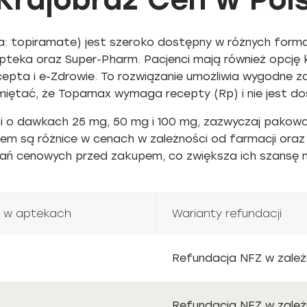
: topiramate) jest szeroko dostępny w różnych forma
Apteka oraz Super-Pharm. Pacjenci mają również opcję 
epta i e-Zdrowie. To rozwiązanie umożliwia wygodne z
iętać, że Topamax wymaga recepty (Rp) i nie jest d
i o dawkach 25 mg, 50 mg i 100 mg, zazwyczaj pakowan
m są różnice w cenach w zależności od farmacji oraz
ń cenowych przed zakupem, co zwiększa ich szansę na 
y w aptekach
Warianty refundacji
Refundacja NFZ w zależ
Refundacja NFZ w zależ