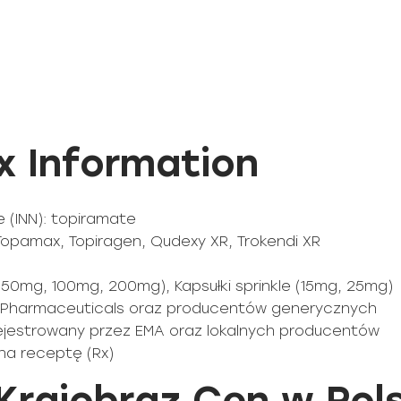
 Information
 (INN): topiramate
Topamax, Topiragen, Qudexy XR, Trokendi XR
 50mg, 100mg, 200mg), Kapsułki sprinkle (15mg, 25mg)
n Pharmaceuticals oraz producentów generycznych
arejestrowany przez EMA oraz lokalnych producentów
 na receptę (Rx)
Krajobraz Cen w Pol