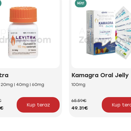
Hit!
tra
Kamagra Oral Jelly
| 20mg | 40mg | 60mg
100mg
€
65.59€
Kup teraz
Kup ter
5€
49.31€