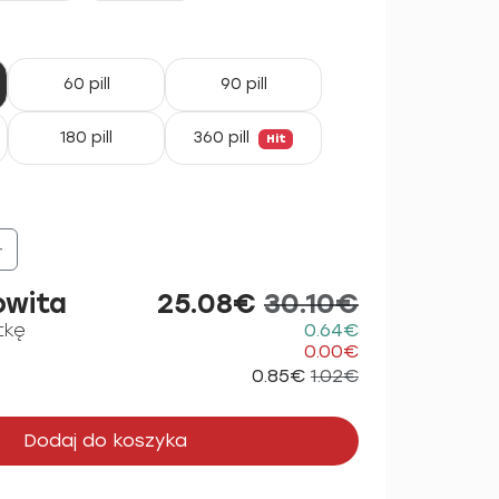
60 pill
90 pill
180 pill
360 pill
Hit
+
owita
25.08€
30.10€
tkę
0.64€
0.00€
0.85€
1.02€
Dodaj do koszyka