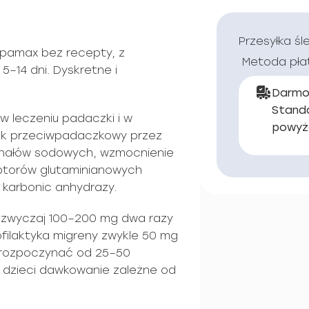
Przesyłka śl
pamax bez recepty, z
Metoda pła
5–14 dni. Dyskretne i
Darmo
Stand
w leczeniu padaczki i w
powyż
 lek przeciwpadaczkowy przez
anałów sodowych, wzmocnienie
ptorów glutaminianowych
y karbonic anhydrazy.
 zazwyczaj 100–200 mg dwa razy
filaktyka migreny zwykle 50 mg
; rozpoczynać od 25–50
 dzieci dawkowanie zależne od