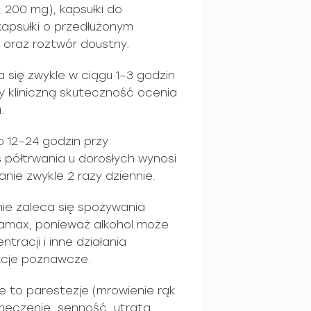
0, 200 mg), kapsułki do
kapsułki o przedłużonym
) oraz roztwór doustny.
 się zwykle w ciągu 1–3 godzin
y kliniczną skuteczność ocenia
.
o 12–24 godzin przy
półtrwania u dorosłych wynosi
nie zwykle 2 razy dziennie.
nie zaleca się spożywania
amax, ponieważ alkohol może
tracji i inne działania
kcje poznawcze.
e to parestezje (mrowienie rąk
zmęczenie, senność, utrata