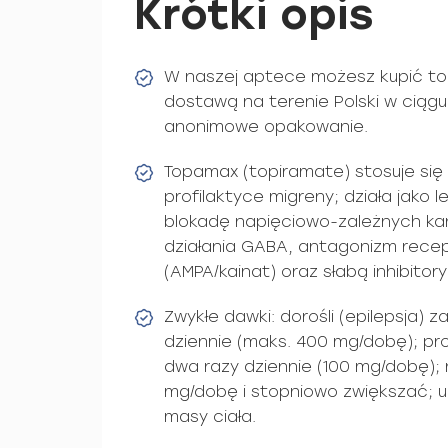
Krótki opis
W naszej aptece możesz kupić to
dostawą na terenie Polski w ciągu 
anonimowe opakowanie.
Topamax (topiramate) stosuje się 
profilaktyce migreny; działa jako
blokadę napięciowo-zależnych k
działania GABA, antagonizm rece
(AMPA/kainat) oraz słabą inhibitor
Zwykłe dawki: dorośli (epilepsja)
dziennie (maks. 400 mg/dobę); pro
dwa razy dziennie (100 mg/dobę)
mg/dobę i stopniowo zwiększać; u
masy ciała.