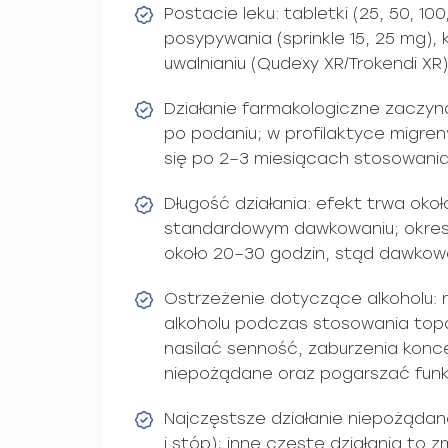
Postacie leku: tabletki (25, 50, 10
posypywania (sprinkle 15, 25 mg), 
uwalnianiu (Qudexy XR/Trokendi XR
Działanie farmakologiczne zaczyna
po podaniu; w profilaktyce migren
się po 2–3 miesiącach stosowania
Długość działania: efekt trwa okoł
standardowym dawkowaniu; okres 
około 20–30 godzin, stąd dawkowa
Ostrzeżenie dotyczące alkoholu: 
alkoholu podczas stosowania top
nasilać senność, zaburzenia koncen
niepożądane oraz pogarszać fun
Najczęstsze działanie niepożądan
i stóp); inne częste działania to 