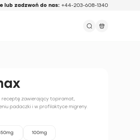
e lub zadzwoń do nas:
+44-203-608-1340
max
 receptę zawierający topiramat,
niu padaczki i w profilaktyce migreny.
50mg
100mg