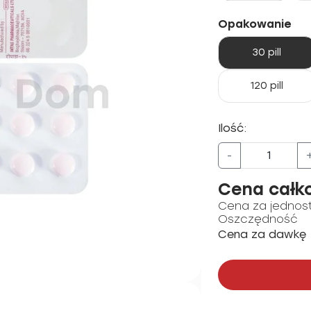
Opakowanie
30 pill
120 pill
Ilość:
-
Cena całk
Cena za jednos
Oszczędność
Cena za dawkę