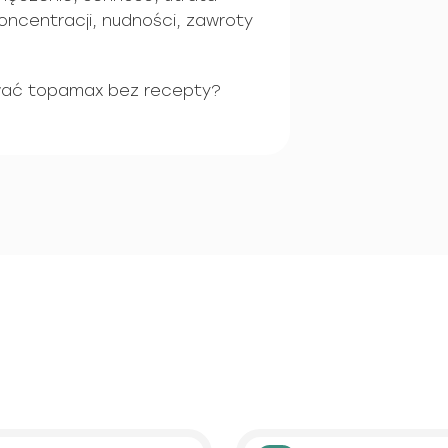
koncentracji, nudności, zawroty
ować topamax bez recepty?