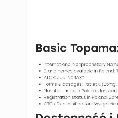
Basic Topamax
International Nonproprietary Name
Brand names available in Poland: 
ATC Code: N03AX11
Forms & dosages: Tabletki (25mg,
Manufacturers in Poland: Jansse
Registration status in Poland: Z
OTC / Rx classification: Wyłącznie
Dostępność i 