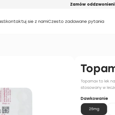
Zamów oddzwonieni
as
Skontaktuj sie z nami
Czesto zadawane pytania
Topa
Topamax to lek na
stosowany w lecze
Dawkowanie
25mg