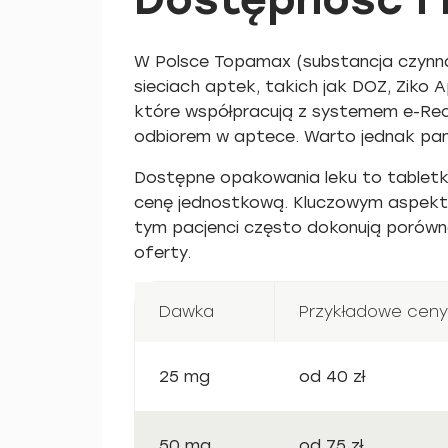
W Polsce Topamax (substancja czynna
sieciach aptek, takich jak DOZ, Ziko 
które współpracują z systemem e-Rec
odbiorem w aptece. Warto jednak pam
Dostępne opakowania leku to tabletk
cenę jednostkową. Kluczowym aspekte
tym pacjenci często dokonują porówna
oferty.
Dawka
Przykładowe cen
25 mg
od 40 zł
50 mg
od 75 zł