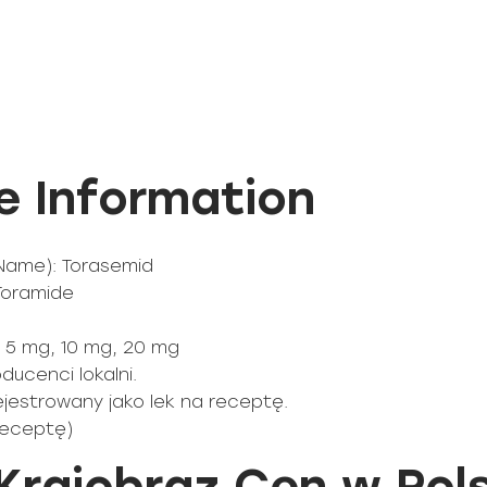
e Information
 Name): Torasemid
Toramide
, 5 mg, 10 mg, 20 mg
ducenci lokalni.
ejestrowany jako lek na receptę.
 receptę)
Krajobraz Cen w Pol