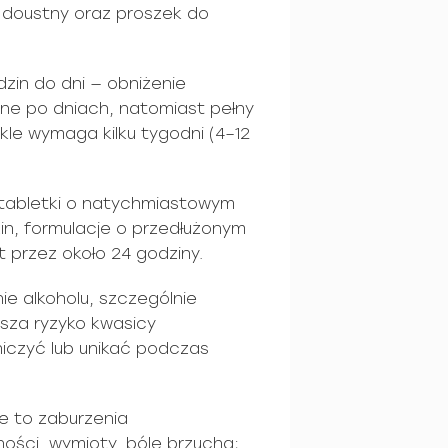
r doustny oraz proszek do
dzin do dni — obniżenie
ne po dniach, natomiast pełny
kle wymaga kilku tygodni (4–12
: tabletki o natychmiastowym
zin, formulacje o przedłużonym
t przez około 24 godziny.
e alkoholu, szczególnie
ksza ryzyko kwasicy
niczyć lub unikać podczas
e to zaburzenia
ności, wymioty, bóle brzucha;