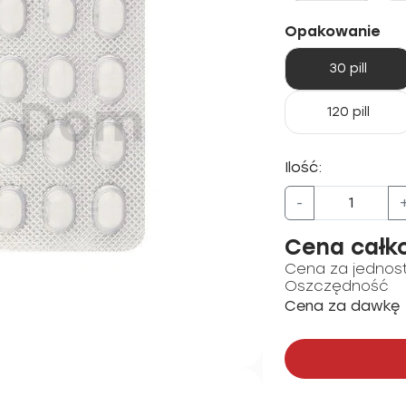
Opakowanie
30 pill
120 pill
Ilość:
-
Cena całk
Cena za jednos
Oszczędność
Cena za dawkę