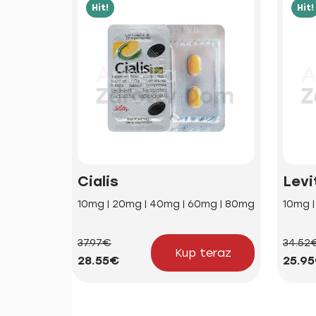
Hit!
Hit!
Cialis
Levi
10mg | 20mg | 40mg | 60mg | 80mg
10mg 
37.97€
34.52
Kup teraz
28.55€
25.9