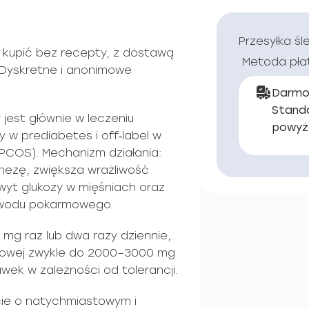
Przesyłka śl
kupić bez recepty, z dostawą
Metoda pła
. Dyskretne i anonimowe
Darmo
Stand
jest głównie w leczeniu
powyż
 w prediabetes i off‑label w
(PCOS). Mechanizm działania:
ezę, zwiększa wrażliwość
wyt glukozy w mięśniach oraz
zewodu pokarmowego.
g raz lub dwa razy dziennie,
bowej zwykle do 2000–3000 mg
awek w zależności od tolerancji.
cie o natychmiastowym i