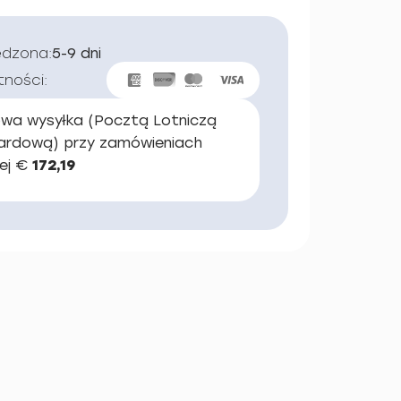
edzona:
5-9 dni
tności:
wa wysyłka (Pocztą Lotniczą
ardową) przy zamówieniach
ej €
172,19