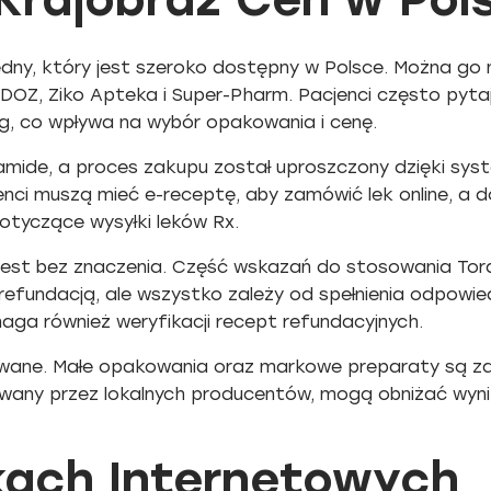
dny, który jest szeroko dostępny w Polsce. Można go
ak DOZ, Ziko Apteka i Super-Pharm. Pacjenci często py
mg, co wpływa na wybór opakowania i cenę.
amide, a proces zakupu został uproszczony dzięki syst
nci muszą mieć e-receptę, aby zamówić lek online, a
otyczące wysyłki leków Rx.
e jest bez znaczenia. Część wskazań do stosowania To
refundacją, ale wszystko zależy od spełnienia odpowie
aga również weryfikacji recept refundacyjnych.
owane. Małe opakowania oraz markowe preparaty są z
kowany przez lokalnych producentów, mogą obniżać wy
kach Internetowych