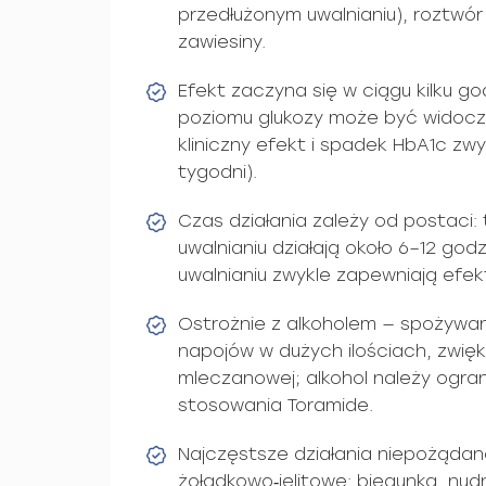
przedłużonym uwalnianiu), roztwó
zawiesiny.
Efekt zaczyna się w ciągu kilku go
poziomu glukozy może być widocz
kliniczny efekt i spadek HbA1c zwy
tygodni).
Czas działania zależy od postaci
uwalnianiu działają około 6–12 god
uwalnianiu zwykle zapewniają efek
Ostrożnie z alkoholem — spożywani
napojów w dużych ilościach, zwię
mleczanowej; alkohol należy ogra
stosowania Toramide.
Najczęstsze działania niepożądan
żołądkowo‑jelitowe: biegunka, nud