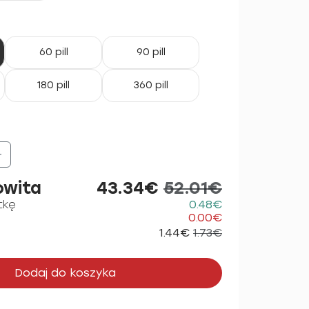
60 pill
90 pill
180 pill
360 pill
+
owita
43.34€
52.01€
tkę
0.48€
0.00€
1.44€
1.73€
Dodaj do koszyka