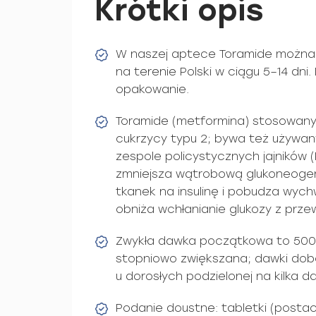
Krótki opis
W naszej aptece Toramide można 
na terenie Polski w ciągu 5–14 dni
opakowanie.
Toramide (metformina) stosowany 
cukrzycy typu 2; bywa też używany
zespole policystycznych jajników 
zmniejsza wątrobową glukoneogen
tkanek na insulinę i pobudza wych
obniża wchłanianie glukozy z pr
Zwykła dawka początkowa to 500 m
stopniowo zwiększana; dawki do
u dorosłych podzielonej na kilka d
Podanie doustne: tabletki (posta