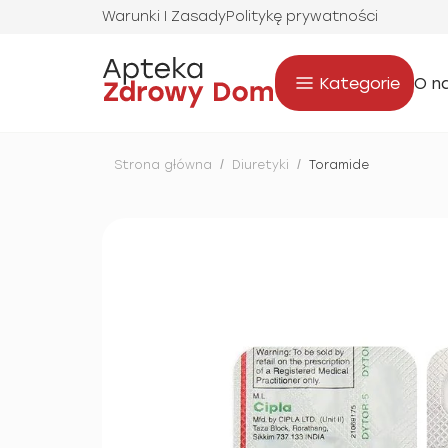
Warunki I Zasady
Politykę prywatności
Kategorie
O n
Strona główna
/
Diuretyki
/
Toramide