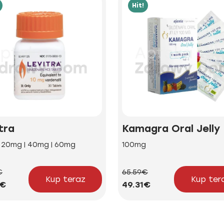
Hit!
tra
Kamagra Oral Jelly
| 20mg | 40mg | 60mg
100mg
€
65.59€
Kup teraz
Kup ter
5€
49.31€