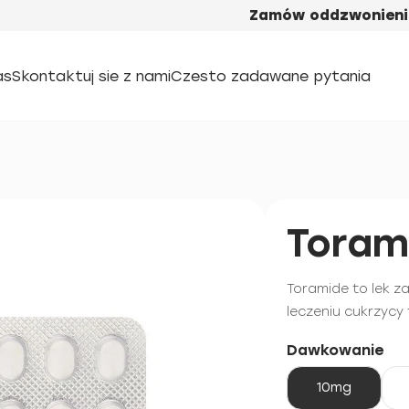
Zamów oddzwonieni
as
Skontaktuj sie z nami
Czesto zadawane pytania
Toram
Toramide to lek z
leczeniu cukrzycy 
Dawkowanie
10mg