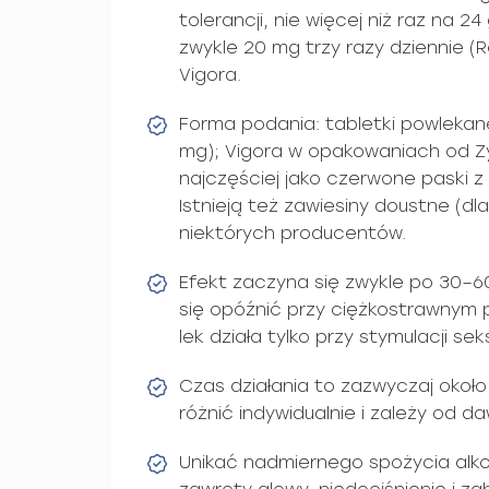
tolerancji, nie więcej niż raz na 2
zwykle 20 mg trzy razy dziennie (R
Vigora.
Forma podania: tabletki powlekan
mg); Vigora w opakowaniach od Z
najczęściej jako czerwone paski z
Istnieją też zawiesiny doustne (dl
niektórych producentów.
Efekt zaczyna się zwykle po 30–
się opóźnić przy ciężkostrawnym 
lek działa tylko przy stymulacji sek
Czas działania to zazwyczaj około
różnić indywidualnie i zależy od d
Unikać nadmiernego spożycia alko