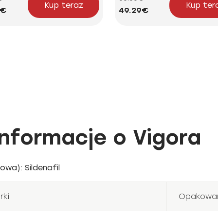
Kup teraz
Kup ter
4€
49.29€
nformacje o Vigora
wa): Sildenafil
rki
Opakowani