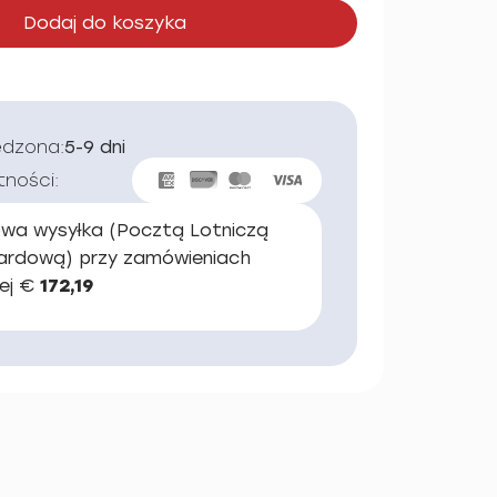
Dodaj do koszyka
edzona:
5-9 dni
tności:
wa wysyłka (Pocztą Lotniczą
ardową) przy zamówieniach
ej €
172,19