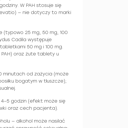
4 godziny. W PAH stosuje się
evatio) — nie dotyczy to marki
e (typowo 25 mg, 50 mg, 100
ydus Cadila występuje
 tabletkami 50 mg i 100 mg.
a PAH) oraz żute tablety u
60 minutach od zażycia (może
posiłku bogatym w tłuszcze);
sualnej.
 4–5 godzin (efekt może się
awki oraz cech pacjenta).
holu — alkohol może nasilać