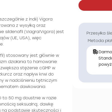
zczególnie z Indii) Vigora
rowana z wysyłką oraz
 sildenafil (Viagra/Vigora) jest
Przesyłka śl
ajów (UE, USA), więc
Metoda pła
e.
Darmo
fil) stosowany jest głównie w
Stand
nizm działania to hamowanie
powyż
o zwiększa stężenie cGMP w
ozkurcz oraz napływ krwi do
any w nadciśnieniu tętniczym
schematem dawkowania.
 to 50 mg doustnie w razie
wnością seksualną; dawkę
na podstawie skuteczności i