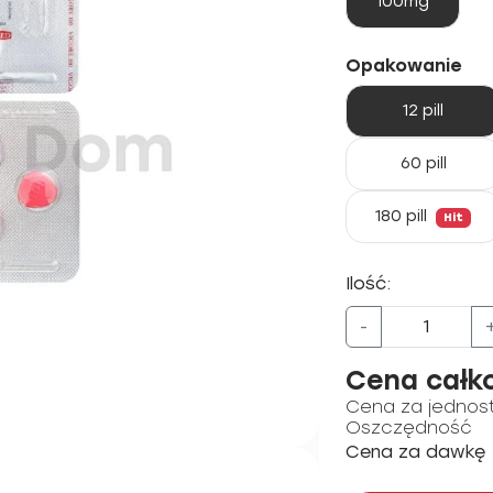
100mg
Opakowanie
12 pill
60 pill
180 pill
Hit
Ilość:
-
Cena całk
Cena za jednos
Oszczędność
Cena za dawkę