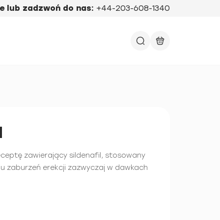
e lub zadzwoń do nas:
+44-203-608-1340
a
eceptę zawierający sildenafil, stosowany
iu zaburzeń erekcji zazwyczaj w dawkach