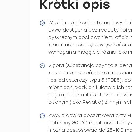
Krótki opis
W wielu aptekach internetowych (s
bywa dostępna bez recepty i ofe
dyskretnym opakowaniem; oficjalnie
lekiem na receptę w większości kr
wymagania mogą się różnić lokalni
Vigora (substancja czynna sildena
leczeniu zaburzeń erekcji; mecha
fosfodiesterazy typu 5 (PDE5), c
mięśniach gładkich i ułatwia ich r
prącia; sildenafil jest też stosow
płucnym (jako Revatio) z innym 
Zwykle dawka początkowa przy ED
potrzeby 30–60 minut przed akty
można dostosować do 25–100 mg 