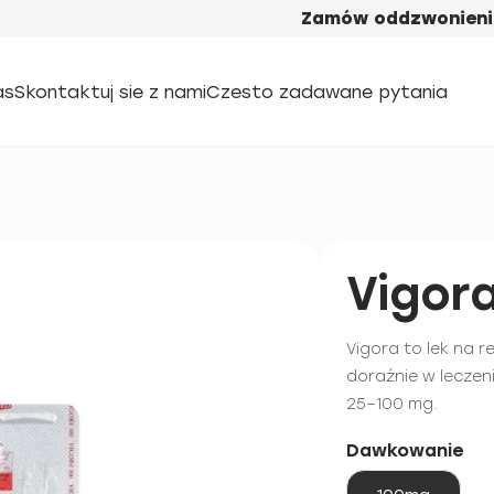
Zamów oddzwonieni
as
Skontaktuj sie z nami
Czesto zadawane pytania
Vigor
Vigora to lek na r
doraźnie w leczen
25–100 mg.
Dawkowanie