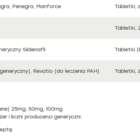
agra, Penegra, Manforce
Tabletki,
Tabletki,
neryczny Sildenafil
Tabletki 
 (generyczny), Revatio (do leczenia PAH)
Tabletki,
kane) 25mg, 50mg, 100mg
er i liczni producenci generyczni.
ceptę