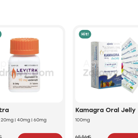
Hit!
tra
Kamagra Oral Jelly
| 20mg | 40mg | 60mg
100mg
€
65.56€