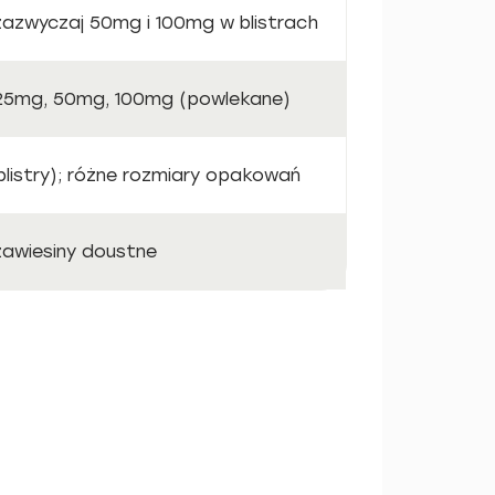
 zazwyczaj 50mg i 100mg w blistrach
 25mg, 50mg, 100mg (powlekane)
(blistry); różne rozmiary opakowań
 zawiesiny doustne