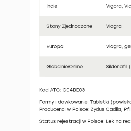
Indie
Vigora, Vi
Stany Zjednoczone
Viagra
Europa
Viagra, ge
Globalnie/Online
Sildenafil
Kod ATC: G04BE03
Formy i dawkowanie: Tabletki (powle
Producenci w Polsce: Zydus Cadila, Pfiz
Status rejestracji w Polsce: Lek na re