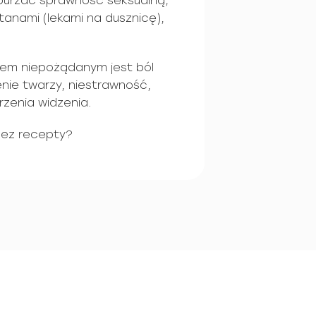
aburzać sprawność seksualną;
anami (lekami na dusznicę),
iem niepożądanym jest ból
nie twarzy, niestrawność,
rzenia widzenia.
bez recepty?