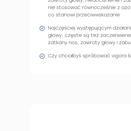
zawroty głowy, niedociśnienie i z
nie stosować równocześnie z azot
co stanowi przeciwwskazanie.
Najczęściej występującym działan
głowy; częste są też zaczerwienie
zatkany nos, zawroty głowy i zabu
Czy chciałbyś spróbować vigora 