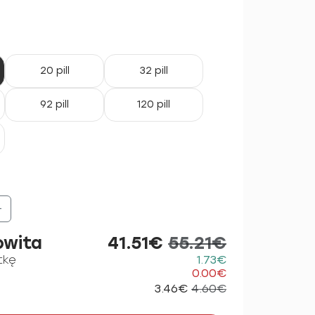
20 pill
32 pill
92 pill
120 pill
+
owita
41.51€
55.21€
tkę
1.73€
0.00€
3.46€
4.60€