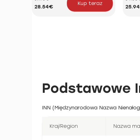
Kup teraz
28.54€
25.9
Podstawowe I
INN (Międzynarodowa Nazwa Nienałogo
Kraj/Region
Nazwa ma