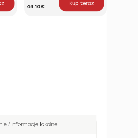
az
Kup teraz
44.10€
18.16€
e / Informacje lokalne