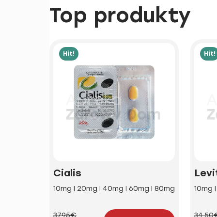
Top produkty
Hit!
Hit!
Cialis
Levi
10mg | 20mg | 40mg | 60mg | 80mg
10mg 
37.95€
34.50