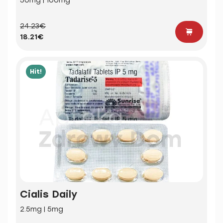
50mg | 100mg
24.23€
18.21€
Hit!
Cialis Daily
2.5mg | 5mg