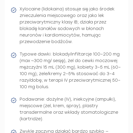
Xylocaine (lidokaina) stosuje się jako środek
znieczulenia miejscowego oraz jako lek
przeciwarytmiczny klasy IB; działa przez
blokadę kanałów sodowych w błonach
neuronów i kardiomiocytów, hamując
przewodzenie bodźców.
Typowe dawki: blokady/infiltarcje 100–200 mg
(max ~300 mg/ sesję), żel do cewki moczowej:
mężczyźni 15 mL (300 mg), kobiety 3–5 mL (60–
100 mg); żele/kremy 2–5% stosować do 3–4
razy/dobę; w terapii IV przeciwarytmicznej 50–
100 mg bolus.
Podawanie: dożylne (IV), iniekcyjne (ampułki),
miejscowe (żel, krem, spray), plastry
transdermalne oraz wkłady stomatologiczne
(kartridże).
Zwykle zaczyna działać bardzo szybko —