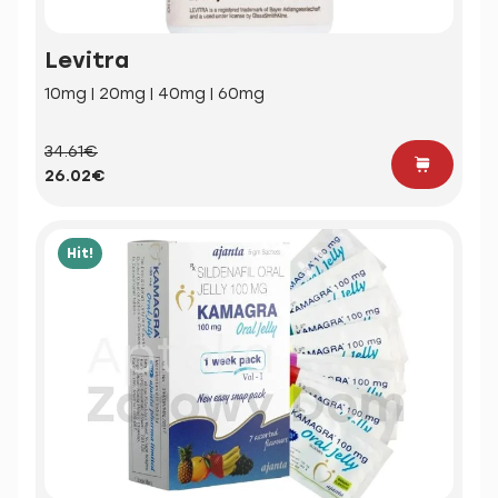
Levitra
10mg | 20mg | 40mg | 60mg
34.61€
26.02€
Hit!