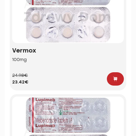
Vermox
100mg
24.98€
23.42€