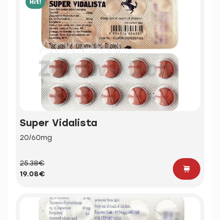
Hit!
Super Vidalista
20/60mg
25.38€
19.08€