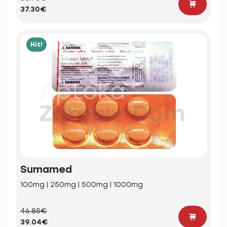
37.30€
Hit!
Sumamed
100mg | 250mg | 500mg | 1000mg
46.85€
39.04€