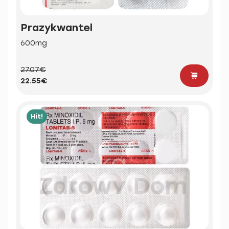
Prazykwantel
600mg
27.07€
22.55€
Hit!