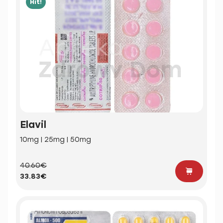
Hit!
Elavil
10mg | 25mg | 50mg
40.60€
33.83€