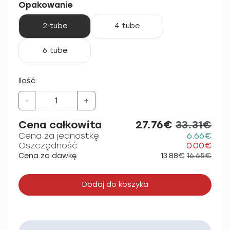
Opakowanie
2 tube
4 tube
6 tube
Ilość:
-
+
Cena całkowita
27.76€
33.31€
Cena za jednostkę
6.66€
Oszczędność
0.00€
Cena za dawkę
13.88€
16.65€
Dodaj do koszyka