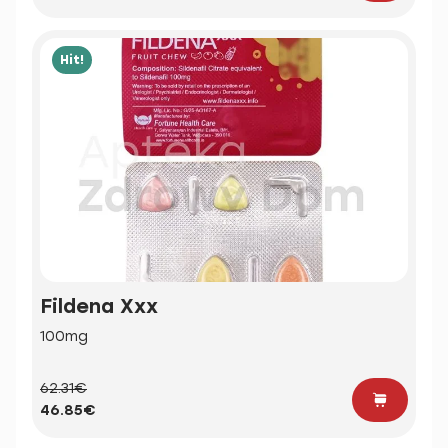
Hit!
Fildena Xxx
100mg
62.31€
46.85€