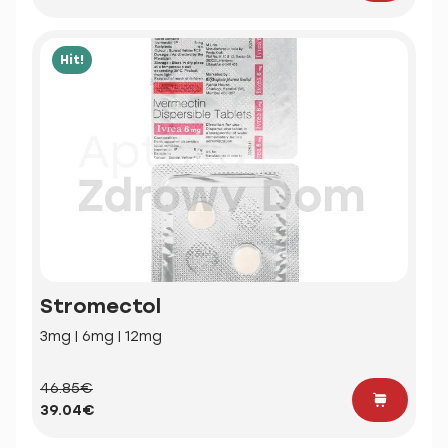
Hit!
Stromectol
3mg | 6mg | 12mg
46.85€
39.04€