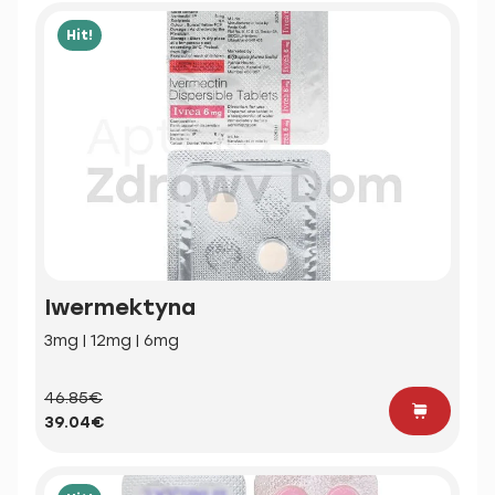
Hit!
Iwermektyna
3mg | 12mg | 6mg
46.85€
39.04€