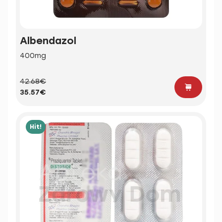
Albendazol
400mg
42.68€
35.57€
Hit!