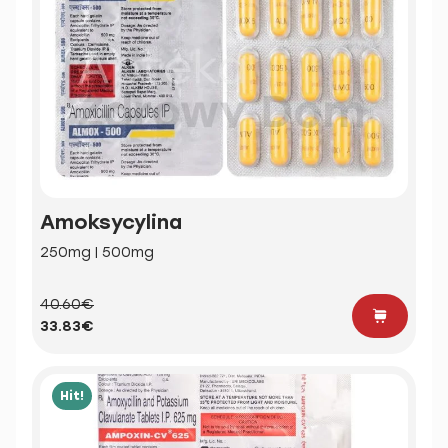
Amoksycylina
250mg | 500mg
40.60€
33.83€
Hit!