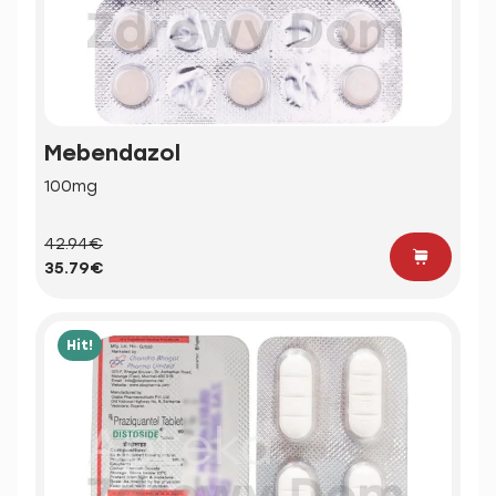
Mebendazol
100mg
42.94€
35.79€
Hit!