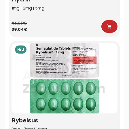
1mg | 2mg | 5mg
46.85€
39.04€
Hit!
Rybelsus