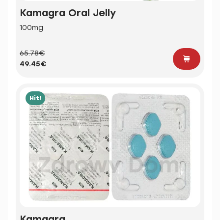
Kamagra Oral Jelly
100mg
65.78€
49.45€
Hit!
Kamagra