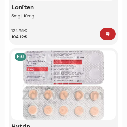
Loniten
5mg | 10mg
124.95€
104.12€
Hit!
Hytrin