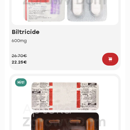
Biltricide
600mg
26.70€
22.25€
Hit!