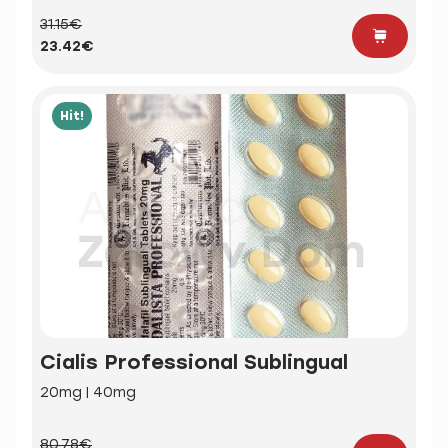
31.15€
23.42€
Hit!
Cialis Professional Sublingual
20mg | 40mg
80.78€