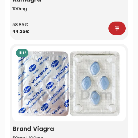
100mg
58.85€
44.25€
Hit!
Brand Viagra